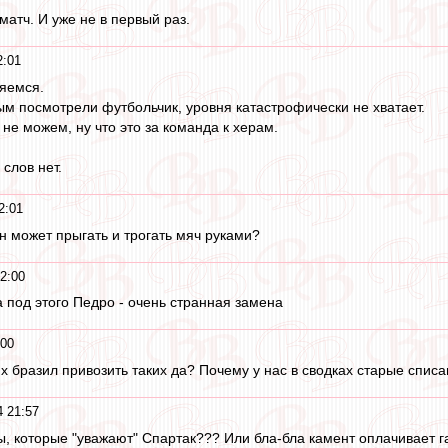
атч. И уже не в первый раз.
2:01
ляемся.
м посмотрели футбольчик, уровня катастрофически не хватает.
не можем, ну что это за команда к херам.
 слов нет.
2:01
он может прыгать и трогать мяч руками?
2:00
 под этого Педро - очень странная замена
:00
х бразил привозить таких да? Почему у нас в сводках старые списа
4 21:57
ры, которые "уважают" Спартак??? Или бла-бла камент оплачивает 