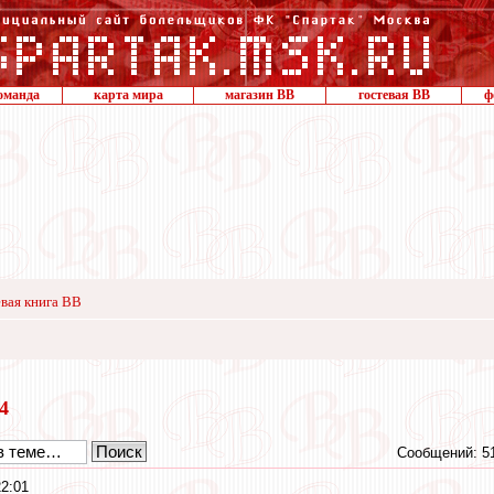
оманда
карта мира
магазин ВВ
гостевая ВВ
ф
вая книга ВВ
24
Сообщений: 5
22:01