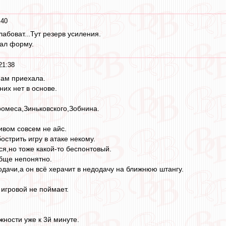
:40
лабоват...Тут резерв усиления.
ал форму.
21:38
нам приехала.
 них нет в основе.
ромеса,Зиньковского,Зобнина.
ивом совсем не айс.
стрить игру в атаке некому.
ся,но тоже какой-то беспонтовый.
бще непонятно.
одачи,а он всё херачит в недодачу на ближнюю штангу.
 игровой не поймает.
жности уже к 3й минуте.