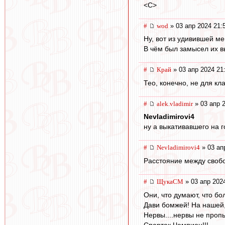
<C>
#
wod
» 03 апр 2024 21:
Ну, вот из удивившей ме
В чём был замысел их в
#
Край
» 03 апр 2024 21
Тео, конечно, не для кл
#
alek.vladimir
» 03 апр 
Nevladimirovi4
ну а выкативавшего на 
#
Nevladimirovi4
» 03 ап
Расстояние между своб
#
ЩукаСМ
» 03 апр 202
Они, что думают, что бо
Дави бомжей! На нашей,
Нервы....нервы не пропь
Спартак Чемпион!!!