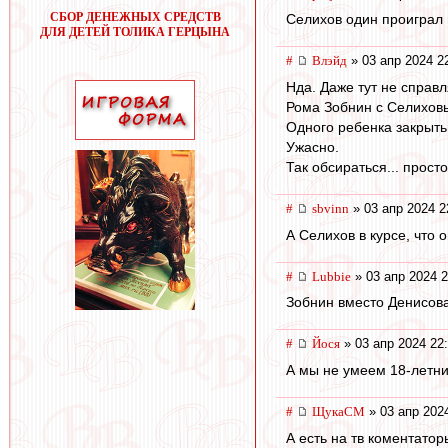
СБОР ДЕНЕЖНЫХ СРЕДСТВ
Селихов один проиграл м
ДЛЯ ДЕТЕЙ ТОЛИКА ГЕРЦЫНА
#
Влэйд
» 03 апр 2024 2
Нда. Даже тут не справ
Рома Зобнин с Селиховы
Одного ребенка закрыть 
Ужасно.
Так обсираться... просто
#
sbvinn
» 03 апр 2024 2
А Селихов в курсе, что 
#
Lubbie
» 03 апр 2024 2
Зобнин вместо Денисова
#
Йося
» 03 апр 2024 22
А мы не умеем 18-летни
#
ЩукаСМ
» 03 апр 202
А есть на тв коментато