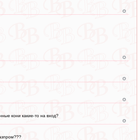
нные кони какие-то на вход?
газпром???