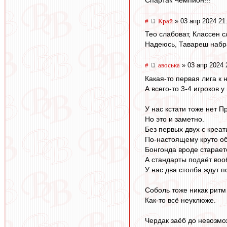
#
Край
» 03 апр 2024 21
Тео слабоват, Классен с
Надеюсь, Тавареш набр
#
авоська
» 03 апр 2024 
Какая-то первая лига к 
А всего-то 3-4 игроков у
У нас кстати тоже нет П
Но это и заметно.
Без первых двух с креат
По-настоящему круто обо
Бонгонда вроде старает
А стандарты подаёт воо
У нас два столба ждут п
Соболь тоже никак ритм
Как-то всё неуклюже.
Чердак заёб до невозмо