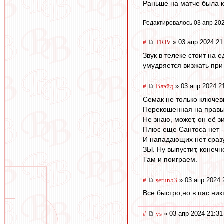
Раньше на матче была к
Редактировалось 03 апр 202
#
TRIV
» 03 апр 2024 21
Звук в телеке стоит на
умудряется визжать при 
#
Влэйд
» 03 апр 2024 2
Семак не только ключев
Перекошенная на правый
Не знаю, может, он её з
Плюс еще Сантоса нет -
И нападающих нет сразу
ЗЫ. Ну выпустит, конечн
Там и поиграем.
#
setun53
» 03 апр 2024 
Все быстро,но в пас ник
#
ys
» 03 апр 2024 21:31