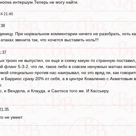
нопка интершум.Теперь не могу найти.
4 21:40
:38
 единицу. При нормальном комментарии ничего не разобрать, хоть к
атаках звенита так, что хочется выставить ноль!!!
1:37
ых троих не выпустил, он еще и схему какую-то странную поставил,
 фланг 5-3-2, что ли, такое либо в совсем ненужных матчах можн
имой специально против нас наигрывал, но это вряд ли, как говорит
 и Барриос сразу 20% от себя, а в центре Коваленко с Ахметовым 
.
о, и Вендела, и Клауда, и Сантоса того же. И Кассьеру.
21:35
то не умеет