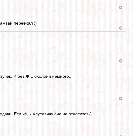
рамвай переехал :)
тучек. И без ЖК, охолони немного..
дачи. Еси чё, к Хлусевичу сие не относится-).