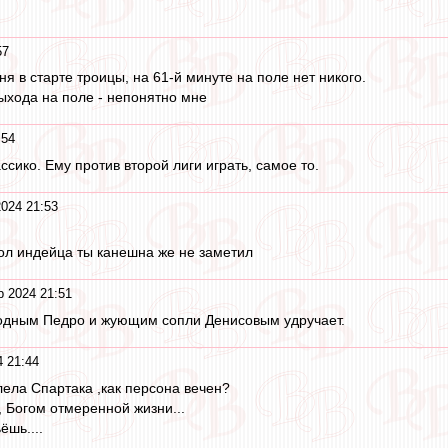
57
ня в старте троицы, на 61-й минуте на поле нет никого.
ыхода на поле - непонятно мне
:54
ассико. Ему против второй лиги играть, самое то.
2024 21:53
гол индейца ты канешна же не заметил
р 2024 21:51
одным Педро и жующим сопли Денисовым удручает.
4 21:44
лела Спартака ,как персона вечен?
 Богом отмеренной жизни...
ёшь....