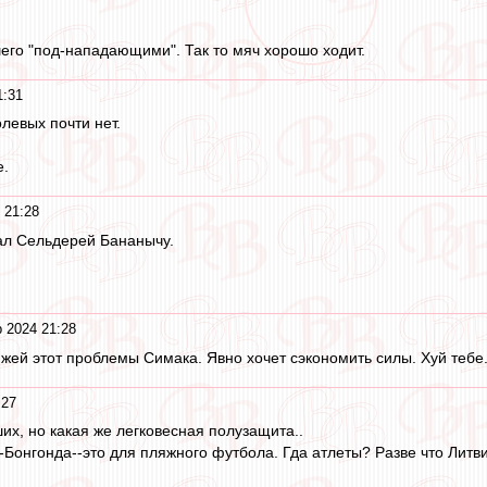
шего "под-нападающими". Так то мяч хорошо ходит.
1:31
левых почти нет.
е.
 21:28
ал Сельдерей Бананычу.
 2024 21:28
жей этот проблемы Симака. Явно хочет сэкономить силы. Хуй тебе.
:27
их, но какая же легковесная полузащита..
Бонгонда--это для пляжного футбола. Гда атлеты? Разве что Литви