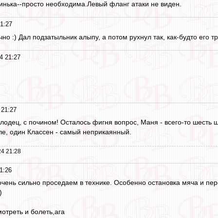
инька--просто необходима.Левый фланг атаки не виден.
1:27
но :) Дал подзатыльник алыпу, а потом рухнул так, как-будто его т
4 21:27
 21:27
лодец, с почином! Осталось фигня вопрос, Маня - всего-то шесть ш
ле, один Классен - самый неприкаянный.
4 21:28
1:26
 очень сильно проседаем в технике. Особенно остановка мяча и пере
)
мотреть и болеть,ага