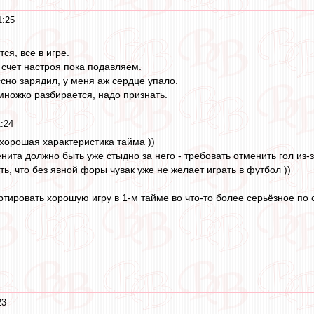
1:25
ся, все в игре.
а счет настроя пока подавляем.
ссно зарядил, у меня аж сердце упало.
емножко разбирается, надо признать.
:24
 хорошая характеристика тайма ))
та должно быть уже стыдно за него - требовать отменить гол из-за 
, что без явной форы чувак уже не желает играть в футбол ))
тировать хорошую игру в 1-м тайме во что-то более серьёзное по с
23