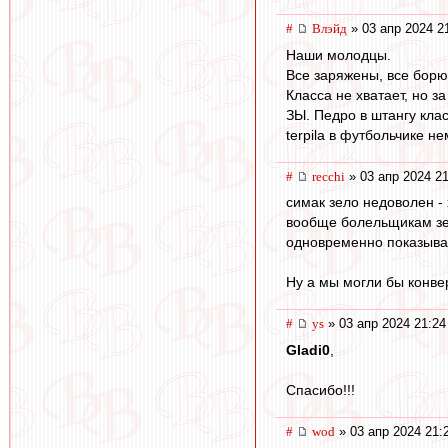
#
Влэйд
» 03 апр 2024 2
Наши молодцы.
Все заряжены, все борют
Класса не хватает, но з
ЗЫ. Педро в штангу кла
terpila в футбольчике н
#
recchi
» 03 апр 2024 21
симак зело недоволен -
вообще болельщикам зени
одновременно показывать
Ну а мы могли бы конвер
#
ys
» 03 апр 2024 21:24
Gladi0
,
Спасибо!!!
#
wod
» 03 апр 2024 21: