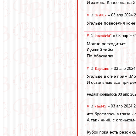
И замена Классена на З
#
des007
» 03 апр 2024 2
Угальде повеселил конеч
#
kuzmichC
» 03 апр 202
Можно расходиться.
Лучший тайм.
По Абаскалю.
#
Карелин
» 03 апр 2024
Угальде в огне прям..Мо
И остальные все при де
Редактировалось 03 апр 202
#
vlad45
» 03 апр 2024 2
что бросилось в глаза -
А так - ничё, с огоньком-
Кубок пока есть резон с