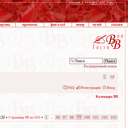
орумы
прогнозы
фан-клуб
юмор
музей
ссылки
Расширенный поиск
FAQ
Регистрация
Вход
Календарь ВВ
99
132 •
Страница
99
из
103
•
1
...
96
97
98
100
101
102
103