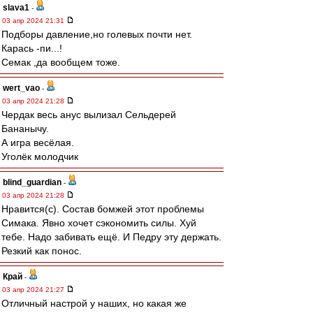
slava1
-
03 апр 2024 21:31
Подборы давление,но голевых почти нет.
Карась -пи...!
Семак ,да вообщем тоже.
wert_vao
-
03 апр 2024 21:28
Чердак весь анус вылизал Сельдерей
Бананычу.
А игра весёлая.
Уголёк молодчик
blind_guardian
-
03 апр 2024 21:28
Нравится(с). Состав бомжей этот проблемы
Симака. Явно хочет сэкономить силы. Хуй
тебе. Надо забивать ещё. И Педру эту держать.
Резкий как понос.
Край
-
03 апр 2024 21:27
Отличный настрой у наших, но какая же