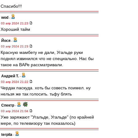
Спасибо!!!
wod
-
03 апр 2024 21:23
Хороший тайм
Йося
-
03 апр 2024 21:23
Красную мамбету не дали, Угальде руки
поднял извинился что не специально. Нас бы
такое на ВАРе рассматривали.
Андрей Т.
-
03 апр 2024 21:22
Чердак паскуда. хоть бы совесть поимел. ну
нельзя же так голосить. тьфу блять
Спектр
-
03 апр 2024 21:04
Уже заряжают "Угальде, Угальде" (по крайней
мере, по телевизору так показалось)
terpila
-