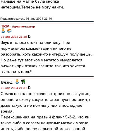
Раньше на матче была кнопка
интершум.Теперь не могу найти.
Редактировалось 03 апр 2024 21:40
TRIV
-
Администратор
03 апр 2024 21:38
Звук в телеке стоит на единицу. При
нормальном комментарии ничего не
разобрать, хоть какой-то интершум получаешь.
Но даже тут этот комментатор умудряется
визжать при атаках звенита так, что хочется
выставить ноль!!!
Влэйд
-
03 апр 2024 21:37
Семак не только ключевых троих не выпустил,
он еще и схему какую-то странную поставил, я
даже такую и не помню у них в последнее
время.
Перекошенная на правый фланг 5-3-2, что ли,
такое либо в совсем ненужных матчах можно
играть, либо после серьезной межсезонной