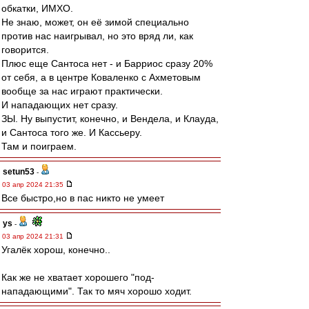
обкатки, ИМХО.
Не знаю, может, он её зимой специально
против нас наигрывал, но это вряд ли, как
говорится.
Плюс еще Сантоса нет - и Барриос сразу 20%
от себя, а в центре Коваленко с Ахметовым
вообще за нас играют практически.
И нападающих нет сразу.
ЗЫ. Ну выпустит, конечно, и Вендела, и Клауда,
и Сантоса того же. И Кассьеру.
Там и поиграем.
setun53
-
03 апр 2024 21:35
Все быстро,но в пас никто не умеет
ys
-
03 апр 2024 21:31
Угалёк хорош, конечно..
Как же не хватает хорошего "под-
нападающими". Так то мяч хорошо ходит.