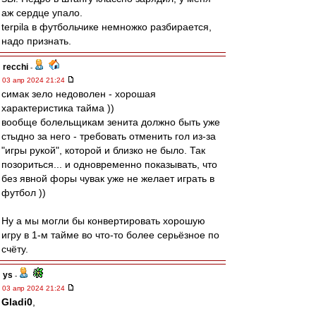
аж сердце упало.
terpila в футбольчике немножко разбирается,
надо признать.
recchi
-
03 апр 2024 21:24
симак зело недоволен - хорошая
характеристика тайма ))
вообще болельщикам зенита должно быть уже
стыдно за него - требовать отменить гол из-за
"игры рукой", которой и близко не было. Так
позориться... и одновременно показывать, что
без явной форы чувак уже не желает играть в
футбол ))
Ну а мы могли бы конвертировать хорошую
игру в 1-м тайме во что-то более серьёзное по
счёту.
ys
-
03 апр 2024 21:24
Gladi0
,