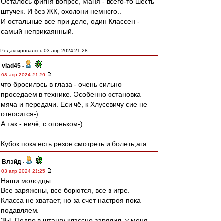
Осталось фигня вопрос, Маня - всего-то шесть
штучек. И без ЖК, охолони немного..
И остальные все при деле, один Классен -
самый неприкаянный.
Редактировалось 03 апр 2024 21:28
vlad45
-
03 апр 2024 21:26
что бросилось в глаза - очень сильно
проседаем в технике. Особенно остановка
мяча и передачи. Еси чё, к Хлусевичу сие не
относится-).
А так - ничё, с огоньком-)
Кубок пока есть резон смотреть и болеть,ага
Влэйд
-
03 апр 2024 21:25
Наши молодцы.
Все заряжены, все борются, все в игре.
Класса не хватает, но за счет настроя пока
подавляем.
ЗЫ. Педро в штангу классно зарядил, у меня