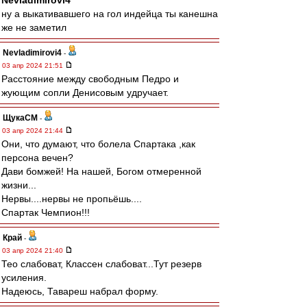
Nevladimirovi4
ну а выкативавшего на гол индейца ты канешна
же не заметил
Nevladimirovi4
-
03 апр 2024 21:51
Расстояние между свободным Педро и
жующим сопли Денисовым удручает.
ЩукаСМ
-
03 апр 2024 21:44
Они, что думают, что болела Спартака ,как
персона вечен?
Дави бомжей! На нашей, Богом отмеренной
жизни...
Нервы....нервы не пропьёшь....
Спартак Чемпион!!!
Край
-
03 апр 2024 21:40
Тео слабоват, Классен слабоват...Тут резерв
усиления.
Надеюсь, Тавареш набрал форму.