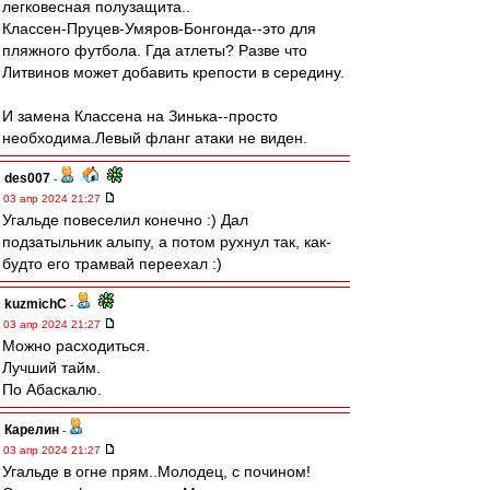
легковесная полузащита..
Классен-Пруцев-Умяров-Бонгонда--это для
пляжного футбола. Гда атлеты? Разве что
Литвинов может добавить крепости в середину.
И замена Классена на Зинька--просто
необходима.Левый фланг атаки не виден.
des007
-
03 апр 2024 21:27
Угальде повеселил конечно :) Дал
подзатыльник алыпу, а потом рухнул так, как-
будто его трамвай переехал :)
kuzmichC
-
03 апр 2024 21:27
Можно расходиться.
Лучший тайм.
По Абаскалю.
Карелин
-
03 апр 2024 21:27
Угальде в огне прям..Молодец, с почином!