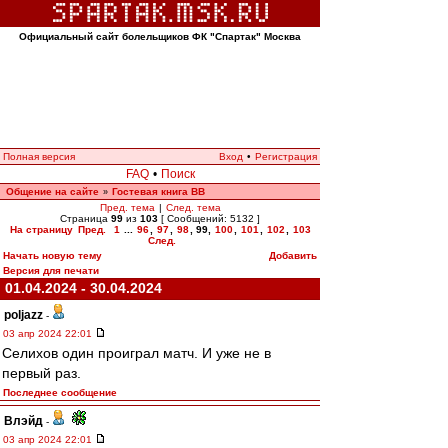
Официальный сайт болельщиков ФК "Спартак" Москва
Полная версия
Вход
•
Регистрация
FAQ
•
Поиск
Общение на сайте
Гостевая книга ВВ
»
Пред. тема
|
След. тема
Страница
99
из
103
[ Сообщений: 5132 ]
На страницу
Пред.
1
...
96
,
97
,
98
,
99
,
100
,
101
,
102
,
103
След.
Начать новую тему
Добавить
Версия для печати
01.04.2024 - 30.04.2024
poljazz
-
03 апр 2024 22:01
Селихов один проиграл матч. И уже не в
первый раз.
Последнее сообщение
Влэйд
-
03 апр 2024 22:01