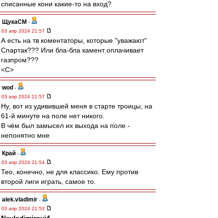
списанные кони какие-то на вход?
ЩукаСМ
-
03 апр 2024 21:57
А есть на тв коментаторы, которые "уважают"
Спартак??? Или бла-бла камент оплачивает
газпром???
<C>
wod
-
03 апр 2024 21:57
Ну, вот из удивившей меня в старте троицы, на
61-й минуте на поле нет никого.
В чём был замысел их выхода на поле -
непонятно мне
Край
-
03 апр 2024 21:54
Тео, конечно, не для классико. Ему против
второй лиги играть, самое то.
alek.vladimir
-
03 апр 2024 21:53