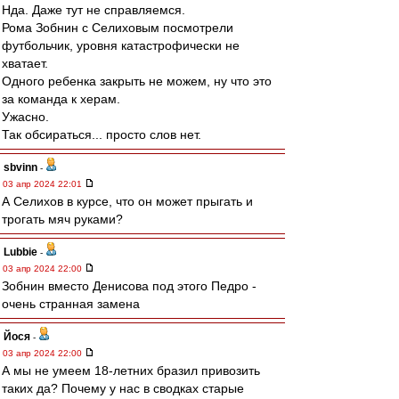
Нда. Даже тут не справляемся.
Рома Зобнин с Селиховым посмотрели
футбольчик, уровня катастрофически не
хватает.
Одного ребенка закрыть не можем, ну что это
за команда к херам.
Ужасно.
Так обсираться... просто слов нет.
sbvinn
-
03 апр 2024 22:01
А Селихов в курсе, что он может прыгать и
трогать мяч руками?
Lubbie
-
03 апр 2024 22:00
Зобнин вместо Денисова под этого Педро -
очень странная замена
Йося
-
03 апр 2024 22:00
А мы не умеем 18-летних бразил привозить
таких да? Почему у нас в сводках старые