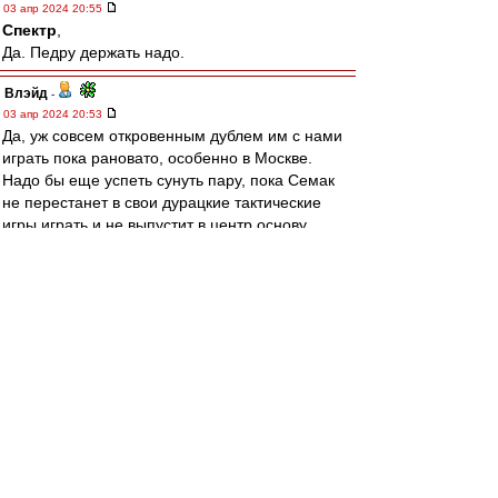
03 апр 2024 20:55
Спектр
,
Да. Педру держать надо.
Влэйд
-
03 апр 2024 20:53
Да, уж совсем откровенным дублем им с нами
играть пока рановато, особенно в Москве.
Надо бы еще успеть сунуть пару, пока Семак
не перестанет в свои дурацкие тактические
игры играть и не выпустит в центр основу.
Пока рвем их, конечно. Голову поднять не
могут, всё забираем.
Спектр
-
03 апр 2024 20:52
Боюсь накаркать, но Зенит что-то выглядит как
будто из 90-х пока
dodge
-
03 апр 2024 20:52
raladan
,