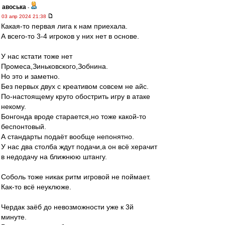
авоська
-
03 апр 2024 21:38
Какая-то первая лига к нам приехала.
А всего-то 3-4 игроков у них нет в основе.
У нас кстати тоже нет
Промеса,Зиньковского,Зобнина.
Но это и заметно.
Без первых двух с креативом совсем не айс.
По-настоящему круто обострить игру в атаке
некому.
Бонгонда вроде старается,но тоже какой-то
беспонтовый.
А стандарты подаёт вообще непонятно.
У нас два столба ждут подачи,а он всё херачит
в недодачу на ближнюю штангу.
Соболь тоже никак ритм игровой не поймает.
Как-то всё неуклюже.
Чердак заёб до невозможности уже к 3й
минуте.