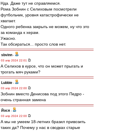
Нда. Даже тут не справляемся.
Рома Зобнин с Селиховым посмотрели
футбольчик, уровня катастрофически не
хватает.
Одного ребенка закрыть не можем, ну что это
за команда к херам.
Ужасно.
Так обсираться... просто слов нет.
sbvinn
-
03 апр 2024 22:01
А Селихов в курсе, что он может прыгать и
трогать мяч руками?
Lubbie
-
03 апр 2024 22:00
Зобнин вместо Денисова под этого Педро -
очень странная замена
Йося
-
03 апр 2024 22:00
А мы не умеем 18-летних бразил привозить
таких да? Почему у нас в сводках старые