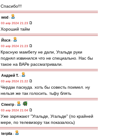
Спасибо!!!
wod
-
03 апр 2024 21:23
Хороший тайм
Йося
-
03 апр 2024 21:23
Красную мамбету не дали, Угальде руки
поднял извинился что не специально. Нас бы
такое на ВАРе рассматривали.
Андрей Т.
-
03 апр 2024 21:22
Чердак паскуда. хоть бы совесть поимел. ну
нельзя же так голосить. тьфу блять
Спектр
-
03 апр 2024 21:04
Уже заряжают "Угальде, Угальде" (по крайней
мере, по телевизору так показалось)
terpila
-