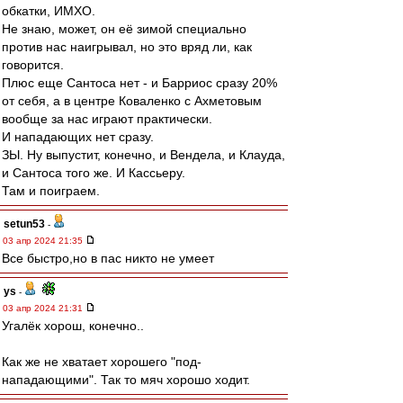
обкатки, ИМХО.
Не знаю, может, он её зимой специально
против нас наигрывал, но это вряд ли, как
говорится.
Плюс еще Сантоса нет - и Барриос сразу 20%
от себя, а в центре Коваленко с Ахметовым
вообще за нас играют практически.
И нападающих нет сразу.
ЗЫ. Ну выпустит, конечно, и Вендела, и Клауда,
и Сантоса того же. И Кассьеру.
Там и поиграем.
setun53
-
03 апр 2024 21:35
Все быстро,но в пас никто не умеет
ys
-
03 апр 2024 21:31
Угалёк хорош, конечно..
Как же не хватает хорошего "под-
нападающими". Так то мяч хорошо ходит.