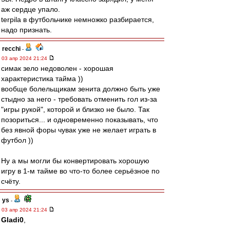
аж сердце упало.
terpila в футбольчике немножко разбирается,
надо признать.
recchi
-
03 апр 2024 21:24
симак зело недоволен - хорошая
характеристика тайма ))
вообще болельщикам зенита должно быть уже
стыдно за него - требовать отменить гол из-за
"игры рукой", которой и близко не было. Так
позориться... и одновременно показывать, что
без явной форы чувак уже не желает играть в
футбол ))
Ну а мы могли бы конвертировать хорошую
игру в 1-м тайме во что-то более серьёзное по
счёту.
ys
-
03 апр 2024 21:24
Gladi0
,