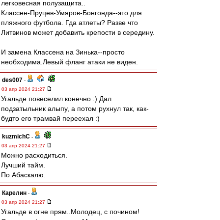
легковесная полузащита..
Классен-Пруцев-Умяров-Бонгонда--это для
пляжного футбола. Гда атлеты? Разве что
Литвинов может добавить крепости в середину.
И замена Классена на Зинька--просто
необходима.Левый фланг атаки не виден.
des007
-
03 апр 2024 21:27
Угальде повеселил конечно :) Дал
подзатыльник алыпу, а потом рухнул так, как-
будто его трамвай переехал :)
kuzmichC
-
03 апр 2024 21:27
Можно расходиться.
Лучший тайм.
По Абаскалю.
Карелин
-
03 апр 2024 21:27
Угальде в огне прям..Молодец, с почином!