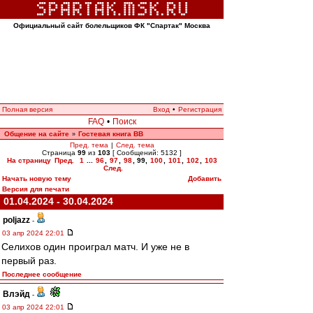
Официальный сайт болельщиков ФК "Спартак" Москва
Полная версия
Вход
•
Регистрация
FAQ
•
Поиск
Общение на сайте
Гостевая книга ВВ
»
Пред. тема
|
След. тема
Страница
99
из
103
[ Сообщений: 5132 ]
На страницу
Пред.
1
...
96
,
97
,
98
,
99
,
100
,
101
,
102
,
103
След.
Начать новую тему
Добавить
Версия для печати
01.04.2024 - 30.04.2024
poljazz
-
03 апр 2024 22:01
Селихов один проиграл матч. И уже не в
первый раз.
Последнее сообщение
Влэйд
-
03 апр 2024 22:01