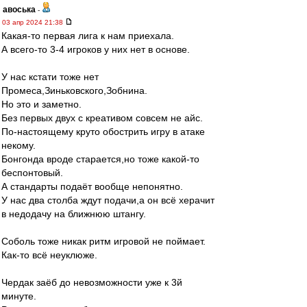
авоська
-
03 апр 2024 21:38
Какая-то первая лига к нам приехала.
А всего-то 3-4 игроков у них нет в основе.
У нас кстати тоже нет
Промеса,Зиньковского,Зобнина.
Но это и заметно.
Без первых двух с креативом совсем не айс.
По-настоящему круто обострить игру в атаке
некому.
Бонгонда вроде старается,но тоже какой-то
беспонтовый.
А стандарты подаёт вообще непонятно.
У нас два столба ждут подачи,а он всё херачит
в недодачу на ближнюю штангу.
Соболь тоже никак ритм игровой не поймает.
Как-то всё неуклюже.
Чердак заёб до невозможности уже к 3й
минуте.