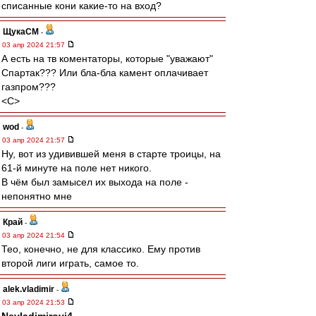
списанные кони какие-то на вход?
ЩукаСМ
-
03 апр 2024 21:57
А есть на тв коментаторы, которые "уважают"
Спартак??? Или бла-бла камент оплачивает
газпром???
<C>
wod
-
03 апр 2024 21:57
Ну, вот из удивившей меня в старте троицы, на
61-й минуте на поле нет никого.
В чём был замысел их выхода на поле -
непонятно мне
Край
-
03 апр 2024 21:54
Тео, конечно, не для классико. Ему против
второй лиги играть, самое то.
alek.vladimir
-
03 апр 2024 21:53