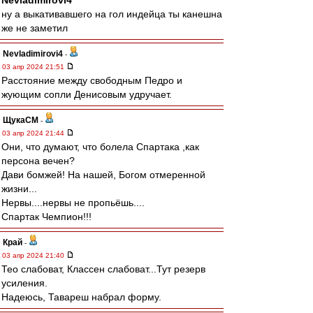
Nevladimirovi4
ну а выкативавшего на гол индейца ты канешна
же не заметил
Nevladimirovi4
-
03 апр 2024 21:51
Расстояние между свободным Педро и
жующим сопли Денисовым удручает.
ЩукаСМ
-
03 апр 2024 21:44
Они, что думают, что болела Спартака ,как
персона вечен?
Дави бомжей! На нашей, Богом отмеренной
жизни...
Нервы....нервы не пропьёшь....
Спартак Чемпион!!!
Край
-
03 апр 2024 21:40
Тео слабоват, Классен слабоват...Тут резерв
усиления.
Надеюсь, Тавареш набрал форму.