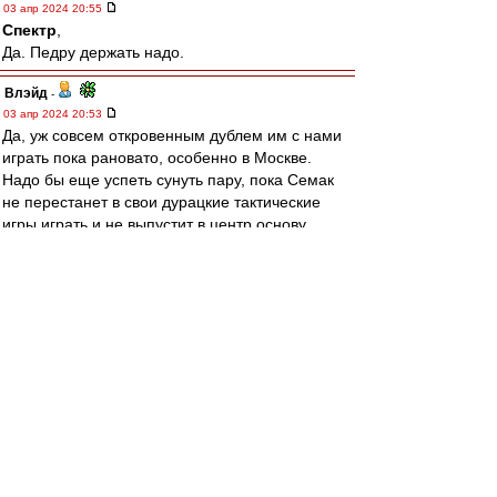
03 апр 2024 20:55
Спектр
,
Да. Педру держать надо.
Влэйд
-
03 апр 2024 20:53
Да, уж совсем откровенным дублем им с нами
играть пока рановато, особенно в Москве.
Надо бы еще успеть сунуть пару, пока Семак
не перестанет в свои дурацкие тактические
игры играть и не выпустит в центр основу.
Пока рвем их, конечно. Голову поднять не
могут, всё забираем.
Спектр
-
03 апр 2024 20:52
Боюсь накаркать, но Зенит что-то выглядит как
будто из 90-х пока
dodge
-
03 апр 2024 20:52
raladan
,