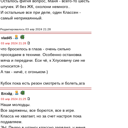
Осталось фигня вопрос, Маня - всего-то шесть
штучек. И без ЖК, охолони немного..
И остальные все при деле, один Классен -
самый неприкаянный.
Редактировалось 03 апр 2024 21:28
vlad45
-
03 апр 2024 21:26
что бросилось в глаза - очень сильно
проседаем в технике. Особенно остановка
мяча и передачи. Еси чё, к Хлусевичу сие не
относится-).
А так - ничё, с огоньком-)
Кубок пока есть резон смотреть и болеть,ага
Влэйд
-
03 апр 2024 21:25
Наши молодцы.
Все заряжены, все борются, все в игре.
Класса не хватает, но за счет настроя пока
подавляем.
ЗЫ. Педро в штангу классно зарядил, у меня