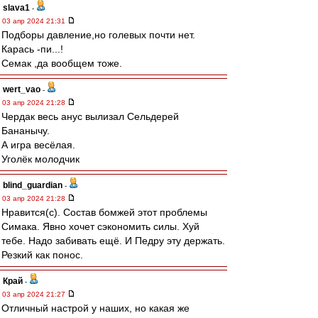
slava1
-
03 апр 2024 21:31
Подборы давление,но голевых почти нет.
Карась -пи...!
Семак ,да вообщем тоже.
wert_vao
-
03 апр 2024 21:28
Чердак весь анус вылизал Сельдерей
Бананычу.
А игра весёлая.
Уголёк молодчик
blind_guardian
-
03 апр 2024 21:28
Нравится(с). Состав бомжей этот проблемы
Симака. Явно хочет сэкономить силы. Хуй
тебе. Надо забивать ещё. И Педру эту держать.
Резкий как понос.
Край
-
03 апр 2024 21:27
Отличный настрой у наших, но какая же