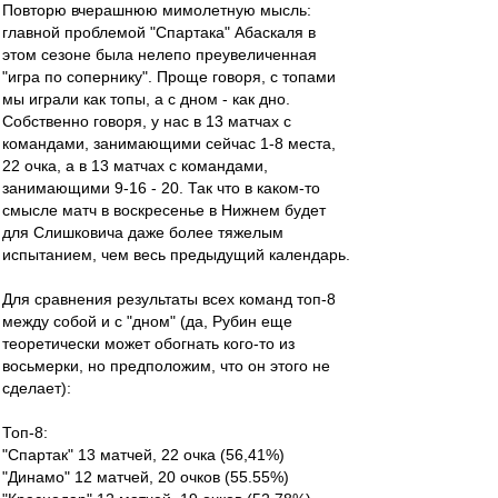
Повторю вчерашнюю мимолетную мысль:
главной проблемой "Спартака" Абаскаля в
этом сезоне была нелепо преувеличенная
"игра по сопернику". Проще говоря, с топами
мы играли как топы, а с дном - как дно.
Собственно говоря, у нас в 13 матчах с
командами, занимающими сейчас 1-8 места,
22 очка, а в 13 матчах с командами,
занимающими 9-16 - 20. Так что в каком-то
смысле матч в воскресенье в Нижнем будет
для Слишковича даже более тяжелым
испытанием, чем весь предыдущий календарь.
Для сравнения результаты всех команд топ-8
между собой и с "дном" (да, Рубин еще
теоретически может обогнать кого-то из
восьмерки, но предположим, что он этого не
сделает):
Топ-8:
"Спартак" 13 матчей, 22 очка (56,41%)
"Динамо" 12 матчей, 20 очков (55.55%)