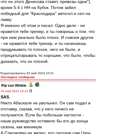
что он этого Денисова ставит, привозы одни"),
кроме 5:4 с НН на Кубок. Потом забил
победный для "Краснодара" автогол и сел на
лавку.
Я именно об этом и писал. Одно дело - не
нравится тебе тренер, и ты говоришь о том, что
при нем реально было плохо. И совсем другое
- не нравится тебе тренер, и ты начинаешь
придумывать то плохое, чего не было, и
отрицать/скрывать то хорошее, что было, чтобы
доказать, что он плохой.
Редактировалось 02 май 2024 10:21
Последнее сообщение
Rip van Winkle
-
02 май 2024 10:14
SAS
,
Никто Абаскаля не увольнял. Он сам подал в
отставку, сказав, что у него ничего не
получается. Если бы побольше наглости -
наше руководство оставило бы его до конца
сезона, как минимум.
А Слишкович не жилец, его сегодня сам Царь