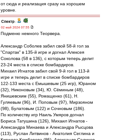
от сюда и реализация сразу на хорошем
уровне.
Спектр
-
02 май 2024 07:55
Подменю немного Теорвера.
Александр Соболев забил свой 58-й гол за
"Спартак" в 135-й игре и догнал Алексея
Соколова (58 в 136), с которым теперь делит
23-24 места в списке бомбардиров.
Михаил Игнатов забил свой 9-й гол в 113-й
игре и теперь делит в списке бомбардиров
122-133 места с Емышевым (25 игр), Юраном
(32), Никоновым (34), Ю. Сёминым (48),
Янишевским (55), Ромащенко (61), Н.
Гуляевым (96), И. Поповым (97), Мирзояном
(98), Булатовым (122) и Сочновым (186).
По количеству игр Наиль Умяров догнал
Бориса Татушина (126), Михаил Игнатов -
Александра Минаева и Александра Рысцова
(113), Руслан Литвинов - Анатолия Сеглина и
Кирилла Комбарова (95), Александр Селихов -