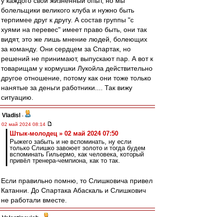
у каждого свой жизненный опыт, но мы
болельщики великого клуба и нужно быть
терпимее друг к другу. А состав группы "с
хуями на перевес" имеет право быть, они так
видят, это же лишь мнение людей, болеющих
за команду. Они сердцем за Спартак, но
решений не принимают, выпускают пар. А вот к
товарищам у кормушки Лукойла действительно
другое отношение, потому как они тоже только
нанятые за деньги работники.... Так вижу
ситуацию.
Vladisl
-
02 май 2024 08:14
Штык-молодец » 02 май 2024 07:50
Рыжего забыть и не вспоминать, ну если
только Слишко завоюет золото и тогда будем
вспоминать Гильермо, как человека, который
привёл тренера-чемпиона, как то так.
Если правильно помню, то Слишковича привел
Катанни. До Спартака Абаскаль и Слишкович
не работали вместе.