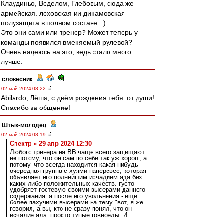
Клаудиньо, Веделом, Глебовым, сюда же
армейская, лоховская ии динамовская
полузащита в полном составе...).
Это они сами или тренер? Может теперь у
команды появился вменяемый рулевой?
Очень надеюсь на это, ведь стало много
лучше.
словесник
-
02 май 2024 08:22
Abilardo, Лёша, с днём рождения тебя, от души!
Спасибо за общение!
Штык-молодец
-
02 май 2024 08:19
Спектр » 29 апр 2024 12:30
Любого тренера на ВВ чаще всего защищают
не потому, что он сам по себе так уж хорош, а
потому, что всегда находится какая-нибудь
очередная группа с хуями наперевес, которая
объявляет его полнейшим исчадием ада без
каких-либо положительных качеств, густо
удобряет гостевую своими высерами данного
содержания, а после его увольнения - еще
более пахучими высерами на тему "вот, я же
говорил, а вы, кто не сразу понял, что он
исчадие ада, просто тупые говноеды. И