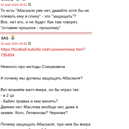
02 май 2024 09:51
То есть "Абаскаля уже нет, давайте хотя бы не
плевать ему в спину" - это "защищать"?
Все, нет его, и не будет. Как там говорят,
"оставим прошлое - прошлому".
SAS
-
02 май 2024 09:46
https://football.kulichki.net/rusnews/news.htm?
795494
Немного про методы Слишковича
А почему мы должны защищать Абаскаля?
Вот возьмём матч вчера, он бы играл так:
- в 2 цз
- Бабич травма и кем менять?
Джикии нет. Маслова вообще нет, даже в
заявке. Кого, Литвинова? Чернова?
Почему защищать Абаскаля, при нем бы вчера