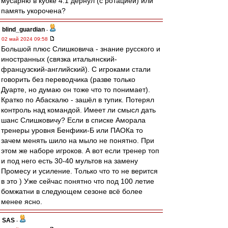
мусарню в кубке 4:1 дёрнул (с ротацией) или
память укорочена?
blind_guardian
-
02 май 2024 09:58
Большой плюс Слишковича - знание русского и
иностранных (связка итальянский-
французский-английский). С игроками стали
говорить без переводчика (разве только
Дуарте, но думаю он тоже что то понимает).
Кратко по Абаскалю - зашёл в тупик. Потерял
контроль над командой. Имеет ли смысл дать
шанс Слишковичу? Если в списке Аморала
тренеры уровня Бенфики-Б или ПАОКа то
зачем менять шило на мыло не понятно. При
этом же наборе игроков. А вот если тренер топ
и под него есть 30-40 мультов на замену
Промесу и усиление. Только что то не верится
в это ) Уже сейчас понятно что под 100 летие
бомжатни в следующем сезоне всё более
менее ясно.
SAS
-