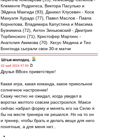
Клементе Родригеса, Виктора Пасулько и
Эйдена Макгиди (93), Даниил Хлусевич - Хосе
Мануэля Хурадо (77), Павел Маслов - Павла
Корнилова, Владимира Капустина и Максима
Бузникина (72), Антон Зиньковский - Дмитрия
Торбинского (71), Кристофер Мартинс -
Анатолия Акимова (70). Хесус Медина и Тео
Бонгонда сыграли свои 30-е матчи
Штык-молодец
-
02 май 2024 07:50
Друзья ВВсех приветствую!
Какая игра, какая команда, какое прикольное
солнечное настроение!
Скажу честно не ожидал, когда увидел в
воротах желтого совсем расстроился. Макси
сейчас набрал форму и менять его на Селю я
бы на месте тренера не решился. Но на то он
и тренер, чтобы брать и делать вещи для него
понятные, а для меня нет...