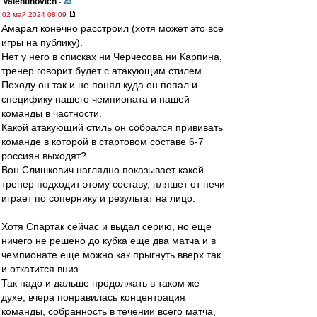
Valentinovich
-
02 май 2024 08:09
Амарал конечно расстроил (хотя может это все
игры на публику).
Нет у него в списках ни Черчесова ни Карпина,
тренер говорит будет с атакующим стилем.
Походу он так и не понял куда он попал и
специфику нашего чемпионата и нашей
команды в частности.
Какой атакующий стиль он собрался прививать
команде в которой в стартовом составе 6-7
россиян выходят?
Вон Слишкович наглядно показывает какой
тренер подходит этому составу, пляшет от печи
играет по сопернику и результат на лицо.
Хотя Спартак сейчас и выдал серию, но еще
ничего не решено до кубка еще два матча и в
чемпионате еще можно как прыгнуть вверх так
и откатится вниз.
Так надо и дальше продолжать в таком же
духе, вчера понравилась концентрация
команды, собранность в течении всего матча,