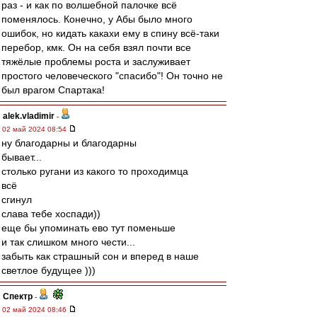
раз - и как по волшебной палочке всё
поменялось. Конечно, у Абы было много
ошибок, но кидать какахи ему в спину всё-таки
перебор, кмк. Он на себя взял почти все
тяжёлые проблемы роста и заслуживает
простого человеческого "спасибо"! Он точно не
был врагом Спартака!
alek.vladimir
-
02 май 2024 08:54
ну благодарны и благодарны
бывает...
столько ругани из какого то проходимца
всё
сгинул
слава тебе хоспади))
еще бы упоминать ево тут поменьше
и так слишком много чести...
забыть как страшный сон и вперед в наше
светлое будущее )))
Спектр
-
02 май 2024 08:46