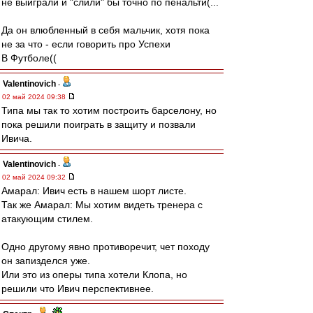
не выиграли и "слили" бы точно по пенальти(...
Да он влюбленный в себя мальчик, хотя пока
не за что - если говорить про Успехи
В Футболе((
Valentinovich
-
02 май 2024 09:38
Типа мы так то хотим построить барселону, но
пока решили поиграть в защиту и позвали
Ивича.
Valentinovich
-
02 май 2024 09:32
Амарал: Ивич есть в нашем шорт листе.
Так же Амарал: Мы хотим видеть тренера с
атакующим стилем.
Одно другому явно противоречит, чет походу
он запизделся уже.
Или это из оперы типа хотели Клопа, но
решили что Ивич перспективнее.