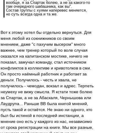
вообще, я за Спартак болею, а не за какого-то
там очередного шабашника, как вы".
Состав группы с хуями наперевес меняется,
но суть всегда одна и та же.
Вот к этому хотел бы отдельно вернуться. Для
меня любой из сокнижников со своим
мнением, даже "с пахучим высером" много
важнее, чем тренер который по воле случая
оказался на капитанском мостике, ничего не
показал, замучал команду, стал источником
конфликтов в коллективе и кривотолков в сми.
Он просто наёмный работник и работает за
деньги. Получилось - честь и хвала, не
получилось - чемодан, вокзал и адрес. Терпеть
неумеху не вижу смысла. Я кстати тоже болею
за Спартак, а не за Абаскаля, Чернышова или
Лаудрупа... Раньше ВВ была книгой мнений,
пусть такой и остаётся. Не знаю ни одного, кто
был бы истиной в последней инстанции, а
мнение оно есть у каждого из нас, независимо
от срока регистрации на книге. Мы все разные,