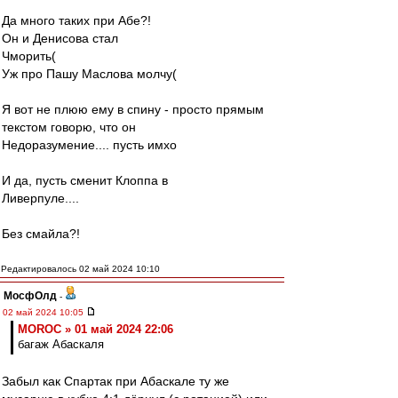
Да много таких при Абе?!
Он и Денисова стал
Чморить(
Уж про Пашу Маслова молчу(
Я вот не плюю ему в спину - просто прямым
текстом говорю, что он
Недоразумение.... пусть имхо
И да, пусть сменит Клоппа в
Ливерпуле....
Без смайла?!
Редактировалось 02 май 2024 10:10
МосфОлд
-
02 май 2024 10:05
MOROC » 01 май 2024 22:06
багаж Абаскаля
Забыл как Спартак при Абаскале ту же