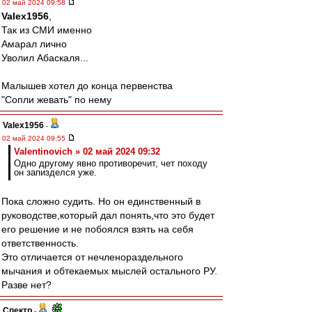
02 май 2024 09:58
Valex1956
,
Так из СМИ именно
Амарал лично
Уволил Абаскаля...
Малышев хотел до конца первенства
"Сопли жевать" по нему
Valex1956
-
02 май 2024 09:55
Valentinovich » 02 май 2024 09:32
Одно другому явно противоречит, чет походу
он запизделся уже.
Пока сложно судить. Но он единственный в
руководстве,который дал понять,что это будет
его решение и не побоялся взять на себя
ответственность.
Это отличается от нечленораздельного
мычания и обтекаемых мыслей остального РУ.
Разве нет?
Спектр
-