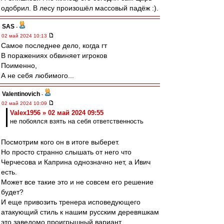
одобрил. В лесу произошёл массовый падёж :).
SAS
-
02 май 2024 10:13
Самое последнее дело, когда гт
В поражениях обвиняет игроков
Поименно,
А не себя любимого...
Valentinovich
-
02 май 2024 10:09
Valex1956 » 02 май 2024 09:55
не побоялся взять на себя ответственность
Посмотрим кого он в итоге выберет.
Но просто странно слышать от него что
Черчесова и Каприна однозначно нет, а Ивич
есть.
Может все такие это и не совсем его решение
будет?
И еще привозить тренера исповедующего
атакующий стиль к нашим русским деревяшкам
это заведомо проигрышный вариант.