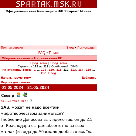
Официальный сайт болельщиков ФК "Спартак" Москва
Полная версия
Вход
•
Регистрация
FAQ
•
Поиск
Общение на сайте
Гостевая книга ВВ
»
Пред. тема
|
След. тема
Страница
112
из
117
[ Сообщений: 5840 ]
На страницу
Пред.
1
...
109
,
110
,
111
,
112
,
113
,
114
,
115
...
117
След.
Начать новую тему
Добавить
Версия для печати
01.05.2024 - 31.05.2024
Спектр
-
02 май 2024 10:18
SAS
, может, не надо все-таки
мифотворчеством заниматься?
Гнобление Денисова выглядело так: он до 2:3
от Краснодара сыграл абсолютно во всех
матчах (и тогда до Абаскаля доебывались "да