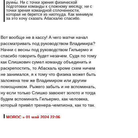
руины. Ни с точки зрения физической
подготовки команды к сложному месяцу, ни с
точки зрения командной сплоченности,
которая не берется из ниоткуда. Как минимум
за это хочу сказать Абаскалю спасибо.
Вот вообще не в кассу! А чего матчи начал
рассматривать под руководством Владимира?
Начни с весны под руководством Гильермо и
спасибо говорить будет незачем. Судя по тому
как Слишкович сумел команду объединить и
раскрепостить, то Абаскаль кроме схем ничем
не занимался, я к тому что физика может быть
заложена тем же Владимиром или другим
помощником. Рыжего забыть и не вспоминать,
ну если только Слишко завоюет золото и тогда
будем вспоминать Гильермо, как человека,
который привёл тренера-чемпиона, как то так.
MOROC » 01 май 2024 22:06
багаж Абаскаля:. Трясёт от злости от этих
подъёбок!