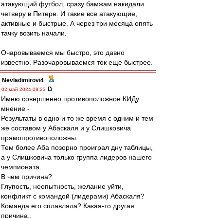
атакующий футбол, сразу бамжам накидали
четверу в Питере. И такие все атакующие,
активные и быстрые. А через три месяца опять
тачку возить начали.
Очаровываемся мы быстро, это давно
известно. Разочаровываемся ток еще быстрее.
Nevladimirovi4
-
02 май 2024 08:23
Имею совершенно противоположное КИДу
мнение -
Результаты в одно и то же время с одним и тем
же составом у Абаскаля и у Слишковича
прямопротивоположны.
Тем более Аба позорно проиграл дну таблицы,
а у Слишковича только группа лидеров нашего
чемпионата.
В чем причина?
Глупость, неопытность, желание уйти,
конфликт с командой (лидерами) Абаскаля?
Команда его сплавляла? Какая-то другая
причина..