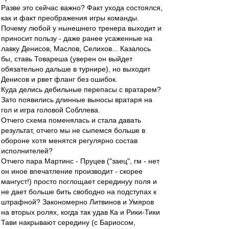
Разве это сейчас важно? Факт ухода состоялся,
как и факт преображения игры команды.
Почему любой у нынешнего тренера выходит и
приносит пользу - даже ранее усаженные на
лавку Денисов, Маслов, Селихов... Казалось
бы, ставь Товареша (уверен он выйдет
обязательно дальше в турнире), но выходит
Денисов и рвет фланг без ошибок.
Куда делись дебильные перепасы с вратарем?
Зато появились длинные выносы вратаря на
гол и игра головой Собллева.
Отчего схема поменялась и стала давать
результат, отчего мы не сыпемся больше в
обороне хотя менятся регулярно состав
исполнителей?
Отчего пара Мартинс - Пруцев ("заец", гм - нет
он иное впечатление производит - скорее
мангуст!) просто поглощает серединуу поля и
не дает больше бить свободно на подступах к
штрафной? Закономерно Литвинов и Умяров
на вторых ролях, когда так удав Ка и Рики-Тики
Тави накрывают середину (с Бариосом,