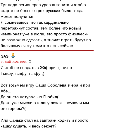
Тут надо легионеров уровня зенита и чтоб в
старте не больше трех русских было, тогда
может получится.
Я сомневаюсь что так кардинально
перетряхнут состав, тем более что новый
чемпионат уже в июле, это просто физически
не возможно сделать, а значит играть будут по
большому счету теми кто есть сейчас.
SAS
-
02 май 2024 10:08
И чтоб не впадать в Эйфорию, точно
Тьпфу, тьпфу, тьпфу-;)
Вот возьмём игру Саши Соболева вчера и при
Абе...
Да он его натурально Гнобил(
Даже уже мысли в голову лезли - неужели мы
его теряем?(
Или Санька стал на завтраки ходить и просто
кашку кушать, и весь секрет?!