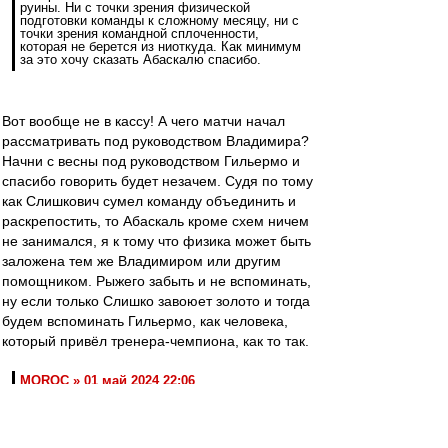
руины. Ни с точки зрения физической
подготовки команды к сложному месяцу, ни с
точки зрения командной сплоченности,
которая не берется из ниоткуда. Как минимум
за это хочу сказать Абаскалю спасибо.
Вот вообще не в кассу! А чего матчи начал
рассматривать под руководством Владимира?
Начни с весны под руководством Гильермо и
спасибо говорить будет незачем. Судя по тому
как Слишкович сумел команду объединить и
раскрепостить, то Абаскаль кроме схем ничем
не занимался, я к тому что физика может быть
заложена тем же Владимиром или другим
помощником. Рыжего забыть и не вспоминать,
ну если только Слишко завоюет золото и тогда
будем вспоминать Гильермо, как человека,
который привёл тренера-чемпиона, как то так.
MOROC » 01 май 2024 22:06
багаж Абаскаля:. Трясёт от злости от этих
подъёбок!