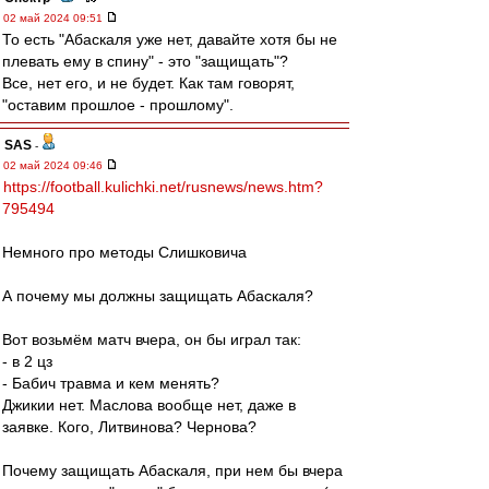
02 май 2024 09:51
То есть "Абаскаля уже нет, давайте хотя бы не
плевать ему в спину" - это "защищать"?
Все, нет его, и не будет. Как там говорят,
"оставим прошлое - прошлому".
SAS
-
02 май 2024 09:46
https://football.kulichki.net/rusnews/news.htm?
795494
Немного про методы Слишковича
А почему мы должны защищать Абаскаля?
Вот возьмём матч вчера, он бы играл так:
- в 2 цз
- Бабич травма и кем менять?
Джикии нет. Маслова вообще нет, даже в
заявке. Кого, Литвинова? Чернова?
Почему защищать Абаскаля, при нем бы вчера