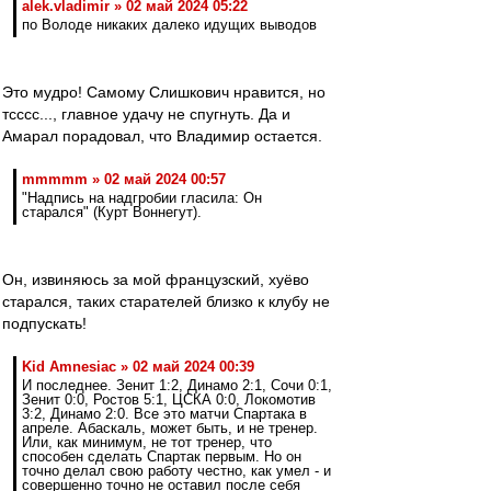
alek.vladimir » 02 май 2024 05:22
по Володе никаких далеко идущих выводов
Это мудро! Самому Слишкович нравится, но
тсссс..., главное удачу не спугнуть. Да и
Амарал порадовал, что Владимир остается.
mmmmm » 02 май 2024 00:57
"Надпись на надгробии гласила: Он
старался" (Курт Воннегут).
Он, извиняюсь за мой французский, хуёво
старался, таких старателей близко к клубу не
подпускать!
Kid Amnesiac » 02 май 2024 00:39
И последнее. Зенит 1:2, Динамо 2:1, Сочи 0:1,
Зенит 0:0, Ростов 5:1, ЦСКА 0:0, Локомотив
3:2, Динамо 2:0. Все это матчи Спартака в
апреле. Абаскаль, может быть, и не тренер.
Или, как минимум, не тот тренер, что
способен сделать Спартак первым. Но он
точно делал свою работу честно, как умел - и
совершенно точно не оставил после себя