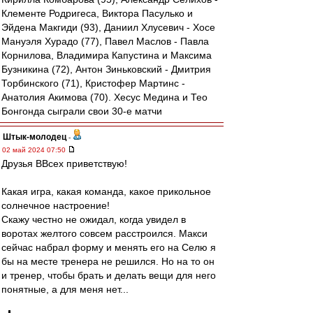
Клементе Родригеса, Виктора Пасулько и
Эйдена Макгиди (93), Даниил Хлусевич - Хосе
Мануэля Хурадо (77), Павел Маслов - Павла
Корнилова, Владимира Капустина и Максима
Бузникина (72), Антон Зиньковский - Дмитрия
Торбинского (71), Кристофер Мартинс -
Анатолия Акимова (70). Хесус Медина и Тео
Бонгонда сыграли свои 30-е матчи
Штык-молодец
-
02 май 2024 07:50
Друзья ВВсех приветствую!
Какая игра, какая команда, какое прикольное
солнечное настроение!
Скажу честно не ожидал, когда увидел в
воротах желтого совсем расстроился. Макси
сейчас набрал форму и менять его на Селю я
бы на месте тренера не решился. Но на то он
и тренер, чтобы брать и делать вещи для него
понятные, а для меня нет...