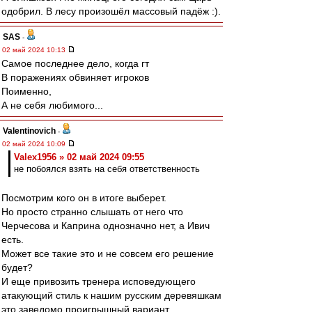
одобрил. В лесу произошёл массовый падёж :).
SAS
-
02 май 2024 10:13
Самое последнее дело, когда гт
В поражениях обвиняет игроков
Поименно,
А не себя любимого...
Valentinovich
-
02 май 2024 10:09
Valex1956 » 02 май 2024 09:55
не побоялся взять на себя ответственность
Посмотрим кого он в итоге выберет.
Но просто странно слышать от него что
Черчесова и Каприна однозначно нет, а Ивич
есть.
Может все такие это и не совсем его решение
будет?
И еще привозить тренера исповедующего
атакующий стиль к нашим русским деревяшкам
это заведомо проигрышный вариант.