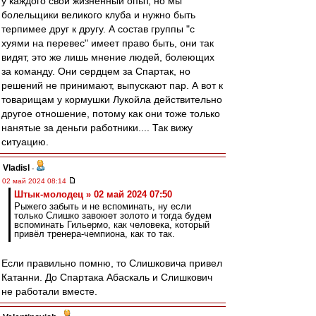
у каждого свой жизненный опыт, но мы
болельщики великого клуба и нужно быть
терпимее друг к другу. А состав группы "с
хуями на перевес" имеет право быть, они так
видят, это же лишь мнение людей, болеющих
за команду. Они сердцем за Спартак, но
решений не принимают, выпускают пар. А вот к
товарищам у кормушки Лукойла действительно
другое отношение, потому как они тоже только
нанятые за деньги работники.... Так вижу
ситуацию.
Vladisl
-
02 май 2024 08:14
Штык-молодец » 02 май 2024 07:50
Рыжего забыть и не вспоминать, ну если
только Слишко завоюет золото и тогда будем
вспоминать Гильермо, как человека, который
привёл тренера-чемпиона, как то так.
Если правильно помню, то Слишковича привел
Катанни. До Спартака Абаскаль и Слишкович
не работали вместе.