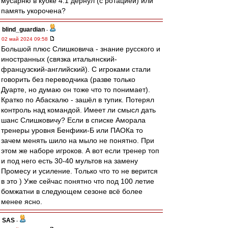
мусарню в кубке 4:1 дёрнул (с ротацией) или
память укорочена?
blind_guardian
-
02 май 2024 09:58
Большой плюс Слишковича - знание русского и
иностранных (связка итальянский-
французский-английский). С игроками стали
говорить без переводчика (разве только
Дуарте, но думаю он тоже что то понимает).
Кратко по Абаскалю - зашёл в тупик. Потерял
контроль над командой. Имеет ли смысл дать
шанс Слишковичу? Если в списке Аморала
тренеры уровня Бенфики-Б или ПАОКа то
зачем менять шило на мыло не понятно. При
этом же наборе игроков. А вот если тренер топ
и под него есть 30-40 мультов на замену
Промесу и усиление. Только что то не верится
в это ) Уже сейчас понятно что под 100 летие
бомжатни в следующем сезоне всё более
менее ясно.
SAS
-