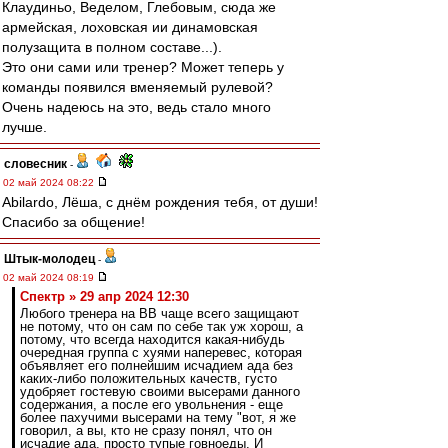
Клаудиньо, Веделом, Глебовым, сюда же
армейская, лоховская ии динамовская
полузащита в полном составе...).
Это они сами или тренер? Может теперь у
команды появился вменяемый рулевой?
Очень надеюсь на это, ведь стало много
лучше.
словесник
-
02 май 2024 08:22
Abilardo, Лёша, с днём рождения тебя, от души!
Спасибо за общение!
Штык-молодец
-
02 май 2024 08:19
Спектр » 29 апр 2024 12:30
Любого тренера на ВВ чаще всего защищают
не потому, что он сам по себе так уж хорош, а
потому, что всегда находится какая-нибудь
очередная группа с хуями наперевес, которая
объявляет его полнейшим исчадием ада без
каких-либо положительных качеств, густо
удобряет гостевую своими высерами данного
содержания, а после его увольнения - еще
более пахучими высерами на тему "вот, я же
говорил, а вы, кто не сразу понял, что он
исчадие ада, просто тупые говноеды. И