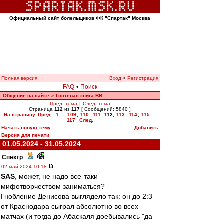
Официальный сайт болельщиков ФК "Спартак" Москва
Полная версия
Вход
•
Регистрация
FAQ
•
Поиск
Общение на сайте
Гостевая книга ВВ
»
Пред. тема
|
След. тема
Страница
112
из
117
[ Сообщений: 5840 ]
На страницу
Пред.
1
...
109
,
110
,
111
,
112
,
113
,
114
,
115
...
117
След.
Начать новую тему
Добавить
Версия для печати
01.05.2024 - 31.05.2024
Спектр
-
02 май 2024 10:18
SAS
, может, не надо все-таки
мифотворчеством заниматься?
Гнобление Денисова выглядело так: он до 2:3
от Краснодара сыграл абсолютно во всех
матчах (и тогда до Абаскаля доебывались "да