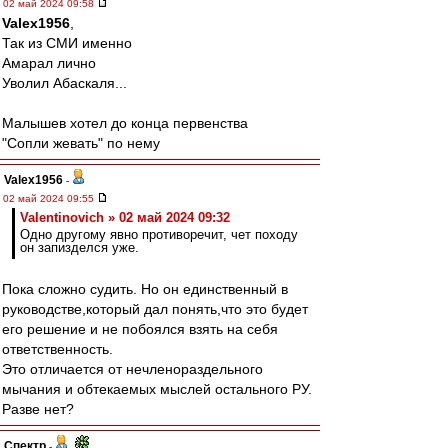
02 май 2024 09:58
Valex1956
,
Так из СМИ именно
Амарал лично
Уволил Абаскаля...
Малышев хотел до конца первенства
"Сопли жевать" по нему
Valex1956
-
02 май 2024 09:55
Valentinovich » 02 май 2024 09:32
Одно другому явно противоречит, чет походу
он запизделся уже.
Пока сложно судить. Но он единственный в
руководстве,который дал понять,что это будет
его решение и не побоялся взять на себя
ответственность.
Это отличается от нечленораздельного
мычания и обтекаемых мыслей остального РУ.
Разве нет?
Спектр
-