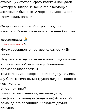
атакующий футбол, сразу бамжам накидали
четверу в Питере. И такие все атакующие,
активные и быстрые. А через три месяца опять
тачку возить начали.
Очаровываемся мы быстро, это давно
известно. Разочаровываемся ток еще быстрее.
Nevladimirovi4
-
02 май 2024 08:23
Имею совершенно противоположное КИДу
мнение -
Результаты в одно и то же время с одним и тем
же составом у Абаскаля и у Слишковича
прямопротивоположны.
Тем более Аба позорно проиграл дну таблицы,
а у Слишковича только группа лидеров нашего
чемпионата.
В чем причина?
Глупость, неопытность, желание уйти,
конфликт с командой (лидерами) Абаскаля?
Команда его сплавляла? Какая-то другая
причина..