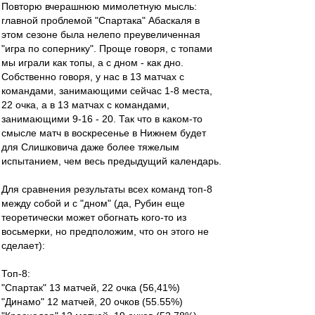
Повторю вчерашнюю мимолетную мысль:
главной проблемой "Спартака" Абаскаля в
этом сезоне была нелепо преувеличенная
"игра по сопернику". Проще говоря, с топами
мы играли как топы, а с дном - как дно.
Собственно говоря, у нас в 13 матчах с
командами, занимающими сейчас 1-8 места,
22 очка, а в 13 матчах с командами,
занимающими 9-16 - 20. Так что в каком-то
смысле матч в воскресенье в Нижнем будет
для Слишковича даже более тяжелым
испытанием, чем весь предыдущий календарь.
Для сравнения результаты всех команд топ-8
между собой и с "дном" (да, Рубин еще
теоретически может обогнать кого-то из
восьмерки, но предположим, что он этого не
сделает):
Топ-8:
"Спартак" 13 матчей, 22 очка (56,41%)
"Динамо" 12 матчей, 20 очков (55.55%)