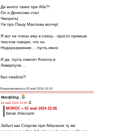
Да много таких при Абе?!
Он и Денисова стал
Чморить(
Уж про Пашу Маслова молчу(
Я вот не плюю ему в спину - просто прямым
текстом говорю, что он
Недоразумение.... пусть имхо
И да, пусть сменит Клоппа в
Ливерпуле....
Без смайла?!
Редактировалось 02 май 2024 10:10
МосфОлд
-
02 май 2024 10:05
MOROC » 01 май 2024 22:06
багаж Абаскаля
Забыл как Спартак при Абаскале ту же