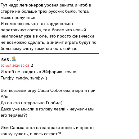
Тут надо легионеров уровня зенита и чтоб в
старте не больше трех русских было, тогда
может получится.
Я сомневаюсь что так кардинально
перетряхнут состав, тем более что новый
чемпионат уже в июле, это просто физически
не возможно сделать, а значит играть будут по
большому счету теми кто есть сейчас.
SAS
-
02 май 2024 10:08
И чтоб не впадать в Эйфорию, точно
Тьпфу, тьпфу, тьпфу-;)
Вот возьмём игру Саши Соболева вчера и при
Абе...
Да он его натурально Гнобил(
Даже уже мысли в голову лезли - неужели мы
его теряем?(
Или Санька стал на завтраки ходить и просто
кашку кушать, и весь секрет?!