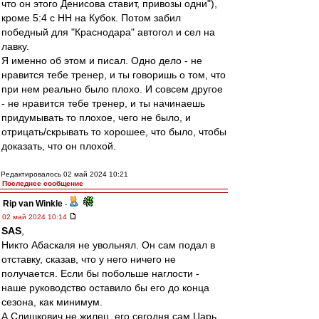
что он этого Денисова ставит, привозы одни"),
кроме 5:4 с НН на Кубок. Потом забил
победный для "Краснодара" автогол и сел на
лавку.
Я именно об этом и писал. Одно дело - не
нравится тебе тренер, и ты говоришь о том, что
при нем реально было плохо. И совсем другое
- не нравится тебе тренер, и ты начинаешь
придумывать то плохое, чего не было, и
отрицать/скрывать то хорошее, что было, чтобы
доказать, что он плохой.
Редактировалось 02 май 2024 10:21
Последнее сообщение
Rip van Winkle
-
02 май 2024 10:14
SAS
,
Никто Абаскаля не увольнял. Он сам подал в
отставку, сказав, что у него ничего не
получается. Если бы побольше наглости -
наше руководство оставило бы его до конца
сезона, как минимум.
А Слишкович не жилец, его сегодня сам Царь