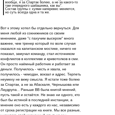
вообще, я за Спартак болею, а не за какого-то
там очередного шабашника, как вы".
Состав группы с хуями наперевес меняется,
но суть всегда одна и та же.
Вот к этому хотел бы отдельно вернуться. Для
меня любой из сокнижников со своим
мнением, даже "с пахучим высером" много
важнее, чем тренер который по воле случая
оказался на капитанском мостике, ничего не
показал, замучал команду, стал источником
конфликтов в коллективе и кривотолков в сми.
Он просто наёмный работник и работает за
деньги. Получилось - честь и хвала, не
получилось - чемодан, вокзал и адрес. Терпеть
неумеху не вижу смысла. Я кстати тоже болею
за Спартак, а не за Абаскаля, Чернышова или
Лаудрупа... Раньше ВВ была книгой мнений,
пусть такой и остаётся. Не знаю ни одного, кто
был бы истиной в последней инстанции, а
мнение оно есть у каждого из нас, независимо
от срока регистрации на книге. Мы все разные,