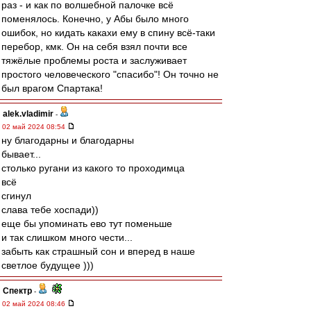
раз - и как по волшебной палочке всё
поменялось. Конечно, у Абы было много
ошибок, но кидать какахи ему в спину всё-таки
перебор, кмк. Он на себя взял почти все
тяжёлые проблемы роста и заслуживает
простого человеческого "спасибо"! Он точно не
был врагом Спартака!
alek.vladimir
-
02 май 2024 08:54
ну благодарны и благодарны
бывает...
столько ругани из какого то проходимца
всё
сгинул
слава тебе хоспади))
еще бы упоминать ево тут поменьше
и так слишком много чести...
забыть как страшный сон и вперед в наше
светлое будущее )))
Спектр
-
02 май 2024 08:46