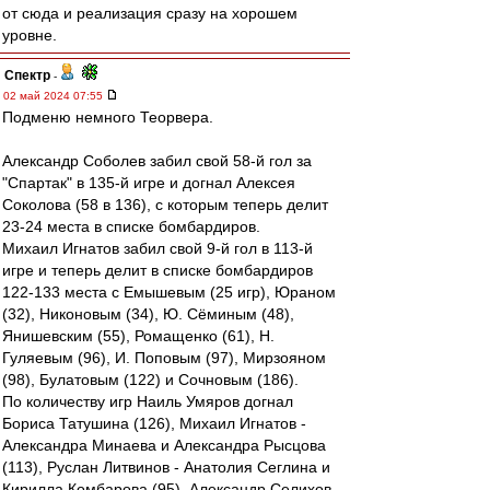
от сюда и реализация сразу на хорошем
уровне.
Спектр
-
02 май 2024 07:55
Подменю немного Теорвера.
Александр Соболев забил свой 58-й гол за
"Спартак" в 135-й игре и догнал Алексея
Соколова (58 в 136), с которым теперь делит
23-24 места в списке бомбардиров.
Михаил Игнатов забил свой 9-й гол в 113-й
игре и теперь делит в списке бомбардиров
122-133 места с Емышевым (25 игр), Юраном
(32), Никоновым (34), Ю. Сёминым (48),
Янишевским (55), Ромащенко (61), Н.
Гуляевым (96), И. Поповым (97), Мирзояном
(98), Булатовым (122) и Сочновым (186).
По количеству игр Наиль Умяров догнал
Бориса Татушина (126), Михаил Игнатов -
Александра Минаева и Александра Рысцова
(113), Руслан Литвинов - Анатолия Сеглина и
Кирилла Комбарова (95), Александр Селихов -