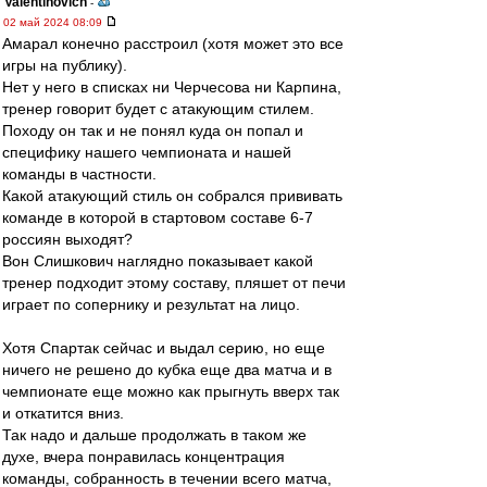
Valentinovich
-
02 май 2024 08:09
Амарал конечно расстроил (хотя может это все
игры на публику).
Нет у него в списках ни Черчесова ни Карпина,
тренер говорит будет с атакующим стилем.
Походу он так и не понял куда он попал и
специфику нашего чемпионата и нашей
команды в частности.
Какой атакующий стиль он собрался прививать
команде в которой в стартовом составе 6-7
россиян выходят?
Вон Слишкович наглядно показывает какой
тренер подходит этому составу, пляшет от печи
играет по сопернику и результат на лицо.
Хотя Спартак сейчас и выдал серию, но еще
ничего не решено до кубка еще два матча и в
чемпионате еще можно как прыгнуть вверх так
и откатится вниз.
Так надо и дальше продолжать в таком же
духе, вчера понравилась концентрация
команды, собранность в течении всего матча,