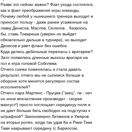
Разве это сейчас важно? Факт ухода состоялся,
как и факт преображения игры команды.
Почему любой у нынешнего тренера выходит и
приносит пользу - даже ранее усаженные на
лавку Денисов, Маслов, Селихов... Казалось
бы, ставь Товареша (уверен он выйдет
обязательно дальше в турнире), но выходит
Денисов и рвет фланг без ошибок.
Куда делись дебильные перепасы с вратарем?
Зато появились длинные выносы вратаря на
гол и игра головой Собллева.
Отчего схема поменялась и стала давать
результат, отчего мы не сыпемся больше в
обороне хотя менятся регулярно состав
исполнителей?
Отчего пара Мартинс - Пруцев ("заец", гм - нет
он иное впечатление производит - скорее
мангуст!) просто поглощает серединуу поля и
не дает больше бить свободно на подступах к
штрафной? Закономерно Литвинов и Умяров
на вторых ролях, когда так удав Ка и Рики-Тики
Тави накрывают середину (с Бариосом,