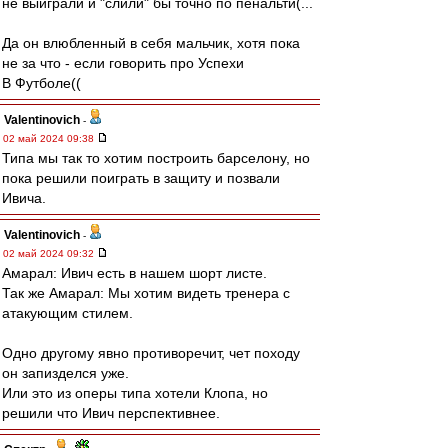
не выиграли и "слили" бы точно по пенальти(...
Да он влюбленный в себя мальчик, хотя пока
не за что - если говорить про Успехи
В Футболе((
Valentinovich
-
02 май 2024 09:38
Типа мы так то хотим построить барселону, но
пока решили поиграть в защиту и позвали
Ивича.
Valentinovich
-
02 май 2024 09:32
Амарал: Ивич есть в нашем шорт листе.
Так же Амарал: Мы хотим видеть тренера с
атакующим стилем.
Одно другому явно противоречит, чет походу
он запизделся уже.
Или это из оперы типа хотели Клопа, но
решили что Ивич перспективнее.