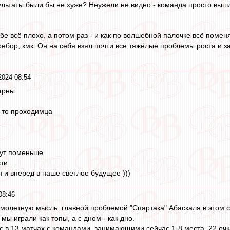
льтаты были бы не хуже? Неужели не видно - команда просто выш
Абе всё плохо, а потом раз - и как по волшебной палочке всё помен
ребор, кмк. Он на себя взял почти все тяжёлые проблемы роста и з
2024 08:54
арны
о то проходимца
тут поменьше
и...
н и вперед в наше светлое будущее )))
08:46
летную мысль: главной проблемой "Спартака" Абаскаля в этом се
мы играли как топы, а с дном - как дно.
с в 13 матчах с командами, занимающими сейчас 1-8 места, 22 очк