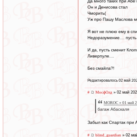
Да много таких при Абе?
Он и Денисова стал
Чморить(
Уж про Пашу Маслова м
Я вот не плюю ему в спи
Недоразумение.... пусть
И да, пусть сменит Клоп
Ливерпуле....
Без смайла?!
Редактировалось 02 май 20
#
МосфОлд
» 02 май 202
MOROC » 01 май 2
багаж Абаскаля
Забыл как Спартак при А
#
blind_guardian
» 02 ма