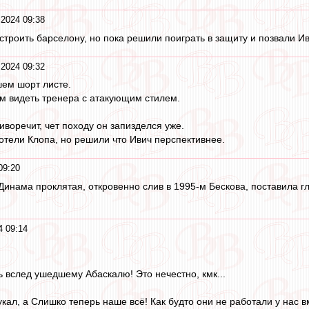
2024 09:38
строить барселону, но пока решили поиграть в защиту и позвали Ив
2024 09:32
шем шорт листе.
м видеть тренера с атакующим стилем.
воречит, чет походу он запизделся уже.
хотели Клопа, но решили что Ивич перспективнее.
09:20
Динама проклятая, откровенно слив в 1995-м Бескова, поставила 
4 09:14
ь вслед ушедшему Абаскалю! Это нечестно, кмк...
кал, а Слишко теперь наше всё! Как будто они не работали у нас вм