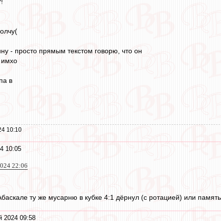
!
олчу(
ну - просто прямым текстом говорю, что он
 имхо
па в
24 10:10
4 10:05
024 22:06
баскале ту же мусарню в кубке 4:1 дёрнул (с ротацией) или памят
й 2024 09:58