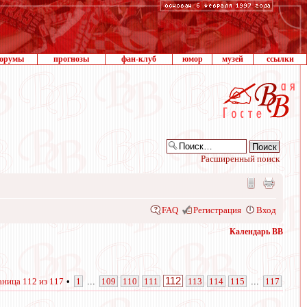
орумы
прогнозы
фан-клуб
юмор
музей
ссылки
Расширенный поиск
FAQ
Регистрация
Вход
Календарь ВВ
112
аница
112
из
117
•
1
...
109
110
111
113
114
115
...
117