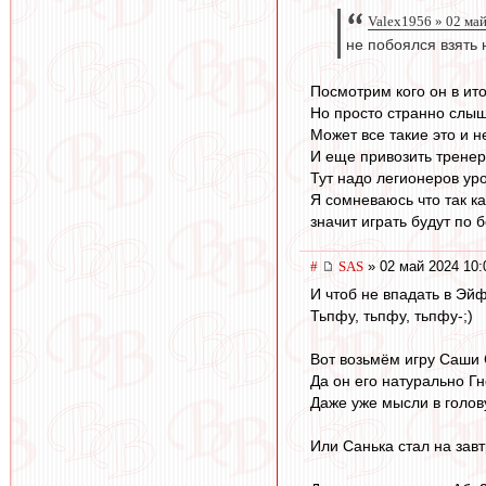
Valex1956 » 02 ма
не побоялся взять 
Посмотрим кого он в ито
Но просто странно слыша
Может все такие это и 
И еще привозить трене
Тут надо легионеров уро
Я сомневаюсь что так к
значит играть будут по 
#
SAS
» 02 май 2024 10:
И чтоб не впадать в Эй
Тьпфу, тьпфу, тьпфу-;)
Вот возьмём игру Саши 
Да он его натурально Г
Даже уже мысли в голов
Или Санька стал на завт