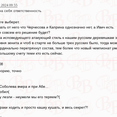
й 2024 09:55
на себя ответственность
ге выберет.
ть от него что Черчесова и Каприна однозначно нет, а Ивич есть.
не совсем его решение будет?
ра исповедующего атакующий стиль к нашим русским деревяшкам э
вня зенита и чтоб в старте не больше трех русских было, тогда мож
ардинально перетряхнут состав, тем более что новый чемпионат уже
большому счету теми кто есть сейчас.
08
форию, точно
Соболева вчера и при Абе...
нобил(
у лезли - неужели мы его теряем?(
раки ходить и просто кашку кушать, и весь секрет?!