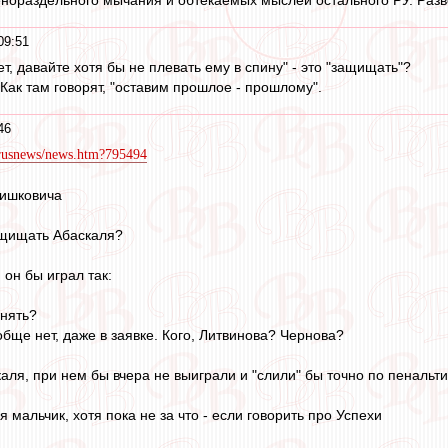
09:51
ет, давайте хотя бы не плевать ему в спину" - это "защищать"?
. Как там говорят, "оставим прошлое - прошлому".
46
et/rusnews/news.htm?795494
лишковича
щищать Абаскаля?
 он бы играл так:
енять?
бще нет, даже в заявке. Кого, Литвинова? Чернова?
ля, при нем бы вчера не выиграли и "слили" бы точно по пенальти(
 мальчик, хотя пока не за что - если говорить про Успехи