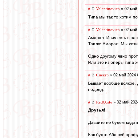
#
Valentinovich
» 02 май 
Типа мы так то хотим по
#
Valentinovich
» 02 май 
Амарал: Ивич есть в на
Так же Амарал: Мы хоти
Одно другому явно проти
Или это из оперы типа 
#
Спектр
» 02 май 2024 
Бывает вообще всякое. 
подряд.
#
RedQuite
» 02 май 202
Друзья!
Давайте не будем кидат
Как будто Аба всё профу