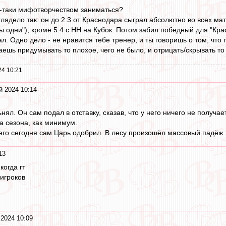
се-таки мифотворчеством заниматься?
ядело так: он до 2:3 от Краснодара сыграл абсолютно во всех матч
ы одни"), кроме 5:4 с НН на Кубок. Потом забил победный для "Крас
л. Одно дело - не нравится тебе тренер, и ты говоришь о том, что
аешь придумывать то плохое, чего не было, и отрицать/скрывать то 
24 10:21
й 2024 10:14
нял. Он сам подал в отставку, сказав, что у него ничего не получа
а сезона, как минимум.
его сегодня сам Царь одобрил. В лесу произошёл массовый падёж :
13
когда гт
игроков
2024 10:09