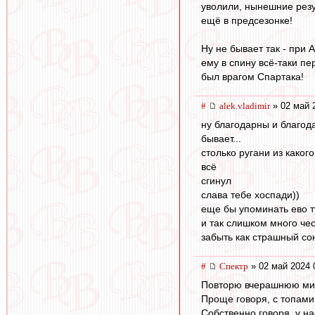
уволили, нынешние резу
ещё в предсезонке!
Ну не бывает так - при 
ему в спину всё-таки пе
был врагом Спартака!
#
alek.vladimir
» 02 май 
ну благодарны и благод
бывает...
столько ругани из каког
всё
сгинул
слава тебе хоспади))
еще бы упоминать ево 
и так слишком много чест
забыть как страшный со
#
Спектр
» 02 май 2024 
Повторю вчерашнюю мимо
Проще говоря, с топами 
Собственно говоря, у на