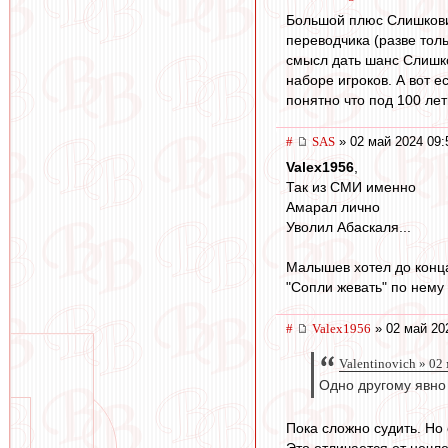
Большой плюс Слишкович
переводчика (разве толь
смысл дать шанс Слишко
наборе игроков. А вот е
понятно что под 100 ле
#
SAS
» 02 май 2024 09:
Valex1956
,
Так из СМИ именно
Амарал лично
Уволил Абаскаля...
Малышев хотел до конц
"Сопли жевать" по нему
#
Valex1956
» 02 май 20
Valentinovich » 02
Одно другому явно 
Пока сложно судить. Но 
Это отличается от нечл