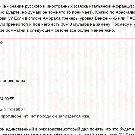
а - знание русского и иностранных (связка итальянский-французск
ко Дуарте, но думаю он тоже что то понимает). Кратко по Абаскалю
вичу? Если в списке Аморала тренеры уровня Бенфики-Б или ПАО
сли тренер топ и под него есть 30-40 мультов на замену Промесу и у
тие бомжатни в следующем сезоне всё более менее ясно.
58
а первенства
24 09:55
 май 2024 09:32
противоречит, чет походу он запизделся уже.
он единственный в руководстве,который дал понять,что это будет е
енораздельного мычания и обтекаемых мыслей остального РУ. Разв