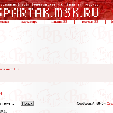
оманда
карта мира
магазин ВВ
гостевая ВВ
ф
вая книга ВВ
24
Сообщений: 5840 •
Стр
10:18