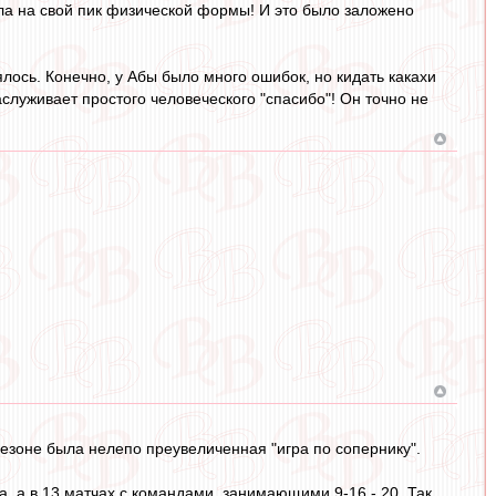
ла на свой пик физической формы! И это было заложено
ялось. Конечно, у Абы было много ошибок, но кидать какахи
аслуживает простого человеческого "спасибо"! Он точно не
зоне была нелепо преувеличенная "игра по сопернику".
а, а в 13 матчах с командами, занимающими 9-16 - 20. Так