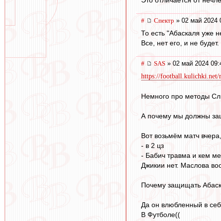
#
Спектр
» 02 май 2024 
То есть "Абаскаля уже н
Все, нет его, и не будет
#
SAS
» 02 май 2024 09:
https://football.kulichki.n
Немного про методы С
А почему мы должны за
Вот возьмём матч вчера,
- в 2 цз
- Бабич травма и кем м
Джикии нет. Маслова воо
Почему защищать Абаска
Да он влюбленный в себя
В Футболе((