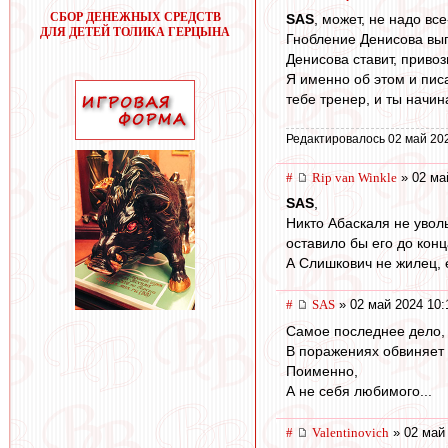
СБОР ДЕНЕЖНЫХ СРЕДСТВ
SAS
, может, не надо в
ДЛЯ ДЕТЕЙ ТОЛИКА ГЕРЦЫНА
Гнобление Денисова выгл
Денисова ставит, привоз
Я именно об этом и писа
тебе тренер, и ты начин
Редактировалось 02 май 20
#
Rip van Winkle
» 02 ма
SAS
,
Никто Абаскаля не уволь
оставило бы его до конц
А Слишкович не жилец, 
#
SAS
» 02 май 2024 10:
Самое последнее дело, 
В поражениях обвиняет 
Поименно,
А не себя любимого...
#
Valentinovich
» 02 май 