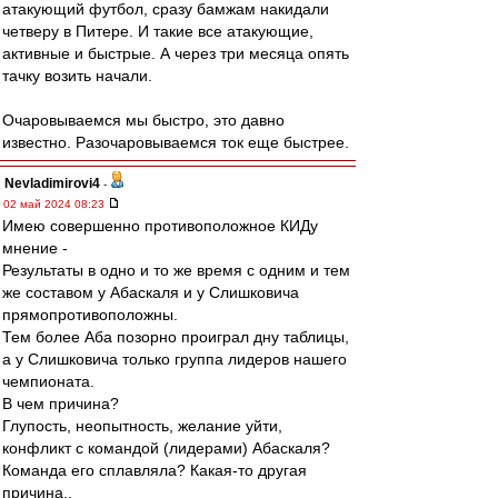
атакующий футбол, сразу бамжам накидали
четверу в Питере. И такие все атакующие,
активные и быстрые. А через три месяца опять
тачку возить начали.
Очаровываемся мы быстро, это давно
известно. Разочаровываемся ток еще быстрее.
Nevladimirovi4
-
02 май 2024 08:23
Имею совершенно противоположное КИДу
мнение -
Результаты в одно и то же время с одним и тем
же составом у Абаскаля и у Слишковича
прямопротивоположны.
Тем более Аба позорно проиграл дну таблицы,
а у Слишковича только группа лидеров нашего
чемпионата.
В чем причина?
Глупость, неопытность, желание уйти,
конфликт с командой (лидерами) Абаскаля?
Команда его сплавляла? Какая-то другая
причина..