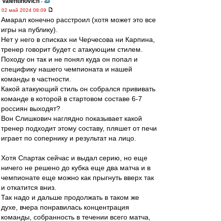
Valentinovich
-
02 май 2024 08:09
Амарал конечно расстроил (хотя может это все
игры на публику).
Нет у него в списках ни Черчесова ни Карпина,
тренер говорит будет с атакующим стилем.
Походу он так и не понял куда он попал и
специфику нашего чемпионата и нашей
команды в частности.
Какой атакующий стиль он собрался прививать
команде в которой в стартовом составе 6-7
россиян выходят?
Вон Слишкович наглядно показывает какой
тренер подходит этому составу, пляшет от печи
играет по сопернику и результат на лицо.
Хотя Спартак сейчас и выдал серию, но еще
ничего не решено до кубка еще два матча и в
чемпионате еще можно как прыгнуть вверх так
и откатится вниз.
Так надо и дальше продолжать в таком же
духе, вчера понравилась концентрация
команды, собранность в течении всего матча,