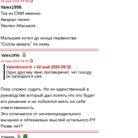
02 май 2024 09:58
Valex1956
,
Так из СМИ именно
Амарал лично
Уволил Абаскаля...
Малышев хотел до конца первенства
"Сопли жевать" по нему
Valex1956
-
02 май 2024 09:55
Valentinovich » 02 май 2024 09:32
Одно другому явно противоречит, чет походу
он запизделся уже.
Пока сложно судить. Но он единственный в
руководстве,который дал понять,что это будет
его решение и не побоялся взять на себя
ответственность.
Это отличается от нечленораздельного
мычания и обтекаемых мыслей остального РУ.
Разве нет?
Спектр
-