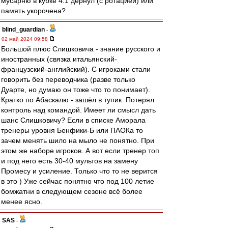
мусарню в кубке 4:1 дёрнул (с ротацией) или
память укорочена?
blind_guardian
-
02 май 2024 09:58
Большой плюс Слишковича - знание русского и
иностранных (связка итальянский-
французский-английский). С игроками стали
говорить без переводчика (разве только
Дуарте, но думаю он тоже что то понимает).
Кратко по Абаскалю - зашёл в тупик. Потерял
контроль над командой. Имеет ли смысл дать
шанс Слишковичу? Если в списке Аморала
тренеры уровня Бенфики-Б или ПАОКа то
зачем менять шило на мыло не понятно. При
этом же наборе игроков. А вот если тренер топ
и под него есть 30-40 мультов на замену
Промесу и усиление. Только что то не верится
в это ) Уже сейчас понятно что под 100 летие
бомжатни в следующем сезоне всё более
менее ясно.
SAS
-