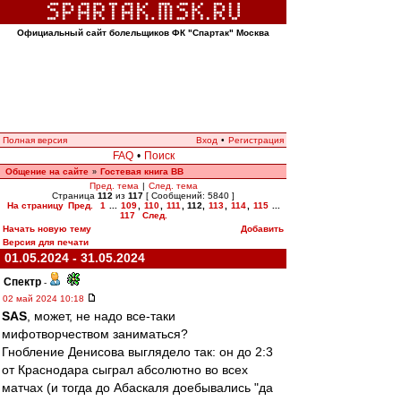
Официальный сайт болельщиков ФК "Спартак" Москва
Полная версия
Вход
•
Регистрация
FAQ
•
Поиск
Общение на сайте
Гостевая книга ВВ
»
Пред. тема
|
След. тема
Страница
112
из
117
[ Сообщений: 5840 ]
На страницу
Пред.
1
...
109
,
110
,
111
,
112
,
113
,
114
,
115
...
117
След.
Начать новую тему
Добавить
Версия для печати
01.05.2024 - 31.05.2024
Спектр
-
02 май 2024 10:18
SAS
, может, не надо все-таки
мифотворчеством заниматься?
Гнобление Денисова выглядело так: он до 2:3
от Краснодара сыграл абсолютно во всех
матчах (и тогда до Абаскаля доебывались "да