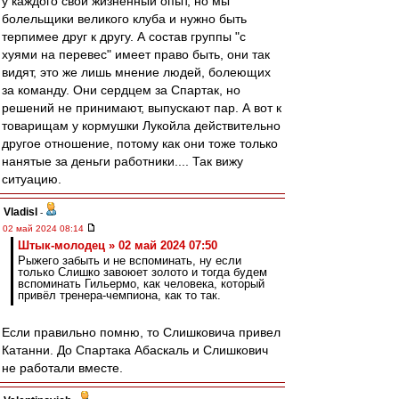
у каждого свой жизненный опыт, но мы
болельщики великого клуба и нужно быть
терпимее друг к другу. А состав группы "с
хуями на перевес" имеет право быть, они так
видят, это же лишь мнение людей, болеющих
за команду. Они сердцем за Спартак, но
решений не принимают, выпускают пар. А вот к
товарищам у кормушки Лукойла действительно
другое отношение, потому как они тоже только
нанятые за деньги работники.... Так вижу
ситуацию.
Vladisl
-
02 май 2024 08:14
Штык-молодец » 02 май 2024 07:50
Рыжего забыть и не вспоминать, ну если
только Слишко завоюет золото и тогда будем
вспоминать Гильермо, как человека, который
привёл тренера-чемпиона, как то так.
Если правильно помню, то Слишковича привел
Катанни. До Спартака Абаскаль и Слишкович
не работали вместе.