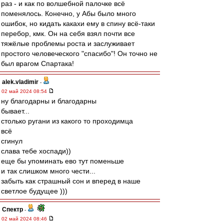
раз - и как по волшебной палочке всё
поменялось. Конечно, у Абы было много
ошибок, но кидать какахи ему в спину всё-таки
перебор, кмк. Он на себя взял почти все
тяжёлые проблемы роста и заслуживает
простого человеческого "спасибо"! Он точно не
был врагом Спартака!
alek.vladimir
-
02 май 2024 08:54
ну благодарны и благодарны
бывает...
столько ругани из какого то проходимца
всё
сгинул
слава тебе хоспади))
еще бы упоминать ево тут поменьше
и так слишком много чести...
забыть как страшный сон и вперед в наше
светлое будущее )))
Спектр
-
02 май 2024 08:46