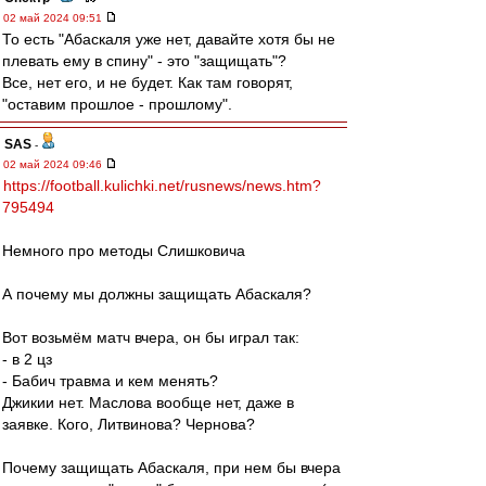
02 май 2024 09:51
То есть "Абаскаля уже нет, давайте хотя бы не
плевать ему в спину" - это "защищать"?
Все, нет его, и не будет. Как там говорят,
"оставим прошлое - прошлому".
SAS
-
02 май 2024 09:46
https://football.kulichki.net/rusnews/news.htm?
795494
Немного про методы Слишковича
А почему мы должны защищать Абаскаля?
Вот возьмём матч вчера, он бы играл так:
- в 2 цз
- Бабич травма и кем менять?
Джикии нет. Маслова вообще нет, даже в
заявке. Кого, Литвинова? Чернова?
Почему защищать Абаскаля, при нем бы вчера