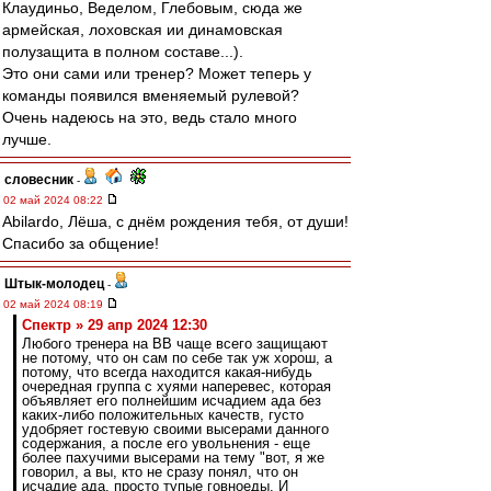
Клаудиньо, Веделом, Глебовым, сюда же
армейская, лоховская ии динамовская
полузащита в полном составе...).
Это они сами или тренер? Может теперь у
команды появился вменяемый рулевой?
Очень надеюсь на это, ведь стало много
лучше.
словесник
-
02 май 2024 08:22
Abilardo, Лёша, с днём рождения тебя, от души!
Спасибо за общение!
Штык-молодец
-
02 май 2024 08:19
Спектр » 29 апр 2024 12:30
Любого тренера на ВВ чаще всего защищают
не потому, что он сам по себе так уж хорош, а
потому, что всегда находится какая-нибудь
очередная группа с хуями наперевес, которая
объявляет его полнейшим исчадием ада без
каких-либо положительных качеств, густо
удобряет гостевую своими высерами данного
содержания, а после его увольнения - еще
более пахучими высерами на тему "вот, я же
говорил, а вы, кто не сразу понял, что он
исчадие ада, просто тупые говноеды. И