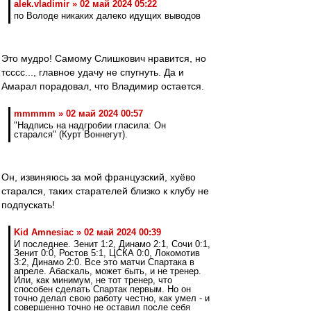
alek.vladimir » 02 май 2024 05:22
по Володе никаких далеко идущих выводов
Это мудро! Самому Слишкович нравится, но
тсссс..., главное удачу не спугнуть. Да и
Амарал порадовал, что Владимир остается.
mmmmm » 02 май 2024 00:57
"Надпись на надгробии гласила: Он
старался" (Курт Воннегут).
Он, извиняюсь за мой французский, хуёво
старался, таких старателей близко к клубу не
подпускать!
Kid Amnesiac » 02 май 2024 00:39
И последнее. Зенит 1:2, Динамо 2:1, Сочи 0:1,
Зенит 0:0, Ростов 5:1, ЦСКА 0:0, Локомотив
3:2, Динамо 2:0. Все это матчи Спартака в
апреле. Абаскаль, может быть, и не тренер.
Или, как минимум, не тот тренер, что
способен сделать Спартак первым. Но он
точно делал свою работу честно, как умел - и
совершенно точно не оставил после себя