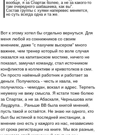
вообще, я за Спартак болею, а не за какого-то
там очередного шабашника, как вы".
Состав группы с хуями наперевес меняется,
но суть всегда одна и та же.
Вот к этому хотел бы отдельно вернуться. Для
меня любой из сокнижников со своим
мнением, даже "с пахучим высером" много
важнее, чем тренер который по воле случая
оказался на капитанском мостике, ничего не
показал, замучал команду, стал источником
конфликтов в коллективе и кривотолков в сми.
Он просто наёмный работник и работает за
деньги. Получилось - честь и хвала, не
получилось - чемодан, вокзал и адрес. Терпеть
неумеху не вижу смысла. Я кстати тоже болею
за Спартак, а не за Абаскаля, Чернышова или
Лаудрупа... Раньше ВВ была книгой мнений,
пусть такой и остаётся. Не знаю ни одного, кто
был бы истиной в последней инстанции, а
мнение оно есть у каждого из нас, независимо
от срока регистрации на книге. Мы все разные,