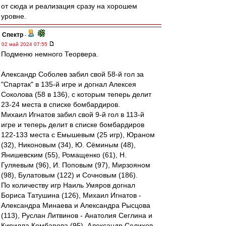
от сюда и реализация сразу на хорошем
уровне.
Спектр
-
02 май 2024 07:55
Подменю немного Теорвера.
Александр Соболев забил свой 58-й гол за
"Спартак" в 135-й игре и догнал Алексея
Соколова (58 в 136), с которым теперь делит
23-24 места в списке бомбардиров.
Михаил Игнатов забил свой 9-й гол в 113-й
игре и теперь делит в списке бомбардиров
122-133 места с Емышевым (25 игр), Юраном
(32), Никоновым (34), Ю. Сёминым (48),
Янишевским (55), Ромащенко (61), Н.
Гуляевым (96), И. Поповым (97), Мирзояном
(98), Булатовым (122) и Сочновым (186).
По количеству игр Наиль Умяров догнал
Бориса Татушина (126), Михаил Игнатов -
Александра Минаева и Александра Рысцова
(113), Руслан Литвинов - Анатолия Сеглина и
Кирилла Комбарова (95), Александр Селихов -