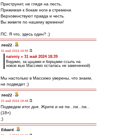
Приструнит, не глядя на лесть,
Прижимая к бокам ноги в стремени.
Верховенствуют правда и честь.
Вы живете по нашему времени!
ПС. Я что, здесь один? ;)
лео22
-
31 май 2024 19:56
naivniy » 31 май 2024 18:39
Видимо, за щщами и борщами ссыль на
новое вью Массимо осталась не замеченной)
Мы настолько в Массимо уверены, что знаем,
не подведет ;)
лео22
-
31 май 2024 19:48
Подведем итог дня. Жрите и не пи...пи...пи...
(18+)
;)
Eduard
-