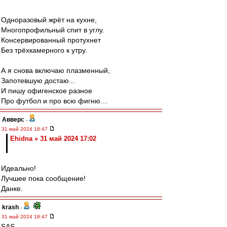
Одноразовый жрёт на кухне,
Многопрофильный спит в углу.
Консервированный протухнет
Без трёхкамерного к утру.
А я снова включаю плазменный,
Запотевшую достаю...
И пишу офигенское разное
Про футбол и про всю фигню…
Авверс
-
31 май 2024 18:47
Ehidna » 31 май 2024 17:02
Идеально!
Лучшее пока сообщение!
Данке.
krash
-
31 май 2024 18:47
SAS