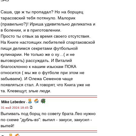
Саша, где ж ты пропадал? Но на борщец
тарасовский тебя потянуло. Малорик
(правильно?)! Ириша удивительно деликатна и
в болении, и в приготовлении.
Просто ты отвык за время своего отсутствия.
На Книге настоящих любителей спартаковской
пищи делимся секретами футбольной
кулинарии. Не только же о ху…( и не
выговорить) рассуждать. И Виталий
благосклонно к нашим изыскам ПОКА
относится ( мы же о футболе при этом не
забываем). И Олежа Семенов чаще
появляться стал. А говорят, что Книга уже не
та. Клевещут, злые люди.
Mike Lebedev
-
31 май 2024 18:45
Выпивать под борщ по совету брата Лео нужно
по схеме "дубль-вэ": выпил - закуси, закусил -
выпей!