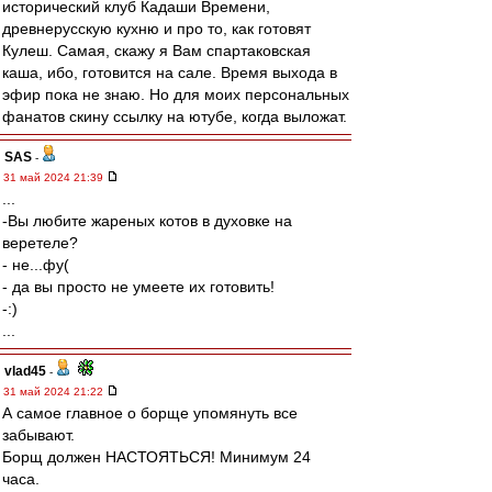
исторический клуб Кадаши Времени,
древнерусскую кухню и про то, как готовят
Кулеш. Самая, скажу я Вам спартаковская
каша, ибо, готовится на сале. Время выхода в
эфир пока не знаю. Но для моих персональных
фанатов скину ссылку на ютубе, когда выложат.
SAS
-
31 май 2024 21:39
...
-Вы любите жареных котов в духовке на
веретеле?
- не...фу(
- да вы просто не умеете их готовить!
-:)
...
vlad45
-
31 май 2024 21:22
А самое главное о борще упомянуть все
забывают.
Борщ должен НАСТОЯТЬСЯ! Минимум 24
часа.