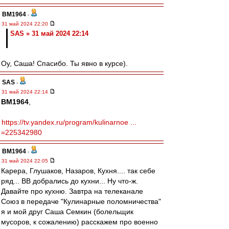
BM1964
-
31 май 2024 22:20
SAS » 31 май 2024 22:14
Оу, Саша! Спасибо. Ты явно в курсе).
SAS
-
31 май 2024 22:14
BM1964
,
https://tv.yandex.ru/program/kulinarnoe ...
=225342980
BM1964
-
31 май 2024 22:05
Карера, Глушаков, Назаров, Кухня.... так себе
ряд... ВВ добрались до кухни... Ну что-ж.
Давайте про кухню. Завтра на телеканале
Союз в передаче "Кулинарные поломничества"
я и мой друг Саша Семкин (болельщик
мусоров, к сожалению) расскажем про военно