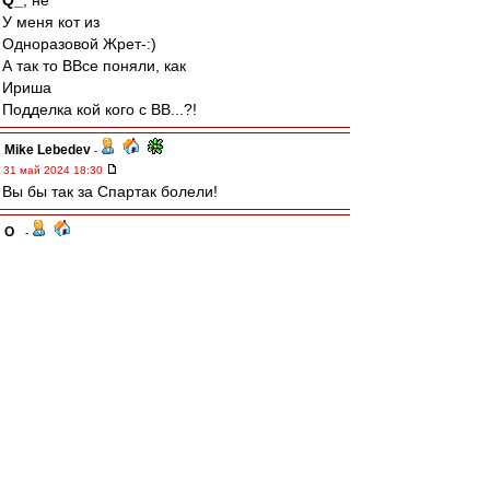
Q_
, не
У меня кот из
Одноразовой Жрет-:)
А так то ВВсе поняли, как
Ириша
Подделка кой кого с ВВ...?!
Mike Lebedev
-
31 май 2024 18:30
Вы бы так за Спартак болели!
Q_
-
31 май 2024 18:10
Крошка Тюлень
, Ирочка .. браво. Это туше! :)
Давай ещё борщечка .. "пожирней и погуще"!
(гыкая, вытерая рот ладошкой и потянувшись
за холодненьким пузырём, толкая Саню в бок ..
сдавайся, хвали больше чтобы потом посуду
не мыть)
Крошка Тюлень
-
31 май 2024 17:56
А ведь если притягивать к футболу (тож