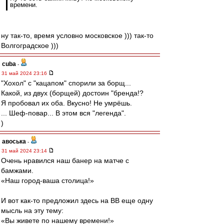
времени.
ну так-то, время условно московское ))) так-то
Волгоградское )))
cuba
-
31 май 2024 23:16
"Хохол" с "кацапом" спорили за борщ...
Какой, из двух (борщей) достоин "бренда!?
Я пробовал их оба. Вкусно! Не умрёшь.
... Шеф-повар... В этом вся "легенда".
)
авоська
-
31 май 2024 23:14
Очень нравился наш банер на матче с
бамжами.
«Наш город-ваша столица!»
И вот как-то предложил здесь на ВВ еще одну
мысль на эту тему:
«Вы живете по нашему времени!»