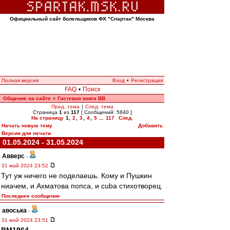
Официальный сайт болельщиков ФК "Спартак" Москва
Полная версия
Вход
•
Регистрация
FAQ
•
Поиск
Общение на сайте
Гостевая книга ВВ
»
Пред. тема
|
След. тема
Страница
1
из
117
[ Сообщений: 5840 ]
На страницу
1
,
2
,
3
,
4
,
5
...
117
След.
Начать новую тему
Добавить
Версия для печати
01.05.2024 - 31.05.2024
Авверс
-
31 май 2024 23:52
Тут уж ничего не поделаешь. Кому и Пушкин
ниачем, и Ахматова попса, и cuba стихотворец.
Последнее сообщение
авоська
-
31 май 2024 23:51