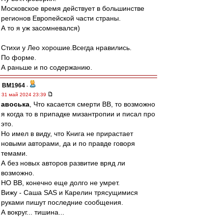
Московское время действует в большинстве
регионов Европейской части страны.
А то я уж засомневался)
Стихи у Лео хорошие.Всегда нравились.
По форме.
А раньше и по содержанию.
BM1964
-
31 май 2024 23:39
авоська
, Что касается смерти ВВ, то возможно
я когда то в припадке мизантропии и писал про
это.
Но имел в виду, что Книга не прирастает
новыми авторами, да и по правде говоря
темами.
А без новых авторов развитие вряд ли
возможно.
НО ВВ, конечно еще долго не умрет.
Вижу - Саша SAS и Карелин трясущимися
руками пишут последние сообщения.
А вокруг... тишина...