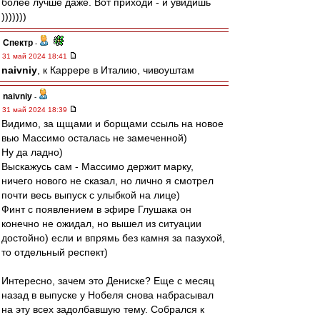
более лучше даже. Вот приходи - и увидишь
)))))))
Спектр
-
31 май 2024 18:41
naivniy
, к Каррере в Италию, чивоуштам
naivniy
-
31 май 2024 18:39
Видимо, за щщами и борщами ссыль на новое
вью Массимо осталась не замеченной)
Ну да ладно)
Выскажусь сам - Массимо держит марку,
ничего нового не сказал, но лично я смотрел
почти весь выпуск с улыбкой на лице)
Финт с появлением в эфире Глушака он
конечно не ожидал, но вышел из ситуации
достойно) если и впрямь без камня за пазухой,
то отдельный респект)
Интересно, зачем это Дениске? Еще с месяц
назад в выпуске у Нобеля снова набрасывал
на эту всех задолбавшую тему. Собрался к