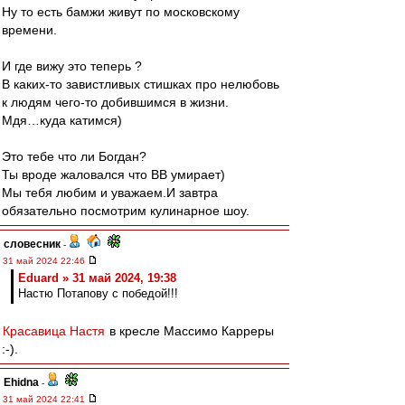
Ну то есть бамжи живут по московскому
времени.
И где вижу это теперь ?
В каких-то завистливых стишках про нелюбовь
к людям чего-то добившимся в жизни.
Мдя…куда катимся)
Это тебе что ли Богдан?
Ты вроде жаловался что ВВ умирает)
Мы тебя любим и уважаем.И завтра
обязательно посмотрим кулинарное шоу.
словесник
-
31 май 2024 22:46
Eduard » 31 май 2024, 19:38
Настю Потапову с победой!!!
Красавица Настя
в кресле Массимо Карреры
:-).
Ehidna
-
31 май 2024 22:41