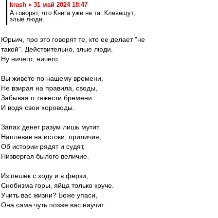
krash » 31 май 2024 18:47
А говорят, что Книга уже не та. Клевещут,
злые люди.
Юрьич, про это говорят те, кто ее делает "не
такой". Действительно, злые люди.
Ну ничего, ничего...
Вы живете по нашему времени,
Не взирая на правила, своды,
Забывая о тяжести бремени
И водя свои хороводы.
Запах денег разум лишь мутит.
Наплевав на истоки, приличия,
Об истории рядят и судят,
Низвергая былого величие.
Из пешек с ходу и в ферзи,
Снобизма горы, яйца только круче.
Учить вас жизни? Боже упаси,
Она сама чуть позже вас научит.