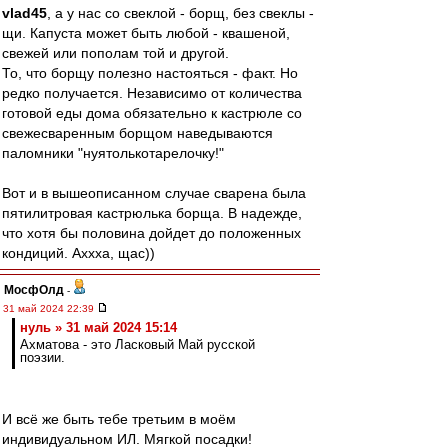
vlad45
, а у нас со свеклой - борщ, без свеклы -
щи. Капуста может быть любой - квашеной,
свежей или пополам той и другой.
То, что борщу полезно настояться - факт. Но
редко получается. Независимо от количества
готовой еды дома обязательно к кастрюле со
свежесваренным борщом наведываются
паломники "нуятолькотарелочку!"
Вот и в вышеописанном случае сварена была
пятилитровая кастрюлька борща. В надежде,
что хотя бы половина дойдет до положенных
кондиций. Аххха, щас))
МосфОлд
-
31 май 2024 22:39
нуль » 31 май 2024 15:14
Ахматова - это Ласковый Май русской
поэзии.
И всё же быть тебе третьим в моём
индивидуальном ИЛ. Мягкой посадки!