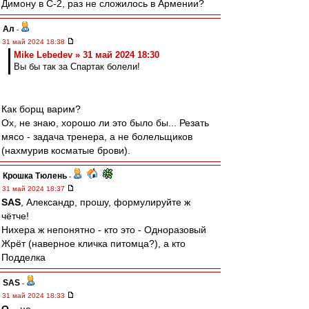
Димону в С-2, раз не сложилось в Армении?
Ал
-
31 май 2024 18:38
Mike Lebedev » 31 май 2024 18:30
Вы бы так за Спартак болели!
Как борщ варим?
Ох, не знаю, хорошо ли это было бы... Резать
мясо - задача тренера, а не болельщиков
(нахмурив косматые брови).
Крошка Тюлень
-
31 май 2024 18:37
SAS
, Александр, прошу, формулируйте ж
чётче!
Нихера ж непонятно - кто это - Одноразовый
Жрёт (наверное кличка питомца?), а кто
Подделка
SAS
-
31 май 2024 18:33