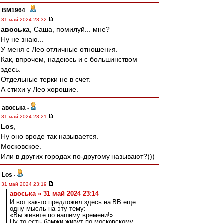
BM1964
-
31 май 2024 23:32
авоська
, Саша, помилуй... мне?
Ну не знаю...
У меня с Лео отличные отношения.
Как, впрочем, надеюсь и с большинством
здесь.
Отдельные терки не в счет.
А стихи у Лео хорошие.
авоська
-
31 май 2024 23:21
Los
,
Ну оно вроде так называется.
Московское.
Или в других городах по-другому называют?)))
Los
-
31 май 2024 23:19
авоська » 31 май 2024 23:14
И вот как-то предложил здесь на ВВ еще
одну мысль на эту тему:
«Вы живете по нашему времени!»
Ну то есть бамжи живут по московскому