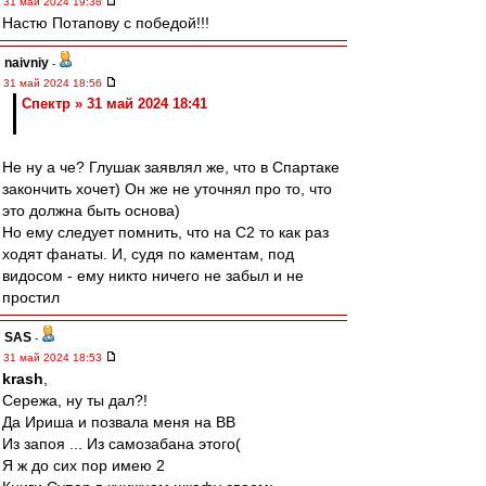
31 май 2024 19:38
Настю Потапову с победой!!!
naivniy
-
31 май 2024 18:56
Спектр » 31 май 2024 18:41
Не ну а че? Глушак заявлял же, что в Спартаке
закончить хочет) Он же не уточнял про то, что
это должна быть основа)
Но ему следует помнить, что на С2 то как раз
ходят фанаты. И, судя по каментам, под
видосом - ему никто ничего не забыл и не
простил
SAS
-
31 май 2024 18:53
krash
,
Сережа, ну ты дал?!
Да Ириша и позвала меня на ВВ
Из запоя ... Из самозабана этого(
Я ж до сих пор имею 2