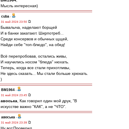
BM1964
,
Мысль интересная)
cuba
-
31 май 2024 23:50
Бывалыча, наделают борщей
И в банки закатают. Ширпотреб...
Среди консервов и обычных щщей,
Найди себе "топ-блюдо", на обед!
Всё перепробовав, остались живы,
И научились носом "блюда" нюхать.
Теперь, когда все стали прихотливы,
Не здесь сказать... Мы стали больше хрюкать.
)
BM1964
-
31 май 2024 23:45
авоська
, Как говорил один мой друк, "В
искусстве важно "КАК", а не "ЧТО".
авоська
-
31 май 2024 23:39
Ну вот.Проверил.