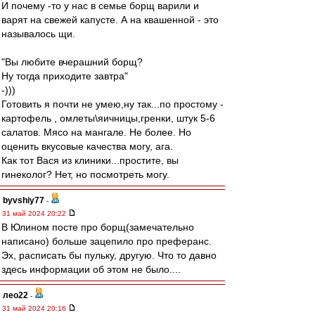
И почему -то у нас в семье борщ варили и
варят на свежей капусте. А на квашенной - это
называлось щи.
"Вы любите вчерашний борщ?
Ну тогда приходите завтра"
-)))
Готовить я почти не умею,ну так...по простому -
картофель , омлеты\яичницы,гренки, штук 5-6
салатов. Мясо на мангале. Не более. Но
оценить вкусовые качества могу, ага.
Как тот Вася из клиники...простите, вы
гинеколог? Нет, но посмотреть могу.
byvshiy77
-
31 май 2024 20:22
В Юлином посте про борщ(замечательно
написано) больше зацепило про преферанс.
Эх, расписать бы пульку, другую. Что то давно
здесь информации об этом не было....
лео22
-
31 май 2024 20:16