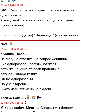
Q_
-
31 май 2024 18:42
SAS
, Саш, согласен, будем с твоим котом из
одноразовой ..
А кому вытЕрать не нравится, пусть втЕрает :)
(громко гыкая)
З.Ы. (про подделку) "Переведи!" (смачно икая)
SAS
-
31 май 2024 18:41
Крошка Тюлень
,
Не могу не ответить на вопрос женщины.
- из одноразовой посуды кот жрет.
Коты же не кушают, если правильно.
КотСас - кличка котика.
Он не одноразовый.
Но уже старенький(
А котики живут меньше людей(
Крошка Тюлень
-
31 май 2024 18:41
Mike Lebedev
, Миш, за Спартак мы болеем