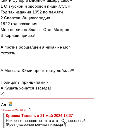
Книги Супер в книжном шкафу своем:
1 О вкусной и здоровой пищи.СССР.
Год так издания 1952 по памяти
2 Спартак. Энциклопедия.
1922 год рождения.
Мне ее лично Здасс - Стас Мамров -
В Кириши привез!
А против борща/щей я никак не мог
Устоять...
А Мессага Юлии про готовку добила!!!
Принципы принципами -
А Кушать хочется ввсегда!
-:)
Ал
-
31 май 2024 18:48
Крошка Тюлень » 31 май 2024 18:37
Нихера ж непонятно - кто это - Одноразовый
Жрёт (наверное кличка питомца?)