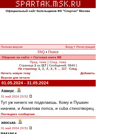
Официальный сайт болельщиков ФК "Спартак" Москва
Полная версия
Вход
•
Регистрация
FAQ
•
Поиск
Общение на сайте
Гостевая книга ВВ
»
Пред. тема
|
След. тема
Страница
1
из
117
[ Сообщений: 5840 ]
На страницу
1
,
2
,
3
,
4
,
5
...
117
След.
Начать новую тему
Добавить
Версия для печати
01.05.2024 - 31.05.2024
Авверс
-
31 май 2024 23:52
Тут уж ничего не поделаешь. Кому и Пушкин
ниачем, и Ахматова попса, и cuba стихотворец.
Последнее сообщение
авоська
-
31 май 2024 23:51