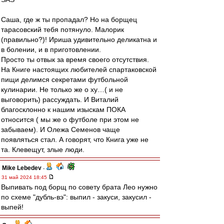
Саша, где ж ты пропадал? Но на борщец
тарасовский тебя потянуло. Малорик
(правильно?)! Ириша удивительно деликатна и
в болении, и в приготовлении.
Просто ты отвык за время своего отсутствия.
На Книге настоящих любителей спартаковской
пищи делимся секретами футбольной
кулинарии. Не только же о ху…( и не
выговорить) рассуждать. И Виталий
благосклонно к нашим изыскам ПОКА
относится ( мы же о футболе при этом не
забываем). И Олежа Семенов чаще
появляться стал. А говорят, что Книга уже не
та. Клевещут, злые люди.
Mike Lebedev
-
31 май 2024 18:45
Выпивать под борщ по совету брата Лео нужно
по схеме "дубль-вэ": выпил - закуси, закусил -
выпей!