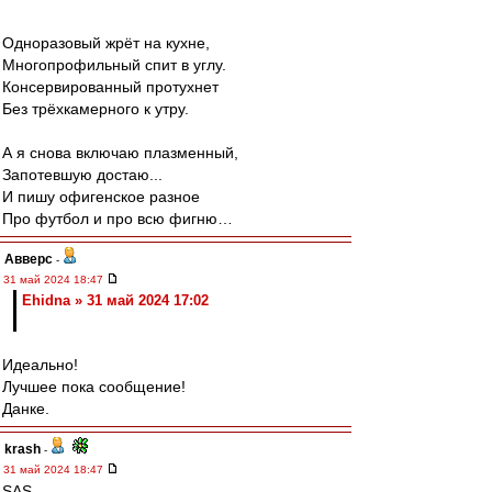
Одноразовый жрёт на кухне,
Многопрофильный спит в углу.
Консервированный протухнет
Без трёхкамерного к утру.
А я снова включаю плазменный,
Запотевшую достаю...
И пишу офигенское разное
Про футбол и про всю фигню…
Авверс
-
31 май 2024 18:47
Ehidna » 31 май 2024 17:02
Идеально!
Лучшее пока сообщение!
Данке.
krash
-
31 май 2024 18:47
SAS