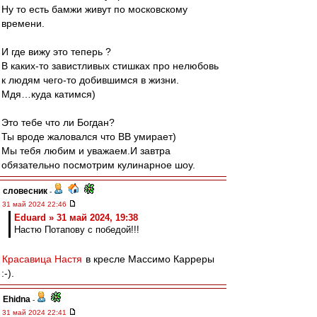
Ну то есть бамжи живут по московскому
времени.
И где вижу это теперь ?
В каких-то завистливых стишках про нелюбовь
к людям чего-то добившимся в жизни.
Мдя…куда катимся)
Это тебе что ли Богдан?
Ты вроде жаловался что ВВ умирает)
Мы тебя любим и уважаем.И завтра
обязательно посмотрим кулинарное шоу.
словесник
-
31 май 2024 22:46
Eduard » 31 май 2024, 19:38
Настю Потапову с победой!!!
Красавица Настя
в кресле Массимо Карреры
:-).
Ehidna
-
31 май 2024 22:41