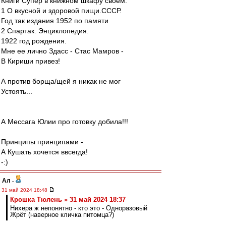
Книги Супер в книжном шкафу своем:
1 О вкусной и здоровой пищи.СССР.
Год так издания 1952 по памяти
2 Спартак. Энциклопедия.
1922 год рождения.
Мне ее лично Здасс - Стас Мамров -
В Кириши привез!
А против борща/щей я никак не мог
Устоять...
А Мессага Юлии про готовку добила!!!
Принципы принципами -
А Кушать хочется ввсегда!
-:)
Ал
-
31 май 2024 18:48
Крошка Тюлень » 31 май 2024 18:37
Нихера ж непонятно - кто это - Одноразовый
Жрёт (наверное кличка питомца?)