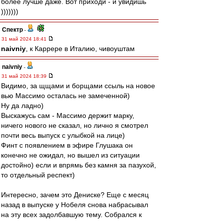
более лучше даже. Вот приходи - и увидишь
)))))))
Спектр
-
31 май 2024 18:41
naivniy
, к Каррере в Италию, чивоуштам
naivniy
-
31 май 2024 18:39
Видимо, за щщами и борщами ссыль на новое
вью Массимо осталась не замеченной)
Ну да ладно)
Выскажусь сам - Массимо держит марку,
ничего нового не сказал, но лично я смотрел
почти весь выпуск с улыбкой на лице)
Финт с появлением в эфире Глушака он
конечно не ожидал, но вышел из ситуации
достойно) если и впрямь без камня за пазухой,
то отдельный респект)
Интересно, зачем это Дениске? Еще с месяц
назад в выпуске у Нобеля снова набрасывал
на эту всех задолбавшую тему. Собрался к