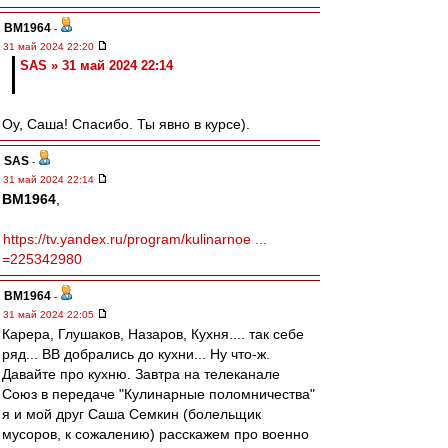
BM1964
-
31 май 2024 22:20
SAS » 31 май 2024 22:14
Оу, Саша! Спасибо. Ты явно в курсе).
SAS
-
31 май 2024 22:14
BM1964
,
https://tv.yandex.ru/program/kulinarnoe ...
=225342980
BM1964
-
31 май 2024 22:05
Карера, Глушаков, Назаров, Кухня.... так себе
ряд... ВВ добрались до кухни... Ну что-ж.
Давайте про кухню. Завтра на телеканале
Союз в передаче "Кулинарные поломничества"
я и мой друг Саша Семкин (болельщик
мусоров, к сожалению) расскажем про военно