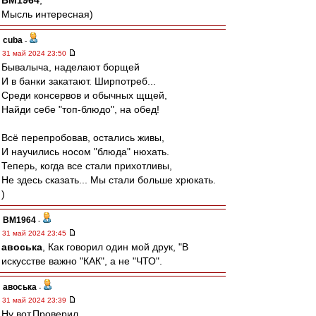
BM1964
,
Мысль интересная)
cuba
-
31 май 2024 23:50
Бывалыча, наделают борщей
И в банки закатают. Ширпотреб...
Среди консервов и обычных щщей,
Найди себе "топ-блюдо", на обед!
Всё перепробовав, остались живы,
И научились носом "блюда" нюхать.
Теперь, когда все стали прихотливы,
Не здесь сказать... Мы стали больше хрюкать.
)
BM1964
-
31 май 2024 23:45
авоська
, Как говорил один мой друк, "В
искусстве важно "КАК", а не "ЧТО".
авоська
-
31 май 2024 23:39
Ну вот.Проверил.