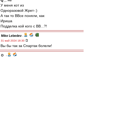
Q_
, не
У меня кот из
Одноразовой Жрет-:)
А так то ВВсе поняли, как
Ириша
Подделка кой кого с ВВ...?!
Mike Lebedev
-
31 май 2024 18:30
Вы бы так за Спартак болели!
Q_
-
31 май 2024 18:10
Крошка Тюлень
, Ирочка .. браво. Это туше! :)
Давай ещё борщечка .. "пожирней и погуще"!
(гыкая, вытерая рот ладошкой и потянувшись
за холодненьким пузырём, толкая Саню в бок ..
сдавайся, хвали больше чтобы потом посуду
не мыть)
Крошка Тюлень
-
31 май 2024 17:56
А ведь если притягивать к футболу (тож