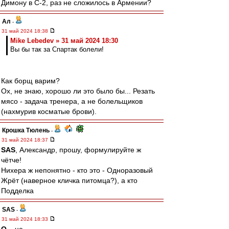
Димону в С-2, раз не сложилось в Армении?
Ал
-
31 май 2024 18:38
Mike Lebedev » 31 май 2024 18:30
Вы бы так за Спартак болели!
Как борщ варим?
Ох, не знаю, хорошо ли это было бы... Резать
мясо - задача тренера, а не болельщиков
(нахмурив косматые брови).
Крошка Тюлень
-
31 май 2024 18:37
SAS
, Александр, прошу, формулируйте ж
чётче!
Нихера ж непонятно - кто это - Одноразовый
Жрёт (наверное кличка питомца?), а кто
Подделка
SAS
-
31 май 2024 18:33