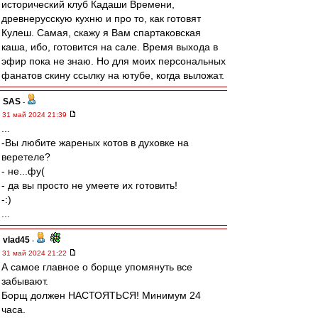
исторический клуб Кадаши Времени,
древнерусскую кухню и про то, как готовят
Кулеш. Самая, скажу я Вам спартаковская
каша, ибо, готовится на сале. Время выхода в
эфир пока не знаю. Но для моих персональных
фанатов скину ссылку на ютубе, когда выложат.
SAS
-
31 май 2024 21:39
...
-Вы любите жареных котов в духовке на
веретеле?
- не...фу(
- да вы просто не умеете их готовить!
-:)
...
vlad45
-
31 май 2024 21:22
А самое главное о борще упомянуть все
забывают.
Борщ должен НАСТОЯТЬСЯ! Минимум 24
часа.