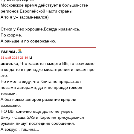
Московское время действует в большинстве
регионов Европейской части страны.
А то я уж засомневался)
Стихи у Лео хорошие.Всегда нравились.
По форме.
А раньше и по содержанию.
BM1964
-
31 май 2024 23:39
авоська
, Что касается смерти ВВ, то возможно
я когда то в припадке мизантропии и писал про
это.
Но имел в виду, что Книга не прирастает
новыми авторами, да и по правде говоря
темами.
А без новых авторов развитие вряд ли
возможно.
НО ВВ, конечно еще долго не умрет.
Вижу - Саша SAS и Карелин трясущимися
руками пишут последние сообщения.
А вокруг... тишина...