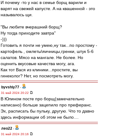
И почему -то у нас в семье борщ варили и
варят на свежей капусте. А на квашенной - это
называлось щи.
"Вы любите вчерашний борщ?
Ну тогда приходите завтра"
-)))
Готовить я почти не умею,ну так...по простому -
картофель , омлеты\яичницы,гренки, штук 5-6
салатов. Мясо на мангале. Не более. Но
оценить вкусовые качества могу, ага.
Как тот Вася из клиники...простите, вы
гинеколог? Нет, но посмотреть могу.
byvshiy77
-
31 май 2024 20:22
В Юлином посте про борщ(замечательно
написано) больше зацепило про преферанс.
Эх, расписать бы пульку, другую. Что то давно
здесь информации об этом не было....
лео22
-
31 май 2024 20:16