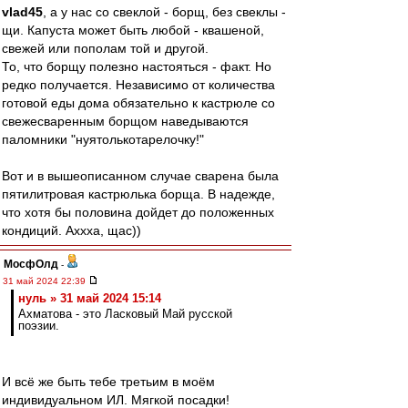
vlad45
, а у нас со свеклой - борщ, без свеклы -
щи. Капуста может быть любой - квашеной,
свежей или пополам той и другой.
То, что борщу полезно настояться - факт. Но
редко получается. Независимо от количества
готовой еды дома обязательно к кастрюле со
свежесваренным борщом наведываются
паломники "нуятолькотарелочку!"
Вот и в вышеописанном случае сварена была
пятилитровая кастрюлька борща. В надежде,
что хотя бы половина дойдет до положенных
кондиций. Аххха, щас))
МосфОлд
-
31 май 2024 22:39
нуль » 31 май 2024 15:14
Ахматова - это Ласковый Май русской
поэзии.
И всё же быть тебе третьим в моём
индивидуальном ИЛ. Мягкой посадки!