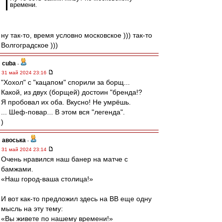
времени.
ну так-то, время условно московское ))) так-то
Волгоградское )))
cuba
-
31 май 2024 23:16
"Хохол" с "кацапом" спорили за борщ...
Какой, из двух (борщей) достоин "бренда!?
Я пробовал их оба. Вкусно! Не умрёшь.
... Шеф-повар... В этом вся "легенда".
)
авоська
-
31 май 2024 23:14
Очень нравился наш банер на матче с
бамжами.
«Наш город-ваша столица!»
И вот как-то предложил здесь на ВВ еще одну
мысль на эту тему:
«Вы живете по нашему времени!»