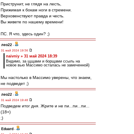
Приструнит, не глядя на лесть,
Прижимая к бокам ноги в стремени.
Верховенствуют правда и честь.
Вы живете по нашему времени!
ПС. Я что, здесь один? ;)
лео22
-
31 май 2024 19:56
naivniy » 31 май 2024 18:39
Видимо, за щщами и борщами ссыль на
новое вью Массимо осталась не замеченной)
Мы настолько в Массимо уверены, что знаем,
не подведет ;)
лео22
-
31 май 2024 19:48
Подведем итог дня. Жрите и не пи...пи...пи...
(18+)
;)
Eduard
-