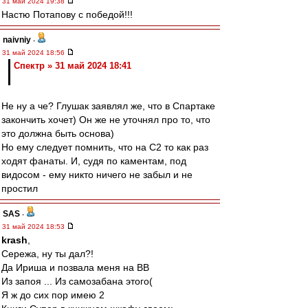
31 май 2024 19:38
Настю Потапову с победой!!!
naivniy
-
31 май 2024 18:56
Спектр » 31 май 2024 18:41
Не ну а че? Глушак заявлял же, что в Спартаке
закончить хочет) Он же не уточнял про то, что
это должна быть основа)
Но ему следует помнить, что на С2 то как раз
ходят фанаты. И, судя по каментам, под
видосом - ему никто ничего не забыл и не
простил
SAS
-
31 май 2024 18:53
krash
,
Сережа, ну ты дал?!
Да Ириша и позвала меня на ВВ
Из запоя ... Из самозабана этого(
Я ж до сих пор имею 2