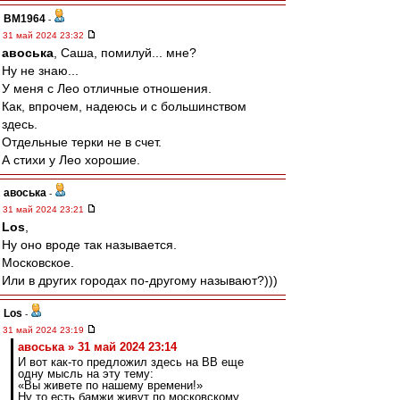
BM1964
-
31 май 2024 23:32
авоська
, Саша, помилуй... мне?
Ну не знаю...
У меня с Лео отличные отношения.
Как, впрочем, надеюсь и с большинством
здесь.
Отдельные терки не в счет.
А стихи у Лео хорошие.
авоська
-
31 май 2024 23:21
Los
,
Ну оно вроде так называется.
Московское.
Или в других городах по-другому называют?)))
Los
-
31 май 2024 23:19
авоська » 31 май 2024 23:14
И вот как-то предложил здесь на ВВ еще
одну мысль на эту тему:
«Вы живете по нашему времени!»
Ну то есть бамжи живут по московскому