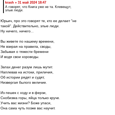
krash » 31 май 2024 18:47
А говорят, что Книга уже не та. Клевещут,
злые люди.
Юрьич, про это говорят те, кто ее делает "не
такой". Действительно, злые люди.
Ну ничего, ничего...
Вы живете по нашему времени,
Не взирая на правила, своды,
Забывая о тяжести бремени
И водя свои хороводы.
Запах денег разум лишь мутит.
Наплевав на истоки, приличия,
Об истории рядят и судят,
Низвергая былого величие.
Из пешек с ходу и в ферзи,
Снобизма горы, яйца только круче.
Учить вас жизни? Боже упаси,
Она сама чуть позже вас научит.