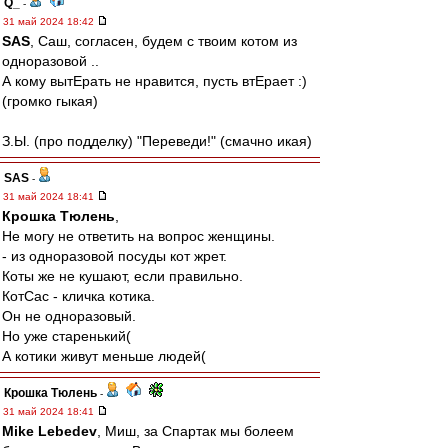
Q_
-
31 май 2024 18:42
SAS
, Саш, согласен, будем с твоим котом из
одноразовой ..
А кому вытЕрать не нравится, пусть втЕрает :)
(громко гыкая)
З.Ы. (про подделку) "Переведи!" (смачно икая)
SAS
-
31 май 2024 18:41
Крошка Тюлень
,
Не могу не ответить на вопрос женщины.
- из одноразовой посуды кот жрет.
Коты же не кушают, если правильно.
КотСас - кличка котика.
Он не одноразовый.
Но уже старенький(
А котики живут меньше людей(
Крошка Тюлень
-
31 май 2024 18:41
Mike Lebedev
, Миш, за Спартак мы болеем