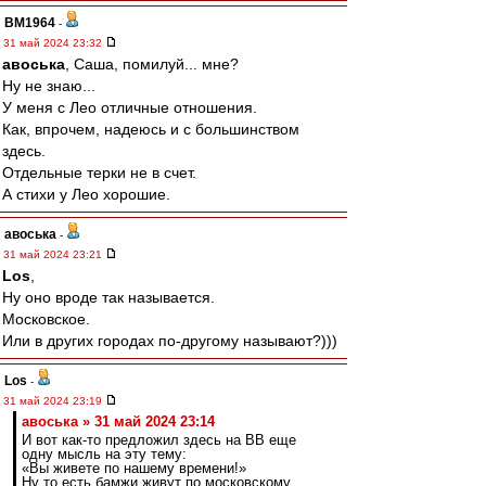
BM1964
-
31 май 2024 23:32
авоська
, Саша, помилуй... мне?
Ну не знаю...
У меня с Лео отличные отношения.
Как, впрочем, надеюсь и с большинством
здесь.
Отдельные терки не в счет.
А стихи у Лео хорошие.
авоська
-
31 май 2024 23:21
Los
,
Ну оно вроде так называется.
Московское.
Или в других городах по-другому называют?)))
Los
-
31 май 2024 23:19
авоська » 31 май 2024 23:14
И вот как-то предложил здесь на ВВ еще
одну мысль на эту тему:
«Вы живете по нашему времени!»
Ну то есть бамжи живут по московскому