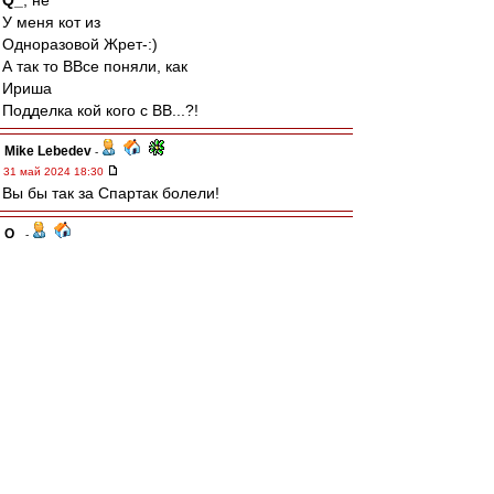
Q_
, не
У меня кот из
Одноразовой Жрет-:)
А так то ВВсе поняли, как
Ириша
Подделка кой кого с ВВ...?!
Mike Lebedev
-
31 май 2024 18:30
Вы бы так за Спартак болели!
Q_
-
31 май 2024 18:10
Крошка Тюлень
, Ирочка .. браво. Это туше! :)
Давай ещё борщечка .. "пожирней и погуще"!
(гыкая, вытерая рот ладошкой и потянувшись
за холодненьким пузырём, толкая Саню в бок ..
сдавайся, хвали больше чтобы потом посуду
не мыть)
Крошка Тюлень
-
31 май 2024 17:56
А ведь если притягивать к футболу (тож