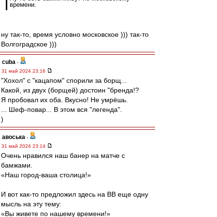
времени.
ну так-то, время условно московское ))) так-то
Волгоградское )))
cuba
-
31 май 2024 23:16
"Хохол" с "кацапом" спорили за борщ...
Какой, из двух (борщей) достоин "бренда!?
Я пробовал их оба. Вкусно! Не умрёшь.
... Шеф-повар... В этом вся "легенда".
)
авоська
-
31 май 2024 23:14
Очень нравился наш банер на матче с
бамжами.
«Наш город-ваша столица!»
И вот как-то предложил здесь на ВВ еще одну
мысль на эту тему:
«Вы живете по нашему времени!»