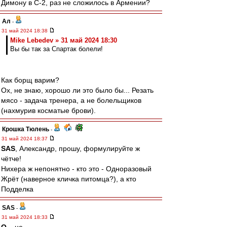
Димону в С-2, раз не сложилось в Армении?
Ал
-
31 май 2024 18:38
Mike Lebedev » 31 май 2024 18:30
Вы бы так за Спартак болели!
Как борщ варим?
Ох, не знаю, хорошо ли это было бы... Резать
мясо - задача тренера, а не болельщиков
(нахмурив косматые брови).
Крошка Тюлень
-
31 май 2024 18:37
SAS
, Александр, прошу, формулируйте ж
чётче!
Нихера ж непонятно - кто это - Одноразовый
Жрёт (наверное кличка питомца?), а кто
Подделка
SAS
-
31 май 2024 18:33