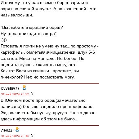
И почему -то у нас в семье борщ варили и
варят на свежей капусте. А на квашенной - это
называлось щи.
"Вы любите вчерашний борщ?
Ну тогда приходите завтра"
-)))
Готовить я почти не умею,ну так...по простому -
картофель , омлеты\яичницы,гренки, штук 5-6
салатов. Мясо на мангале. Не более. Но
оценить вкусовые качества могу, ага.
Как тот Вася из клиники...простите, вы
гинеколог? Нет, но посмотреть могу.
byvshiy77
-
31 май 2024 20:22
В Юлином посте про борщ(замечательно
написано) больше зацепило про преферанс.
Эх, расписать бы пульку, другую. Что то давно
здесь информации об этом не было....
лео22
-
31 май 2024 20:16