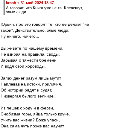
krash » 31 май 2024 18:47
А говорят, что Книга уже не та. Клевещут,
злые люди.
Юрьич, про это говорят те, кто ее делает "не
такой". Действительно, злые люди.
Ну ничего, ничего...
Вы живете по нашему времени,
Не взирая на правила, своды,
Забывая о тяжести бремени
И водя свои хороводы.
Запах денег разум лишь мутит.
Наплевав на истоки, приличия,
Об истории рядят и судят,
Низвергая былого величие.
Из пешек с ходу и в ферзи,
Снобизма горы, яйца только круче.
Учить вас жизни? Боже упаси,
Она сама чуть позже вас научит.