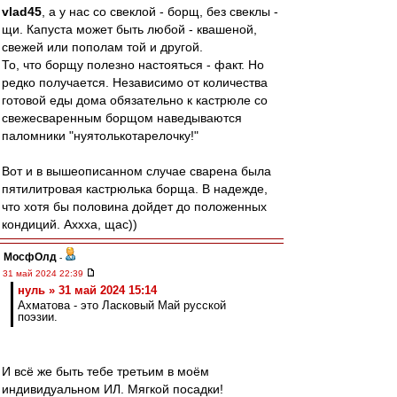
vlad45
, а у нас со свеклой - борщ, без свеклы -
щи. Капуста может быть любой - квашеной,
свежей или пополам той и другой.
То, что борщу полезно настояться - факт. Но
редко получается. Независимо от количества
готовой еды дома обязательно к кастрюле со
свежесваренным борщом наведываются
паломники "нуятолькотарелочку!"
Вот и в вышеописанном случае сварена была
пятилитровая кастрюлька борща. В надежде,
что хотя бы половина дойдет до положенных
кондиций. Аххха, щас))
МосфОлд
-
31 май 2024 22:39
нуль » 31 май 2024 15:14
Ахматова - это Ласковый Май русской
поэзии.
И всё же быть тебе третьим в моём
индивидуальном ИЛ. Мягкой посадки!