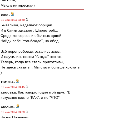
BM1964
,
Мысль интересная)
cuba
-
31 май 2024 23:50
Бывалыча, наделают борщей
И в банки закатают. Ширпотреб...
Среди консервов и обычных щщей,
Найди себе "топ-блюдо", на обед!
Всё перепробовав, остались живы,
И научились носом "блюда" нюхать.
Теперь, когда все стали прихотливы,
Не здесь сказать... Мы стали больше хрюкать.
)
BM1964
-
31 май 2024 23:45
авоська
, Как говорил один мой друк, "В
искусстве важно "КАК", а не "ЧТО".
авоська
-
31 май 2024 23:39
Ну вот.Проверил.