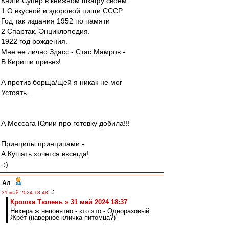
Книги Супер в книжном шкафу своем:
1 О вкусной и здоровой пищи.СССР.
Год так издания 1952 по памяти
2 Спартак. Энциклопедия.
1922 год рождения.
Мне ее лично Здасс - Стас Мамров -
В Кириши привез!
А против борща/щей я никак не мог
Устоять...
А Мессага Юлии про готовку добила!!!
Принципы принципами -
А Кушать хочется ввсегда!
-:)
Ал
-
31 май 2024 18:48
Крошка Тюлень » 31 май 2024 18:37
Нихера ж непонятно - кто это - Одноразовый
Жрёт (наверное кличка питомца?)