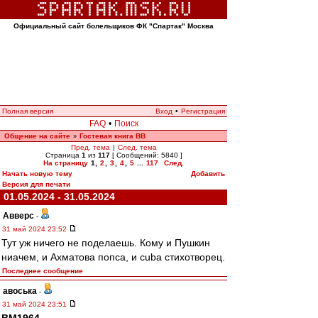
Официальный сайт болельщиков ФК "Спартак" Москва
Полная версия
Вход
•
Регистрация
FAQ
•
Поиск
Общение на сайте
Гостевая книга ВВ
»
Пред. тема
|
След. тема
Страница
1
из
117
[ Сообщений: 5840 ]
На страницу
1
,
2
,
3
,
4
,
5
...
117
След.
Начать новую тему
Добавить
Версия для печати
01.05.2024 - 31.05.2024
Авверс
-
31 май 2024 23:52
Тут уж ничего не поделаешь. Кому и Пушкин
ниачем, и Ахматова попса, и cuba стихотворец.
Последнее сообщение
авоська
-
31 май 2024 23:51