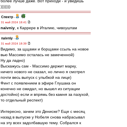
более лучше даже. Вот приходи - и увидишь
)))))))
Спектр
-
31 май 2024 18:41
naivniy
, к Каррере в Италию, чивоуштам
naivniy
-
31 май 2024 18:39
Видимо, за щщами и борщами ссыль на новое
вью Массимо осталась не замеченной)
Ну да ладно)
Выскажусь сам - Массимо держит марку,
ничего нового не сказал, но лично я смотрел
почти весь выпуск с улыбкой на лице)
Финт с появлением в эфире Глушака он
конечно не ожидал, но вышел из ситуации
достойно) если и впрямь без камня за пазухой,
то отдельный респект)
Интересно, зачем это Дениске? Еще с месяц
назад в выпуске у Нобеля снова набрасывал
на эту всех задолбавшую тему. Собрался к