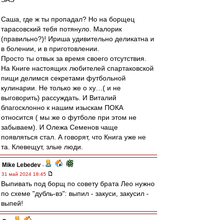
Саша, где ж ты пропадал? Но на борщец
тарасовский тебя потянуло. Малорик
(правильно?)! Ириша удивительно деликатна и
в болении, и в приготовлении.
Просто ты отвык за время своего отсутствия.
На Книге настоящих любителей спартаковской
пищи делимся секретами футбольной
кулинарии. Не только же о ху…( и не
выговорить) рассуждать. И Виталий
благосклонно к нашим изыскам ПОКА
относится ( мы же о футболе при этом не
забываем). И Олежа Семенов чаще
появляться стал. А говорят, что Книга уже не
та. Клевещут, злые люди.
Mike Lebedev
-
31 май 2024 18:45
Выпивать под борщ по совету брата Лео нужно
по схеме "дубль-вэ": выпил - закуси, закусил -
выпей!