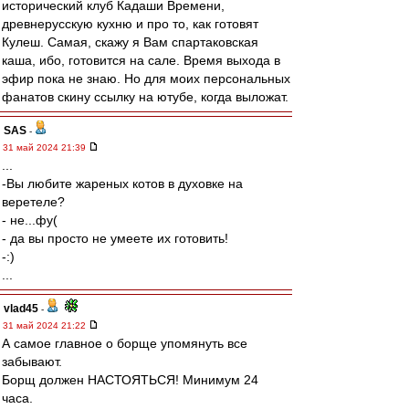
исторический клуб Кадаши Времени,
древнерусскую кухню и про то, как готовят
Кулеш. Самая, скажу я Вам спартаковская
каша, ибо, готовится на сале. Время выхода в
эфир пока не знаю. Но для моих персональных
фанатов скину ссылку на ютубе, когда выложат.
SAS
-
31 май 2024 21:39
...
-Вы любите жареных котов в духовке на
веретеле?
- не...фу(
- да вы просто не умеете их готовить!
-:)
...
vlad45
-
31 май 2024 21:22
А самое главное о борще упомянуть все
забывают.
Борщ должен НАСТОЯТЬСЯ! Минимум 24
часа.