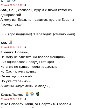
Q_
-
31 май 2024 18:42
SAS
, Саш, согласен, будем с твоим котом из
одноразовой ..
А кому вытЕрать не нравится, пусть втЕрает :)
(громко гыкая)
З.Ы. (про подделку) "Переведи!" (смачно икая)
SAS
-
31 май 2024 18:41
Крошка Тюлень
,
Не могу не ответить на вопрос женщины.
- из одноразовой посуды кот жрет.
Коты же не кушают, если правильно.
КотСас - кличка котика.
Он не одноразовый.
Но уже старенький(
А котики живут меньше людей(
Крошка Тюлень
-
31 май 2024 18:41
Mike Lebedev
, Миш, за Спартак мы болеем