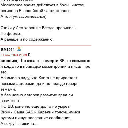
Московское время действует в большинстве
регионов Европейской части страны.
А то я уж засомневался)
Стихи у Лео хорошие.Всегда нравились.
По форме.
А раньше и по содержанию.
BM1964
-
31 май 2024 23:39
авоська
, Что касается смерти ВВ, то возможно
я когда то в припадке мизантропии и писал про
это.
Но имел в виду, что Книга не прирастает
новыми авторами, да и по правде говоря
темами.
А без новых авторов развитие вряд ли
возможно.
НО ВВ, конечно еще долго не умрет.
Вижу - Саша SAS и Карелин трясущимися
руками пишут последние сообщения.
А вокруг... тишина...