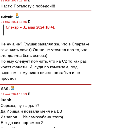
31 май 2024 19:38
Настю Потапову с победой!!!
naivniy
-
31 май 2024 18:56
Спектр » 31 май 2024 18:41
Не ну а че? Глушак заявлял же, что в Спартаке
закончить хочет) Он же не уточнял про то, что
это должна быть основа)
Но ему следует помнить, что на С2 то как раз
ходят фанаты. И, судя по каментам, под
видосом - ему никто ничего не забыл и не
простил
SAS
-
31 май 2024 18:53
krash
,
Сережа, ну ты дал?!
Да Ириша и позвала меня на ВВ
Из запоя ... Из самозабана этого(
Я ж до сих пор имею 2