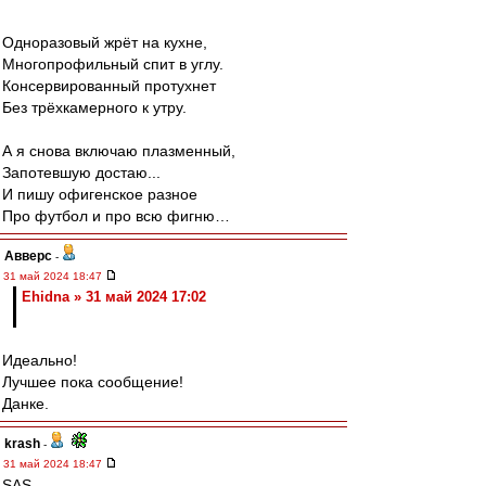
Одноразовый жрёт на кухне,
Многопрофильный спит в углу.
Консервированный протухнет
Без трёхкамерного к утру.
А я снова включаю плазменный,
Запотевшую достаю...
И пишу офигенское разное
Про футбол и про всю фигню…
Авверс
-
31 май 2024 18:47
Ehidna » 31 май 2024 17:02
Идеально!
Лучшее пока сообщение!
Данке.
krash
-
31 май 2024 18:47
SAS