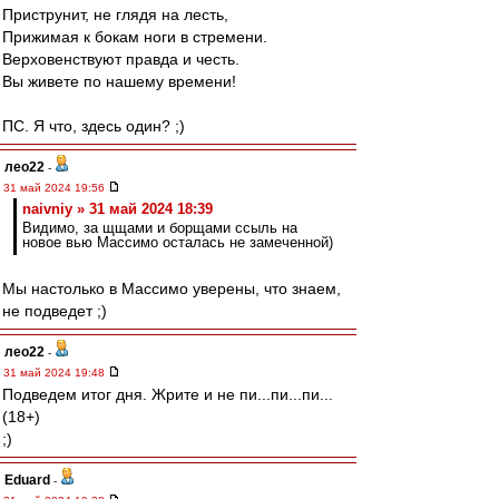
Приструнит, не глядя на лесть,
Прижимая к бокам ноги в стремени.
Верховенствуют правда и честь.
Вы живете по нашему времени!
ПС. Я что, здесь один? ;)
лео22
-
31 май 2024 19:56
naivniy » 31 май 2024 18:39
Видимо, за щщами и борщами ссыль на
новое вью Массимо осталась не замеченной)
Мы настолько в Массимо уверены, что знаем,
не подведет ;)
лео22
-
31 май 2024 19:48
Подведем итог дня. Жрите и не пи...пи...пи...
(18+)
;)
Eduard
-