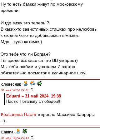
Ну то есть бамжи живут по московскому
времени.
И где вижу это теперь ?
В каких-то завистливых стишках про нелюбовь
к людям чего-то добившимся в жизни.
Мдя…куда катимся)
Это тебе что ли Богдан?
Ты вроде жаловался что ВВ умирает)
Мы тебя любим и уважаем.И завтра
обязательно посмотрим кулинарное шоу.
словесник
-
31 май 2024 22:46
Eduard » 31 май 2024, 19:38
Настю Потапову с победой!!!
Красавица Настя
в кресле Массимо Карреры
:-).
Ehidna
-
31 май 2024 22:41