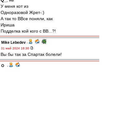
Q_
, не
У меня кот из
Одноразовой Жрет-:)
А так то ВВсе поняли, как
Ириша
Подделка кой кого с ВВ...?!
Mike Lebedev
-
31 май 2024 18:30
Вы бы так за Спартак болели!
Q_
-
31 май 2024 18:10
Крошка Тюлень
, Ирочка .. браво. Это туше! :)
Давай ещё борщечка .. "пожирней и погуще"!
(гыкая, вытерая рот ладошкой и потянувшись
за холодненьким пузырём, толкая Саню в бок ..
сдавайся, хвали больше чтобы потом посуду
не мыть)
Крошка Тюлень
-
31 май 2024 17:56
А ведь если притягивать к футболу (тож