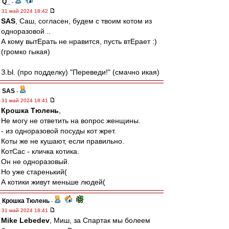
Q_
-
31 май 2024 18:42
SAS
, Саш, согласен, будем с твоим котом из
одноразовой ..
А кому вытЕрать не нравится, пусть втЕрает :)
(громко гыкая)
З.Ы. (про подделку) "Переведи!" (смачно икая)
SAS
-
31 май 2024 18:41
Крошка Тюлень
,
Не могу не ответить на вопрос женщины.
- из одноразовой посуды кот жрет.
Коты же не кушают, если правильно.
КотСас - кличка котика.
Он не одноразовый.
Но уже старенький(
А котики живут меньше людей(
Крошка Тюлень
-
31 май 2024 18:41
Mike Lebedev
, Миш, за Спартак мы болеем