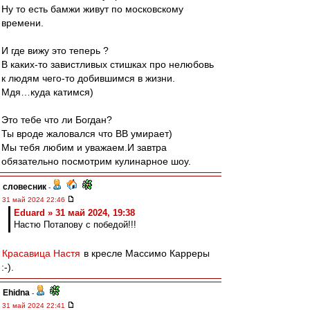
Ну то есть бамжи живут по московскому
времени.
И где вижу это теперь ?
В каких-то завистливых стишках про нелюбовь
к людям чего-то добившимся в жизни.
Мдя…куда катимся)
Это тебе что ли Богдан?
Ты вроде жаловался что ВВ умирает)
Мы тебя любим и уважаем.И завтра
обязательно посмотрим кулинарное шоу.
словесник
-
31 май 2024 22:46
Eduard » 31 май 2024, 19:38
Настю Потапову с победой!!!
Красавица Настя
в кресле Массимо Карреры
:-).
Ehidna
-
31 май 2024 22:41