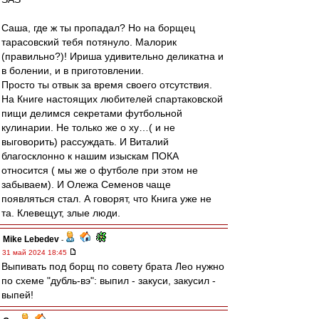
Саша, где ж ты пропадал? Но на борщец
тарасовский тебя потянуло. Малорик
(правильно?)! Ириша удивительно деликатна и
в болении, и в приготовлении.
Просто ты отвык за время своего отсутствия.
На Книге настоящих любителей спартаковской
пищи делимся секретами футбольной
кулинарии. Не только же о ху…( и не
выговорить) рассуждать. И Виталий
благосклонно к нашим изыскам ПОКА
относится ( мы же о футболе при этом не
забываем). И Олежа Семенов чаще
появляться стал. А говорят, что Книга уже не
та. Клевещут, злые люди.
Mike Lebedev
-
31 май 2024 18:45
Выпивать под борщ по совету брата Лео нужно
по схеме "дубль-вэ": выпил - закуси, закусил -
выпей!