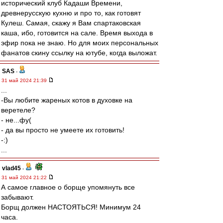
исторический клуб Кадаши Времени,
древнерусскую кухню и про то, как готовят
Кулеш. Самая, скажу я Вам спартаковская
каша, ибо, готовится на сале. Время выхода в
эфир пока не знаю. Но для моих персональных
фанатов скину ссылку на ютубе, когда выложат.
SAS
-
31 май 2024 21:39
...
-Вы любите жареных котов в духовке на
веретеле?
- не...фу(
- да вы просто не умеете их готовить!
-:)
...
vlad45
-
31 май 2024 21:22
А самое главное о борще упомянуть все
забывают.
Борщ должен НАСТОЯТЬСЯ! Минимум 24
часа.