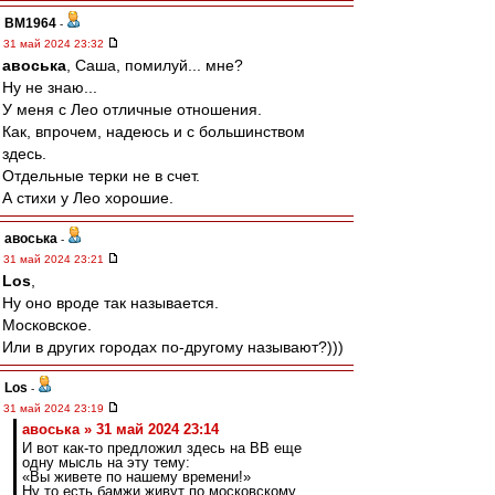
BM1964
-
31 май 2024 23:32
авоська
, Саша, помилуй... мне?
Ну не знаю...
У меня с Лео отличные отношения.
Как, впрочем, надеюсь и с большинством
здесь.
Отдельные терки не в счет.
А стихи у Лео хорошие.
авоська
-
31 май 2024 23:21
Los
,
Ну оно вроде так называется.
Московское.
Или в других городах по-другому называют?)))
Los
-
31 май 2024 23:19
авоська » 31 май 2024 23:14
И вот как-то предложил здесь на ВВ еще
одну мысль на эту тему:
«Вы живете по нашему времени!»
Ну то есть бамжи живут по московскому