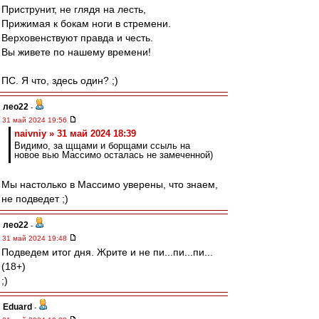
Приструнит, не глядя на лесть,
Прижимая к бокам ноги в стремени.
Верховенствуют правда и честь.
Вы живете по нашему времени!
ПС. Я что, здесь один? ;)
лео22
-
31 май 2024 19:56
naivniy » 31 май 2024 18:39
Видимо, за щщами и борщами ссыль на
новое вью Массимо осталась не замеченной)
Мы настолько в Массимо уверены, что знаем,
не подведет ;)
лео22
-
31 май 2024 19:48
Подведем итог дня. Жрите и не пи...пи...пи...
(18+)
;)
Eduard
-