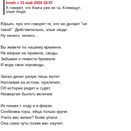
krash » 31 май 2024 18:47
А говорят, что Книга уже не та. Клевещут,
злые люди.
Юрьич, про это говорят те, кто ее делает "не
такой". Действительно, злые люди.
Ну ничего, ничего...
Вы живете по нашему времени,
Не взирая на правила, своды,
Забывая о тяжести бремени
И водя свои хороводы.
Запах денег разум лишь мутит.
Наплевав на истоки, приличия,
Об истории рядят и судят,
Низвергая былого величие.
Из пешек с ходу и в ферзи,
Снобизма горы, яйца только круче.
Учить вас жизни? Боже упаси,
Она сама чуть позже вас научит.