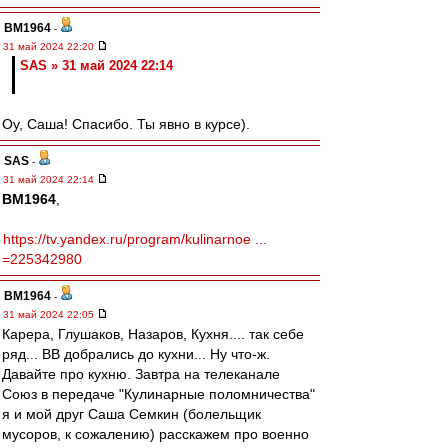
BM1964
-
31 май 2024 22:20
SAS » 31 май 2024 22:14
Оу, Саша! Спасибо. Ты явно в курсе).
SAS
-
31 май 2024 22:14
BM1964
,
https://tv.yandex.ru/program/kulinarnoe ...
=225342980
BM1964
-
31 май 2024 22:05
Карера, Глушаков, Назаров, Кухня.... так себе
ряд... ВВ добрались до кухни... Ну что-ж.
Давайте про кухню. Завтра на телеканале
Союз в передаче "Кулинарные поломничества"
я и мой друг Саша Семкин (болельщик
мусоров, к сожалению) расскажем про военно