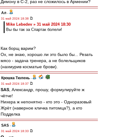
Димону в С-2, раз не сложилось в Армении?
Ал
-
31 май 2024 18:38
Mike Lebedev » 31 май 2024 18:30
Вы бы так за Спартак болели!
Как борщ варим?
Ох, не знаю, хорошо ли это было бы... Резать
мясо - задача тренера, а не болельщиков
(нахмурив косматые брови).
Крошка Тюлень
-
31 май 2024 18:37
SAS
, Александр, прошу, формулируйте ж
чётче!
Нихера ж непонятно - кто это - Одноразовый
Жрёт (наверное кличка питомца?), а кто
Подделка
SAS
-
31 май 2024 18:33