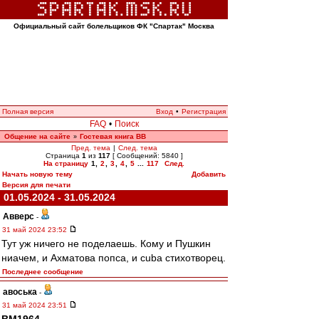
Официальный сайт болельщиков ФК "Спартак" Москва
Полная версия
Вход
•
Регистрация
FAQ
•
Поиск
Общение на сайте
Гостевая книга ВВ
»
Пред. тема
|
След. тема
Страница
1
из
117
[ Сообщений: 5840 ]
На страницу
1
,
2
,
3
,
4
,
5
...
117
След.
Начать новую тему
Добавить
Версия для печати
01.05.2024 - 31.05.2024
Авверс
-
31 май 2024 23:52
Тут уж ничего не поделаешь. Кому и Пушкин
ниачем, и Ахматова попса, и cuba стихотворец.
Последнее сообщение
авоська
-
31 май 2024 23:51