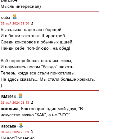
BM1964
,
Мысль интересная)
cuba
-
31 май 2024 23:50
Бывалыча, наделают борщей
И в банки закатают. Ширпотреб...
Среди консервов и обычных щщей,
Найди себе "топ-блюдо", на обед!
Всё перепробовав, остались живы,
И научились носом "блюда" нюхать.
Теперь, когда все стали прихотливы,
Не здесь сказать... Мы стали больше хрюкать.
)
BM1964
-
31 май 2024 23:45
авоська
, Как говорил один мой друк, "В
искусстве важно "КАК", а не "ЧТО".
авоська
-
31 май 2024 23:39
Ну вот.Проверил.