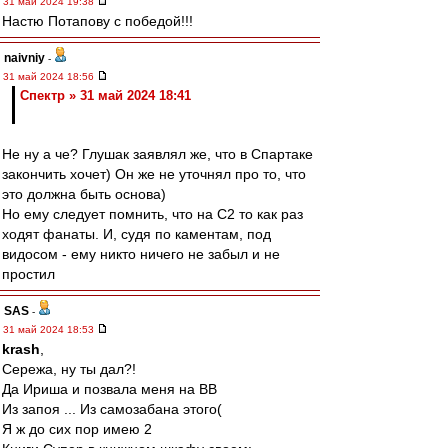
31 май 2024 19:38
Настю Потапову с победой!!!
naivniy
-
31 май 2024 18:56
Спектр » 31 май 2024 18:41
Не ну а че? Глушак заявлял же, что в Спартаке
закончить хочет) Он же не уточнял про то, что
это должна быть основа)
Но ему следует помнить, что на С2 то как раз
ходят фанаты. И, судя по каментам, под
видосом - ему никто ничего не забыл и не
простил
SAS
-
31 май 2024 18:53
krash
,
Сережа, ну ты дал?!
Да Ириша и позвала меня на ВВ
Из запоя ... Из самозабана этого(
Я ж до сих пор имею 2