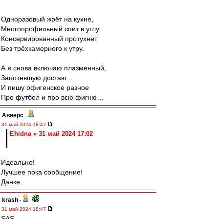
Одноразовый жрёт на кухне,
Многопрофильный спит в углу.
Консервированный протухнет
Без трёхкамерного к утру.
А я снова включаю плазменный,
Запотевшую достаю...
И пишу офигенское разное
Про футбол и про всю фигню…
Авверс
-
31 май 2024 18:47
Ehidna » 31 май 2024 17:02
Идеально!
Лучшее пока сообщение!
Данке.
krash
-
31 май 2024 18:47
SAS