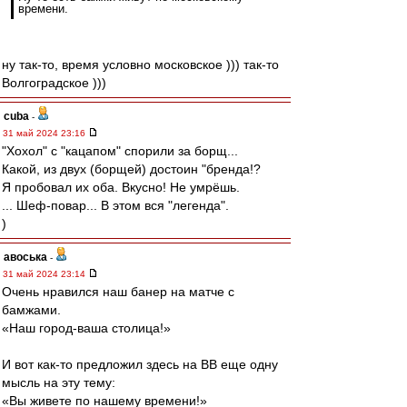
времени.
ну так-то, время условно московское ))) так-то
Волгоградское )))
cuba
-
31 май 2024 23:16
"Хохол" с "кацапом" спорили за борщ...
Какой, из двух (борщей) достоин "бренда!?
Я пробовал их оба. Вкусно! Не умрёшь.
... Шеф-повар... В этом вся "легенда".
)
авоська
-
31 май 2024 23:14
Очень нравился наш банер на матче с
бамжами.
«Наш город-ваша столица!»
И вот как-то предложил здесь на ВВ еще одну
мысль на эту тему:
«Вы живете по нашему времени!»