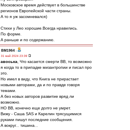
Московское время действует в большинстве
регионов Европейской части страны.
А то я уж засомневался)
Стихи у Лео хорошие.Всегда нравились.
По форме.
А раньше и по содержанию.
BM1964
-
31 май 2024 23:39
авоська
, Что касается смерти ВВ, то возможно
я когда то в припадке мизантропии и писал про
это.
Но имел в виду, что Книга не прирастает
новыми авторами, да и по правде говоря
темами.
А без новых авторов развитие вряд ли
возможно.
НО ВВ, конечно еще долго не умрет.
Вижу - Саша SAS и Карелин трясущимися
руками пишут последние сообщения.
А вокруг... тишина...