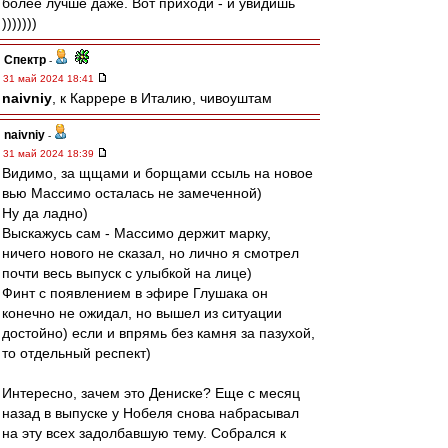
более лучше даже. Вот приходи - и увидишь
)))))))
Спектр
-
31 май 2024 18:41
naivniy
, к Каррере в Италию, чивоуштам
naivniy
-
31 май 2024 18:39
Видимо, за щщами и борщами ссыль на новое
вью Массимо осталась не замеченной)
Ну да ладно)
Выскажусь сам - Массимо держит марку,
ничего нового не сказал, но лично я смотрел
почти весь выпуск с улыбкой на лице)
Финт с появлением в эфире Глушака он
конечно не ожидал, но вышел из ситуации
достойно) если и впрямь без камня за пазухой,
то отдельный респект)
Интересно, зачем это Дениске? Еще с месяц
назад в выпуске у Нобеля снова набрасывал
на эту всех задолбавшую тему. Собрался к