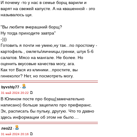
И почему -то у нас в семье борщ варили и
варят на свежей капусте. А на квашенной - это
называлось щи.
"Вы любите вчерашний борщ?
Ну тогда приходите завтра"
-)))
Готовить я почти не умею,ну так...по простому -
картофель , омлеты\яичницы,гренки, штук 5-6
салатов. Мясо на мангале. Не более. Но
оценить вкусовые качества могу, ага.
Как тот Вася из клиники...простите, вы
гинеколог? Нет, но посмотреть могу.
byvshiy77
-
31 май 2024 20:22
В Юлином посте про борщ(замечательно
написано) больше зацепило про преферанс.
Эх, расписать бы пульку, другую. Что то давно
здесь информации об этом не было....
лео22
-
31 май 2024 20:16