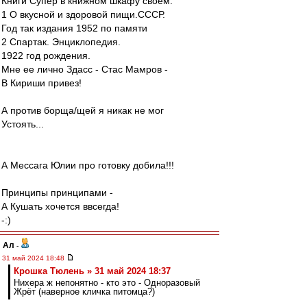
Книги Супер в книжном шкафу своем:
1 О вкусной и здоровой пищи.СССР.
Год так издания 1952 по памяти
2 Спартак. Энциклопедия.
1922 год рождения.
Мне ее лично Здасс - Стас Мамров -
В Кириши привез!
А против борща/щей я никак не мог
Устоять...
А Мессага Юлии про готовку добила!!!
Принципы принципами -
А Кушать хочется ввсегда!
-:)
Ал
-
31 май 2024 18:48
Крошка Тюлень » 31 май 2024 18:37
Нихера ж непонятно - кто это - Одноразовый
Жрёт (наверное кличка питомца?)