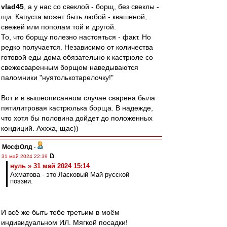
vlad45
, а у нас со свеклой - борщ, без свеклы -
щи. Капуста может быть любой - квашеной,
свежей или пополам той и другой.
То, что борщу полезно настояться - факт. Но
редко получается. Независимо от количества
готовой еды дома обязательно к кастрюле со
свежесваренным борщом наведываются
паломники "нуятолькотарелочку!"
Вот и в вышеописанном случае сварена была
пятилитровая кастрюлька борща. В надежде,
что хотя бы половина дойдет до положенных
кондиций. Аххха, щас))
МосфОлд
-
31 май 2024 22:39
нуль » 31 май 2024 15:14
Ахматова - это Ласковый Май русской
поэзии.
И всё же быть тебе третьим в моём
индивидуальном ИЛ. Мягкой посадки!