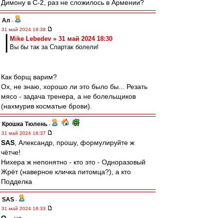
Димону в С-2, раз не сложилось в Армении?
Ал
-
31 май 2024 18:38
Mike Lebedev » 31 май 2024 18:30
Вы бы так за Спартак болели!
Как борщ варим?
Ох, не знаю, хорошо ли это было бы... Резать
мясо - задача тренера, а не болельщиков
(нахмурив косматые брови).
Крошка Тюлень
-
31 май 2024 18:37
SAS
, Александр, прошу, формулируйте ж
чётче!
Нихера ж непонятно - кто это - Одноразовый
Жрёт (наверное кличка питомца?), а кто
Подделка
SAS
-
31 май 2024 18:33