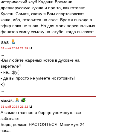
исторический клуб Кадаши Времени,
древнерусскую кухню и про то, как готовят
Кулеш. Самая, скажу я Вам спартаковская
каша, ибо, готовится на сале. Время выхода в
эфир пока не знаю. Но для моих персональных
фанатов скину ссылку на ютубе, когда выложат.
SAS
-
31 май 2024 21:39
...
-Вы любите жареных котов в духовке на
веретеле?
- не...фу(
- да вы просто не умеете их готовить!
-:)
...
vlad45
-
31 май 2024 21:22
А самое главное о борще упомянуть все
забывают.
Борщ должен НАСТОЯТЬСЯ! Минимум 24
часа.