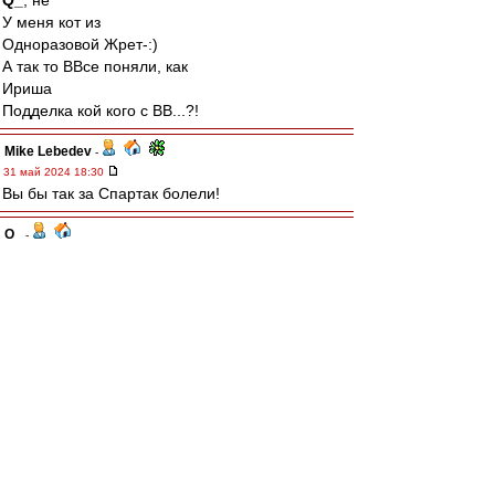
Q_
, не
У меня кот из
Одноразовой Жрет-:)
А так то ВВсе поняли, как
Ириша
Подделка кой кого с ВВ...?!
Mike Lebedev
-
31 май 2024 18:30
Вы бы так за Спартак болели!
Q_
-
31 май 2024 18:10
Крошка Тюлень
, Ирочка .. браво. Это туше! :)
Давай ещё борщечка .. "пожирней и погуще"!
(гыкая, вытерая рот ладошкой и потянувшись
за холодненьким пузырём, толкая Саню в бок ..
сдавайся, хвали больше чтобы потом посуду
не мыть)
Крошка Тюлень
-
31 май 2024 17:56
А ведь если притягивать к футболу (тож