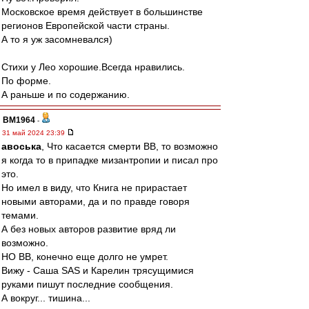
Московское время действует в большинстве
регионов Европейской части страны.
А то я уж засомневался)
Стихи у Лео хорошие.Всегда нравились.
По форме.
А раньше и по содержанию.
BM1964
-
31 май 2024 23:39
авоська
, Что касается смерти ВВ, то возможно
я когда то в припадке мизантропии и писал про
это.
Но имел в виду, что Книга не прирастает
новыми авторами, да и по правде говоря
темами.
А без новых авторов развитие вряд ли
возможно.
НО ВВ, конечно еще долго не умрет.
Вижу - Саша SAS и Карелин трясущимися
руками пишут последние сообщения.
А вокруг... тишина...