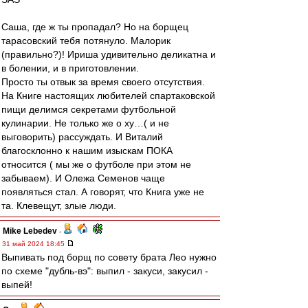
Саша, где ж ты пропадал? Но на борщец
тарасовский тебя потянуло. Малорик
(правильно?)! Ириша удивительно деликатна и
в болении, и в приготовлении.
Просто ты отвык за время своего отсутствия.
На Книге настоящих любителей спартаковской
пищи делимся секретами футбольной
кулинарии. Не только же о ху…( и не
выговорить) рассуждать. И Виталий
благосклонно к нашим изыскам ПОКА
относится ( мы же о футболе при этом не
забываем). И Олежа Семенов чаще
появляться стал. А говорят, что Книга уже не
та. Клевещут, злые люди.
Mike Lebedev
-
31 май 2024 18:45
Выпивать под борщ по совету брата Лео нужно
по схеме "дубль-вэ": выпил - закуси, закусил -
выпей!