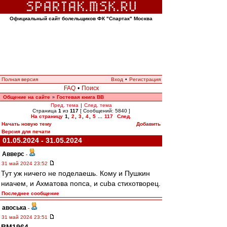
Официальный сайт болельщиков ФК "Спартак" Москва
Полная версия
Вход
•
Регистрация
FAQ
•
Поиск
Общение на сайте
Гостевая книга ВВ
»
Пред. тема
|
След. тема
Страница
1
из
117
[ Сообщений: 5840 ]
На страницу
1
,
2
,
3
,
4
,
5
...
117
След.
Начать новую тему
Добавить
Версия для печати
01.05.2024 - 31.05.2024
Авверс
-
31 май 2024 23:52
Тут уж ничего не поделаешь. Кому и Пушкин
ниачем, и Ахматова попса, и cuba стихотворец.
Последнее сообщение
авоська
-
31 май 2024 23:51