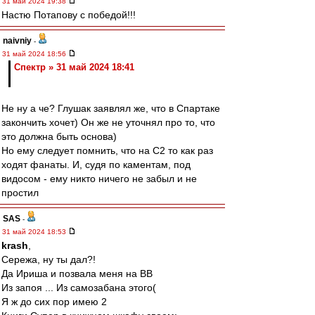
31 май 2024 19:38
Настю Потапову с победой!!!
naivniy
-
31 май 2024 18:56
Спектр » 31 май 2024 18:41
Не ну а че? Глушак заявлял же, что в Спартаке
закончить хочет) Он же не уточнял про то, что
это должна быть основа)
Но ему следует помнить, что на С2 то как раз
ходят фанаты. И, судя по каментам, под
видосом - ему никто ничего не забыл и не
простил
SAS
-
31 май 2024 18:53
krash
,
Сережа, ну ты дал?!
Да Ириша и позвала меня на ВВ
Из запоя ... Из самозабана этого(
Я ж до сих пор имею 2