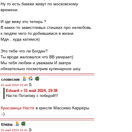
Ну то есть бамжи живут по московскому
времени.
И где вижу это теперь ?
В каких-то завистливых стишках про нелюбовь
к людям чего-то добившимся в жизни.
Мдя…куда катимся)
Это тебе что ли Богдан?
Ты вроде жаловался что ВВ умирает)
Мы тебя любим и уважаем.И завтра
обязательно посмотрим кулинарное шоу.
словесник
-
31 май 2024 22:46
Eduard » 31 май 2024, 19:38
Настю Потапову с победой!!!
Красавица Настя
в кресле Массимо Карреры
:-).
Ehidna
-
31 май 2024 22:41