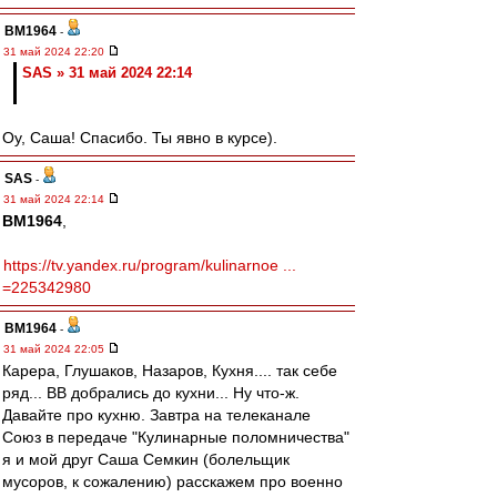
BM1964
-
31 май 2024 22:20
SAS » 31 май 2024 22:14
Оу, Саша! Спасибо. Ты явно в курсе).
SAS
-
31 май 2024 22:14
BM1964
,
https://tv.yandex.ru/program/kulinarnoe ...
=225342980
BM1964
-
31 май 2024 22:05
Карера, Глушаков, Назаров, Кухня.... так себе
ряд... ВВ добрались до кухни... Ну что-ж.
Давайте про кухню. Завтра на телеканале
Союз в передаче "Кулинарные поломничества"
я и мой друг Саша Семкин (болельщик
мусоров, к сожалению) расскажем про военно