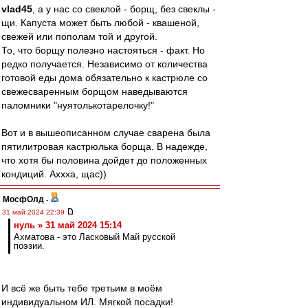
vlad45
, а у нас со свеклой - борщ, без свеклы -
щи. Капуста может быть любой - квашеной,
свежей или пополам той и другой.
То, что борщу полезно настояться - факт. Но
редко получается. Независимо от количества
готовой еды дома обязательно к кастрюле со
свежесваренным борщом наведываются
паломники "нуятолькотарелочку!"
Вот и в вышеописанном случае сварена была
пятилитровая кастрюлька борща. В надежде,
что хотя бы половина дойдет до положенных
кондиций. Аххха, щас))
МосфОлд
-
31 май 2024 22:39
нуль » 31 май 2024 15:14
Ахматова - это Ласковый Май русской
поэзии.
И всё же быть тебе третьим в моём
индивидуальном ИЛ. Мягкой посадки!