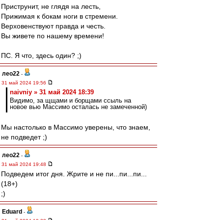
Приструнит, не глядя на лесть,
Прижимая к бокам ноги в стремени.
Верховенствуют правда и честь.
Вы живете по нашему времени!
ПС. Я что, здесь один? ;)
лео22
-
31 май 2024 19:56
naivniy » 31 май 2024 18:39
Видимо, за щщами и борщами ссыль на
новое вью Массимо осталась не замеченной)
Мы настолько в Массимо уверены, что знаем,
не подведет ;)
лео22
-
31 май 2024 19:48
Подведем итог дня. Жрите и не пи...пи...пи...
(18+)
;)
Eduard
-