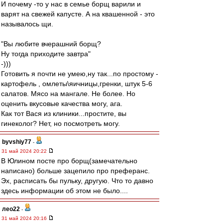
И почему -то у нас в семье борщ варили и
варят на свежей капусте. А на квашенной - это
называлось щи.
"Вы любите вчерашний борщ?
Ну тогда приходите завтра"
-)))
Готовить я почти не умею,ну так...по простому -
картофель , омлеты\яичницы,гренки, штук 5-6
салатов. Мясо на мангале. Не более. Но
оценить вкусовые качества могу, ага.
Как тот Вася из клиники...простите, вы
гинеколог? Нет, но посмотреть могу.
byvshiy77
-
31 май 2024 20:22
В Юлином посте про борщ(замечательно
написано) больше зацепило про преферанс.
Эх, расписать бы пульку, другую. Что то давно
здесь информации об этом не было....
лео22
-
31 май 2024 20:16