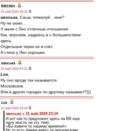
BM1964
-
31 май 2024 23:32
авоська
, Саша, помилуй... мне?
Ну не знаю...
У меня с Лео отличные отношения.
Как, впрочем, надеюсь и с большинством
здесь.
Отдельные терки не в счет.
А стихи у Лео хорошие.
авоська
-
31 май 2024 23:21
Los
,
Ну оно вроде так называется.
Московское.
Или в других городах по-другому называют?)))
Los
-
31 май 2024 23:19
авоська » 31 май 2024 23:14
И вот как-то предложил здесь на ВВ еще
одну мысль на эту тему:
«Вы живете по нашему времени!»
Ну то есть бамжи живут по московскому