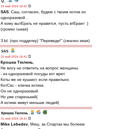
Q_
-
31 май 2024 18:42
SAS
, Саш, согласен, будем с твоим котом из
одноразовой ..
А кому вытЕрать не нравится, пусть втЕрает :)
(громко гыкая)
З.Ы. (про подделку) "Переведи!" (смачно икая)
SAS
-
31 май 2024 18:41
Крошка Тюлень
,
Не могу не ответить на вопрос женщины.
- из одноразовой посуды кот жрет.
Коты же не кушают, если правильно.
КотСас - кличка котика.
Он не одноразовый.
Но уже старенький(
А котики живут меньше людей(
Крошка Тюлень
-
31 май 2024 18:41
Mike Lebedev
, Миш, за Спартак мы болеем