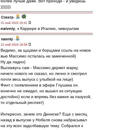
более лучше даже. Вот приходи - и увидишь
)))))))
Спектр
-
31 май 2024 18:41
naivniy
, к Каррере в Италию, чивоуштам
naivniy
-
31 май 2024 18:39
Видимо, за щщами и борщами ссыль на новое
вью Массимо осталась не замеченной)
Ну да ладно)
Выскажусь сам - Массимо держит марку,
ничего нового не сказал, но лично я смотрел
почти весь выпуск с улыбкой на лице)
Финт с появлением в эфире Глушака он
конечно не ожидал, но вышел из ситуации
достойно) если и впрямь без камня за пазухой,
то отдельный респект)
Интересно, зачем это Дениске? Еще с месяц
назад в выпуске у Нобеля снова набрасывал
на эту всех задолбавшую тему. Собрался к