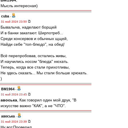
BM1964
,
Мысль интересная)
cuba
-
31 май 2024 23:50
Бывалыча, наделают борщей
И в банки закатают. Ширпотреб...
Среди консервов и обычных щщей,
Найди себе "топ-блюдо", на обед!
Всё перепробовав, остались живы,
И научились носом "блюда" нюхать.
Теперь, когда все стали прихотливы,
Не здесь сказать... Мы стали больше хрюкать.
)
BM1964
-
31 май 2024 23:45
авоська
, Как говорил один мой друк, "В
искусстве важно "КАК", а не "ЧТО".
авоська
-
31 май 2024 23:39
Ну вот.Проверил.