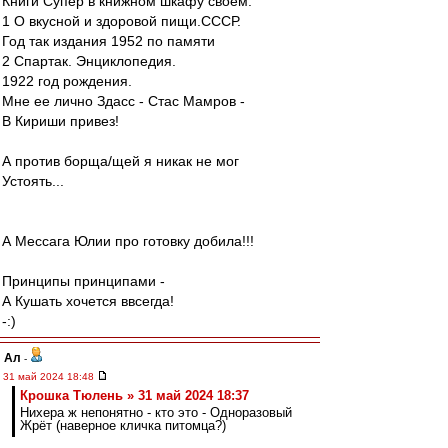
Книги Супер в книжном шкафу своем:
1 О вкусной и здоровой пищи.СССР.
Год так издания 1952 по памяти
2 Спартак. Энциклопедия.
1922 год рождения.
Мне ее лично Здасс - Стас Мамров -
В Кириши привез!
А против борща/щей я никак не мог
Устоять...
А Мессага Юлии про готовку добила!!!
Принципы принципами -
А Кушать хочется ввсегда!
-:)
Ал
-
31 май 2024 18:48
Крошка Тюлень » 31 май 2024 18:37
Нихера ж непонятно - кто это - Одноразовый
Жрёт (наверное кличка питомца?)