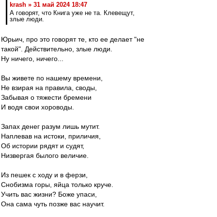
krash » 31 май 2024 18:47
А говорят, что Книга уже не та. Клевещут,
злые люди.
Юрьич, про это говорят те, кто ее делает "не
такой". Действительно, злые люди.
Ну ничего, ничего...
Вы живете по нашему времени,
Не взирая на правила, своды,
Забывая о тяжести бремени
И водя свои хороводы.
Запах денег разум лишь мутит.
Наплевав на истоки, приличия,
Об истории рядят и судят,
Низвергая былого величие.
Из пешек с ходу и в ферзи,
Снобизма горы, яйца только круче.
Учить вас жизни? Боже упаси,
Она сама чуть позже вас научит.