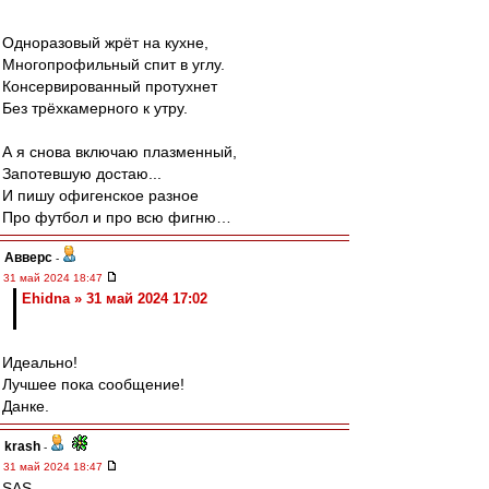
Одноразовый жрёт на кухне,
Многопрофильный спит в углу.
Консервированный протухнет
Без трёхкамерного к утру.
А я снова включаю плазменный,
Запотевшую достаю...
И пишу офигенское разное
Про футбол и про всю фигню…
Авверс
-
31 май 2024 18:47
Ehidna » 31 май 2024 17:02
Идеально!
Лучшее пока сообщение!
Данке.
krash
-
31 май 2024 18:47
SAS