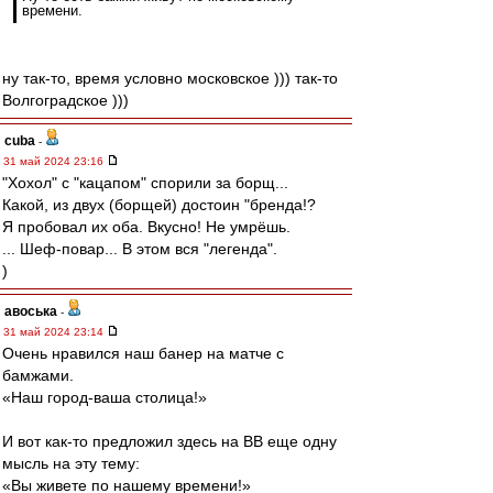
времени.
ну так-то, время условно московское ))) так-то
Волгоградское )))
cuba
-
31 май 2024 23:16
"Хохол" с "кацапом" спорили за борщ...
Какой, из двух (борщей) достоин "бренда!?
Я пробовал их оба. Вкусно! Не умрёшь.
... Шеф-повар... В этом вся "легенда".
)
авоська
-
31 май 2024 23:14
Очень нравился наш банер на матче с
бамжами.
«Наш город-ваша столица!»
И вот как-то предложил здесь на ВВ еще одну
мысль на эту тему:
«Вы живете по нашему времени!»