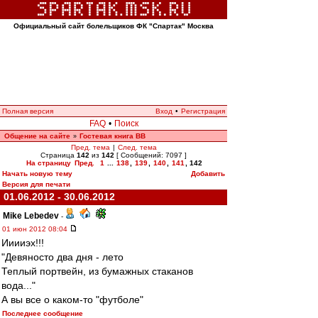
Официальный сайт болельщиков ФК "Спартак" Москва
Полная версия
Вход
•
Регистрация
FAQ
•
Поиск
Общение на сайте
Гостевая книга ВВ
»
Пред. тема
|
След. тема
Страница
142
из
142
[ Сообщений: 7097 ]
На страницу
Пред.
1
...
138
,
139
,
140
,
141
,
142
Начать новую тему
Добавить
Версия для печати
01.06.2012 - 30.06.2012
Mike Lebedev
-
01 июн 2012 08:04
Ииииэх!!!
"Девяносто два дня - лето
Теплый портвейн, из бумажных стаканов
вода..."
А вы все о каком-то "футболе"
Последнее сообщение