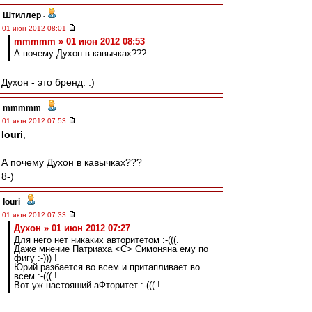
Штиллер
-
01 июн 2012 08:01
mmmmm » 01 июн 2012 08:53
А почему Духон в кавычках???
Духон - это бренд. :)
mmmmm
-
01 июн 2012 07:53
Iouri
,
А почему Духон в кавычках???
8-)
Iouri
-
01 июн 2012 07:33
Духон » 01 июн 2012 07:27
Для него нет никаких авторитетом :-(((.
Даже мнение Патриаха <C> Симоняна ему по
фигу :-))) !
Юрий разбается во всем и притапливает во
всем :-((( !
Вот уж настояший аФторитет :-((( !