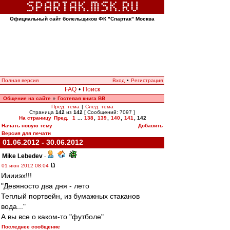
Официальный сайт болельщиков ФК "Спартак" Москва
Полная версия
Вход
•
Регистрация
FAQ
•
Поиск
Общение на сайте
Гостевая книга ВВ
»
Пред. тема
|
След. тема
Страница
142
из
142
[ Сообщений: 7097 ]
На страницу
Пред.
1
...
138
,
139
,
140
,
141
,
142
Начать новую тему
Добавить
Версия для печати
01.06.2012 - 30.06.2012
Mike Lebedev
-
01 июн 2012 08:04
Ииииэх!!!
"Девяносто два дня - лето
Теплый портвейн, из бумажных стаканов
вода..."
А вы все о каком-то "футболе"
Последнее сообщение