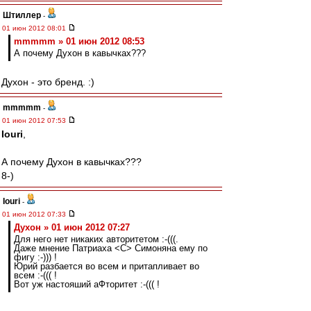
Штиллер
-
01 июн 2012 08:01
mmmmm » 01 июн 2012 08:53
А почему Духон в кавычках???
Духон - это бренд. :)
mmmmm
-
01 июн 2012 07:53
Iouri
,
А почему Духон в кавычках???
8-)
Iouri
-
01 июн 2012 07:33
Духон » 01 июн 2012 07:27
Для него нет никаких авторитетом :-(((.
Даже мнение Патриаха <C> Симоняна ему по
фигу :-))) !
Юрий разбается во всем и притапливает во
всем :-((( !
Вот уж настояший аФторитет :-((( !