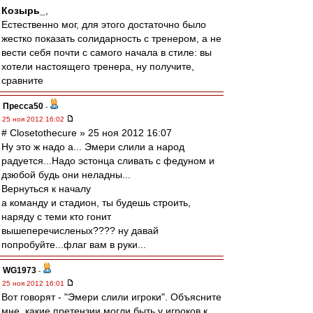
Козырь_
,
Естественно мог, для этого достаточно было
жестко показать солидарность с тренером, а не
вести себя почти с самого начала в стиле: вы
хотели настоящего тренера, ну получите,
сравните
Пресса50
-
25 ноя 2012 16:02
# Closetothecure » 25 ноя 2012 16:07
Ну это ж надо а... Эмери слили а народ
радуется...Надо эстонца сливать с федуном и
дзюбой будь они неладны...
Вернуться к началу
а команду и стадион, ты будешь строить,
наряду с теми кто гонит
вышеперечисленых???? ну давай
попробуйте...флаг вам в руки...
WG1973
-
25 ноя 2012 16:01
Вот говорят - "Эмери слили игроки". Объясните
мне, какие претензии могли быть у игроков к