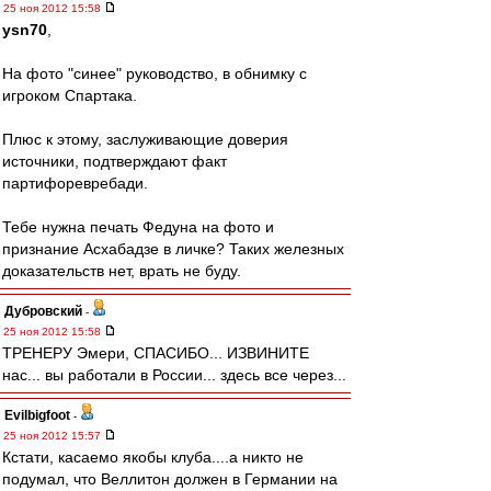
25 ноя 2012 15:58
ysn70
,
На фото "синее" руководство, в обнимку с
игроком Спартака.
Плюс к этому, заслуживающие доверия
источники, подтверждают факт
партифоревребади.
Тебе нужна печать Федуна на фото и
признание Асхабадзе в личке? Таких железных
доказательств нет, врать не буду.
Дубровский
-
25 ноя 2012 15:58
ТРЕНЕРУ Эмери, СПАСИБО... ИЗВИНИТЕ
нас... вы работали в России... здесь все через...
Evilbigfoot
-
25 ноя 2012 15:57
Кстати, касаемо якобы клуба....а никто не
подумал, что Веллитон должен в Германии на