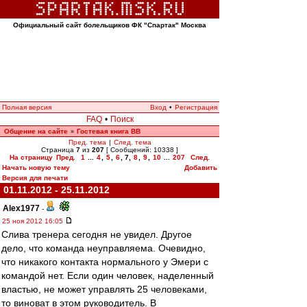
Официальный сайт болельщиков ФК "Спартак" Москва
Полная версия
Вход
•
Регистрация
FAQ
•
Поиск
Общение на сайте
Гостевая книга ВВ
»
Пред. тема
|
След. тема
Страница
7
из
207
[ Сообщений: 10338 ]
На страницу
Пред.
1
...
4
,
5
,
6
,
7
,
8
,
9
,
10
...
207
След.
Начать новую тему
Добавить
Версия для печати
01.11.2012 - 25.11.2012
Alex1977
-
25 ноя 2012 16:05
Слива тренера сегодня не увидел. Другое
дело, что команда неуправляема. Очевидно,
что никакого контакта нормального у Эмери с
командой нет. Если один человек, наделенный
властью, не может управлять 25 человеками,
то виноват в этом руководитель. В