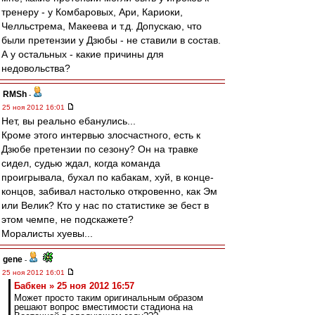
тренеру - у Комбаровых, Ари, Кариоки,
Челльстрема, Макеева и т.д. Допускаю, что
были претензии у Дзюбы - не ставили в состав.
А у остальных - какие причины для
недовольства?
RMSh
-
25 ноя 2012 16:01
Нет, вы реально ебанулись...
Кроме этого интервью злосчастного, есть к
Дзюбе претензии по сезону? Он на травке
сидел, судью ждал, когда команда
проигрывала, бухал по кабакам, хуй, в конце-
концов, забивал настолько откровенно, как Эм
или Велик? Кто у нас по статистике зе бест в
этом чемпе, не подскажете?
Моралисты хуевы...
gene
-
25 ноя 2012 16:01
Бабкен » 25 ноя 2012 16:57
Может просто таким оригинальным образом
решают вопрос вместимости стадиона на