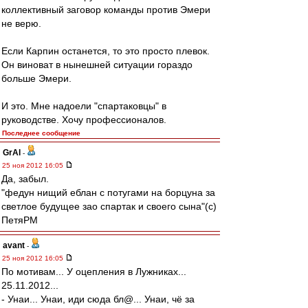
коллективный заговор команды против Эмери
не верю.
Если Карпин останется, то это просто плевок.
Он виноват в нынешней ситуации гораздо
больше Эмери.
И это. Мне надоели "спартаковцы" в
руководстве. Хочу профессионалов.
Последнее сообщение
GrAl
-
25 ноя 2012 16:05
Да, забыл.
"федун нищий еблан с потугами на борцуна за
светлое будущее зао спартак и своего сына"(с)
ПетяРМ
avant
-
25 ноя 2012 16:05
По мотивам... У оцепления в Лужниках...
25.11.2012...
- Унаи... Унаи, иди сюда бл@... Унаи, чё за