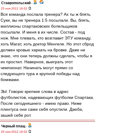
Ставропольский
-
25 ноя 2012 16:02
Вся команда послала тренера? Ах ты ж блять.
Суки, вы не тренера 1:5 посылали. Вы, блять,
миллионы спартаковских болельщиков
посылали. И меня в их числе. Состав - под
нож. Мне плевать, кто возглавит ЭТУ команду,
хоть Магат, хоть доктор Менгеле. Но этот сброд
должен кровью харкать на бровке. Даже не
знаю, что они теперь должны сделать, чтобы я
их простил. Наверное, выиграть этот
чемпионат. Начинать могут прямо со
следующего тура и крупной победы над
бомжами.
ЗЫ: Говорю крепкие слова в адрес
футболистов, надевающих футболки Спартака.
После сегодняшнего - имею право. Ниже
плинтуса они сами себя опустили. Дзюба,
зашей себе рот.
Черный плащ
-
25 ноя 2012 16:02