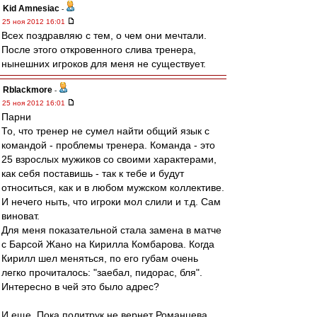
Kid Amnesiac
-
25 ноя 2012 16:01
Всех поздравляю с тем, о чем они мечтали.
После этого откровенного слива тренера,
нынешних игроков для меня не существует.
Rblackmore
-
25 ноя 2012 16:01
Парни
То, что тренер не сумел найти общий язык с
командой - проблемы тренера. Команда - это
25 взрослых мужиков со своими характерами,
как себя поставишь - так к тебе и будут
относиться, как и в любом мужском коллективе.
И нечего ныть, что игроки мол слили и т.д. Сам
виноват.
Для меня показательной стала замена в матче
с Барсой Жано на Кирилла Комбарова. Когда
Кирилл шел меняться, по его губам очень
легко прочиталось: "заебал, пидорас, бля".
Интересно в чей это было адрес?
И еще. Пока политрук не вернет Романцева,