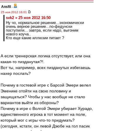
Ansfil
-
25 ноя 2012 16:01
svk2 » 25 ноя 2012 16:50
Ну чо, нормальное решение...экономически
очень верное решение...по-федунски
поступили... завтра, если надо, выгоним
нового коуча..
Кто еще какие иллюзии питает ?
А если тренерская логика отсутствует, или она
какая-то пизданутая?!.
Вот ты, например, всех пизданутых избегаешь
нахер послать?
Почему в гостевой игре с Барсой Эмери велел
Эменике отойти на свою половину и
защищаться? Чтобы у нас вообще не стало
вариантов выйти из обороны?
Почему в игре с Волгой Эмери убирает Хурадо,
единственного игрока в тот момент на поле,
который мог с игры что-то придумать?
(сегодня, кстати, он левой Дзюбе на гол пасик