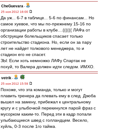
CheGuevara
-
25 ноя 2012 16:00
Да уж... 6-7 в таблице... 5-6 по финансам... Но
самое хуевое, что мы по-прежнему 15-16 по
организации работы в клубе....(((((( ЛАФа от
обструкции болельщиков спасает только
строительство стадиона. Но, если он за пару
лет не найдет толкового менеджера, то и
стадион его не спасет.
ЗЫ: Если хоть немножко ЛАФу Спартак не
похуй, то Валера должен идти следом. ИМХО.
vetrik
-
25 ноя 2012 15:59
Похоже, что эта команда, только и могут
плавить тренера да плевать ему в след. Дзюба
вышел на замену, прибежал к центральному
кругу и с улыбочкой перекинулся парой фраз с
мусорком каким-то. Перед эти в кадр попали
улыбающиеся швед с голландцем. Весело,
хуйль, 0-3 после 1го тайма.