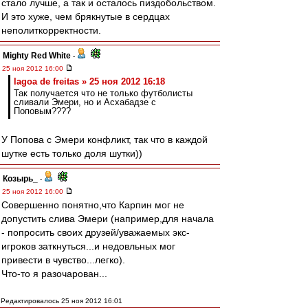
стало лучше, а так и осталось пиздобольством.
И это хуже, чем брякнутые в сердцах
неполиткорректности.
Mighty Red White
-
25 ноя 2012 16:00
lagoa de freitas » 25 ноя 2012 16:18
Так получается что не только футболисты
сливали Эмери, но и Асхабадзе с
Поповым????
У Попова с Эмери конфликт, так что в каждой
шутке есть только доля шутки))
Козырь_
-
25 ноя 2012 16:00
Совершенно понятно,что Карпин мог не
допустить слива Эмери (например,для начала
- попросить своих друзей/уважаемых экс-
игроков заткнуться...и недовльных мог
привести в чувство...легко).
Что-то я разочарован...
Редактировалось 25 ноя 2012 16:01