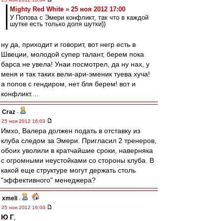
Mighty Red White » 25 ноя 2012 17:00
У Попова с Эмери конфликт, так что в каждой
шутке есть только доля шутки))
ну да, приходит и говорит, вот негр есть в
Швеции, молодой супер талант, берем пока
барса не увела! Унаи посмотрел, да ну нах, у
меня и так таких вели-ари-эменик туева хуча!
а попов с гендиром, нет бля берем! вот и
конфликт....
Craz
-
25 ноя 2012 16:03
Имхо, Валера должен подать в отставку из
клуба следом за Эмери. Пригласил 2 тренеров,
обоих уволили в кратчайшие сроки, наверняка
с огромными неустойками со стороны клуба. В
какой еще структуре могут держать столь
"эффективного" менеджера?
xmeli
-
25 ноя 2012 16:03
Ю Г
,