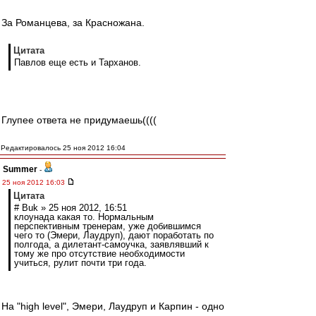
За Романцева, за Красножана.
Цитата
Павлов еще есть и Тарханов.
Глупее ответа не придумаешь((((
Редактировалось 25 ноя 2012 16:04
Summer
-
25 ноя 2012 16:03
Цитата
# Buk » 25 ноя 2012, 16:51
клоунада какая то. Нормальным
перспективным тренерам, уже добившимся
чего то (Эмери, Лаудруп), дают поработать по
полгода, а дилетант-самоучка, заявлявший к
тому же про отсутствие необходимости
учиться, рулит почти три года.
На "high level", Эмери, Лаудруп и Карпин - одно