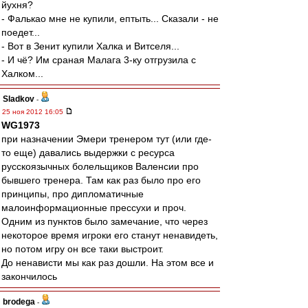
йухня?
- Фалькао мне не купили, ептыть... Сказали - не
поедет...
- Вот в Зенит купили Халка и Витселя...
- И чё? Им сраная Малага 3-ку отгрузила с
Халком...
Sladkov
-
25 ноя 2012 16:05
WG1973
при назначении Эмери тренером тут (или где-
то еще) давались выдержки с ресурса
русскоязычных болельщиков Валенсии про
бывшего тренера. Там как раз было про его
принципы, про дипломатичные
малоинформационные прессухи и проч.
Одним из пунктов было замечание, что через
некоторое время игроки его станут ненавидеть,
но потом игру он все таки выстроит.
До ненависти мы как раз дошли. На этом все и
закончилось
brodega
-