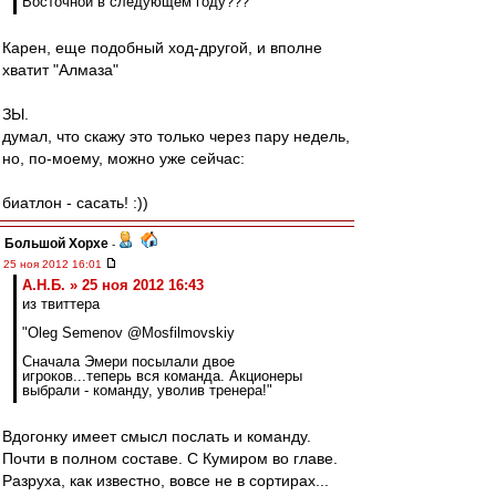
Восточной в следующем году???
Карен, еще подобный ход-другой, и вполне
хватит "Алмаза"
ЗЫ.
думал, что скажу это только через пару недель,
но, по-моему, можно уже сейчас:
биатлон - сасать! :))
Большой Хорхе
-
25 ноя 2012 16:01
А.Н.Б. » 25 ноя 2012 16:43
из твиттера
"Oleg Semenov @Mosfilmovskiy
Сначала Эмери посылали двое
игроков...теперь вся команда. Акционеры
выбрали - команду, уволив тренера!"
Вдогонку имеет смысл послать и команду.
Почти в полном составе. С Кумиром во главе.
Разруха, как известно, вовсе не в сортирах...