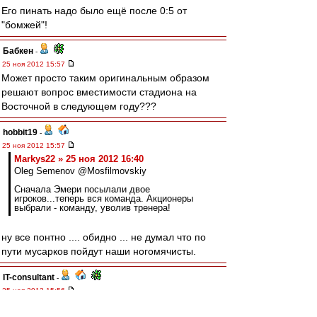
Его пинать надо было ещё после 0:5 от
"бомжей"!
Бабкен
-
25 ноя 2012 15:57
Может просто таким оригинальным образом
решают вопрос вместимости стадиона на
Восточной в следующем году???
hobbit19
-
25 ноя 2012 15:57
Markys22 » 25 ноя 2012 16:40
Oleg Semenov @Mosfilmovskiy
Сначала Эмери посылали двое
игроков...теперь вся команда. Акционеры
выбрали - команду, уволив тренера!
ну все понтно .... обидно ... не думал что по
пути мусарков пойдут наши ногомячисты.
IT-consultant
-
25 ноя 2012 15:56
Искренне надеюсь увидеть дзюбу в футболке