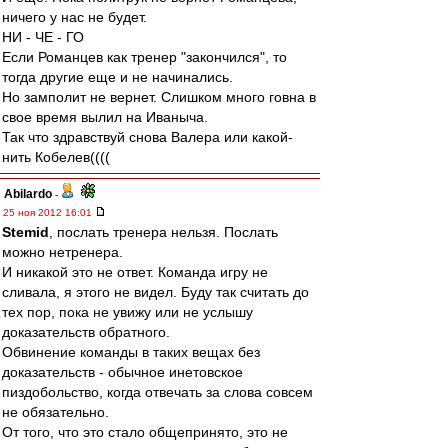
ничего у нас не будет.
НИ - ЧЕ - ГО
Если Романцев как тренер "закончился", то
тогда другие еще и не начинались.
Но замполит не вернет. Слишком много говна в
свое время вылил на Иваныча.
Так что здравствуй снова Валера или какой-
нить Кобелев((((
Abilardo
-
25 ноя 2012 16:01
Stemid
, послать тренера нельзя. Послать
можно нетренера.
И никакой это не ответ. Команда игру не
сливала, я этого не видел. Буду так считать до
тех пор, пока не увижу или не услышу
доказательств обратного.
Обвинение команды в таких вещах без
доказательств - обычное инетовское
пиздобольство, когда отвечать за слова совсем
не обязательно.
От того, что это стало общепринято, это не