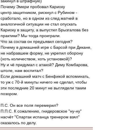
закинул в штрафную)
Почему Эмери пробовал Кариоку
центр.защитником, рискнул с Рубином -
сработало, но в одном из след.матчей в
аналогичной ситуации не стал опускать
Кариоку в защиту, а выпустил Брызгалова без
практики? Мы тогда проиграли.
Что за состав он предъявил сегодня?
Почему в домашней игре с Барсой при Дикане,
не набравшем форму, не укрепил оборону
(хоть количеством, хоть установкой)?
Ну и чё придумал с атакой? Диму Комбарова,
штоле, нам воспитал?
Если домашний матч с Бенфикой вспоминать,
то уж с 70-й минуты ничего не сделал, чтобы
эти последние 20 минут не выглядели таким
позором.
П.С. Он все поля перемерил?
П.П.С. К сожалению, гнидеровское "ну-ну"
насчёт "Спартак испанца тренером взял"
оказалось по делу.