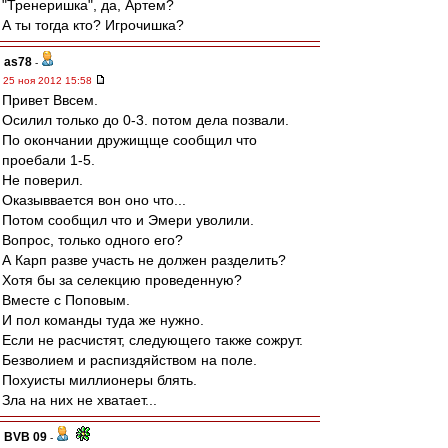
"Тренеришка", да, Артем?
А ты тогда кто? Игрочишка?
as78
-
25 ноя 2012 15:58
Привет Ввсем.
Осилил только до 0-3. потом дела позвали.
По окончании дружищще сообщил что
проебали 1-5.
Не поверил.
Оказыввается вон оно что...
Потом сообщил что и Эмери уволили.
Вопрос, только одного его?
А Карп разве участь не должен разделить?
Хотя бы за селекцию проведенную?
Вместе с Поповым.
И пол команды туда же нужно.
Если не расчистят, следующего также сожрут.
Безволием и распиздяйством на поле.
Похуисты миллионеры блять.
Зла на них не хватает...
BVB 09
-