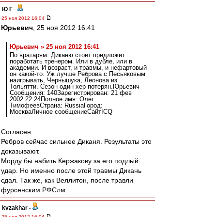
Ю Г
-
25 ноя 2012 16:04
Юрьевич
, 25 ноя 2012 16:41
Юрьевич » 25 ноя 2012 16:41
По вратарям. Диканю стоит предложит
поработать тренером. Или в дубле, или в
академии. И возраст, и травмы, и нефартовый
он какой-то. Уж лучше Реброва с Песьяковым
наигрывать, Чернышука, Леонова из
Тольятти. Сезон один хер потерян.Юрьевич
Сообщения: 140Зарегистрирован: 21 фев
2002 22:24Полное имя: Олег
ТимофеевСтрана: RussiaГород:
МоскваЛичное сообщениеСайтICQ
Согласен.
Ребров сейчас сильнее Диканя. Результаты это
доказывают.
Морду бы набить Кержакову за его подлый
удар. Но именно после этой травмы Дикань
сдал. Так же, как Веллитон, после травли
фурсенским РФСлм.
kvzakhar
-
25 ноя 2012 16:04