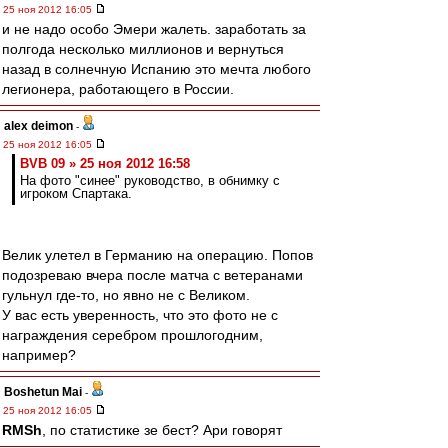
25 ноя 2012 16:05
и не надо особо Эмери жалеть. заработать за
полгода несколько миллионов и вернуться
назад в солнечную Испанию это мечта любого
легионера, работающего в России.
alex deimon
-
25 ноя 2012 16:05
BVB 09 » 25 ноя 2012 16:58
На фото "синее" руководство, в обнимку с
игроком Спартака.
Велик улетел в Германию на операцию. Попов
подозреваю вчера после матча с ветеранами
гульнул где-то, но явно не с Великом.
У вас есть уверенность, что это фото не с
награждения серебром прошлогодним,
например?
Boshetun Mai
-
25 ноя 2012 16:05
RMSh
, по статистике зе бест? Ари говорят