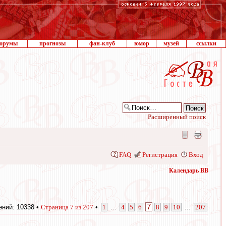
орумы
прогнозы
фан-клуб
юмор
музей
ссылки
Расширенный поиск
FAQ
Регистрация
Вход
Календарь ВВ
7
ний: 10338 •
Страница
7
из
207
•
1
...
4
5
6
8
9
10
...
207