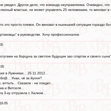
не увидел. Другое дело, что команда неуправляема. Очевидно, что 
еленный властью, не может управлять 25 человеками, то виноват в
 то это просто плевок. Он виноват в нынешней ситуации гораздо б
артаковцы" в руководстве. Хочу профессионалов.
05
отугами на борцуна за светлое будущее зао спартак и своего сына
:05
я в Лужниках... 25.11.2012...
 бл@... Унаи, чё за йухня?
 ептыть... Сказали - не поедет...
ка и Витселя...
а 3-ку отгрузила с Халком...
16:05