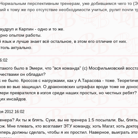
 Нормальным перспективным тренерам, уже добившимся чего то (Эм
ий к тому же про отсутствие необходимости учиться, рулит почти тр
Лаудруп и Карпин - одно и то же.
ерно опытом работы.
 язык и лучше знает всё остальное, в этом его отличие от них.
столь актуально.
6:02
 такого было в Эмери, что "вся команда" (с) Мосфильмовский восст
чествами он обладал?
не было. Кроссов с нагрузками, как у А.Тарасова - тоже. Теоретич
ков во вью защищал. О драконовских штрафах вроде тоже не доно
Эмери превратился в изгоя среди наших простых, но честных ребят?
их инсайдов.
оя 2012 16:02
енера? Ах ты ж блять. Суки, вы не тренера 1:5 посылали. Вы, бля
нож. Мне плевать, кто возглавит ЭТУ команду, хоть Магат, хоть докт
еперь должны сделать, чтобы я их простил. Наверное, выиграть эт