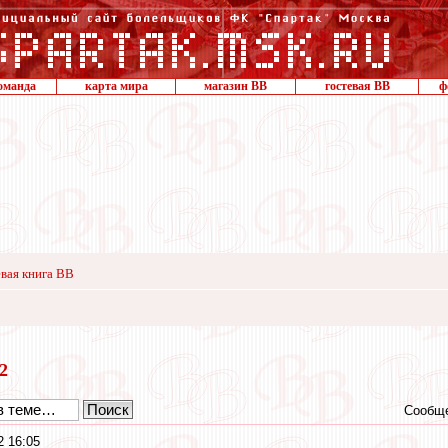
оманда
карта мира
магазин ВВ
гостевая ВВ
ф
вая книга ВВ
12
Сообще
2 16:05