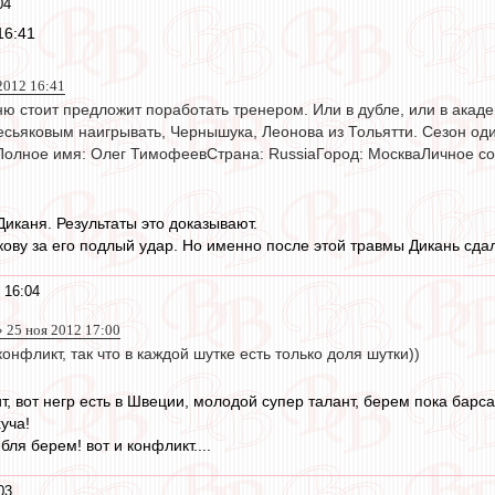
04
16:41
2012 16:41
ю стоит предложит поработать тренером. Или в дубле, или в академ
есьяковым наигрывать, Чернышука, Леонова из Тольятти. Сезон о
Полное имя: Олег ТимофеевСтрана: RussiaГород: МоскваЛичное 
Диканя. Результаты это доказывают.
ову за его подлый удар. Но именно после этой травмы Дикань сдал
 16:04
 25 ноя 2012 17:00
онфликт, так что в каждой шутке есть только доля шутки))
ит, вот негр есть в Швеции, молодой супер талант, берем пока барса
уча!
бля берем! вот и конфликт....
03