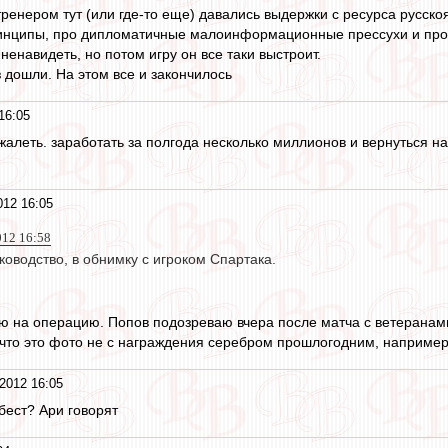
ренером тут (или где-то еще) давались выдержки с ресурса русск
ринципы, про дипломатичные малоинформационные прессухи и проч
 ненавидеть, но потом игру он все таки выстроит.
 дошли. На этом все и закончилось
16:05
жалеть. заработать за полгода несколько миллионов и вернуться н
012 16:05
012 16:58
ководство, в обнимку с игроком Спартака.
ю на операцию. Попов подозреваю вчера после матча с ветеранами 
, что это фото не с награждения серебром прошлогодним, наприме
2012 16:05
 бест? Ари говорят