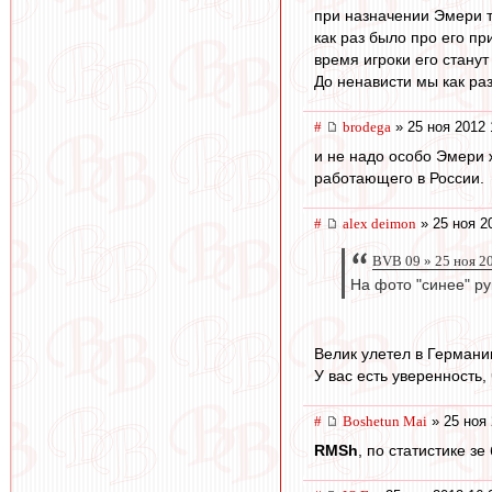
при назначении Эмери т
как раз было про его п
время игроки его станут
До ненависти мы как раз
#
brodega
» 25 ноя 2012 
и не надо особо Эмери 
работающего в России.
#
alex deimon
» 25 ноя 2
BVB 09 » 25 ноя 2
На фото "синее" ру
Велик улетел в Германи
У вас есть уверенность
#
Boshetun Mai
» 25 ноя 
RMSh
, по статистике зе