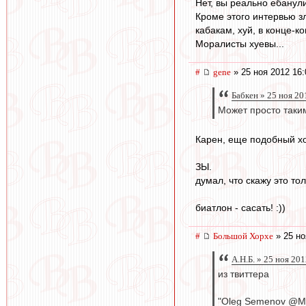
Нет, вы реально ебанули
Кроме этого интервью зл
кабакам, хуй, в конце-к
Моралисты хуевы...
#
gene
» 25 ноя 2012 16:
Бабкен » 25 ноя 20
Может просто таки
Карен, еще подобный хо
ЗЫ.
думал, что скажу это то
биатлон - сасать! :))
#
Большой Хорхе
» 25 но
А.Н.Б. » 25 ноя 20
из твиттера
"Oleg Semenov @Mo