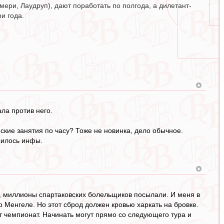
ери, Лаудруп), дают поработать по полгода, а дилетант-
и года.
ала против него.
еские занятия по часу? Тоже не новинка, дело обычное.
силось инфы.
ть, миллионы спартаковских болельщиков посылали. И меня в
ор Менгеле. Но этот сброд должен кровью харкать на бровке.
от чемпионат. Начинать могут прямо со следующего тура и