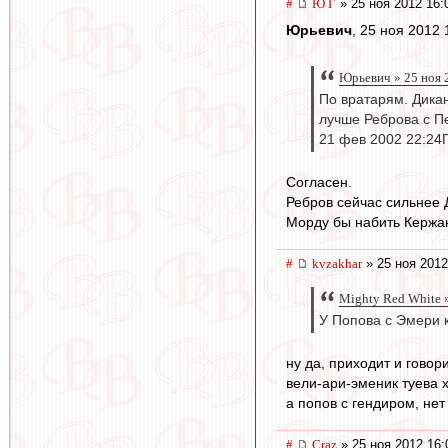
#
Ю Г
» 25 ноя 2012 16:
Юрьевич
, 25 ноя 2012 
Юрьевич » 25 ноя 
По вратарям. Дикан
лучше Реброва с П
21 фев 2002 22:24
Согласен.
Ребров сейчас сильнее 
Морду бы набить Кержак
#
kvzakhar
» 25 ноя 2012
Mighty Red White »
У Попова с Эмери к
ну да, приходит и говор
вели-ари-эменик туева х
а попов с гендиром, нет 
#
Craz
» 25 ноя 2012 16: