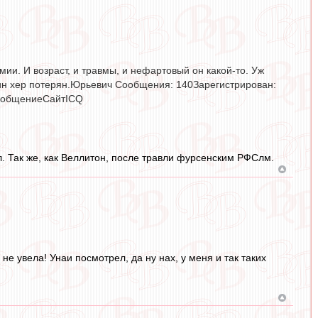
ии. И возраст, и травмы, и нефартовый он какой-то. Уж
дин хер потерян.Юрьевич Сообщения: 140Зарегистрирован:
сообщениеСайтICQ
. Так же, как Веллитон, после травли фурсенским РФСлм.
 не увела! Унаи посмотрел, да ну нах, у меня и так таких