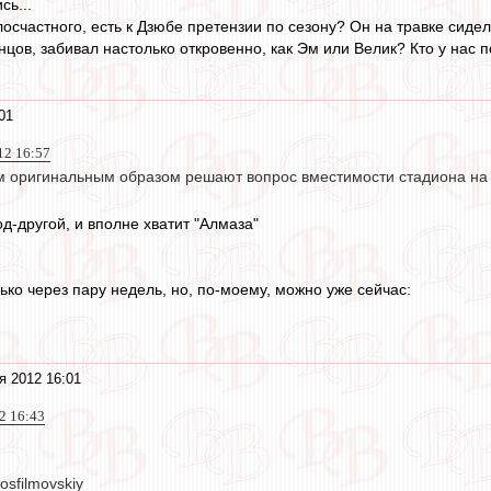
сь...
осчастного, есть к Дзюбе претензии по сезону? Он на травке сидел
онцов, забивал настолько откровенно, как Эм или Велик? Кто у нас п
01
12 16:57
м оригинальным образом решают вопрос вместимости стадиона на
д-другой, и вполне хватит "Алмаза"
лько через пару недель, но, по-моему, можно уже сейчас:
я 2012 16:01
12 16:43
sfilmovskiy