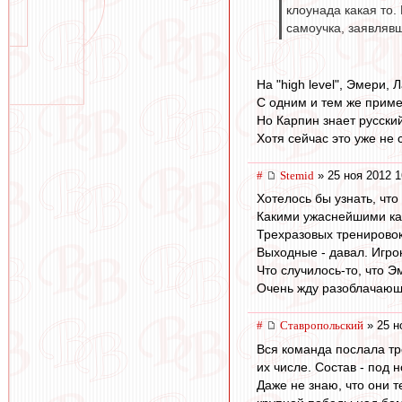
клоунада какая то.
самоучка, заявлявш
На "high level", Эмери, 
С одним и тем же прим
Но Карпин знает русский
Хотя сейчас это уже не 
#
Stemid
» 25 ноя 2012 1
Хотелось бы узнать, что
Какими ужаснейшими ка
Трехразовых тренировок 
Выходные - давал. Игро
Что случилось-то, что 
Очень жду разоблачающ
#
Ставропольский
» 25 н
Вся команда послала тр
их числе. Состав - под 
Даже не знаю, что они т