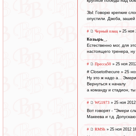
крупной победы над бо
ЗЫ: Говорю крепкие сло
опустили. Дзюба, зашей 
#
Черный плащ
» 25 ноя 
Козырь_
,
Естественно мог, для эт
настоящего тренера, ну
#
Пресса50
» 25 ноя 201
# Closetothecure » 25 н
Ну это ж надо а... Эмер
Вернуться к началу
а команду и стадион, ты
#
WG1973
» 25 ноя 2012
Вот говорят - "Эмери сл
Макеева и т.д. Допускаю
#
RMSh
» 25 ноя 2012 1