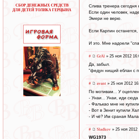
СБОР ДЕНЕЖНЫХ СРЕДСТВ
Слива тренера сегодня 
ДЛЯ ДЕТЕЙ ТОЛИКА ГЕРЦЫНА
Если один человек, над
Эмери не верю.
Если Карпин останется,
И это. Мне надоели "сп
#
GrAl
» 25 ноя 2012 16:
Да, забыл.
"федун нищий еблан с п
#
avant
» 25 ноя 2012 16
По мотивам... У оцеплени
- Унаи... Унаи, иди сюда
- Фалькао мне не купили,
- Вот в Зенит купили Хал
- И чё? Им сраная Малаг
#
Sladkov
» 25 ноя 2012 
WG1973