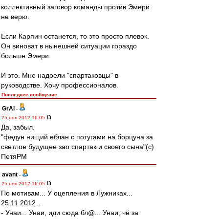
коллективный заговор команды против Эмери
не верю.
Если Карпин останется, то это просто плевок.
Он виноват в нынешней ситуации гораздо
больше Эмери.
И это. Мне надоели "спартаковцы" в
руководстве. Хочу профессионалов.
Последнее сообщение
GrAl
-
25 ноя 2012 16:05
Да, забыл.
"федун нищий еблан с потугами на борцуна за
светлое будущее зао спартак и своего сына"(с)
ПетяРМ
avant
-
25 ноя 2012 16:05
По мотивам... У оцепления в Лужниках...
25.11.2012...
- Унаи... Унаи, иди сюда бл@... Унаи, чё за