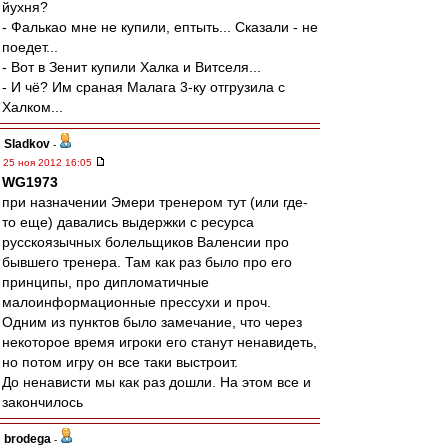
йухня?
- Фалькао мне не купили, ептыть... Сказали - не
поедет...
- Вот в Зенит купили Халка и Витселя...
- И чё? Им сраная Малага 3-ку отгрузила с
Халком...
Sladkov
-
25 ноя 2012 16:05
WG1973
при назначении Эмери тренером тут (или где-
то еще) давались выдержки с ресурса
русскоязычных болельщиков Валенсии про
бывшего тренера. Там как раз было про его
принципы, про дипломатичные
малоинформационные прессухи и проч.
Одним из пунктов было замечание, что через
некоторое время игроки его станут ненавидеть,
но потом игру он все таки выстроит.
До ненависти мы как раз дошли. На этом все и
закончилось
brodega
-