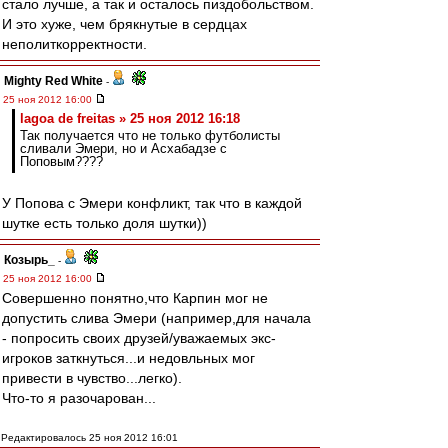
стало лучше, а так и осталось пиздобольством.
И это хуже, чем брякнутые в сердцах
неполиткорректности.
Mighty Red White
-
25 ноя 2012 16:00
lagoa de freitas » 25 ноя 2012 16:18
Так получается что не только футболисты
сливали Эмери, но и Асхабадзе с
Поповым????
У Попова с Эмери конфликт, так что в каждой
шутке есть только доля шутки))
Козырь_
-
25 ноя 2012 16:00
Совершенно понятно,что Карпин мог не
допустить слива Эмери (например,для начала
- попросить своих друзей/уважаемых экс-
игроков заткнуться...и недовльных мог
привести в чувство...легко).
Что-то я разочарован...
Редактировалось 25 ноя 2012 16:01