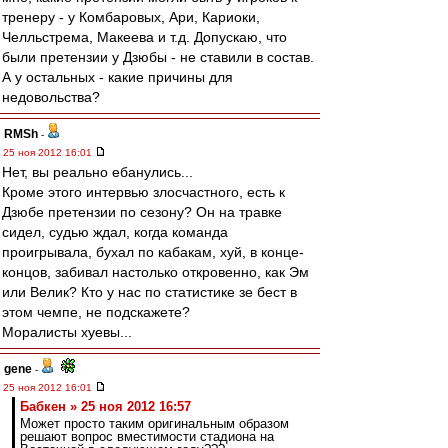
тренеру - у Комбаровых, Ари, Кариоки,
Челльстрема, Макеева и т.д. Допускаю, что
были претензии у Дзюбы - не ставили в состав.
А у остальных - какие причины для
недовольства?
RMSh
-
25 ноя 2012 16:01
Нет, вы реально ебанулись...
Кроме этого интервью злосчастного, есть к
Дзюбе претензии по сезону? Он на травке
сидел, судью ждал, когда команда
проигрывала, бухал по кабакам, хуй, в конце-
концов, забивал настолько откровенно, как Эм
или Велик? Кто у нас по статистике зе бест в
этом чемпе, не подскажете?
Моралисты хуевы...
gene
-
25 ноя 2012 16:01
Бабкен » 25 ноя 2012 16:57
Может просто таким оригинальным образом
решают вопрос вместимости стадиона на