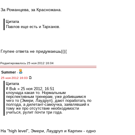
За Романцева, за Красножана.
Цитата
Павлов еще есть и Тарханов.
Глупее ответа не придумаешь((((
Редактировалось 25 ноя 2012 16:04
Summer
-
25 ноя 2012 16:03
Цитата
# Buk » 25 ноя 2012, 16:51
клоунада какая то. Нормальным
перспективным тренерам, уже добившимся
чего то (Эмери, Лаудруп), дают поработать по
полгода, а дилетант-самоучка, заявлявший к
тому же про отсутствие необходимости
учиться, рулит почти три года.
На "high level", Эмери, Лаудруп и Карпин - одно