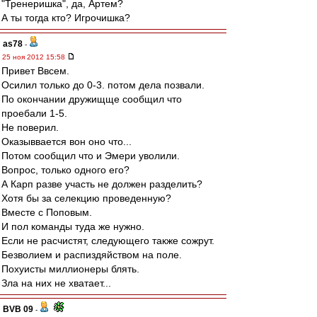
"Тренеришка", да, Артем?
А ты тогда кто? Игрочишка?
as78
-
25 ноя 2012 15:58
Привет Ввсем.
Осилил только до 0-3. потом дела позвали.
По окончании дружищще сообщил что
проебали 1-5.
Не поверил.
Оказыввается вон оно что...
Потом сообщил что и Эмери уволили.
Вопрос, только одного его?
А Карп разве участь не должен разделить?
Хотя бы за селекцию проведенную?
Вместе с Поповым.
И пол команды туда же нужно.
Если не расчистят, следующего также сожрут.
Безволием и распиздяйством на поле.
Похуисты миллионеры блять.
Зла на них не хватает...
BVB 09
-