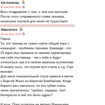
Kid Amnesiac
-
25 ноя 2012 16:01
Всех поздравляю с тем, о чем они мечтали.
После этого откровенного слива тренера,
нынешних игроков для меня не существует.
Rblackmore
-
25 ноя 2012 16:01
Парни
То, что тренер не сумел найти общий язык с
командой - проблемы тренера. Команда - это
25 взрослых мужиков со своими характерами,
как себя поставишь - так к тебе и будут
относиться, как и в любом мужском коллективе.
И нечего ныть, что игроки мол слили и т.д. Сам
виноват.
Для меня показательной стала замена в матче
с Барсой Жано на Кирилла Комбарова. Когда
Кирилл шел меняться, по его губам очень
легко прочиталось: "заебал, пидорас, бля".
Интересно в чей это было адрес?
И еще. Пока политрук не вернет Романцева,