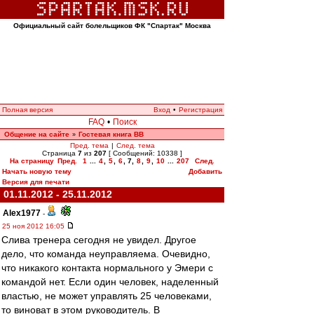
Официальный сайт болельщиков ФК "Спартак" Москва
Полная версия
Вход
•
Регистрация
FAQ
•
Поиск
Общение на сайте
Гостевая книга ВВ
»
Пред. тема
|
След. тема
Страница
7
из
207
[ Сообщений: 10338 ]
На страницу
Пред.
1
...
4
,
5
,
6
,
7
,
8
,
9
,
10
...
207
След.
Начать новую тему
Добавить
Версия для печати
01.11.2012 - 25.11.2012
Alex1977
-
25 ноя 2012 16:05
Слива тренера сегодня не увидел. Другое
дело, что команда неуправляема. Очевидно,
что никакого контакта нормального у Эмери с
командой нет. Если один человек, наделенный
властью, не может управлять 25 человеками,
то виноват в этом руководитель. В