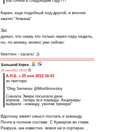
Восточной в следующем году???
Карен, еще подобный ход-другой, и вполне
хватит "Алмаза"
ЗЫ.
думал, что скажу это только через пару недель,
но, по-моему, можно уже сейчас:
биатлон - сасать! :))
Большой Хорхе
-
25 ноя 2012 16:01
А.Н.Б. » 25 ноя 2012 16:43
из твиттера
"Oleg Semenov @Mosfilmovskiy
Сначала Эмери посылали двое
игроков...теперь вся команда. Акционеры
выбрали - команду, уволив тренера!"
Вдогонку имеет смысл послать и команду.
Почти в полном составе. С Кумиром во главе.
Разруха, как известно, вовсе не в сортирах...