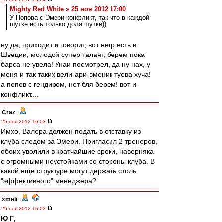
Mighty Red White » 25 ноя 2012 17:00
У Попова с Эмери конфликт, так что в каждой
шутке есть только доля шутки))
ну да, приходит и говорит, вот негр есть в
Швеции, молодой супер талант, берем пока
барса не увела! Унаи посмотрел, да ну нах, у
меня и так таких вели-ари-эменик туева хуча!
а попов с гендиром, нет бля берем! вот и
конфликт....
Craz
-
25 ноя 2012 16:03
Имхо, Валера должен подать в отставку из
клуба следом за Эмери. Пригласил 2 тренеров,
обоих уволили в кратчайшие сроки, наверняка
с огромными неустойками со стороны клуба. В
какой еще структуре могут держать столь
"эффективного" менеджера?
xmeli
-
25 ноя 2012 16:03
Ю Г
,