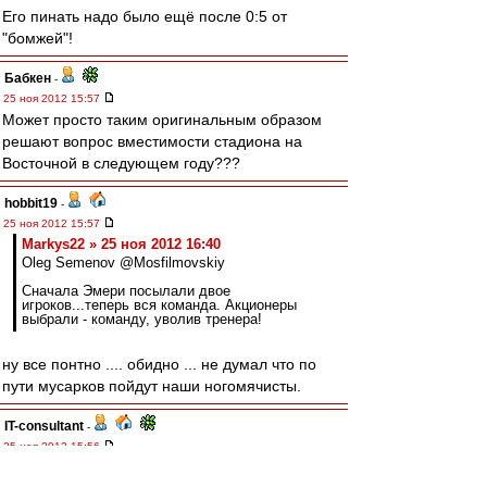
Его пинать надо было ещё после 0:5 от
"бомжей"!
Бабкен
-
25 ноя 2012 15:57
Может просто таким оригинальным образом
решают вопрос вместимости стадиона на
Восточной в следующем году???
hobbit19
-
25 ноя 2012 15:57
Markys22 » 25 ноя 2012 16:40
Oleg Semenov @Mosfilmovskiy
Сначала Эмери посылали двое
игроков...теперь вся команда. Акционеры
выбрали - команду, уволив тренера!
ну все понтно .... обидно ... не думал что по
пути мусарков пойдут наши ногомячисты.
IT-consultant
-
25 ноя 2012 15:56
Искренне надеюсь увидеть дзюбу в футболке