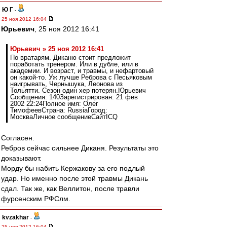
Ю Г
-
25 ноя 2012 16:04
Юрьевич
, 25 ноя 2012 16:41
Юрьевич » 25 ноя 2012 16:41
По вратарям. Диканю стоит предложит
поработать тренером. Или в дубле, или в
академии. И возраст, и травмы, и нефартовый
он какой-то. Уж лучше Реброва с Песьяковым
наигрывать, Чернышука, Леонова из
Тольятти. Сезон один хер потерян.Юрьевич
Сообщения: 140Зарегистрирован: 21 фев
2002 22:24Полное имя: Олег
ТимофеевСтрана: RussiaГород:
МоскваЛичное сообщениеСайтICQ
Согласен.
Ребров сейчас сильнее Диканя. Результаты это
доказывают.
Морду бы набить Кержакову за его подлый
удар. Но именно после этой травмы Дикань
сдал. Так же, как Веллитон, после травли
фурсенским РФСлм.
kvzakhar
-
25 ноя 2012 16:04