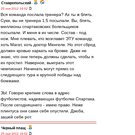
Ставропольский
-
25 ноя 2012 16:02
Вся команда послала тренера? Ах ты ж блять.
Суки, вы не тренера 1:5 посылали. Вы, блять,
миллионы спартаковских болельщиков
посылали. И меня в их числе. Состав - под
нож. Мне плевать, кто возглавит ЭТУ команду,
хоть Магат, хоть доктор Менгеле. Но этот сброд
должен кровью харкать на бровке. Даже не
знаю, что они теперь должны сделать, чтобы я
их простил. Наверное, выиграть этот
чемпионат. Начинать могут прямо со
следующего тура и крупной победы над
бомжами.
ЗЫ: Говорю крепкие слова в адрес
футболистов, надевающих футболки Спартака.
После сегодняшнего - имею право. Ниже
плинтуса они сами себя опустили. Дзюба,
зашей себе рот.
Черный плащ
-
25 ноя 2012 16:02