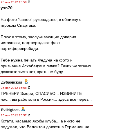
25 ноя 2012 15:58
ysn70
,
На фото "синее" руководство, в обнимку с
игроком Спартака.
Плюс к этому, заслуживающие доверия
источники, подтверждают факт
партифоревребади.
Тебе нужна печать Федуна на фото и
признание Асхабадзе в личке? Таких железных
доказательств нет, врать не буду.
Дубровский
-
25 ноя 2012 15:58
ТРЕНЕРУ Эмери, СПАСИБО... ИЗВИНИТЕ
нас... вы работали в России... здесь все через...
Evilbigfoot
-
25 ноя 2012 15:57
Кстати, касаемо якобы клуба....а никто не
подумал, что Веллитон должен в Германии на