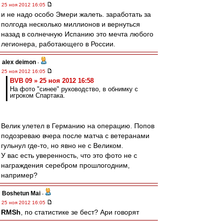
25 ноя 2012 16:05
и не надо особо Эмери жалеть. заработать за
полгода несколько миллионов и вернуться
назад в солнечную Испанию это мечта любого
легионера, работающего в России.
alex deimon
-
25 ноя 2012 16:05
BVB 09 » 25 ноя 2012 16:58
На фото "синее" руководство, в обнимку с
игроком Спартака.
Велик улетел в Германию на операцию. Попов
подозреваю вчера после матча с ветеранами
гульнул где-то, но явно не с Великом.
У вас есть уверенность, что это фото не с
награждения серебром прошлогодним,
например?
Boshetun Mai
-
25 ноя 2012 16:05
RMSh
, по статистике зе бест? Ари говорят