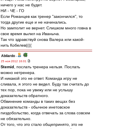
ничего у нас не будет.
НИ - ЧЕ - ГО
Если Романцев как тренер "закончился", то
тогда другие еще и не начинались.
Но замполит не вернет. Слишком много говна в
свое время вылил на Иваныча.
Так что здравствуй снова Валера или какой-
нить Кобелев((((
Abilardo
-
25 ноя 2012 16:01
Stemid
, послать тренера нельзя. Послать
можно нетренера.
И никакой это не ответ. Команда игру не
сливала, я этого не видел. Буду так считать до
тех пор, пока не увижу или не услышу
доказательств обратного.
Обвинение команды в таких вещах без
доказательств - обычное инетовское
пиздобольство, когда отвечать за слова совсем
не обязательно.
От того, что это стало общепринято, это не