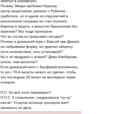
закинул в штрафную)
Почему Эмери пробовал Кариоку
центр.защитником, рискнул с Рубином -
сработало, но в одном из след.матчей в
аналогичной ситуации не стал опускать
Кариоку в защиту, а выпустил Брызгалова без
практики? Мы тогда проиграли.
Что за состав он предъявил сегодня?
Почему в домашней игре с Барсой при Дикане,
не набравшем форму, не укрепил оборону
(хоть количеством, хоть установкой)?
Ну и чё придумал с атакой? Диму Комбарова,
штоле, нам воспитал?
Если домашний матч с Бенфикой вспоминать,
то уж с 70-й минуты ничего не сделал, чтобы
эти последние 20 минут не выглядели таким
позором.
П.С. Он все поля перемерил?
П.П.С. К сожалению, гнидеровское "ну-ну"
насчёт "Спартак испанца тренером взял"
оказалось по делу.