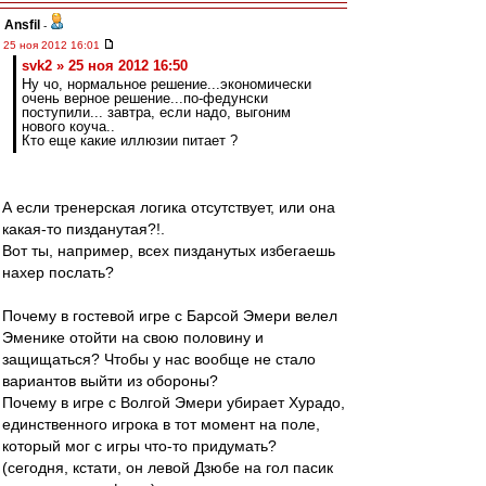
Ansfil
-
25 ноя 2012 16:01
svk2 » 25 ноя 2012 16:50
Ну чо, нормальное решение...экономически
очень верное решение...по-федунски
поступили... завтра, если надо, выгоним
нового коуча..
Кто еще какие иллюзии питает ?
А если тренерская логика отсутствует, или она
какая-то пизданутая?!.
Вот ты, например, всех пизданутых избегаешь
нахер послать?
Почему в гостевой игре с Барсой Эмери велел
Эменике отойти на свою половину и
защищаться? Чтобы у нас вообще не стало
вариантов выйти из обороны?
Почему в игре с Волгой Эмери убирает Хурадо,
единственного игрока в тот момент на поле,
который мог с игры что-то придумать?
(сегодня, кстати, он левой Дзюбе на гол пасик