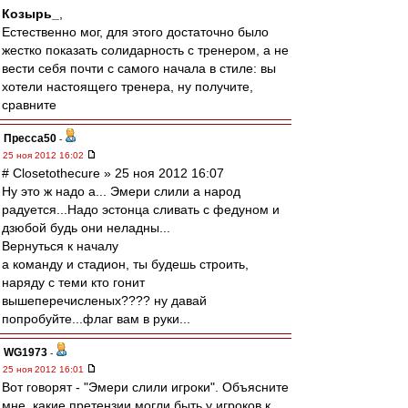
Козырь_
,
Естественно мог, для этого достаточно было
жестко показать солидарность с тренером, а не
вести себя почти с самого начала в стиле: вы
хотели настоящего тренера, ну получите,
сравните
Пресса50
-
25 ноя 2012 16:02
# Closetothecure » 25 ноя 2012 16:07
Ну это ж надо а... Эмери слили а народ
радуется...Надо эстонца сливать с федуном и
дзюбой будь они неладны...
Вернуться к началу
а команду и стадион, ты будешь строить,
наряду с теми кто гонит
вышеперечисленых???? ну давай
попробуйте...флаг вам в руки...
WG1973
-
25 ноя 2012 16:01
Вот говорят - "Эмери слили игроки". Объясните
мне, какие претензии могли быть у игроков к