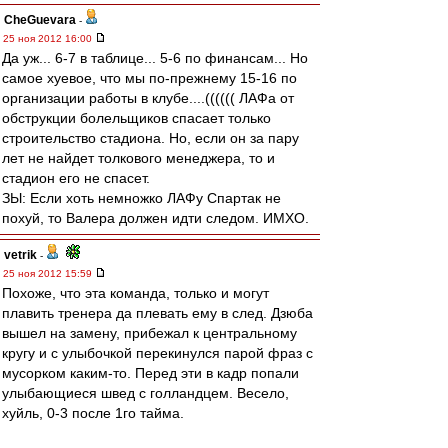
CheGuevara
-
25 ноя 2012 16:00
Да уж... 6-7 в таблице... 5-6 по финансам... Но
самое хуевое, что мы по-прежнему 15-16 по
организации работы в клубе....(((((( ЛАФа от
обструкции болельщиков спасает только
строительство стадиона. Но, если он за пару
лет не найдет толкового менеджера, то и
стадион его не спасет.
ЗЫ: Если хоть немножко ЛАФу Спартак не
похуй, то Валера должен идти следом. ИМХО.
vetrik
-
25 ноя 2012 15:59
Похоже, что эта команда, только и могут
плавить тренера да плевать ему в след. Дзюба
вышел на замену, прибежал к центральному
кругу и с улыбочкой перекинулся парой фраз с
мусорком каким-то. Перед эти в кадр попали
улыбающиеся швед с голландцем. Весело,
хуйль, 0-3 после 1го тайма.