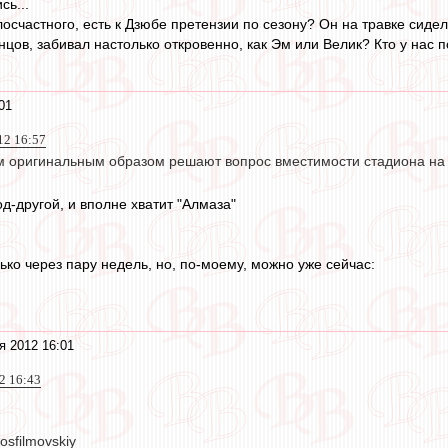
сь...
осчастного, есть к Дзюбе претензии по сезону? Он на травке сидел
онцов, забивал настолько откровенно, как Эм или Велик? Кто у нас п
01
12 16:57
м оригинальным образом решают вопрос вместимости стадиона на
д-другой, и вполне хватит "Алмаза"
лько через пару недель, но, по-моему, можно уже сейчас:
я 2012 16:01
12 16:43
sfilmovskiy