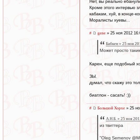
Нет, вы реально ебанули
Кроме этого интервью зл
кабакам, хуй, в конце-к
Моралисты хуевы...
#
gene
» 25 ноя 2012 16:
Бабкен » 25 ноя 20
Может просто таки
Карен, еще подобный хо
ЗЫ.
думал, что скажу это то
биатлон - сасать! :))
#
Большой Хорхе
» 25 но
А.Н.Б. » 25 ноя 20
из твиттера
"Oleg Semenov @Mo