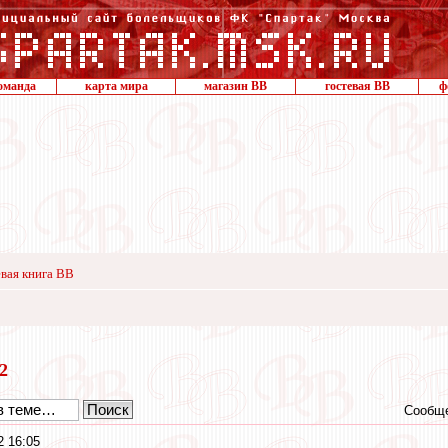
оманда
карта мира
магазин ВВ
гостевая ВВ
ф
вая книга ВВ
12
Сообще
2 16:05