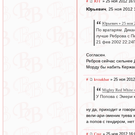
#
Ю Г
» 25 ноя 2012 16:
Юрьевич
, 25 ноя 2012 
Юрьевич » 25 ноя 
По вратарям. Дикан
лучше Реброва с П
21 фев 2002 22:24
Согласен.
Ребров сейчас сильнее 
Морду бы набить Кержак
#
kvzakhar
» 25 ноя 2012
Mighty Red White »
У Попова с Эмери к
ну да, приходит и говор
вели-ари-эменик туева х
а попов с гендиром, нет 
#
Craz
» 25 ноя 2012 16: