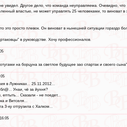
не увидел. Другое дело, что команда неуправляема. Очевидно, что 
еленный властью, не может управлять 25 человеками, то виноват в
 то это просто плевок. Он виноват в нынешней ситуации гораздо б
артаковцы" в руководстве. Хочу профессионалов.
05
отугами на борцуна за светлое будущее зао спартак и своего сына
:05
я в Лужниках... 25.11.2012...
 бл@... Унаи, чё за йухня?
 ептыть... Сказали - не поедет...
ка и Витселя...
а 3-ку отгрузила с Халком...
16:05