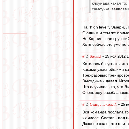
клоунада какая то.
самоучка, заявлявш
На "high level", Эмери, 
С одним и тем же прим
Но Карпин знает русский
Хотя сейчас это уже не 
#
Stemid
» 25 ноя 2012 1
Хотелось бы узнать, что
Какими ужаснейшими ка
Трехразовых тренировок 
Выходные - давал. Игро
Что случилось-то, что 
Очень жду разоблачающ
#
Ставропольский
» 25 н
Вся команда послала тр
их числе. Состав - под 
Даже не знаю, что они т