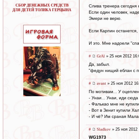
СБОР ДЕНЕЖНЫХ СРЕДСТВ
Слива тренера сегодня 
ДЛЯ ДЕТЕЙ ТОЛИКА ГЕРЦЫНА
Если один человек, над
Эмери не верю.
Если Карпин останется,
И это. Мне надоели "сп
#
GrAl
» 25 ноя 2012 16:
Да, забыл.
"федун нищий еблан с п
#
avant
» 25 ноя 2012 16
По мотивам... У оцеплени
- Унаи... Унаи, иди сюда
- Фалькао мне не купили,
- Вот в Зенит купили Хал
- И чё? Им сраная Малаг
#
Sladkov
» 25 ноя 2012 
WG1973