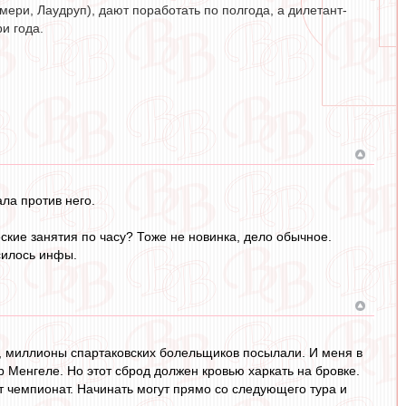
ери, Лаудруп), дают поработать по полгода, а дилетант-
и года.
ала против него.
еские занятия по часу? Тоже не новинка, дело обычное.
силось инфы.
ть, миллионы спартаковских болельщиков посылали. И меня в
ор Менгеле. Но этот сброд должен кровью харкать на бровке.
от чемпионат. Начинать могут прямо со следующего тура и