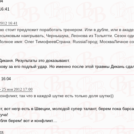
04
16:41
2012 16:41
ю стоит предложит поработать тренером. Или в дубле, или в академ
есьяковым наигрывать, Чернышука, Леонова из Тольятти. Сезон о
Полное имя: Олег ТимофеевСтрана: RussiaГород: МоскваЛичное 
Диканя. Результаты это доказывают.
ову за его подлый удар. Но именно после этой травмы Дикань сдал
 16:04
 25 ноя 2012 17:00
онфликт, так что в каждой шутке есть только доля шутки))
ит, вот негр есть в Швеции, молодой супер талант, берем пока барса
уча!
бля берем! вот и конфликт....
03