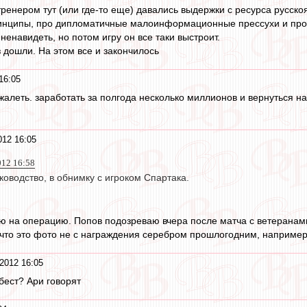
ренером тут (или где-то еще) давались выдержки с ресурса русск
ринципы, про дипломатичные малоинформационные прессухи и проч
 ненавидеть, но потом игру он все таки выстроит.
 дошли. На этом все и закончилось
16:05
жалеть. заработать за полгода несколько миллионов и вернуться н
012 16:05
012 16:58
ководство, в обнимку с игроком Спартака.
ю на операцию. Попов подозреваю вчера после матча с ветеранами 
, что это фото не с награждения серебром прошлогодним, наприме
2012 16:05
 бест? Ари говорят