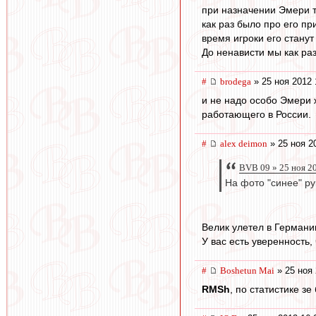
при назначении Эмери т
как раз было про его п
время игроки его станут
До ненависти мы как раз
#
brodega
» 25 ноя 2012 
и не надо особо Эмери 
работающего в России.
#
alex deimon
» 25 ноя 2
BVB 09 » 25 ноя 2
На фото "синее" ру
Велик улетел в Германи
У вас есть уверенность
#
Boshetun Mai
» 25 ноя 
RMSh
, по статистике зе