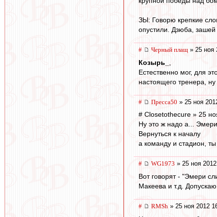
крупной победы над бо
ЗЫ: Говорю крепкие сло
опустили. Дзюба, зашей 
#
Черный плащ
» 25 ноя 
Козырь_
,
Естественно мог, для эт
настоящего тренера, ну
#
Пресса50
» 25 ноя 201
# Closetothecure » 25 н
Ну это ж надо а... Эмер
Вернуться к началу
а команду и стадион, ты
#
WG1973
» 25 ноя 2012
Вот говорят - "Эмери сл
Макеева и т.д. Допускаю
#
RMSh
» 25 ноя 2012 1