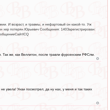
ии. И возраст, и травмы, и нефартовый он какой-то. Уж
дин хер потерян.Юрьевич Сообщения: 140Зарегистрирован:
сообщениеСайтICQ
. Так же, как Веллитон, после травли фурсенским РФСлм.
 не увела! Унаи посмотрел, да ну нах, у меня и так таких