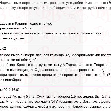
 Нормальным перспективным тренерам, уже добившимся чего то (Эм
ий к тому же про отсутствие необходимости учиться, рулит почти тр
Лаудруп и Карпин - одно и то же.
ерно опытом работы.
 язык и лучше знает всё остальное, в этом его отличие от них.
столь актуально.
6:02
 такого было в Эмери, что "вся команда" (с) Мосфильмовский восст
чествами он обладал?
не было. Кроссов с нагрузками, как у А.Тарасова - тоже. Теоретич
ков во вью защищал. О драконовских штрафах вроде тоже не доно
Эмери превратился в изгоя среди наших простых, но честных ребят?
их инсайдов.
оя 2012 16:02
енера? Ах ты ж блять. Суки, вы не тренера 1:5 посылали. Вы, бля
нож. Мне плевать, кто возглавит ЭТУ команду, хоть Магат, хоть докт
еперь должны сделать, чтобы я их простил. Наверное, выиграть эт