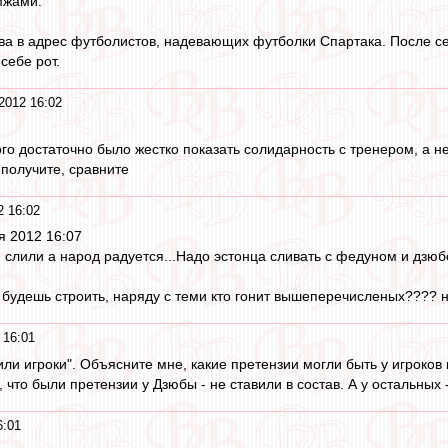
мжами.
ва в адрес футболистов, надевающих футболки Спартака. После с
себе рот.
2012 16:02
ого достаточно было жестко показать солидарность с тренером, а не
 получите, сравните
2 16:02
оя 2012 16:07
и слили а народ радуется...Надо эстонца сливать с федуном и дзюб
 будешь строить, наряду с теми кто гонит вышеперечисленых???? ну
 16:01
или игроки". Объясните мне, какие претензии могли быть у игроков
, что были претензии у Дзюбы - не ставили в состав. А у остальных
6:01