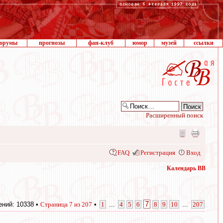
орумы
прогнозы
фан-клуб
юмор
музей
ссылки
Расширенный поиск
FAQ
Регистрация
Вход
Календарь ВВ
7
ний: 10338 •
Страница
7
из
207
•
1
...
4
5
6
8
9
10
...
207