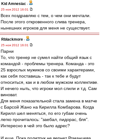
Kid Amnesiac
-
25 ноя 2012 16:01
Всех поздравляю с тем, о чем они мечтали.
После этого откровенного слива тренера,
нынешних игроков для меня не существует.
Rblackmore
-
25 ноя 2012 16:01
Парни
То, что тренер не сумел найти общий язык с
командой - проблемы тренера. Команда - это
25 взрослых мужиков со своими характерами,
как себя поставишь - так к тебе и будут
относиться, как и в любом мужском коллективе.
И нечего ныть, что игроки мол слили и т.д. Сам
виноват.
Для меня показательной стала замена в матче
с Барсой Жано на Кирилла Комбарова. Когда
Кирилл шел меняться, по его губам очень
легко прочиталось: "заебал, пидорас, бля".
Интересно в чей это было адрес?
И еще. Пока политрук не вернет Романцева,