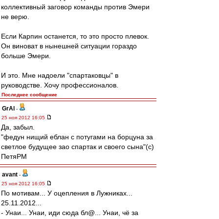
коллективный заговор команды против Эмери
не верю.
Если Карпин останется, то это просто плевок.
Он виноват в нынешней ситуации гораздо
больше Эмери.
И это. Мне надоели "спартаковцы" в
руководстве. Хочу профессионалов.
Последнее сообщение
GrAl
-
25 ноя 2012 16:05
Да, забыл.
"федун нищий еблан с потугами на борцуна за
светлое будущее зао спартак и своего сына"(с)
ПетяРМ
avant
-
25 ноя 2012 16:05
По мотивам... У оцепления в Лужниках...
25.11.2012...
- Унаи... Унаи, иди сюда бл@... Унаи, чё за