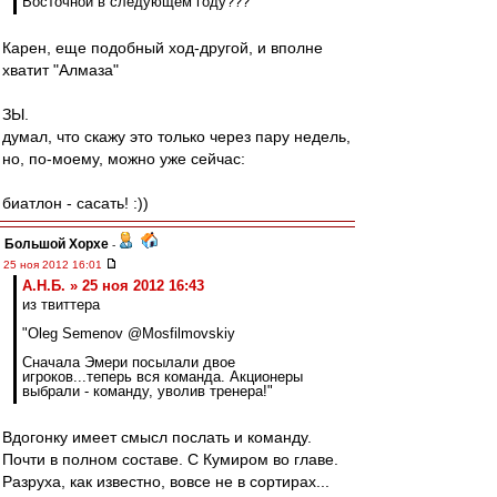
Восточной в следующем году???
Карен, еще подобный ход-другой, и вполне
хватит "Алмаза"
ЗЫ.
думал, что скажу это только через пару недель,
но, по-моему, можно уже сейчас:
биатлон - сасать! :))
Большой Хорхе
-
25 ноя 2012 16:01
А.Н.Б. » 25 ноя 2012 16:43
из твиттера
"Oleg Semenov @Mosfilmovskiy
Сначала Эмери посылали двое
игроков...теперь вся команда. Акционеры
выбрали - команду, уволив тренера!"
Вдогонку имеет смысл послать и команду.
Почти в полном составе. С Кумиром во главе.
Разруха, как известно, вовсе не в сортирах...