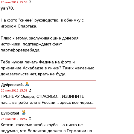
25 ноя 2012 15:58
ysn70
,
На фото "синее" руководство, в обнимку с
игроком Спартака.
Плюс к этому, заслуживающие доверия
источники, подтверждают факт
партифоревребади.
Тебе нужна печать Федуна на фото и
признание Асхабадзе в личке? Таких железных
доказательств нет, врать не буду.
Дубровский
-
25 ноя 2012 15:58
ТРЕНЕРУ Эмери, СПАСИБО... ИЗВИНИТЕ
нас... вы работали в России... здесь все через...
Evilbigfoot
-
25 ноя 2012 15:57
Кстати, касаемо якобы клуба....а никто не
подумал, что Веллитон должен в Германии на