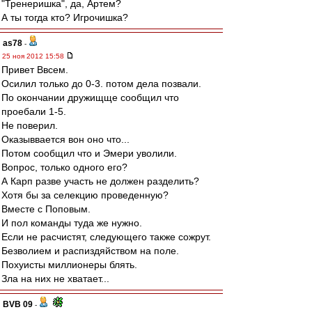
"Тренеришка", да, Артем?
А ты тогда кто? Игрочишка?
as78
-
25 ноя 2012 15:58
Привет Ввсем.
Осилил только до 0-3. потом дела позвали.
По окончании дружищще сообщил что
проебали 1-5.
Не поверил.
Оказыввается вон оно что...
Потом сообщил что и Эмери уволили.
Вопрос, только одного его?
А Карп разве участь не должен разделить?
Хотя бы за селекцию проведенную?
Вместе с Поповым.
И пол команды туда же нужно.
Если не расчистят, следующего также сожрут.
Безволием и распиздяйством на поле.
Похуисты миллионеры блять.
Зла на них не хватает...
BVB 09
-