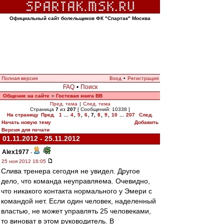
Официальный сайт болельщиков ФК "Спартак" Москва
Полная версия
Вход
•
Регистрация
FAQ
•
Поиск
Общение на сайте
Гостевая книга ВВ
»
Пред. тема
|
След. тема
Страница
7
из
207
[ Сообщений: 10338 ]
На страницу
Пред.
1
...
4
,
5
,
6
,
7
,
8
,
9
,
10
...
207
След.
Начать новую тему
Добавить
Версия для печати
01.11.2012 - 25.11.2012
Alex1977
-
25 ноя 2012 16:05
Слива тренера сегодня не увидел. Другое
дело, что команда неуправляема. Очевидно,
что никакого контакта нормального у Эмери с
командой нет. Если один человек, наделенный
властью, не может управлять 25 человеками,
то виноват в этом руководитель. В