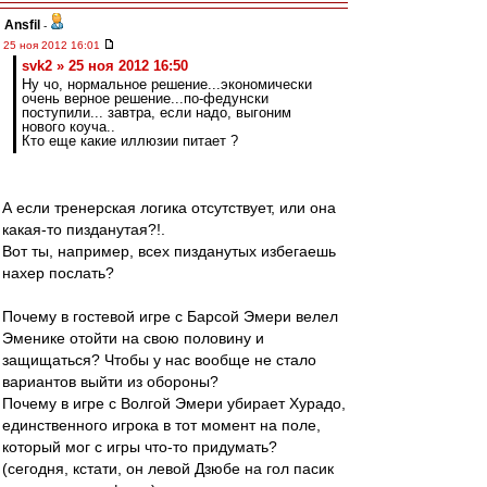
Ansfil
-
25 ноя 2012 16:01
svk2 » 25 ноя 2012 16:50
Ну чо, нормальное решение...экономически
очень верное решение...по-федунски
поступили... завтра, если надо, выгоним
нового коуча..
Кто еще какие иллюзии питает ?
А если тренерская логика отсутствует, или она
какая-то пизданутая?!.
Вот ты, например, всех пизданутых избегаешь
нахер послать?
Почему в гостевой игре с Барсой Эмери велел
Эменике отойти на свою половину и
защищаться? Чтобы у нас вообще не стало
вариантов выйти из обороны?
Почему в игре с Волгой Эмери убирает Хурадо,
единственного игрока в тот момент на поле,
который мог с игры что-то придумать?
(сегодня, кстати, он левой Дзюбе на гол пасик