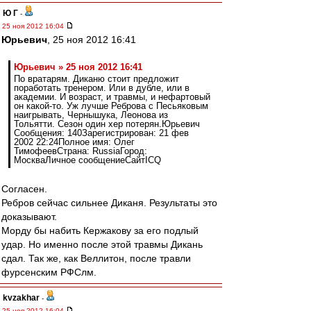
Ю Г
-
25 ноя 2012 16:04
Юрьевич
, 25 ноя 2012 16:41
Юрьевич » 25 ноя 2012 16:41
По вратарям. Диканю стоит предложит
поработать тренером. Или в дубле, или в
академии. И возраст, и травмы, и нефартовый
он какой-то. Уж лучше Реброва с Песьяковым
наигрывать, Чернышука, Леонова из
Тольятти. Сезон один хер потерян.Юрьевич
Сообщения: 140Зарегистрирован: 21 фев
2002 22:24Полное имя: Олег
ТимофеевСтрана: RussiaГород:
МоскваЛичное сообщениеСайтICQ
Согласен.
Ребров сейчас сильнее Диканя. Результаты это
доказывают.
Морду бы набить Кержакову за его подлый
удар. Но именно после этой травмы Дикань
сдал. Так же, как Веллитон, после травли
фурсенским РФСлм.
kvzakhar
-
25 ноя 2012 16:04