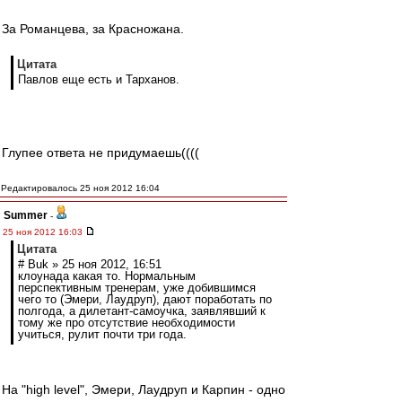
За Романцева, за Красножана.
Цитата
Павлов еще есть и Тарханов.
Глупее ответа не придумаешь((((
Редактировалось 25 ноя 2012 16:04
Summer
-
25 ноя 2012 16:03
Цитата
# Buk » 25 ноя 2012, 16:51
клоунада какая то. Нормальным
перспективным тренерам, уже добившимся
чего то (Эмери, Лаудруп), дают поработать по
полгода, а дилетант-самоучка, заявлявший к
тому же про отсутствие необходимости
учиться, рулит почти три года.
На "high level", Эмери, Лаудруп и Карпин - одно