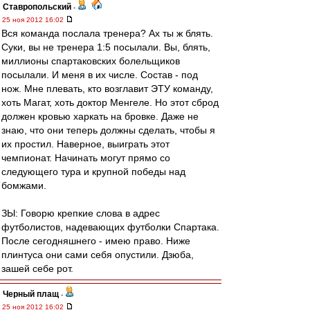
Ставропольский
-
25 ноя 2012 16:02
Вся команда послала тренера? Ах ты ж блять.
Суки, вы не тренера 1:5 посылали. Вы, блять,
миллионы спартаковских болельщиков
посылали. И меня в их числе. Состав - под
нож. Мне плевать, кто возглавит ЭТУ команду,
хоть Магат, хоть доктор Менгеле. Но этот сброд
должен кровью харкать на бровке. Даже не
знаю, что они теперь должны сделать, чтобы я
их простил. Наверное, выиграть этот
чемпионат. Начинать могут прямо со
следующего тура и крупной победы над
бомжами.
ЗЫ: Говорю крепкие слова в адрес
футболистов, надевающих футболки Спартака.
После сегодняшнего - имею право. Ниже
плинтуса они сами себя опустили. Дзюба,
зашей себе рот.
Черный плащ
-
25 ноя 2012 16:02