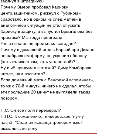
закинул в штрафную)
Почему Эмери пробовал Кариоку
центр.защитником, рискнул с Рубином -
сработало, но в одном из след.матчей в
аналогичной ситуации не стал опускать
Кариоку в защиту, а выпустил Брызгалова без
практики? Мы тогда проиграли.
Что за состав он предъявил сегодня?
Почему в домашней игре с Барсой при Дикане,
не набравшем форму, не укрепил оборону
(хоть количеством, хоть установкой)?
Ну и чё придумал с атакой? Диму Комбарова,
штоле, нам воспитал?
Если домашний матч с Бенфикой вспоминать,
то уж с 70-й минуты ничего не сделал, чтобы
эти последние 20 минут не выглядели таким
позором.
П.С. Он все поля перемерил?
П.П.С. К сожалению, гнидеровское "ну-ну"
насчёт "Спартак испанца тренером взял"
оказалось по делу.