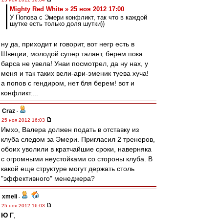
Mighty Red White » 25 ноя 2012 17:00
У Попова с Эмери конфликт, так что в каждой
шутке есть только доля шутки))
ну да, приходит и говорит, вот негр есть в
Швеции, молодой супер талант, берем пока
барса не увела! Унаи посмотрел, да ну нах, у
меня и так таких вели-ари-эменик туева хуча!
а попов с гендиром, нет бля берем! вот и
конфликт....
Craz
-
25 ноя 2012 16:03
Имхо, Валера должен подать в отставку из
клуба следом за Эмери. Пригласил 2 тренеров,
обоих уволили в кратчайшие сроки, наверняка
с огромными неустойками со стороны клуба. В
какой еще структуре могут держать столь
"эффективного" менеджера?
xmeli
-
25 ноя 2012 16:03
Ю Г
,