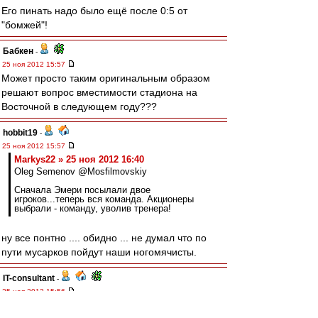
Его пинать надо было ещё после 0:5 от
"бомжей"!
Бабкен
-
25 ноя 2012 15:57
Может просто таким оригинальным образом
решают вопрос вместимости стадиона на
Восточной в следующем году???
hobbit19
-
25 ноя 2012 15:57
Markys22 » 25 ноя 2012 16:40
Oleg Semenov @Mosfilmovskiy
Сначала Эмери посылали двое
игроков...теперь вся команда. Акционеры
выбрали - команду, уволив тренера!
ну все понтно .... обидно ... не думал что по
пути мусарков пойдут наши ногомячисты.
IT-consultant
-
25 ноя 2012 15:56
Искренне надеюсь увидеть дзюбу в футболке