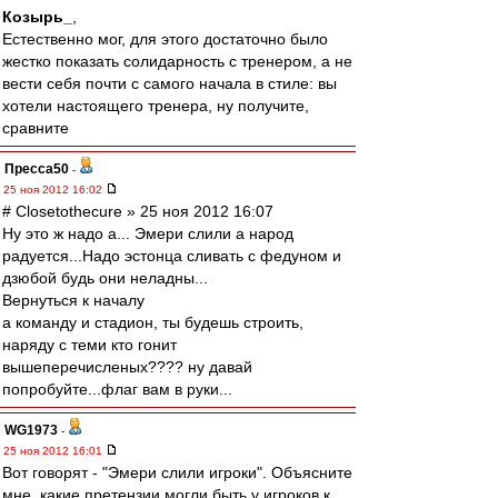
Козырь_
,
Естественно мог, для этого достаточно было
жестко показать солидарность с тренером, а не
вести себя почти с самого начала в стиле: вы
хотели настоящего тренера, ну получите,
сравните
Пресса50
-
25 ноя 2012 16:02
# Closetothecure » 25 ноя 2012 16:07
Ну это ж надо а... Эмери слили а народ
радуется...Надо эстонца сливать с федуном и
дзюбой будь они неладны...
Вернуться к началу
а команду и стадион, ты будешь строить,
наряду с теми кто гонит
вышеперечисленых???? ну давай
попробуйте...флаг вам в руки...
WG1973
-
25 ноя 2012 16:01
Вот говорят - "Эмери слили игроки". Объясните
мне, какие претензии могли быть у игроков к