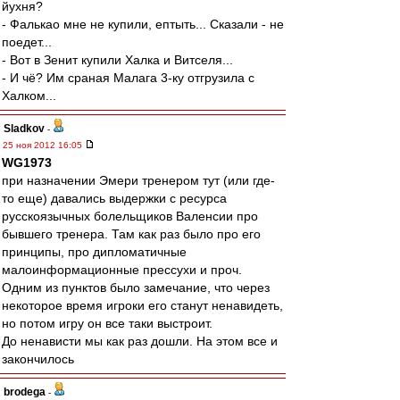
йухня?
- Фалькао мне не купили, ептыть... Сказали - не
поедет...
- Вот в Зенит купили Халка и Витселя...
- И чё? Им сраная Малага 3-ку отгрузила с
Халком...
Sladkov
-
25 ноя 2012 16:05
WG1973
при назначении Эмери тренером тут (или где-
то еще) давались выдержки с ресурса
русскоязычных болельщиков Валенсии про
бывшего тренера. Там как раз было про его
принципы, про дипломатичные
малоинформационные прессухи и проч.
Одним из пунктов было замечание, что через
некоторое время игроки его станут ненавидеть,
но потом игру он все таки выстроит.
До ненависти мы как раз дошли. На этом все и
закончилось
brodega
-