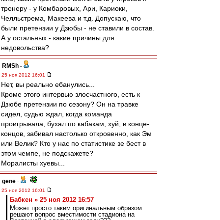
тренеру - у Комбаровых, Ари, Кариоки,
Челльстрема, Макеева и т.д. Допускаю, что
были претензии у Дзюбы - не ставили в состав.
А у остальных - какие причины для
недовольства?
RMSh
-
25 ноя 2012 16:01
Нет, вы реально ебанулись...
Кроме этого интервью злосчастного, есть к
Дзюбе претензии по сезону? Он на травке
сидел, судью ждал, когда команда
проигрывала, бухал по кабакам, хуй, в конце-
концов, забивал настолько откровенно, как Эм
или Велик? Кто у нас по статистике зе бест в
этом чемпе, не подскажете?
Моралисты хуевы...
gene
-
25 ноя 2012 16:01
Бабкен » 25 ноя 2012 16:57
Может просто таким оригинальным образом
решают вопрос вместимости стадиона на