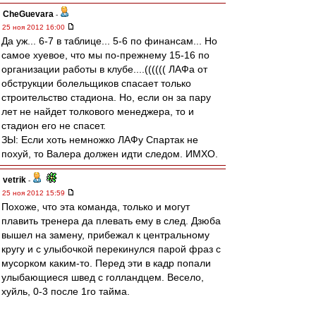
CheGuevara
-
25 ноя 2012 16:00
Да уж... 6-7 в таблице... 5-6 по финансам... Но
самое хуевое, что мы по-прежнему 15-16 по
организации работы в клубе....(((((( ЛАФа от
обструкции болельщиков спасает только
строительство стадиона. Но, если он за пару
лет не найдет толкового менеджера, то и
стадион его не спасет.
ЗЫ: Если хоть немножко ЛАФу Спартак не
похуй, то Валера должен идти следом. ИМХО.
vetrik
-
25 ноя 2012 15:59
Похоже, что эта команда, только и могут
плавить тренера да плевать ему в след. Дзюба
вышел на замену, прибежал к центральному
кругу и с улыбочкой перекинулся парой фраз с
мусорком каким-то. Перед эти в кадр попали
улыбающиеся швед с голландцем. Весело,
хуйль, 0-3 после 1го тайма.