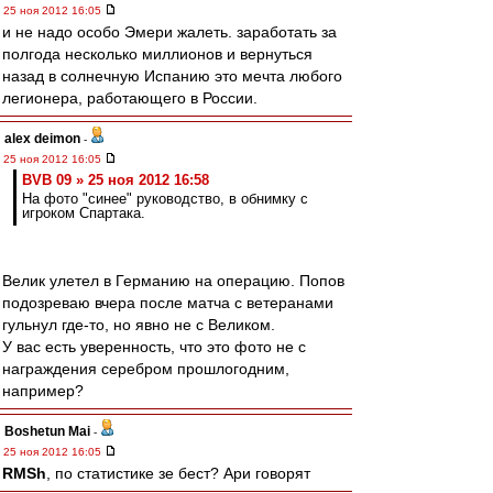
25 ноя 2012 16:05
и не надо особо Эмери жалеть. заработать за
полгода несколько миллионов и вернуться
назад в солнечную Испанию это мечта любого
легионера, работающего в России.
alex deimon
-
25 ноя 2012 16:05
BVB 09 » 25 ноя 2012 16:58
На фото "синее" руководство, в обнимку с
игроком Спартака.
Велик улетел в Германию на операцию. Попов
подозреваю вчера после матча с ветеранами
гульнул где-то, но явно не с Великом.
У вас есть уверенность, что это фото не с
награждения серебром прошлогодним,
например?
Boshetun Mai
-
25 ноя 2012 16:05
RMSh
, по статистике зе бест? Ари говорят