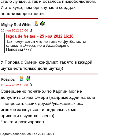
стало лучше, а так и осталось пиздобольством.
И это хуже, чем брякнутые в сердцах
неполиткорректности.
Mighty Red White
-
25 ноя 2012 16:00
lagoa de freitas » 25 ноя 2012 16:18
Так получается что не только футболисты
сливали Эмери, но и Асхабадзе с
Поповым????
У Попова с Эмери конфликт, так что в каждой
шутке есть только доля шутки))
Козырь_
-
25 ноя 2012 16:00
Совершенно понятно,что Карпин мог не
допустить слива Эмери (например,для начала
- попросить своих друзей/уважаемых экс-
игроков заткнуться...и недовльных мог
привести в чувство...легко).
Что-то я разочарован...
Редактировалось 25 ноя 2012 16:01