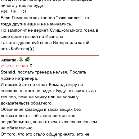
ничего у нас не будет.
НИ - ЧЕ - ГО
Если Романцев как тренер "закончился", то
тогда другие еще и не начинались.
Но замполит не вернет. Слишком много говна в
свое время вылил на Иваныча.
Так что здравствуй снова Валера или какой-
нить Кобелев((((
Abilardo
-
25 ноя 2012 16:01
Stemid
, послать тренера нельзя. Послать
можно нетренера.
И никакой это не ответ. Команда игру не
сливала, я этого не видел. Буду так считать до
тех пор, пока не увижу или не услышу
доказательств обратного.
Обвинение команды в таких вещах без
доказательств - обычное инетовское
пиздобольство, когда отвечать за слова совсем
не обязательно.
От того, что это стало общепринято, это не