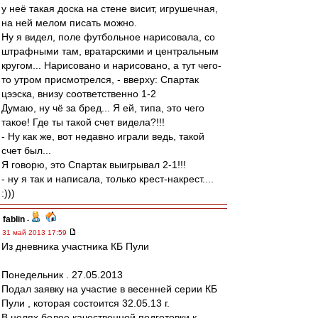
у неё такая доска на стене висит, игрушечная,
на ней мелом писать можно.
Ну я видел, поле футбольное нарисовала, со
штрафными там, вратарскими и центральным
кругом... Нарисовано и нарисовано, а тут чего-
то утром присмотрелся, - вверху: Спартак
цээска, внизу соответственно 1-2
Думаю, ну чё за бред... Я ей, типа, это чего
такое! Где ты такой счет видела?!!!
- Ну как же, вот недавно играли ведь, такой
счет был...
Я говорю, это Спартак выигрывал 2-1!!!
- ну я так и написала, только крест-накрест....
:)))
fablin
-
31 май 2013 17:59
Из дневника участника КБ Пули
Понедельник . 27.05.2013
Подал заявку на участие в весенней серии КБ
Пули , которая состоится 32.05.13 г.
В целях более качественной подготовки к