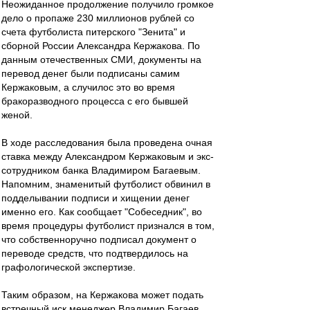
Неожиданное продолжение получило громкое
дело о пропаже 230 миллионов рублей со
счета футболиста питерского "Зенита" и
сборной России Александра Кержакова. По
данным отечественных СМИ, документы на
перевод денег были подписаны самим
Кержаковым, а случилос это во время
бракоразводного процесса с его бывшей
женой.
В ходе расследования была проведена очная
ставка между Александром Кержаковым и экс-
сотрудником банка Владимиром Багаевым.
Напомним, знаменитый футболист обвинил в
подделывании подписи и хищении денег
именно его. Как сообщает "Собеседник", во
время процедуры футболист признался в том,
что собственноручно подписал документ о
переводе средств, что подтвердилось на
графологической экспертизе.
Таким образом, на Кержакова может подать
встречный иск менеджер Владимир Багаев.