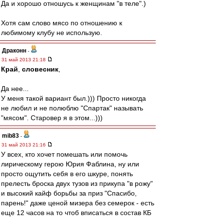
Да и хорошо отношусь к женщинам "в теле".)
Хотя сам слово мясо по отношению к
любимому клубу не использую.
Драконн
-
31 май 2013 21:18
Край
,
словесник
,
Да нее...
У меня такой вариант был.))) Просто никогда
не любил и не полюблю "Спартак" называть
"мясом". Старовер я в этом...)))
mib83
-
31 май 2013 21:16
У всех, кто хочет помешать или помочь
лирическому герою Юрия Фаблина, ну или
просто ощутить себя в его шкуре, понять
прелесть броска двух тузов из прикупа "в рожу"
и высокий кайф борьбы за приз "Спасибо,
парень!" даже ценой мизера без семерок - есть
еще 12 часов на то чтоб вписаться в состав КБ