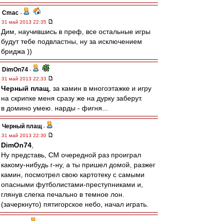
Cmac
-
31 май 2013 22:35
Дим, научившись в преф, все остальные игры
будут тебе подвластны, ну за исключением
бриджа ))
DimOn74
-
31 май 2013 22:33
Черный плащ
, за камин в многоэтажке и игру
на скрипке меня сразу же на дурку заберут.
в домино умею. нарды - фигня...
Черный плащ
-
31 май 2013 22:30
DimOn74
,
Ну представь, СМ очередной раз проиграл
какому-нибудь г-ну, а ты пришел домой, разжег
камин, посмотрел свою картотеку с самыми
опасными футболистами-преступниками и,
глянув слегка печально в темное лон.
(зачеркнуто) пятигорское небо, начал играть.