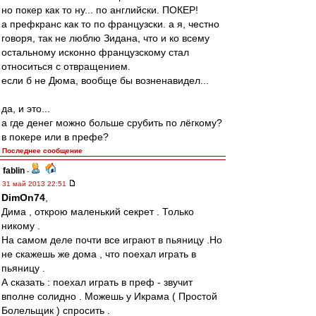
но покер как то ну... по английски. ПОКЕР!
а префкранс как то по французски. а я, честно
говоря, так не люблю Зидана, что и ко всему
остальному исконно французскому стал
относиться с отвращением.
если б не Дюма, вообще бы возненавидел...
да, и это...
а где денег можно больше срубить по лёгкому?
в покере или в префе?
Последнее сообщение
fablin
-
31 май 2013 22:51
DimOn74
,
Дима , открою маленький секрет . Только
никому .
На самом деле почти все играют в пьяницу .Но
не скажешь же дома , что поехал играть в
пьяницу .
А сказать : поехал играть в преф - звучит
вполне солидно . Можешь у Икрама ( Простой
Болельщик ) спросить .