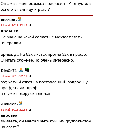
Он аж из Нижнекамска приезжает . А отпустили
бы его в пьяницу играть ?
авоська
-
31 май 2013 22:47
Andreich
,
Не знаю,но какой солдат не мечтает стать
генералом.
Бридж да.На 52х листах против 32х в префе.
Считать сложнее.Но очень интересно.
DimOn74
-
31 май 2013 22:41
вот, чёткий ответ на поставленный вопрос. ну
преф, значит преф.
а я уж к покеру склонялся...
Andreich
-
31 май 2013 22:38
авоська
,
Думаете, он мечтал быть лучшим футболистом
на свете?