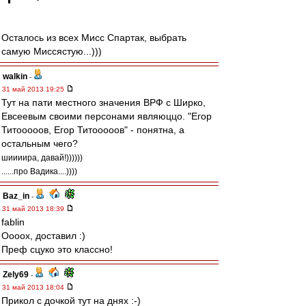
Осталось из всех Мисс Спартак, выбрать
самую Миссястую...)))
walkin
-
31 май 2013 19:25
Тут на пати местного значения ВРФ с Ширко,
Евсеевым своими персонами являюццо. "Егор
Титооооов, Егор Титооооов" - понятна, а
остальным чего?
шиииира, давай!))))))
......про Вадика....))))
Baz_in
-
31 май 2013 18:39
fablin
Оооох, доставил :)
Преф сцуко это классно!
Zely69
-
31 май 2013 18:04
Прикол с дочкой тут на днях :-)