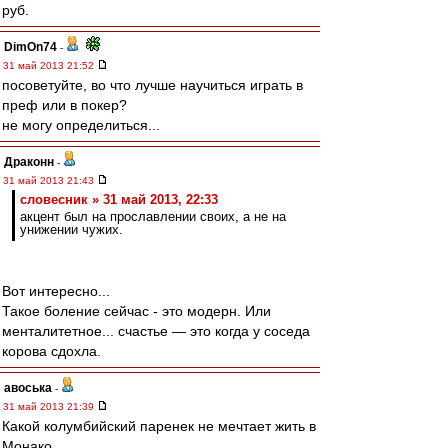
руб.
DimOn74
-
31 май 2013 21:52
посоветуйте, во что лучше научиться играть в
преф или в покер?
не могу определиться...
Драконн
-
31 май 2013 21:43
словесник » 31 май 2013, 22:33
акцент был на прославлении своих, а не на
унижении чужих.
Вот интересно...
Такое боление сейчас - это модерн. Или
менталитетное... счастье ― это когда у соседа
корова сдохла.
авоська
-
31 май 2013 21:39
Какой колумбийский паренек не мечтает жить в
Монако...