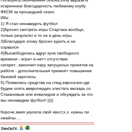
Пользуясь окончанием сезона,хочу выразить
искреннюю благодарность любимому клубу
ФКСМ за прошедший сезон.
Ибо:
1) Я стал ненавидеть футбол
2)Бросил смотреть игры Спартака вообще,
только результат и то не в день игры.
3)Благодаря этому бросил курить и не
сорвался
4)Высвободилась вдруг куча свободного
времени - игра+ и-нет+ отсутствие
сигарет...закончил пару запущеных проектов на
работе - дополнительная премия+ повышение
базовой зарплаты.
5) Появились средства на след.евросезон,где
будем опять вевропердях хлестать вискарь со
Стакановым или инвалидом и обсуждать за что
мы ненавидим футбол!-))))
Короче,змея укусила свой хвост,х.з. нужны ли
смайлы.....
DimOn74
-