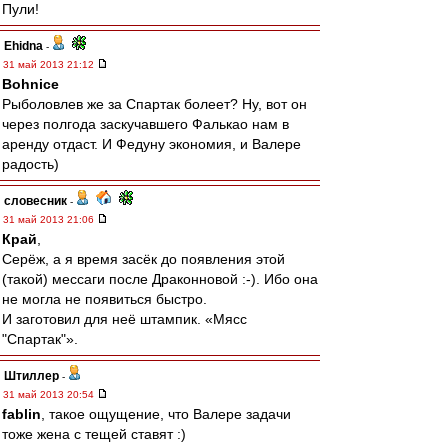
Пули!
Ehidna
-
31 май 2013 21:12
Bohnice
Рыболовлев же за Спартак болеет? Ну, вот он
через полгода заскучавшего Фалькао нам в
аренду отдаст. И Федуну экономия, и Валере
радость)
словесник
-
31 май 2013 21:06
Край
,
Серёж, а я время засёк до появления этой
(такой) мессаги после Драконновой :-). Ибо она
не могла не появиться быстро.
И заготовил для неё штампик. «Мясс
"Спартак"».
Штиллер
-
31 май 2013 20:54
fablin
, такое ощущение, что Валере задачи
тоже жена с тещей ставят :)