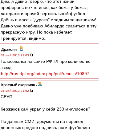
Дим, я давно говорю, что этот ихний
преферанс не что иное, как бокс-ту-боксы,
латерали и прочий вертикальный футбол.
Даёшь в массы "дурака" с задним защитником!
Давно уже подбиваю Абилардо сразиться в эту
прекрасную игру. Но пока избегает.
Тренируется, видимо..
Драконн
-
31 май 2013 22:03
Голосовалка на сайте РФПЛ про количество
звезд:
http://rus.rfpl.org/index.php/poll/results/10897
Красный скорпион
-
31 май 2013 21:52
СЕУП
Кержаков сам украл у себя 230 миллионов?
По данным СМИ, документы на перевод
денежных средств подписал сам футболист.