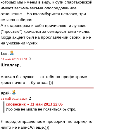
которых мы имеем в виду, к сути спартаковской
имеют весьма-весьма опосредованное
отношение... Но каламбурится неплохо, три
смысла собирая...
А к староверам и себя причисляю, и лучшие
("простые") кричалки за семидесятыми числю.
Когда акцент был на прославлении своих, а не
на унижении чужих.
Los
-
31 май 2013 21:31
Штиллер
,
молчал бы лучше ... от тебя на префе кроме
крика ничего ... бугогааа )))
Край
-
31 май 2013 21:24
словесник » 31 май 2013 22:06
Ибо она не могла не появиться быстро.
Я перед отправлением проверил--не верил,что
никто не написАл ещё.)))