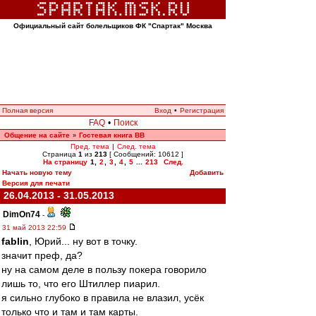
Официальный сайт болельщиков ФК "Спартак" Москва
Полная версия
Вход
•
Регистрация
FAQ
•
Поиск
Общение на сайте
Гостевая книга ВВ
»
Пред. тема
|
След. тема
Страница
1
из
213
[ Сообщений: 10612 ]
На страницу
1
,
2
,
3
,
4
,
5
...
213
След.
Начать новую тему
Добавить
Версия для печати
26.04.2013 - 31.05.2013
DimOn74
-
31 май 2013 22:59
fablin
, Юрий... ну вот в точку.
значит преф, да?
ну на самом деле в пользу покера говорило
лишь то, что его Штиллер пиарил.
я сильно глубоко в правила не влазил, усёк
только что и там и там карты.