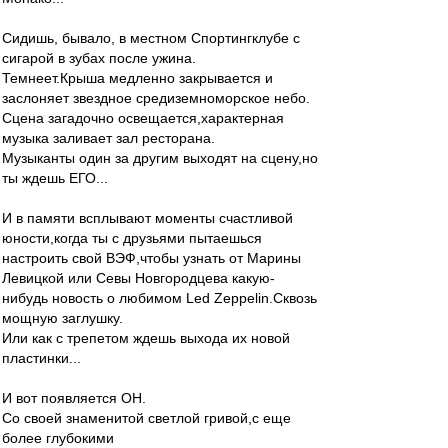
Сидишь, бывало, в местном Спортингклубе с
сигарой в зубах после ужина.
Темнеет.Крыша медленно закрывается и
заслоняет звездное средиземноморское небо.
Сцена загадочно освещается,характерная
музыка заливает зал ресторана.
Музыканты один за другим выходят на сцену,но
ты ждешь ЕГО...
И в памяти всплывают моменты счастливой
юности,когда ты c друзьями пытаешься
настроить свой ВЭФ,чтобы узнать от Марины
Левицкой или Севы Новгородцева какую-
нибудь новость о любимом Led Zeppelin.Сквозь
мощную заглушку.
Или как с трепетом ждешь выхода их новой
пластинки...
И вот появляется ОН.
Со своей знаменитой светлой гривой,с еще
более глубокими