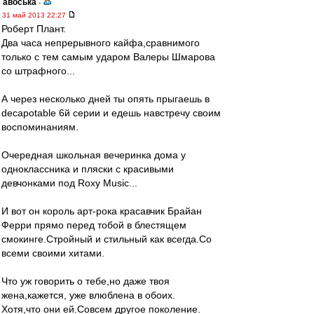
авоська
-
31 май 2013 22:27
Роберт Плант.
Два часа непрерывного кайфа,сравнимого
только с тем самым ударом Валеры Шмарова
со штрафного...
А через несколько дней ты опять прыгаешь в
decapotable 6й серии и едешь навстречу своим
воспоминаниям.
Очередная школьная вечеринка дома у
одноклассника и пляски с красивыми
девчонками под Roxy Music...
И вот он король арт-рока красавчик Брайан
Ферри прямо перед тобой в блестящем
смокинге.Стройный и стильный как всегда.Со
всеми своими хитами.
Что уж говорить о тебе,но даже твоя
жена,кажется, уже влюблена в обоих.
Хотя,что они ей.Совсем другое поколение.