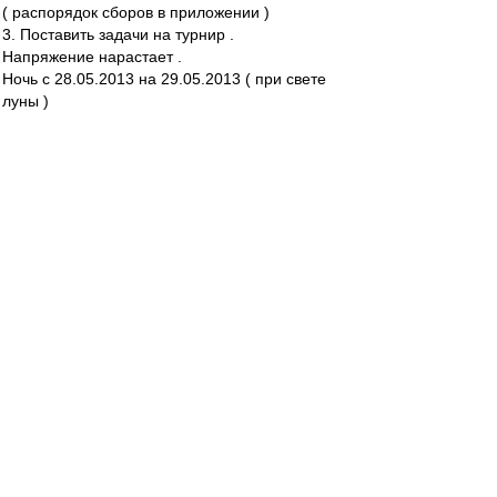
( распорядок сборов в приложении )
3. Поставить задачи на турнир .
Напряжение нарастает .
Ночь с 28.05.2013 на 29.05.2013 ( при свете
луны )
Беседа с Председателем СД вышла нелегкой (
впрочем , как всегда )
Интенсивность и дисциплина на сборах
предполагаются нешуточными .
Опуская некоторые детали сбора , которые
являются внутренней тайной и не подлежат
огласке , приведу отдельные пункты .
- Подъем . 9.00 ( охренеть , как рано ! )
- Завтрак , физподготовка , теория , ланч ,
тихий час , опять теория , отработка
стандартных положений - день расписан
практически по минутам .
Удалось убедить о необходимости включения в
меню 100 гр. бромонтана перед ужином .
Зато вынесли из номера телевизор , ноутбук и
мобильник .
Для вечернего отдыха в номере лишь 2 книги .