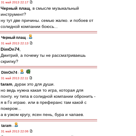
31 май 2013 22:17
Черный плащ
, в смысле музыкальный
инструмент?
ну тут две причины. семью жалко. и побоев от
солидной компании боюсь...
Черный плащ
-
31 май 2013 22:13
DimOn74
,
Дмитрий, а почему ты не рассматриваешь
скрипку?
DimOn74
-
31 май 2013 22:11
taram
, дурак это для души.
но ведь нужна какая то игра, которая для
понту. ну типа в солидной компании обронить -
я в Го играю. или в преферанс там какой с
покером...
а в узком кругу, ясен пень, бура и чапаев.
taram
-
31 май 2013 22:06