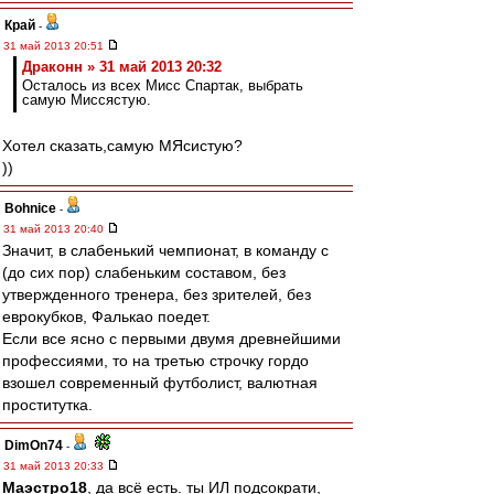
Край
-
31 май 2013 20:51
Драконн » 31 май 2013 20:32
Осталось из всех Мисс Спартак, выбрать
самую Миссястую.
Хотел сказать,самую МЯсистую?
))
Bohnice
-
31 май 2013 20:40
Значит, в слабенький чемпионат, в команду с
(до сих пор) слабеньким составом, без
утвержденного тренера, без зрителей, без
еврокубков, Фалькао поедет.
Если все ясно с первыми двумя древнейшими
профессиями, то на третью строчку гордо
взошел современный футболист, валютная
проститутка.
DimOn74
-
31 май 2013 20:33
Маэстро18
, да всё есть. ты ИЛ подсократи,