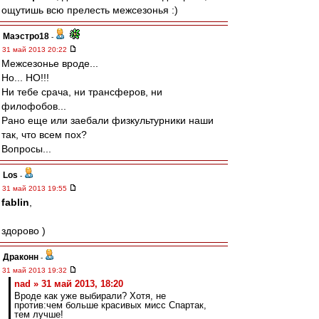
ощутишь всю прелесть межсезонья :)
Маэстро18
-
31 май 2013 20:22
Межсезонье вроде...
Но... НО!!!
Ни тебе срача, ни трансферов, ни
филофобов...
Рано еще или заебали физкультурники наши
так, что всем пох?
Вопросы...
Los
-
31 май 2013 19:55
fablin
,
здорово )
Драконн
-
31 май 2013 19:32
nad » 31 май 2013, 18:20
Вроде как уже выбирали? Хотя, не
против:чем больше красивых мисс Спартак,
тем лучше!