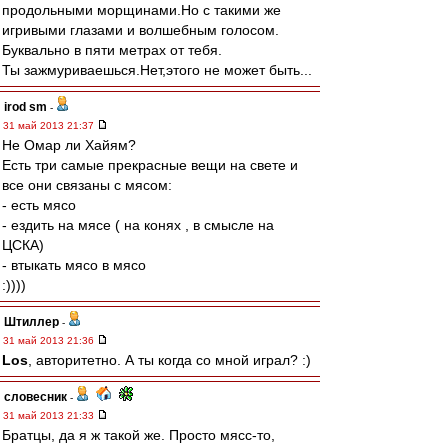
продольными морщинами.Но с такими же
игривыми глазами и волшебным голосом.
Буквально в пяти метрах от тебя.
Ты зажмуриваешься.Нет,этого не может быть...
irod sm
-
31 май 2013 21:37
Не Омар ли Хайям?
Есть три самые прекрасные вещи на свете и
все они связаны с мясом:
- есть мясо
- ездить на мясе ( на конях , в смысле на
ЦСКА)
- втыкать мясо в мясо
:))))
Штиллер
-
31 май 2013 21:36
Los
, авторитетно. А ты когда со мной играл? :)
словесник
-
31 май 2013 21:33
Братцы, да я ж такой же. Просто мясс-то,