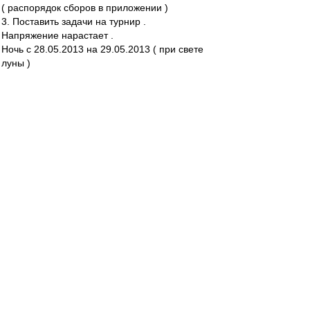
( распорядок сборов в приложении )
3. Поставить задачи на турнир .
Напряжение нарастает .
Ночь с 28.05.2013 на 29.05.2013 ( при свете
луны )
Беседа с Председателем СД вышла нелегкой (
впрочем , как всегда )
Интенсивность и дисциплина на сборах
предполагаются нешуточными .
Опуская некоторые детали сбора , которые
являются внутренней тайной и не подлежат
огласке , приведу отдельные пункты .
- Подъем . 9.00 ( охренеть , как рано ! )
- Завтрак , физподготовка , теория , ланч ,
тихий час , опять теория , отработка
стандартных положений - день расписан
практически по минутам .
Удалось убедить о необходимости включения в
меню 100 гр. бромонтана перед ужином .
Зато вынесли из номера телевизор , ноутбук и
мобильник .
Для вечернего отдыха в номере лишь 2 книги .