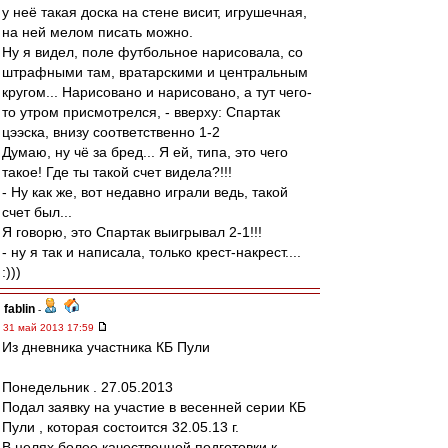
у неё такая доска на стене висит, игрушечная,
на ней мелом писать можно.
Ну я видел, поле футбольное нарисовала, со
штрафными там, вратарскими и центральным
кругом... Нарисовано и нарисовано, а тут чего-
то утром присмотрелся, - вверху: Спартак
цээска, внизу соответственно 1-2
Думаю, ну чё за бред... Я ей, типа, это чего
такое! Где ты такой счет видела?!!!
- Ну как же, вот недавно играли ведь, такой
счет был...
Я говорю, это Спартак выигрывал 2-1!!!
- ну я так и написала, только крест-накрест....
:)))
fablin
-
31 май 2013 17:59
Из дневника участника КБ Пули
Понедельник . 27.05.2013
Подал заявку на участие в весенней серии КБ
Пули , которая состоится 32.05.13 г.
В целях более качественной подготовки к