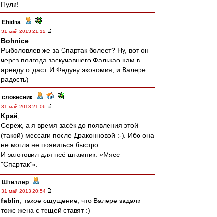
Пули!
Ehidna
-
31 май 2013 21:12
Bohnice
Рыболовлев же за Спартак болеет? Ну, вот он
через полгода заскучавшего Фалькао нам в
аренду отдаст. И Федуну экономия, и Валере
радость)
словесник
-
31 май 2013 21:06
Край
,
Серёж, а я время засёк до появления этой
(такой) мессаги после Драконновой :-). Ибо она
не могла не появиться быстро.
И заготовил для неё штампик. «Мясс
"Спартак"».
Штиллер
-
31 май 2013 20:54
fablin
, такое ощущение, что Валере задачи
тоже жена с тещей ставят :)