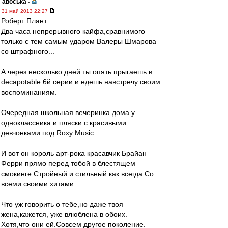
авоська
-
31 май 2013 22:27
Роберт Плант.
Два часа непрерывного кайфа,сравнимого
только с тем самым ударом Валеры Шмарова
со штрафного...
А через несколько дней ты опять прыгаешь в
decapotable 6й серии и едешь навстречу своим
воспоминаниям.
Очередная школьная вечеринка дома у
одноклассника и пляски с красивыми
девчонками под Roxy Music...
И вот он король арт-рока красавчик Брайан
Ферри прямо перед тобой в блестящем
смокинге.Стройный и стильный как всегда.Со
всеми своими хитами.
Что уж говорить о тебе,но даже твоя
жена,кажется, уже влюблена в обоих.
Хотя,что они ей.Совсем другое поколение.