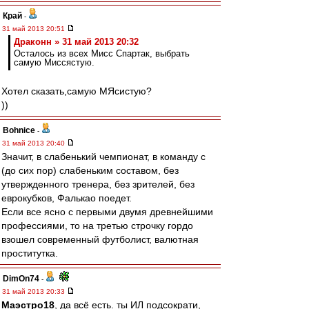
Край
-
31 май 2013 20:51
Драконн » 31 май 2013 20:32
Осталось из всех Мисс Спартак, выбрать
самую Миссястую.
Хотел сказать,самую МЯсистую?
))
Bohnice
-
31 май 2013 20:40
Значит, в слабенький чемпионат, в команду с
(до сих пор) слабеньким составом, без
утвержденного тренера, без зрителей, без
еврокубков, Фалькао поедет.
Если все ясно с первыми двумя древнейшими
профессиями, то на третью строчку гордо
взошел современный футболист, валютная
проститутка.
DimOn74
-
31 май 2013 20:33
Маэстро18
, да всё есть. ты ИЛ подсократи,