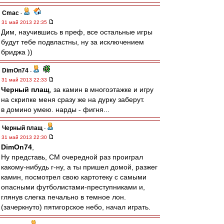
Cmac
-
31 май 2013 22:35
Дим, научившись в преф, все остальные игры
будут тебе подвластны, ну за исключением
бриджа ))
DimOn74
-
31 май 2013 22:33
Черный плащ
, за камин в многоэтажке и игру
на скрипке меня сразу же на дурку заберут.
в домино умею. нарды - фигня...
Черный плащ
-
31 май 2013 22:30
DimOn74
,
Ну представь, СМ очередной раз проиграл
какому-нибудь г-ну, а ты пришел домой, разжег
камин, посмотрел свою картотеку с самыми
опасными футболистами-преступниками и,
глянув слегка печально в темное лон.
(зачеркнуто) пятигорское небо, начал играть.