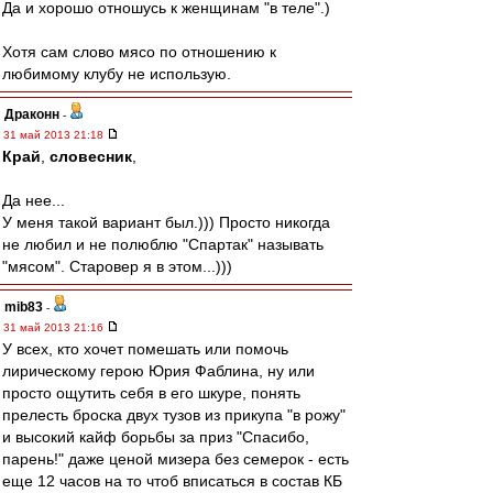
Да и хорошо отношусь к женщинам "в теле".)
Хотя сам слово мясо по отношению к
любимому клубу не использую.
Драконн
-
31 май 2013 21:18
Край
,
словесник
,
Да нее...
У меня такой вариант был.))) Просто никогда
не любил и не полюблю "Спартак" называть
"мясом". Старовер я в этом...)))
mib83
-
31 май 2013 21:16
У всех, кто хочет помешать или помочь
лирическому герою Юрия Фаблина, ну или
просто ощутить себя в его шкуре, понять
прелесть броска двух тузов из прикупа "в рожу"
и высокий кайф борьбы за приз "Спасибо,
парень!" даже ценой мизера без семерок - есть
еще 12 часов на то чтоб вписаться в состав КБ