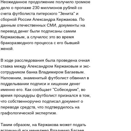
Неожиданное продолжение получило громкое
дело о пропаже 230 миллионов рублей со
счета футболиста питерского "Зенита" и
сборной России Александра Кержакова. По
данным отечественных СМИ, документы на
перевод денег были подписаны самим
Кержаковым, а случилос это во время
бракоразводного процесса с его бывшей
женой.
В ходе расследования была проведена очная
ставка между Александром Кержаковым и экс-
сотрудником банка Владимиром Багаевым.
Напомним, знаменитый футболист обвинил в
подделывании подписи и хищении денег
именно его. Как сообщает "Собеседник", во
время процедуры футболист признался в том,
что собственноручно подписал документ о
переводе средств, что подтвердилось на
графологической экспертизе.
Таким образом, на Кержакова может подать
встречный иск менеджер Владимир Багаев.