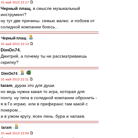
31 май 2013 22:17
Черный плащ
, в смысле музыкальный
инструмент?
ну тут две причины. семью жалко. и побоев от
солидной компании боюсь...
Черный плащ
-
31 май 2013 22:13
DimOn74
,
Дмитрий, а почему ты не рассматриваешь
скрипку?
DimOn74
-
31 май 2013 22:11
taram
, дурак это для души.
но ведь нужна какая то игра, которая для
понту. ну типа в солидной компании обронить -
я в Го играю. или в преферанс там какой с
покером...
а в узком кругу, ясен пень, бура и чапаев.
taram
-
31 май 2013 22:06