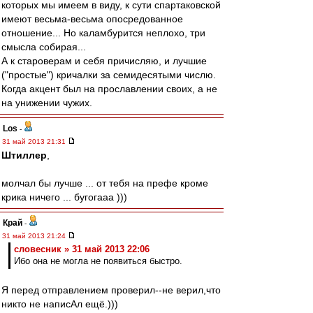
которых мы имеем в виду, к сути спартаковской
имеют весьма-весьма опосредованное
отношение... Но каламбурится неплохо, три
смысла собирая...
А к староверам и себя причисляю, и лучшие
("простые") кричалки за семидесятыми числю.
Когда акцент был на прославлении своих, а не
на унижении чужих.
Los
-
31 май 2013 21:31
Штиллер
,
молчал бы лучше ... от тебя на префе кроме
крика ничего ... бугогааа )))
Край
-
31 май 2013 21:24
словесник » 31 май 2013 22:06
Ибо она не могла не появиться быстро.
Я перед отправлением проверил--не верил,что
никто не написАл ещё.)))