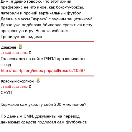
Дим, я давно говорю, что этот ихний
преферанс не что иное, как бокс-ту-боксы,
латерали и прочий вертикальный футбол.
Даёшь в массы "дурака" с задним защитником!
Давно уже подбиваю Абилардо сразиться в эту
прекрасную игру. Но пока избегает.
Тренируется, видимо..
Драконн
-
31 май 2013 22:03
Голосовалка на сайте РФПЛ про количество
звезд:
http://rus.rfpl.org/index.php/poll/results/10897
Красный скорпион
-
31 май 2013 21:52
СЕУП
Кержаков сам украл у себя 230 миллионов?
По данным СМИ, документы на перевод
денежных средств подписал сам футболист.