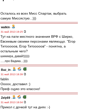
Осталось из всех Мисс Спартак, выбрать
самую Миссястую...)))
walkin
-
31 май 2013 19:25
Тут на пати местного значения ВРФ с Ширко,
Евсеевым своими персонами являюццо. "Егор
Титооооов, Егор Титооооов" - понятна, а
остальным чего?
шиииира, давай!))))))
......про Вадика....))))
Baz_in
-
31 май 2013 18:39
fablin
Оооох, доставил :)
Преф сцуко это классно!
Zely69
-
31 май 2013 18:04
Прикол с дочкой тут на днях :-)