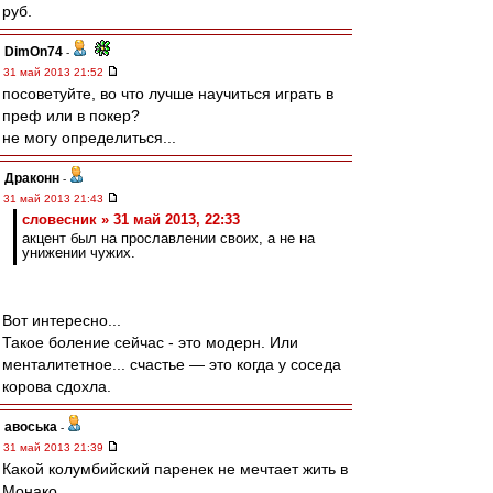
руб.
DimOn74
-
31 май 2013 21:52
посоветуйте, во что лучше научиться играть в
преф или в покер?
не могу определиться...
Драконн
-
31 май 2013 21:43
словесник » 31 май 2013, 22:33
акцент был на прославлении своих, а не на
унижении чужих.
Вот интересно...
Такое боление сейчас - это модерн. Или
менталитетное... счастье ― это когда у соседа
корова сдохла.
авоська
-
31 май 2013 21:39
Какой колумбийский паренек не мечтает жить в
Монако...