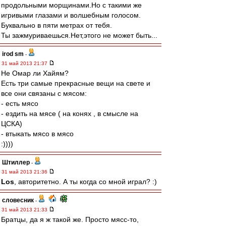
продольными морщинами.Но с такими же
игривыми глазами и волшебным голосом.
Буквально в пяти метрах от тебя.
Ты зажмуриваешься.Нет,этого не может быть...
irod sm
-
31 май 2013 21:37
Не Омар ли Хайям?
Есть три самые прекрасные вещи на свете и
все они связаны с мясом:
- есть мясо
- ездить на мясе ( на конях , в смысле на
ЦСКА)
- втыкать мясо в мясо
:))))
Штиллер
-
31 май 2013 21:36
Los
, авторитетно. А ты когда со мной играл? :)
словесник
-
31 май 2013 21:33
Братцы, да я ж такой же. Просто мясс-то,