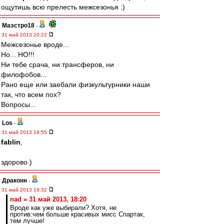
ощутишь всю прелесть межсезонья :)
Маэстро18
-
31 май 2013 20:22
Межсезонье вроде...
Но... НО!!!
Ни тебе срача, ни трансферов, ни
филофобов...
Рано еще или заебали физкультурники наши
так, что всем пох?
Вопросы...
Los
-
31 май 2013 19:55
fablin
,
здорово )
Драконн
-
31 май 2013 19:32
nad » 31 май 2013, 18:20
Вроде как уже выбирали? Хотя, не
против:чем больше красивых мисс Спартак,
тем лучше!