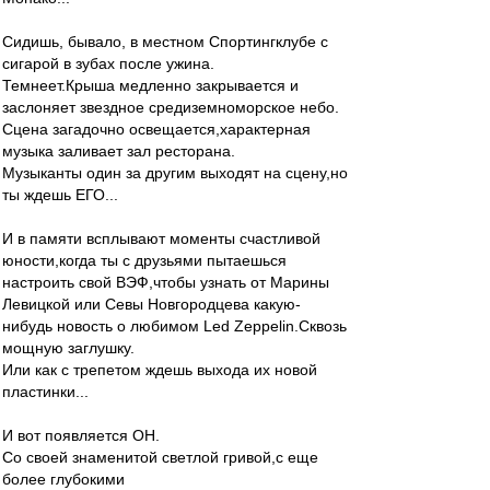
Сидишь, бывало, в местном Спортингклубе с
сигарой в зубах после ужина.
Темнеет.Крыша медленно закрывается и
заслоняет звездное средиземноморское небо.
Сцена загадочно освещается,характерная
музыка заливает зал ресторана.
Музыканты один за другим выходят на сцену,но
ты ждешь ЕГО...
И в памяти всплывают моменты счастливой
юности,когда ты c друзьями пытаешься
настроить свой ВЭФ,чтобы узнать от Марины
Левицкой или Севы Новгородцева какую-
нибудь новость о любимом Led Zeppelin.Сквозь
мощную заглушку.
Или как с трепетом ждешь выхода их новой
пластинки...
И вот появляется ОН.
Со своей знаменитой светлой гривой,с еще
более глубокими