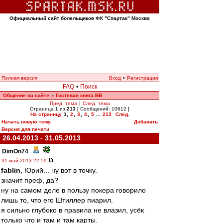
Официальный сайт болельщиков ФК "Спартак" Москва
Полная версия
Вход
•
Регистрация
FAQ
•
Поиск
Общение на сайте
Гостевая книга ВВ
»
Пред. тема
|
След. тема
Страница
1
из
213
[ Сообщений: 10612 ]
На страницу
1
,
2
,
3
,
4
,
5
...
213
След.
Начать новую тему
Добавить
Версия для печати
26.04.2013 - 31.05.2013
DimOn74
-
31 май 2013 22:59
fablin
, Юрий... ну вот в точку.
значит преф, да?
ну на самом деле в пользу покера говорило
лишь то, что его Штиллер пиарил.
я сильно глубоко в правила не влазил, усёк
только что и там и там карты.