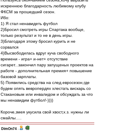
Пользуясь окончанием сезона,хочу выразить
искреннюю благодарность любимому клубу
ФКСМ за прошедший сезон.
Ибо:
1) Я стал ненавидеть футбол
2)Бросил смотреть игры Спартака вообще,
только результат и то не в день игры.
3)Благодаря этому бросил курить и не
сорвался
4)Высвободилась вдруг куча свободного
времени - игра+ и-нет+ отсутствие
сигарет...закончил пару запущеных проектов на
работе - дополнительная премия+ повышение
базовой зарплаты.
5) Появились средства на след.евросезон,где
будем опять вевропердях хлестать вискарь со
Стакановым или инвалидом и обсуждать за что
мы ненавидим футбол!-))))
Короче,змея укусила свой хвост,х.з. нужны ли
смайлы.....
DimOn74
-