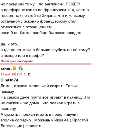
но покер как то ну... по английски. ПОКЕР!
а префкранс как то по французски. а я, честно
говоря, так не люблю Зидана, что и ко всему
остальному исконно французскому стал
относиться с отвращением.
если б не Дюма, вообще бы возненавидел...
да, и это...
а где денег можно больше срубить по лёгкому?
в покере или в префе?
Последнее сообщение
fablin
-
31 май 2013 22:51
DimOn74
,
Дима , открою маленький секрет . Только
никому .
На самом деле почти все играют в пьяницу .Но
не скажешь же дома , что поехал играть в
пьяницу .
А сказать : поехал играть в преф - звучит
вполне солидно . Можешь у Икрама ( Простой
Болельщик ) спросить .