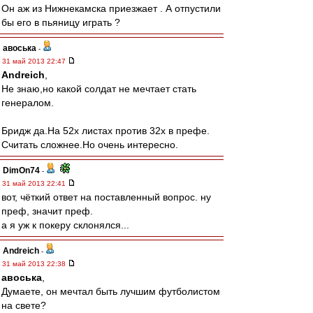
Он аж из Нижнекамска приезжает . А отпустили
бы его в пьяницу играть ?
авоська
-
31 май 2013 22:47
Andreich
,
Не знаю,но какой солдат не мечтает стать
генералом.
Бридж да.На 52х листах против 32х в префе.
Считать сложнее.Но очень интересно.
DimOn74
-
31 май 2013 22:41
вот, чёткий ответ на поставленный вопрос. ну
преф, значит преф.
а я уж к покеру склонялся...
Andreich
-
31 май 2013 22:38
авоська
,
Думаете, он мечтал быть лучшим футболистом
на свете?