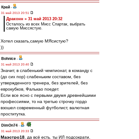
Край
-
31 май 2013 20:51
Драконн » 31 май 2013 20:32
Осталось из всех Мисс Спартак, выбрать
самую Миссястую.
Хотел сказать,самую МЯсистую?
))
Bohnice
-
31 май 2013 20:40
Значит, в слабенький чемпионат, в команду с
(до сих пор) слабеньким составом, без
утвержденного тренера, без зрителей, без
еврокубков, Фалькао поедет.
Если все ясно с первыми двумя древнейшими
профессиями, то на третью строчку гордо
взошел современный футболист, валютная
проститутка.
DimOn74
-
31 май 2013 20:33
Маэстро18
, да всё есть. ты ИЛ подсократи,