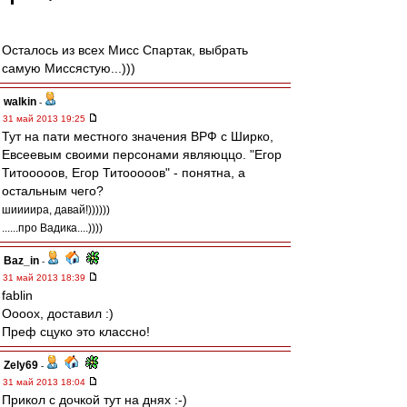
Осталось из всех Мисс Спартак, выбрать
самую Миссястую...)))
walkin
-
31 май 2013 19:25
Тут на пати местного значения ВРФ с Ширко,
Евсеевым своими персонами являюццо. "Егор
Титооооов, Егор Титооооов" - понятна, а
остальным чего?
шиииира, давай!))))))
......про Вадика....))))
Baz_in
-
31 май 2013 18:39
fablin
Оооох, доставил :)
Преф сцуко это классно!
Zely69
-
31 май 2013 18:04
Прикол с дочкой тут на днях :-)