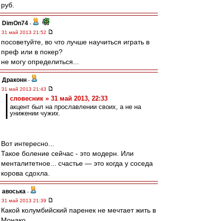
руб.
DimOn74
-
31 май 2013 21:52
посоветуйте, во что лучше научиться играть в
преф или в покер?
не могу определиться...
Драконн
-
31 май 2013 21:43
словесник » 31 май 2013, 22:33
акцент был на прославлении своих, а не на
унижении чужих.
Вот интересно...
Такое боление сейчас - это модерн. Или
менталитетное... счастье ― это когда у соседа
корова сдохла.
авоська
-
31 май 2013 21:39
Какой колумбийский паренек не мечтает жить в
Монако...