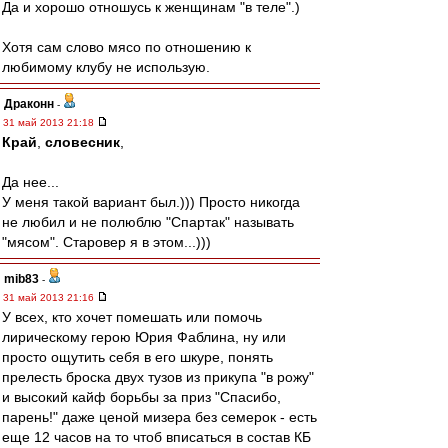
Да и хорошо отношусь к женщинам "в теле".)
Хотя сам слово мясо по отношению к
любимому клубу не использую.
Драконн
-
31 май 2013 21:18
Край
,
словесник
,
Да нее...
У меня такой вариант был.))) Просто никогда
не любил и не полюблю "Спартак" называть
"мясом". Старовер я в этом...)))
mib83
-
31 май 2013 21:16
У всех, кто хочет помешать или помочь
лирическому герою Юрия Фаблина, ну или
просто ощутить себя в его шкуре, понять
прелесть броска двух тузов из прикупа "в рожу"
и высокий кайф борьбы за приз "Спасибо,
парень!" даже ценой мизера без семерок - есть
еще 12 часов на то чтоб вписаться в состав КБ