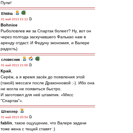
Пули!
Ehidna
-
31 май 2013 21:12
Bohnice
Рыболовлев же за Спартак болеет? Ну, вот он
через полгода заскучавшего Фалькао нам в
аренду отдаст. И Федуну экономия, и Валере
радость)
словесник
-
31 май 2013 21:06
Край
,
Серёж, а я время засёк до появления этой
(такой) мессаги после Драконновой :-). Ибо она
не могла не появиться быстро.
И заготовил для неё штампик. «Мясс
"Спартак"».
Штиллер
-
31 май 2013 20:54
fablin
, такое ощущение, что Валере задачи
тоже жена с тещей ставят :)