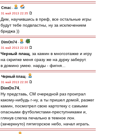
Cmac
-
31 май 2013 22:35
Дим, научившись в преф, все остальные игры
будут тебе подвластны, ну за исключением
бриджа ))
DimOn74
-
31 май 2013 22:33
Черный плащ
, за камин в многоэтажке и игру
на скрипке меня сразу же на дурку заберут.
в домино умею. нарды - фигня...
Черный плащ
-
31 май 2013 22:30
DimOn74
,
Ну представь, СМ очередной раз проиграл
какому-нибудь г-ну, а ты пришел домой, разжег
камин, посмотрел свою картотеку с самыми
опасными футболистами-преступниками и,
глянув слегка печально в темное лон.
(зачеркнуто) пятигорское небо, начал играть.