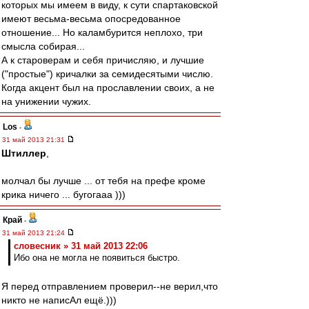
которых мы имеем в виду, к сути спартаковской
имеют весьма-весьма опосредованное
отношение... Но каламбурится неплохо, три
смысла собирая...
А к староверам и себя причисляю, и лучшие
("простые") кричалки за семидесятыми числю.
Когда акцент был на прославлении своих, а не
на унижении чужих.
Los
-
31 май 2013 21:31
Штиллер
,
молчал бы лучше ... от тебя на префе кроме
крика ничего ... бугогааа )))
Край
-
31 май 2013 21:24
словесник » 31 май 2013 22:06
Ибо она не могла не появиться быстро.
Я перед отправлением проверил--не верил,что
никто не написАл ещё.)))