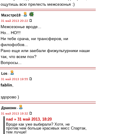
ощутишь всю прелесть межсезонья :)
Маэстро18
-
31 май 2013 20:22
Межсезонье вроде...
Но... НО!!!
Ни тебе срача, ни трансферов, ни
филофобов...
Рано еще или заебали физкультурники наши
так, что всем пох?
Вопросы...
Los
-
31 май 2013 19:55
fablin
,
здорово )
Драконн
-
31 май 2013 19:32
nad » 31 май 2013, 18:20
Вроде как уже выбирали? Хотя, не
против:чем больше красивых мисс Спартак,
тем лучше!