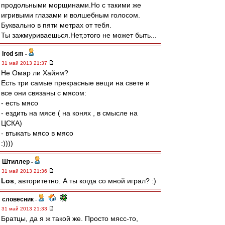
продольными морщинами.Но с такими же
игривыми глазами и волшебным голосом.
Буквально в пяти метрах от тебя.
Ты зажмуриваешься.Нет,этого не может быть...
irod sm
-
31 май 2013 21:37
Не Омар ли Хайям?
Есть три самые прекрасные вещи на свете и
все они связаны с мясом:
- есть мясо
- ездить на мясе ( на конях , в смысле на
ЦСКА)
- втыкать мясо в мясо
:))))
Штиллер
-
31 май 2013 21:36
Los
, авторитетно. А ты когда со мной играл? :)
словесник
-
31 май 2013 21:33
Братцы, да я ж такой же. Просто мясс-то,