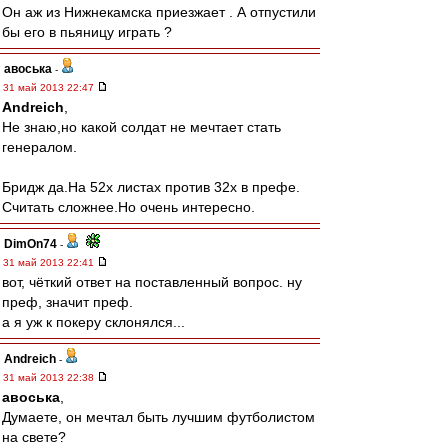
Он аж из Нижнекамска приезжает . А отпустили
бы его в пьяницу играть ?
авоська
-
31 май 2013 22:47
Andreich
,
Не знаю,но какой солдат не мечтает стать
генералом.
Бридж да.На 52х листах против 32х в префе.
Считать сложнее.Но очень интересно.
DimOn74
-
31 май 2013 22:41
вот, чёткий ответ на поставленный вопрос. ну
преф, значит преф.
а я уж к покеру склонялся...
Andreich
-
31 май 2013 22:38
авоська
,
Думаете, он мечтал быть лучшим футболистом
на свете?