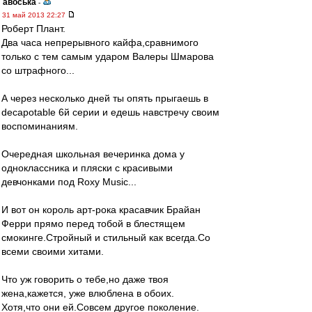
авоська
-
31 май 2013 22:27
Роберт Плант.
Два часа непрерывного кайфа,сравнимого
только с тем самым ударом Валеры Шмарова
со штрафного...
А через несколько дней ты опять прыгаешь в
decapotable 6й серии и едешь навстречу своим
воспоминаниям.
Очередная школьная вечеринка дома у
одноклассника и пляски с красивыми
девчонками под Roxy Music...
И вот он король арт-рока красавчик Брайан
Ферри прямо перед тобой в блестящем
смокинге.Стройный и стильный как всегда.Со
всеми своими хитами.
Что уж говорить о тебе,но даже твоя
жена,кажется, уже влюблена в обоих.
Хотя,что они ей.Совсем другое поколение.