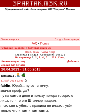
Официальный сайт болельщиков ФК "Спартак" Москва
Полная версия
Вход
•
Регистрация
FAQ
•
Поиск
Общение на сайте
Гостевая книга ВВ
»
Пред. тема
|
След. тема
Страница
1
из
213
[ Сообщений: 10612 ]
На страницу
1
,
2
,
3
,
4
,
5
...
213
След.
Начать новую тему
Добавить
Версия для печати
26.04.2013 - 31.05.2013
DimOn74
-
31 май 2013 22:59
fablin
, Юрий... ну вот в точку.
значит преф, да?
ну на самом деле в пользу покера говорило
лишь то, что его Штиллер пиарил.
я сильно глубоко в правила не влазил, усёк
только что и там и там карты.