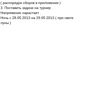
( распорядок сборов в приложении )
3. Поставить задачи на турнир .
Напряжение нарастает .
Ночь с 28.05.2013 на 29.05.2013 ( при свете
луны )
Беседа с Председателем СД вышла нелегкой (
впрочем , как всегда )
Интенсивность и дисциплина на сборах
предполагаются нешуточными .
Опуская некоторые детали сбора , которые
являются внутренней тайной и не подлежат
огласке , приведу отдельные пункты .
- Подъем . 9.00 ( охренеть , как рано ! )
- Завтрак , физподготовка , теория , ланч ,
тихий час , опять теория , отработка
стандартных положений - день расписан
практически по минутам .
Удалось убедить о необходимости включения в
меню 100 гр. бромонтана перед ужином .
Зато вынесли из номера телевизор , ноутбук и
мобильник .
Для вечернего отдыха в номере лишь 2 книги .