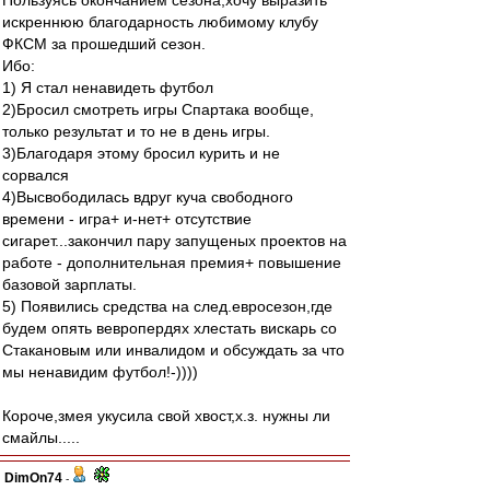
Пользуясь окончанием сезона,хочу выразить
искреннюю благодарность любимому клубу
ФКСМ за прошедший сезон.
Ибо:
1) Я стал ненавидеть футбол
2)Бросил смотреть игры Спартака вообще,
только результат и то не в день игры.
3)Благодаря этому бросил курить и не
сорвался
4)Высвободилась вдруг куча свободного
времени - игра+ и-нет+ отсутствие
сигарет...закончил пару запущеных проектов на
работе - дополнительная премия+ повышение
базовой зарплаты.
5) Появились средства на след.евросезон,где
будем опять вевропердях хлестать вискарь со
Стакановым или инвалидом и обсуждать за что
мы ненавидим футбол!-))))
Короче,змея укусила свой хвост,х.з. нужны ли
смайлы.....
DimOn74
-