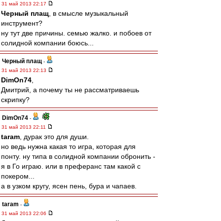
31 май 2013 22:17
Черный плащ
, в смысле музыкальный
инструмент?
ну тут две причины. семью жалко. и побоев от
солидной компании боюсь...
Черный плащ
-
31 май 2013 22:13
DimOn74
,
Дмитрий, а почему ты не рассматриваешь
скрипку?
DimOn74
-
31 май 2013 22:11
taram
, дурак это для души.
но ведь нужна какая то игра, которая для
понту. ну типа в солидной компании обронить -
я в Го играю. или в преферанс там какой с
покером...
а в узком кругу, ясен пень, бура и чапаев.
taram
-
31 май 2013 22:06