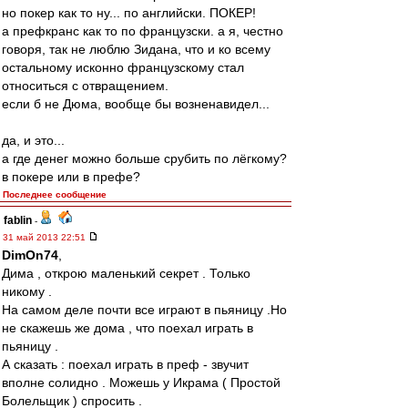
но покер как то ну... по английски. ПОКЕР!
а префкранс как то по французски. а я, честно
говоря, так не люблю Зидана, что и ко всему
остальному исконно французскому стал
относиться с отвращением.
если б не Дюма, вообще бы возненавидел...
да, и это...
а где денег можно больше срубить по лёгкому?
в покере или в префе?
Последнее сообщение
fablin
-
31 май 2013 22:51
DimOn74
,
Дима , открою маленький секрет . Только
никому .
На самом деле почти все играют в пьяницу .Но
не скажешь же дома , что поехал играть в
пьяницу .
А сказать : поехал играть в преф - звучит
вполне солидно . Можешь у Икрама ( Простой
Болельщик ) спросить .