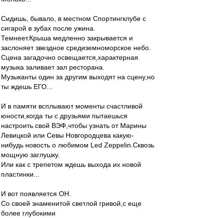
Сидишь, бывало, в местном Спортингклубе с
сигарой в зубах после ужина.
Темнеет.Крыша медленно закрывается и
заслоняет звездное средиземноморское небо.
Сцена загадочно освещается,характерная
музыка заливает зал ресторана.
Музыканты один за другим выходят на сцену,но
ты ждешь ЕГО...
И в памяти всплывают моменты счастливой
юности,когда ты c друзьями пытаешься
настроить свой ВЭФ,чтобы узнать от Марины
Левицкой или Севы Новгородцева какую-
нибудь новость о любимом Led Zeppelin.Сквозь
мощную заглушку.
Или как с трепетом ждешь выхода их новой
пластинки...
И вот появляется ОН.
Со своей знаменитой светлой гривой,с еще
более глубокими