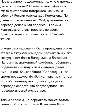
Неожиданное продолжение получило громкое
дело о пропаже 230 миллионов рублей со
счета футболиста питерского "Зенита" и
сборной России Александра Кержакова. По
данным отечественных СМИ, документы на
перевод денег были подписаны самим
Кержаковым, а случилос это во время
бракоразводного процесса с его бывшей
женой.
В ходе расследования была проведена очная
ставка между Александром Кержаковым и экс-
сотрудником банка Владимиром Багаевым.
Напомним, знаменитый футболист обвинил в
подделывании подписи и хищении денег
именно его. Как сообщает "Собеседник", во
время процедуры футболист признался в том,
что собственноручно подписал документ о
переводе средств, что подтвердилось на
графологической экспертизе.
Таким образом, на Кержакова может подать
встречный иск менеджер Владимир Багаев.