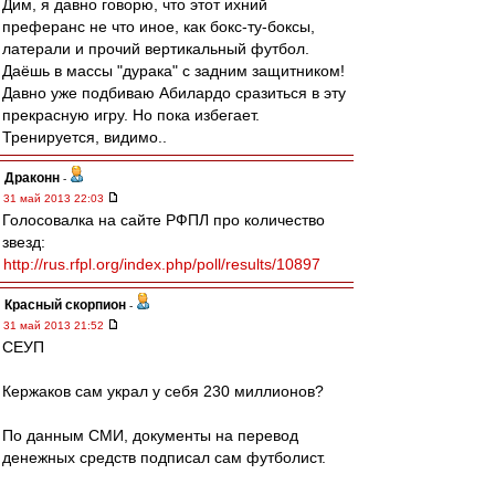
Дим, я давно говорю, что этот ихний
преферанс не что иное, как бокс-ту-боксы,
латерали и прочий вертикальный футбол.
Даёшь в массы "дурака" с задним защитником!
Давно уже подбиваю Абилардо сразиться в эту
прекрасную игру. Но пока избегает.
Тренируется, видимо..
Драконн
-
31 май 2013 22:03
Голосовалка на сайте РФПЛ про количество
звезд:
http://rus.rfpl.org/index.php/poll/results/10897
Красный скорпион
-
31 май 2013 21:52
СЕУП
Кержаков сам украл у себя 230 миллионов?
По данным СМИ, документы на перевод
денежных средств подписал сам футболист.