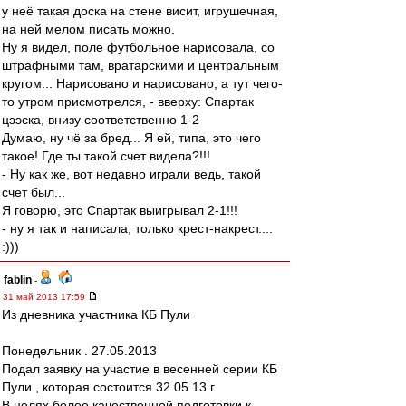
у неё такая доска на стене висит, игрушечная,
на ней мелом писать можно.
Ну я видел, поле футбольное нарисовала, со
штрафными там, вратарскими и центральным
кругом... Нарисовано и нарисовано, а тут чего-
то утром присмотрелся, - вверху: Спартак
цээска, внизу соответственно 1-2
Думаю, ну чё за бред... Я ей, типа, это чего
такое! Где ты такой счет видела?!!!
- Ну как же, вот недавно играли ведь, такой
счет был...
Я говорю, это Спартак выигрывал 2-1!!!
- ну я так и написала, только крест-накрест....
:)))
fablin
-
31 май 2013 17:59
Из дневника участника КБ Пули
Понедельник . 27.05.2013
Подал заявку на участие в весенней серии КБ
Пули , которая состоится 32.05.13 г.
В целях более качественной подготовки к