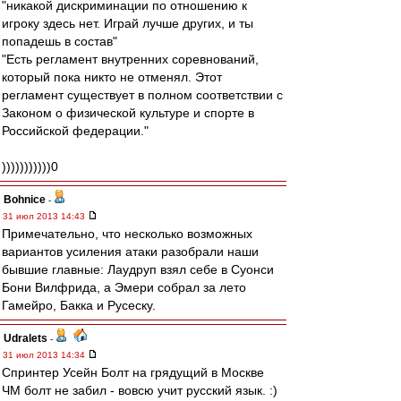
"никакой дискриминации по отношению к
игроку здесь нет. Играй лучше других, и ты
попадешь в состав"
"Есть регламент внутренних соревнований,
который пока никто не отменял. Этот
регламент существует в полном соответствии с
Законом о физической культуре и спорте в
Российской федерации."
)))))))))))0
Bohnice
-
31 июл 2013 14:43
Примечательно, что несколько возможных
вариантов усиления атаки разобрали наши
бывшие главные: Лаудруп взял себе в Суонси
Бони Вилфрида, а Эмери собрал за лето
Гамейро, Бакка и Русеску.
Udralets
-
31 июл 2013 14:34
Спринтер Усейн Болт на грядущий в Москве
ЧМ болт не забил - вовсю учит русский язык. :)