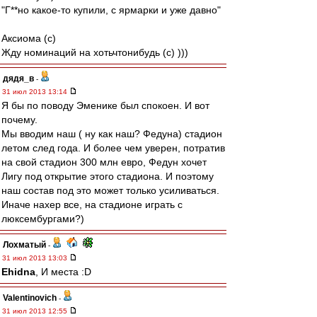
"Г**но какое-то купили, с ярмарки и уже давно"
Аксиома (с)
Жду номинаций на хотьчтонибудь (с) )))
дядя_в
-
31 июл 2013 13:14
Я бы по поводу Эменике был спокоен. И вот
почему.
Мы вводим наш ( ну как наш? Федуна) стадион
летом след года. И более чем уверен, потратив
на свой стадион 300 млн евро, Федун хочет
Лигу под открытие этого стадиона. И поэтому
наш состав под это может только усиливаться.
Иначе нахер все, на стадионе играть с
люксембургами?)
Лохматый
-
31 июл 2013 13:03
Ehidna
, И места :D
Valentinovich
-
31 июл 2013 12:55