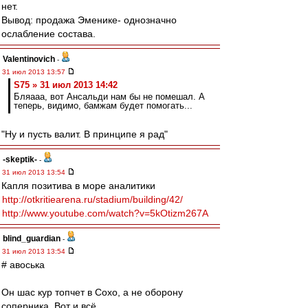
нет.
Вывод: продажа Эменике- однозначно
ослабление состава.
Valentinovich
-
31 июл 2013 13:57
S75 » 31 июл 2013 14:42
Бляааа, вот Ансальди нам бы не помешал. А
теперь, видимо, бамжам будет помогать...
"Ну и пусть валит. В принципе я рад"
-skeptik-
-
31 июл 2013 13:54
Капля позитива в море аналитики
http://otkritiearena.ru/stadium/building/42/
http://www.youtube.com/watch?v=5kOtizm267A
blind_guardian
-
31 июл 2013 13:54
# авоська
Он шас кур топчет в Сохо, а не оборону
соперника. Вот и всё.