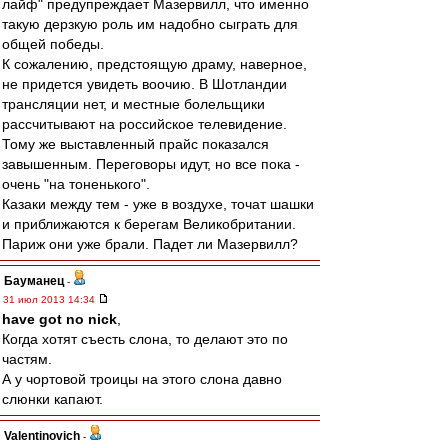
лайф" предупреждает Мазервилл, что именно
такую дерзкую роль им надобно сыграть для
общей победы.
К сожалению, предстоящую драму, наверное,
не придется увидеть воочию. В Шотландии
трансляции нет, и местные болельщики
рассчитывают на российское телевидение.
Тому же выставленный прайс показался
завышенным. Переговоры идут, но все пока -
очень "на тоненького".
Казаки между тем - уже в воздухе, точат шашки
и приближаются к берегам Великобритании.
Париж они уже брали. Падет ли Мазервилл?
Бауманец
-
31 июл 2013 14:34
have got no nick
,
Когда хотят съесть слона, то делают это по
частям.
А у чортовой троицы на этого слона давно
слюнки капают.
Valentinovich
-