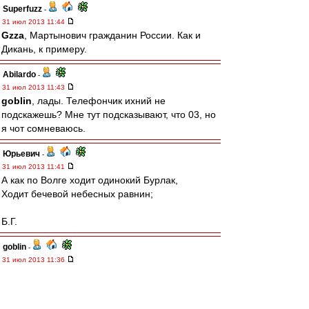
Superfuzz
-
31 июл 2013 11:44
Gzza
, Мартынович гражданин России. Как и
Дикань, к примеру.
Abilardo
-
31 июл 2013 11:43
goblin
, лады. Телефончик ихний не
подскажешь? Мне тут подсказывают, что 03, но
я чот сомневаюсь.
Юрьевич
-
31 июл 2013 11:41
А как по Волге ходит одинокий Бурлак,
Ходит бечевой небесных равнин;
Б.Г.
goblin
-
31 июл 2013 11:36
Abilardo
, а, так в восемь с половиной?..
Тогда я не прав – ты имеешь полное право на
68-ми часовой рабочий курьерский день!