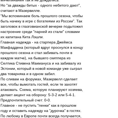
мячепинания так и не дождались.
Но "за дважды битых - одного небитого дают",
считают в Мазервилле.
"Мы вспоминаем боль прошлого сезона, чтобы
быть начеку в игре с богатеями из России". Так
заголовок в глазговианской вечерке подытожил
настроение среди "парней из стали" словами
их капитана Кита Лэшли.
Главная надежда - на старпера Джеймса
Макфаддена (который вдруг проснулся в концу
прошлого сезона и стал забивать почти в
каждом матче), на бывшего скиппера из
Селтика Стивена Макмануса и на забивалу из
Эстонии, который в новой команде уже сыграл
два товарняка и в одном забил.
По сливам на форумах, Мазервелл сделает
все, чтобы вымотать гостей, если те захотят
атаковать. Схема, которую планируют хозяева,
делает акцент на оборону: 5-3-2 или 5-4-1.
Предпочтительный счет: 0-0.
Главное - не пустить "пенки" как в прошлом
году и оставить надежду на "дурочка" в гостях.
По любому в Европе почти всегда получается,