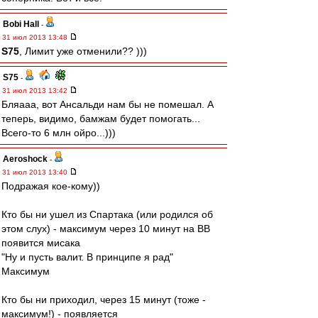
Bobi Hall
-
31 июл 2013 13:48
S75
, Лимит уже отменили?? )))
S75
-
31 июл 2013 13:42
Бляааа, вот Ансальди нам бы не помешал. А
теперь, видимо, бамжам будет помогать...
Всего-то 6 млн ойро...)))
Aeroshock
-
31 июл 2013 13:40
Подражая кое-кому))
Кто бы ни ушел из Спартака (или родился об
этом слух) - максимум через 10 минут на ВВ
появится мисака
"Ну и пусть валит. В принципе я рад"
Максимум
Кто бы ни приходил, через 15 минут (тоже -
максимум!) - появляется