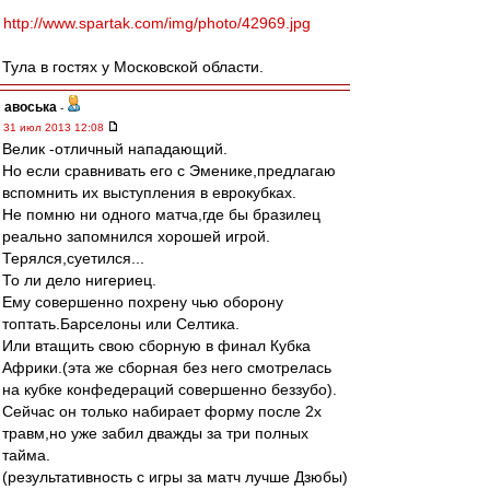
http://www.spartak.com/img/photo/42969.jpg
Тула в гостях у Московской области.
авоська
-
31 июл 2013 12:08
Велик -отличный нападающий.
Но если сравнивать его с Эменике,предлагаю
вспомнить их выступления в еврокубках.
Не помню ни одного матча,где бы бразилец
реально запомнился хорошей игрой.
Терялся,суетился...
То ли дело нигериец.
Ему совершенно похрену чью оборону
топтать.Барселоны или Селтика.
Или втащить свою сборную в финал Кубка
Африки.(эта же сборная без него смотрелась
на кубке конфедераций совершенно беззубо).
Сейчас он только набирает форму после 2х
травм,но уже забил дважды за три полных
тайма.
(результативность с игры за матч лучше Дзюбы)