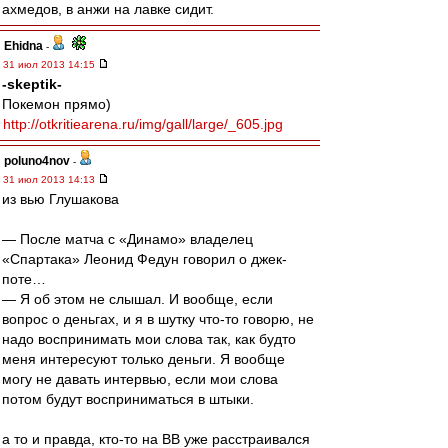
ахмедов, в анжи на лавке сидит.
Ehidna
-
31 июл 2013 14:15
-skeptik-
Покемон прямо)
http://otkritiearena.ru/img/gall/large/_605.jpg
poluno4nov
-
31 июл 2013 14:13
из вью Глушакова
— После матча с «Динамо» владелец
«Спартака» Леонид Федун говорил о джек-
поте…
— Я об этом не слышал. И вообще, если
вопрос о деньгах, и я в шутку что-то говорю, не
надо воспринимать мои слова так, как будто
меня интересуют только деньги. Я вообще
могу не давать интервью, если мои слова
потом будут восприниматься в штыки.
а то и правда, кто-то на ВВ уже расстраивался