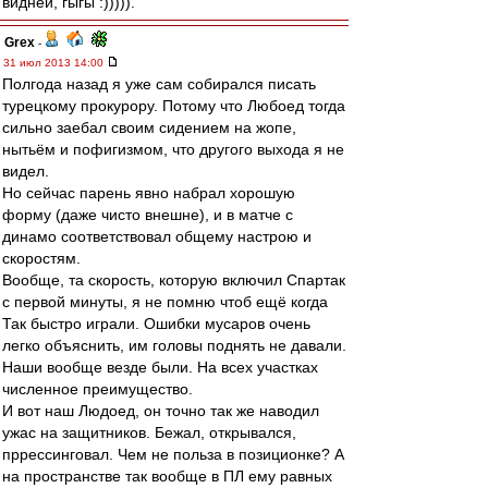
видней, гыгы :))))).
Grex
-
31 июл 2013 14:00
Полгода назад я уже сам собирался писать
турецкому прокурору. Потому что Любоед тогда
сильно заебал своим сидением на жопе,
нытьём и пофигизмом, что другого выхода я не
видел.
Но сейчас парень явно набрал хорошую
форму (даже чисто внешне), и в матче с
динамо соответствовал общему настрою и
скоростям.
Вообще, та скорость, которую включил Спартак
с первой минуты, я не помню чтоб ещё когда
Так быстро играли. Ошибки мусаров очень
легко объяснить, им головы поднять не давали.
Наши вообще везде были. На всех участках
численное преимущество.
И вот наш Людоед, он точно так же наводил
ужас на защитников. Бежал, открывался,
пррессинговал. Чем не польза в позиционке? А
на пространстве так вообще в ПЛ ему равных