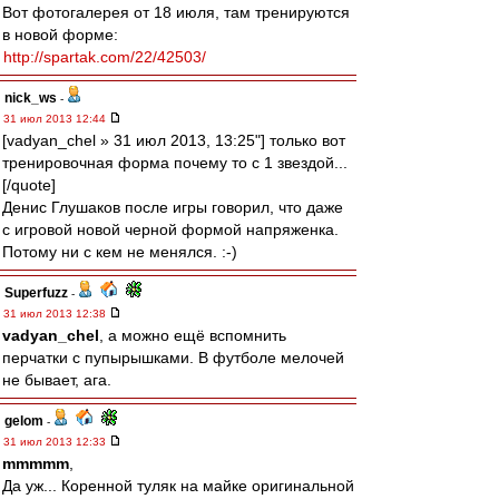
Вот фотогалерея от 18 июля, там тренируются
в новой форме:
http://spartak.com/22/42503/
nick_ws
-
31 июл 2013 12:44
[vadyan_chel » 31 июл 2013, 13:25"] только вот
тренировочная форма почему то с 1 звездой...
[/quote]
Денис Глушаков после игры говорил, что даже
с игровой новой черной формой напряженка.
Потому ни с кем не менялся. :-)
Superfuzz
-
31 июл 2013 12:38
vadyan_chel
, а можно ещё вспомнить
перчатки с пупырышками. В футболе мелочей
не бывает, ага.
gelom
-
31 июл 2013 12:33
mmmmm
,
Да уж... Коренной туляк на майке оригинальной