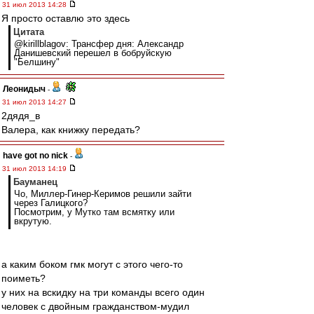
31 июл 2013 14:28
Я просто оставлю это здесь
Цитата
@kirillblagov: Трансфер дня: Александр
Данишевский перешел в бобруйскую
"Белшину"
Леонидыч
-
31 июл 2013 14:27
2дядя_в
Валера, как книжку передать?
have got no nick
-
31 июл 2013 14:19
Бауманец
Чо, Миллер-Гинер-Керимов решили зайти
через Галицкого?
Посмотрим, у Мутко там всмятку или
вкрутую.
а каким боком гмк могут с этого чего-то
поиметь?
у них на вскидку на три команды всего один
человек с двойным гражданством-мудил