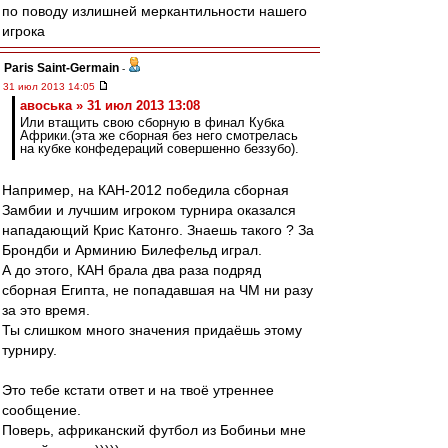
по поводу излишней меркантильности нашего
игрока
Paris Saint-Germain
-
31 июл 2013 14:05
авоська » 31 июл 2013 13:08
Или втащить свою сборную в финал Кубка
Африки.(эта же сборная без него смотрелась
на кубке конфедераций совершенно беззубо).
Например, на КАН-2012 победила сборная
Замбии и лучшим игроком турнира оказался
нападающий Крис Катонго. Знаешь такого ? За
Брондби и Арминию Билефельд играл.
А до этого, КАН брала два раза подряд
сборная Египта, не попадавшая на ЧМ ни разу
за это время.
Ты слишком много значения придаёшь этому
турниру.
Это тебе кстати ответ и на твоё утреннее
сообщение.
Поверь, африканский футбол из Бобиньи мне