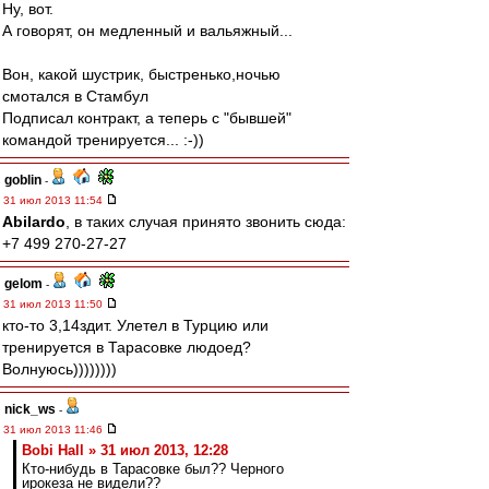
Ну, вот.
А говорят, он медленный и вальяжный...
Вон, какой шустрик, быстренько,ночью
смотался в Стамбул
Подписал контракт, а теперь с "бывшей"
командой тренируется... :-))
goblin
-
31 июл 2013 11:54
Abilardo
, в таких случая принято звонить сюда:
+7 499 270-27-27
gelom
-
31 июл 2013 11:50
кто-то 3,14здит. Улетел в Турцию или
тренируется в Тарасовке людоед?
Волнуюсь))))))))
nick_ws
-
31 июл 2013 11:46
Bobi Hall » 31 июл 2013, 12:28
Кто-нибудь в Тарасовке был?? Черного
ирокеза не видели??