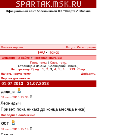
Официальный сайт болельщиков ФК "Спартак" Москва
Полная версия
Вход
•
Регистрация
FAQ
•
Поиск
Общение на сайте
Гостевая книга ВВ
»
Пред. тема
|
След. тема
Страница
3
из
213
[ Сообщений: 10604 ]
На страницу
Пред.
1
,
2
,
3
,
4
,
5
,
6
...
213
След.
Начать новую тему
Добавить
Версия для печати
01.07.2013 - 31.07.2013
дядя_в
-
31 июл 2013 15:30
Леонидыч
Привет, пока никак) до конца месяца ника)
Последнее сообщение
ОСТ
-
31 июл 2013 15:16