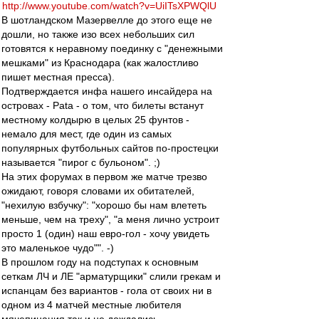
http://www.youtube.com/watch?v=UiITsXPWQlU
В шотландском Мазервелле до этого еще не
дошли, но также изо всех небольших сил
готовятся к неравному поединку с "денежными
мешками" из Краснодара (как жалостливо
пишет местная пресса).
Подтверждается инфа нашего инсайдера на
островах - Pata - о том, что билеты встанут
местному колдырю в целых 25 фунтов -
немало для мест, где один из самых
популярных футбольных сайтов по-простецки
называется "пирог с бульоном". ;)
На этих форумах в первом же матче трезво
ожидают, говоря словами их обитателей,
"нехилую взбучку": "хорошо бы нам влететь
меньше, чем на треху", "а меня лично устроит
просто 1 (один) наш евро-гол - хочу увидеть
это маленькое чудо"". -)
В прошлом году на подступах к основным
сеткам ЛЧ и ЛЕ "арматурщики" слили грекам и
испанцам без вариантов - гола от своих ни в
одном из 4 матчей местные любителя