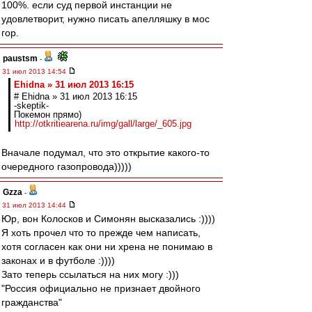
100%. если суд первой инстанции не
удовлетворит, нужно писать апелляшку в мос
гор.
paustsm
-
31 июл 2013 14:54
Ehidna » 31 июл 2013 16:15
# Ehidna » 31 июл 2013 16:15
-skeptik-
Покемон прямо)
http://otkritiearena.ru/img/gall/large/_605.jpg
Вначале подумал, что это открытие какого-то
очередного газопровода)))))
Gzza
-
31 июл 2013 14:44
Юр, вон Колосков и Симонян высказались :))))
Я хоть прочел что то прежде чем написать,
хотя согласен как они ни хрена не понимаю в
законах и в футболе :))))
Зато теперь ссылаться на них могу :)))
"Россия официально не признает двойного
гражданства"