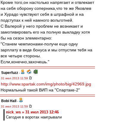
Кроме того,он настолько напрягает и отвлекает
на себя оборону соперника,что те же Яковлев
и Хурадо чувствуют себя в штрафной и на
подступах к ней намного вольготней.
С Валерой у него проблем не возникает и
замотивировать его на полную выкладку хотя
бы на сезон элементарно:
"Станем чемпионами-получи еще одну
зарплату в виде бонуса и мы отпустим тебя на
все четыре стороны.
Если,конечно,захочешь."
Superfuzz
-
31 июл 2013 11:59
http://www.spartak.com/img/photo/big/42969.jpg
Нормальный такой ВИП на "Спартаке-2"
Bobi Hall
-
31 июл 2013 11:59
nick_ws » 31 июл 2013 12:46
Сегодня в воротах наигрывали