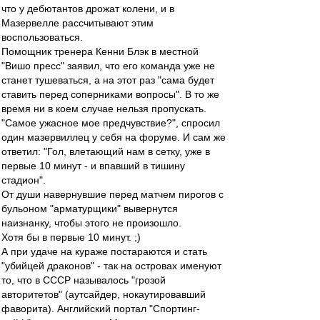
что у дебютантов дрожат колени, и в
Мазервелле рассчитывают этим
воспользоваться.
Помощник тренера Кенни Блэк в местной
"Вишо пресс" заявил, что его команда уже не
станет тушеваться, а на этот раз "сама будет
ставить перед соперниками вопросы". В то же
время ни в коем случае нельзя пропускать.
"Самое ужасное мое предчувствие?", спросил
один мазервиллец у себя на форуме. И сам же
ответил: "Гол, влетающий нам в сетку, уже в
первые 10 минут - и впавший в тишину
стадион".
От души навернувшие перед матчем пирогов с
бульоном "арматурщики" вывернутся
наизнанку, чтобы этого не произошло.
Хотя бы в первые 10 минут. ;)
А при удаче на кураже постараются и стать
"убийцей драконов" - так на островах именуют
то, что в СССР называлось "грозой
авторитетов" (аутсайдер, нокаутировавший
фаворита). Английский портал "Спортинг-