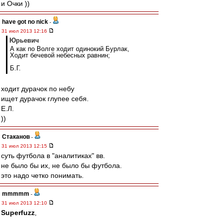
и Очки ))
have got no nick
-
31 июл 2013 12:16
Юрьевич
А как по Волге ходит одинокий Бурлак,
Ходит бечевой небесных равнин;
Б.Г.
ходит дурачок по небу
ищет дурачок глупее себя.
Е.Л.
))
Cтаканов
-
31 июл 2013 12:15
суть футбола в "аналитиках" вв.
не было бы их, не было бы футбола.
это надо четко понимать.
mmmmm
-
31 июл 2013 12:10
Superfuzz
,