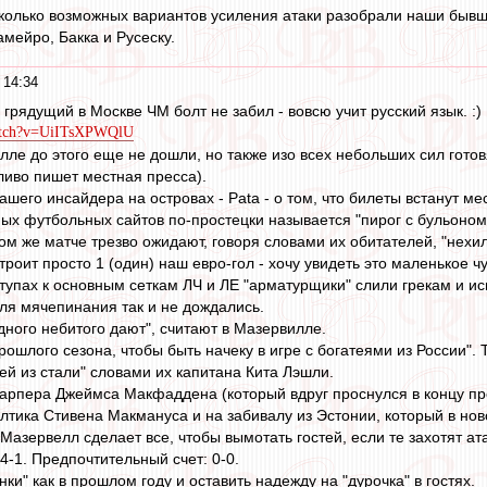
колько возможных вариантов усиления атаки разобрали наши бывш
мейро, Бакка и Русеску.
 14:34
грядущий в Москве ЧМ болт не забил - вовсю учит русский язык. :)
watch?v=UiITsXPWQlU
ле до этого еще не дошли, но также изо всех небольших сил гото
ливо пишет местная пресса).
шего инсайдера на островах - Pata - о том, что билеты встанут ме
ых футбольных сайтов по-простецки называется "пирог с бульоном"
ом же матче трезво ожидают, говоря словами их обитателей, "нехи
троит просто 1 (один) наш евро-гол - хочу увидеть это маленькое чуд
упах к основным сеткам ЛЧ и ЛЕ "арматурщики" слили грекам и исп
я мячепинания так и не дождались.
дного небитого дают", считают в Мазервилле.
шлого сезона, чтобы быть начеку в игре с богатеями из России". 
ей из стали" словами их капитана Кита Лэшли.
тарпера Джеймса Макфаддена (который вдруг проснулся в концу про
лтика Стивена Макмануса и на забивалу из Эстонии, который в нов
Мазервелл сделает все, чтобы вымотать гостей, если те захотят ат
-4-1. Предпочтительный счет: 0-0.
нки" как в прошлом году и оставить надежду на "дурочка" в гостях.