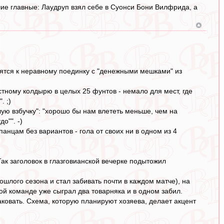
ие главные: Лаудруп взял себе в Суонси Бони Вилфрида, а
вятся к неравному поединку с "денежными мешками" из
стному колдырю в целых 25 фунтов - немало для мест, где
. ;)
лую взбучку": "хорошо бы нам влететь меньше, чем на
о"". -)
анцам без вариантов - гола от своих ни в одном из 4
Так заголовок в глазговианской вечерке подытожил
шлого сезона и стал забивать почти в каждом матче), на
ой команде уже сыграл два товарняка и в одном забил.
аковать. Схема, которую планируют хозяева, делает акцент