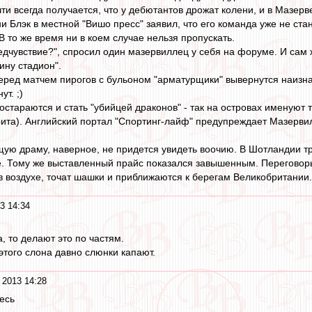
ти всегда получается, что у дебютантов дрожат колени, и в Мазер
Блэк в местной "Вишо пресс" заявил, что его команда уже не стане
 то же время ни в коем случае нельзя пропускать.
дчувствие?", спросил один мазервиллец у себя на форуме. И сам же
ину стадион".
ред матчем пирогов с бульоном "арматурщики" вывернутся наизнан
т. ;)
остараются и стать "убийцей драконов" - так на островах именуют т
та). Английский портал "Спортинг-лайф" предупреждает Мазервил
ую драму, наверное, не придется увидеть воочию. В Шотландии т
. Тому же выставленный прайс показался завышенным. Переговоры ид
 в воздухе, точат шашки и приближаются к берегам Великобритании
3 14:34
а, то делают это по частям.
этого слона давно слюнки капают.
 2013 14:28
есь