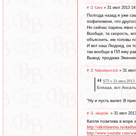
#
Grex
» 31 июл 2013 14
Полгода назад я уже са
пофигизмом, что другог
Но сейчас парень явно 
Вообще, та скорость, к
объяснить, им головы п
И вот наш Людоед, он т
так вообще в ПЛ ему рав
Вывод: продажа Эменике
#
Valentinovich
» 31 июл
S75 » 31 июл 2013
Бляааа, вот Ансаль
"Ну и пусть валит. В при
#
-skeptik-
» 31 июл 2013
Капля позитива в море 
http://otkritiearena.ru/stadi
http://www.youtube.com/w