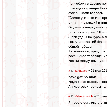
По любому в Европе поч
Помощник тренера Кенни 
соперниками вопросы". В
"Самое ужасное мое пре
минут - и впавший в тиш
От души навернувшие пе
Хотя бы в первые 10 мину
А при удаче на кураже п
нокаутировавший фавори
общей победы.
К сожалению, предстоящ
российское телевидение
Казаки между тем - уже
#
Бауманец
» 31 июл 201
have got no nick
,
Когда хотят съесть слон
А у чортовой троицы на 
#
Valentinovich
» 31 июл
Я просто оставлю это зд