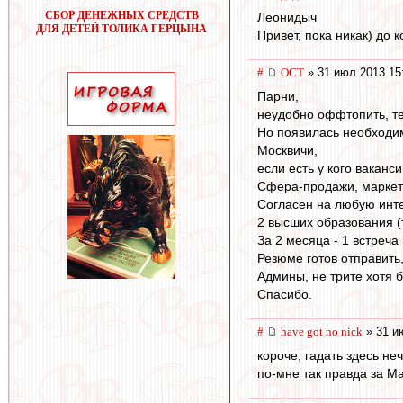
СБОР ДЕНЕЖНЫХ СРЕДСТВ
Леонидыч
ДЛЯ ДЕТЕЙ ТОЛИКА ГЕРЦЫНА
Привет, пока никак) до 
#
ОСТ
» 31 июл 2013 15
Парни,
неудобно оффтопить, те
Но появилась необходи
Москвичи,
если есть у кого ваканс
Сфера-продажи, маркет
Согласен на любую инте
2 высших образования (
За 2 месяца - 1 встреча
Резюме готов отправить,
Админы, не трите хотя б
Спасибо.
#
have got no nick
» 31 и
короче, гадать здесь не
по-мне так правда за М