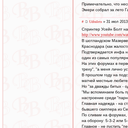
Примечательно, что нес
Эмери собрал за лето Га
#
Udralets
» 31 июл 2013
Спринтер Усейн Болт на 
http://www.youtube.com/
В шотландском Мазервел
Краснодара (как жалост
Подтверждается инфа на
один из самых популярн
На этих форумах в перв
треху", "а меня лично ус
В прошлом году на подст
матчей местные любител
Но "за дважды битых - о
"Мы вспоминаем боль про
настроение среди "парн
Главная надежда - на с
бывшего скиппера из Се
По сливам на форумах, 
на оборону: 5-3-2 или 5
Главное - не пустить "пе