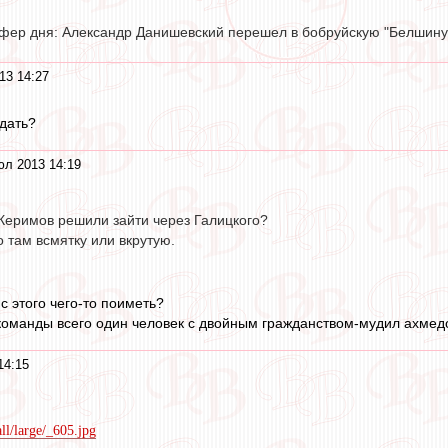
ансфер дня: Александр Данишевский перешел в бобруйскую "Белшину
13 14:27
едать?
юл 2013 14:19
Керимов решили зайти через Галицкого?
 там всмятку или вкрутую.
 с этого чего-то поиметь?
 команды всего один человек с двойным гражданством-мудил ахмедов
14:15
all/large/_605.jpg