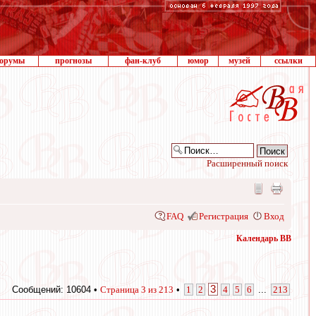
орумы
прогнозы
фан-клуб
юмор
музей
ссылки
Расширенный поиск
FAQ
Регистрация
Вход
Календарь ВВ
3
Сообщений: 10604 •
Страница
3
из
213
•
1
2
4
5
6
...
213