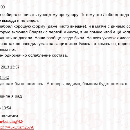
:00
м собирался писать турецкому прокурору. Потому что Любоед тогда
о выхода я не видел.
набрал хорошую форму (даже чисто внешне), и в матче с динамо с
оторую включил Спартак с первой минуты, я не помню чтоб ещё ког
однять не давали. Наши вообще везде были. На всех участках чис
очно так же наводил ужас на защитников. Бежал, открывался, пррес
ных нет.
- однозначно ослабление состава.
 2013 13:57
 14:42
ди нам бы не помешал. А теперь, видимо, бамжам будет помогать..
нципе я рад"
 13:54
аналитики
um/building/42/
atch?v=5kOtizm267A