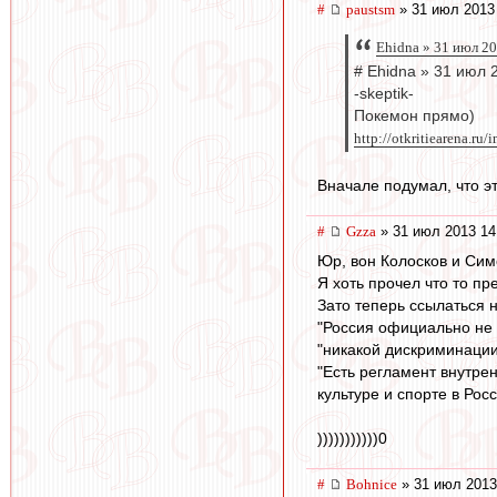
#
paustsm
» 31 июл 2013
Ehidna » 31 июл 2
# Ehidna » 31 июл 
-skeptik-
Покемон прямо)
http://otkritiearena.ru/
Вначале подумал, что эт
#
Gzza
» 31 июл 2013 14
Юр, вон Колосков и Симо
Я хоть прочел что то пр
Зато теперь ссылаться на
"Россия официально не 
"никакой дискриминации 
"Есть регламент внутре
культуре и спорте в Ро
)))))))))))0
#
Bohnice
» 31 июл 2013