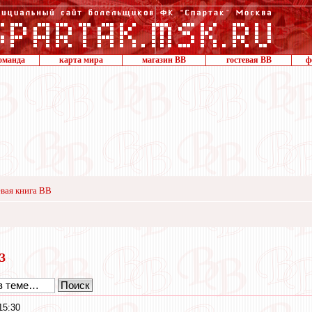
оманда
карта мира
магазин ВВ
гостевая ВВ
ф
вая книга ВВ
13
15:30