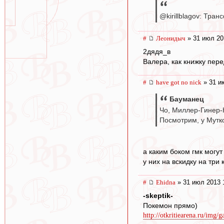
@kirillblagov: Тр
#
Леонидыч
» 31 июл 20
2дядя_в
Валера, как книжку пер
#
have got no nick
» 31 и
Бауманец
Чо, Миллер-Гинер-
Посмотрим, у Мутко
а каким боком гмк могут
у них на вскидку на три
#
Ehidna
» 31 июл 2013 
-skeptik-
Покемон прямо)
http://otkritiearena.ru/img/g