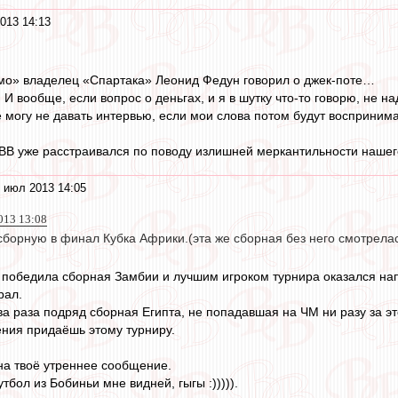
013 14:13
мо» владелец «Спартака» Леонид Федун говорил о джек-поте…
И вообще, если вопрос о деньгах, и я в шутку что-то говорю, не н
е могу не давать интервью, если мои слова потом будут воспринима
на ВВ уже расстраивался по поводу излишней меркантильности нашег
 июл 2013 14:05
013 13:08
сборную в финал Кубка Африки.(эта же сборная без него смотрела
победила сборная Замбии и лучшим игроком турнира оказался нап
рал.
ва раза подряд сборная Египта, не попадавшая на ЧМ ни разу за эт
ния придаёшь этому турниру.
 на твоё утреннее сообщение.
бол из Бобиньи мне видней, гыгы :))))).