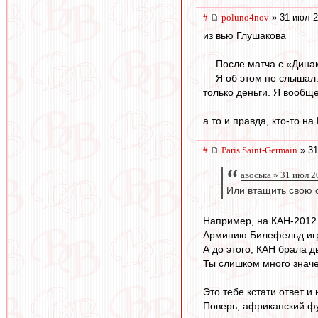
#
poluno4nov
» 31 июл 2
из вью Глушакова
— После матча с «Дина
— Я об этом не слышал. 
только деньги. Я вообщ
а то и правда, кто-то 
#
Paris Saint-Germain
» 31
авоська » 31 июл 2
Или втащить свою 
Например, на КАН-2012 
Арминию Билефельд иг
А до этого, КАН брала д
Ты слишком много значе
Это тебе кстати ответ и
Поверь, африканский фут