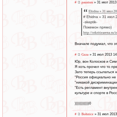
#
paustsm
» 31 июл 2013
Ehidna » 31 июл 2
# Ehidna » 31 июл 
-skeptik-
Покемон прямо)
http://otkritiearena.ru/
Вначале подумал, что эт
#
Gzza
» 31 июл 2013 14
Юр, вон Колосков и Симо
Я хоть прочел что то пр
Зато теперь ссылаться на
"Россия официально не 
"никакой дискриминации 
"Есть регламент внутре
культуре и спорте в Ро
)))))))))))0
#
Bohnice
» 31 июл 2013