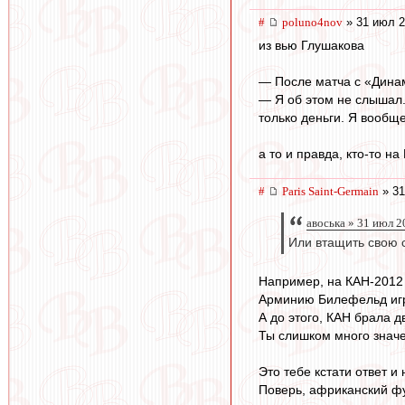
#
poluno4nov
» 31 июл 2
из вью Глушакова
— После матча с «Дина
— Я об этом не слышал. 
только деньги. Я вообщ
а то и правда, кто-то 
#
Paris Saint-Germain
» 31
авоська » 31 июл 2
Или втащить свою 
Например, на КАН-2012 
Арминию Билефельд иг
А до этого, КАН брала д
Ты слишком много значе
Это тебе кстати ответ и
Поверь, африканский фут