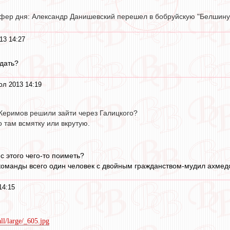
ансфер дня: Александр Данишевский перешел в бобруйскую "Белшину
13 14:27
едать?
юл 2013 14:19
Керимов решили зайти через Галицкого?
 там всмятку или вкрутую.
 с этого чего-то поиметь?
 команды всего один человек с двойным гражданством-мудил ахмедов
14:15
all/large/_605.jpg