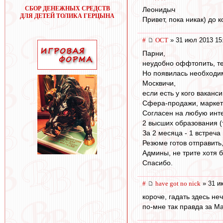
СБОР ДЕНЕЖНЫХ СРЕДСТВ
Леонидыч
ДЛЯ ДЕТЕЙ ТОЛИКА ГЕРЦЫНА
Привет, пока никак) до 
#
ОСТ
» 31 июл 2013 15
Парни,
неудобно оффтопить, те
Но появилась необходи
Москвичи,
если есть у кого ваканс
Сфера-продажи, маркет
Согласен на любую инте
2 высших образования (
За 2 месяца - 1 встреча
Резюме готов отправить,
Админы, не трите хотя б
Спасибо.
#
have got no nick
» 31 и
короче, гадать здесь не
по-мне так правда за М