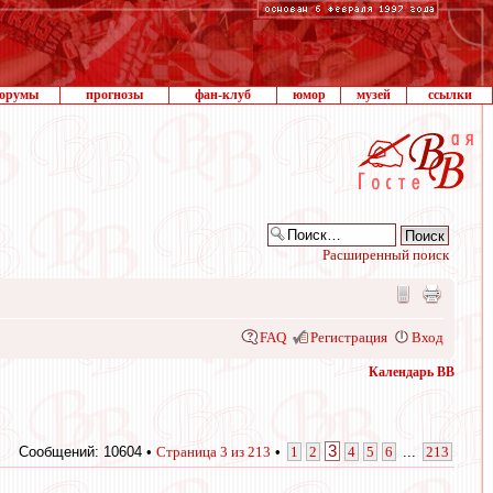
орумы
прогнозы
фан-клуб
юмор
музей
ссылки
Расширенный поиск
FAQ
Регистрация
Вход
Календарь ВВ
3
Сообщений: 10604 •
Страница
3
из
213
•
1
2
4
5
6
...
213