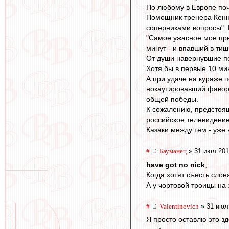
По любому в Европе поч
Помощник тренера Кенни 
соперниками вопросы". В
"Самое ужасное мое пре
минут - и впавший в тиш
От души навернувшие пе
Хотя бы в первые 10 мину
А при удаче на кураже п
нокаутировавший фавори
общей победы.
К сожалению, предстоящ
российское телевидение
Казаки между тем - уже
#
Бауманец
» 31 июл 201
have got no nick
,
Когда хотят съесть слон
А у чортовой троицы на 
#
Valentinovich
» 31 июл
Я просто оставлю это зд