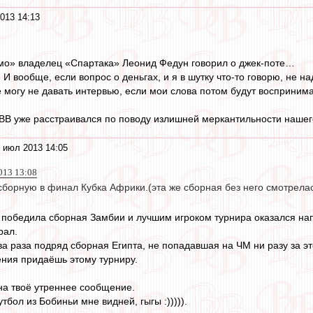
013 14:13
мо» владелец «Спартака» Леонид Федун говорил о джек-поте…
И вообще, если вопрос о деньгах, и я в шутку что-то говорю, не н
е могу не давать интервью, если мои слова потом будут воспринима
на ВВ уже расстраивался по поводу излишней меркантильности нашег
 июл 2013 14:05
013 13:08
сборную в финал Кубка Африки.(эта же сборная без него смотрела
победила сборная Замбии и лучшим игроком турнира оказался нап
рал.
ва раза подряд сборная Египта, не попадавшая на ЧМ ни разу за эт
ния придаёшь этому турниру.
 на твоё утреннее сообщение.
бол из Бобиньи мне видней, гыгы :))))).