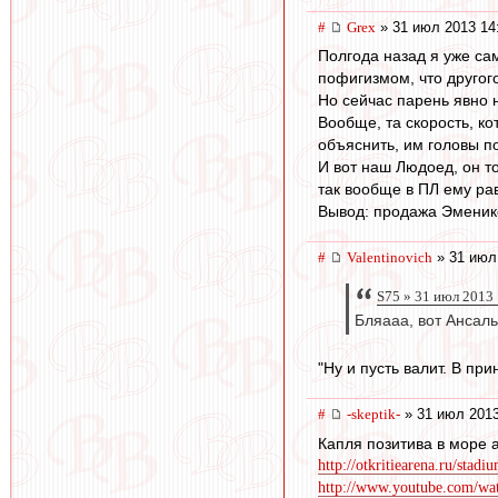
#
Grex
» 31 июл 2013 14
Полгода назад я уже са
пофигизмом, что другог
Но сейчас парень явно 
Вообще, та скорость, к
объяснить, им головы п
И вот наш Людоед, он т
так вообще в ПЛ ему рав
Вывод: продажа Эменике
#
Valentinovich
» 31 июл
S75 » 31 июл 2013
Бляааа, вот Ансаль
"Ну и пусть валит. В при
#
-skeptik-
» 31 июл 2013
Капля позитива в море 
http://otkritiearena.ru/stadi
http://www.youtube.com/w