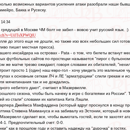
колько возможных вариантов усиления атаки разобрали наши бывш
мейро, Бакка и Русеску.
 14:34
грядущий в Москве ЧМ болт не забил - вовсю учит русский язык. :)
watch?v=UiITsXPWQlU
ле до этого еще не дошли, но также изо всех небольших сил гото
ливо пишет местная пресса).
шего инсайдера на островах - Pata - о том, что билеты встанут ме
ых футбольных сайтов по-простецки называется "пирог с бульоном"
ом же матче трезво ожидают, говоря словами их обитателей, "нехи
троит просто 1 (один) наш евро-гол - хочу увидеть это маленькое чуд
упах к основным сеткам ЛЧ и ЛЕ "арматурщики" слили грекам и исп
я мячепинания так и не дождались.
дного небитого дают", считают в Мазервилле.
шлого сезона, чтобы быть начеку в игре с богатеями из России". 
ей из стали" словами их капитана Кита Лэшли.
тарпера Джеймса Макфаддена (который вдруг проснулся в концу про
лтика Стивена Макмануса и на забивалу из Эстонии, который в нов
Мазервелл сделает все, чтобы вымотать гостей, если те захотят ат
-4-1. Предпочтительный счет: 0-0.
нки" как в прошлом году и оставить надежду на "дурочка" в гостях.