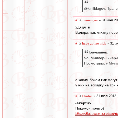
@kirillblagov: Тр
#
Леонидыч
» 31 июл 20
2дядя_в
Валера, как книжку пер
#
have got no nick
» 31 и
Бауманец
Чо, Миллер-Гинер-
Посмотрим, у Мутко
а каким боком гмк могут
у них на вскидку на три
#
Ehidna
» 31 июл 2013 
-skeptik-
Покемон прямо)
http://otkritiearena.ru/img/g