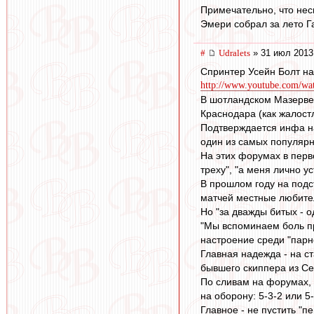
Примечательно, что нес
Эмери собрал за лето Га
#
Udralets
» 31 июл 2013
Спринтер Усейн Болт на 
http://www.youtube.com/
В шотландском Мазервел
Краснодара (как жалост
Подтверждается инфа на
один из самых популярн
На этих форумах в перв
треху", "а меня лично ус
В прошлом году на подст
матчей местные любител
Но "за дважды битых - о
"Мы вспоминаем боль про
настроение среди "парн
Главная надежда - на с
бывшего скиппера из Се
По сливам на форумах, 
на оборону: 5-3-2 или 5
Главное - не пустить "пе