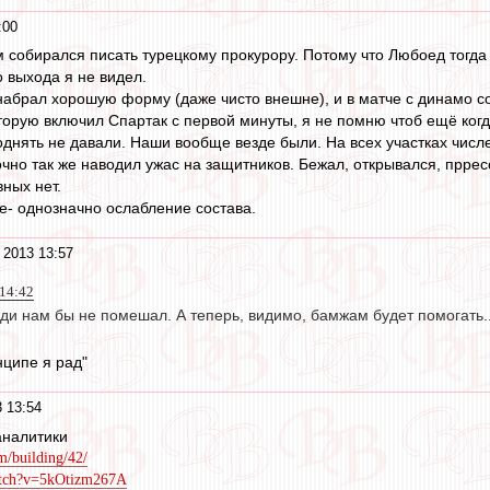
:00
м собирался писать турецкому прокурору. Потому что Любоед тогда
о выхода я не видел.
набрал хорошую форму (даже чисто внешне), и в матче с динамо с
оторую включил Спартак с первой минуты, я не помню чтоб ещё ког
однять не давали. Наши вообще везде были. На всех участках чис
очно так же наводил ужас на защитников. Бежал, открывался, пррес
ных нет.
- однозначно ослабление состава.
 2013 13:57
 14:42
ди нам бы не помешал. А теперь, видимо, бамжам будет помогать..
нципе я рад"
 13:54
аналитики
um/building/42/
atch?v=5kOtizm267A