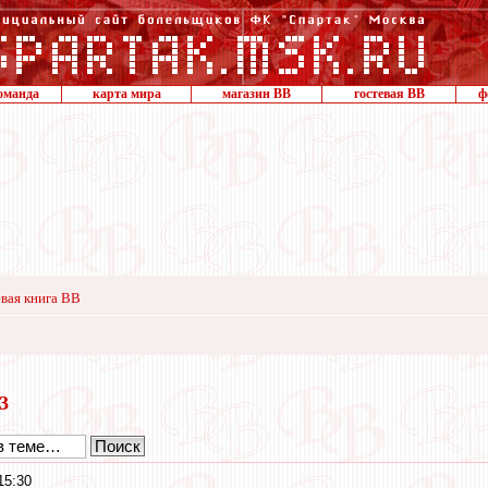
оманда
карта мира
магазин ВВ
гостевая ВВ
ф
вая книга ВВ
13
15:30