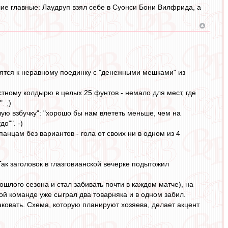
ие главные: Лаудруп взял себе в Суонси Бони Вилфрида, а
вятся к неравному поединку с "денежными мешками" из
стному колдырю в целых 25 фунтов - немало для мест, где
. ;)
лую взбучку": "хорошо бы нам влететь меньше, чем на
о"". -)
анцам без вариантов - гола от своих ни в одном из 4
Так заголовок в глазговианской вечерке подытожил
шлого сезона и стал забивать почти в каждом матче), на
ой команде уже сыграл два товарняка и в одном забил.
аковать. Схема, которую планируют хозяева, делает акцент