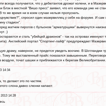
ти всегда получается, что у дебютантов дрожат колени, и в Мазер
Блэк в местной "Вишо пресс" заявил, что его команда уже не стане
 то же время ни в коем случае нельзя пропускать.
дчувствие?", спросил один мазервиллец у себя на форуме. И сам же
ину стадион".
ред матчем пирогов с бульоном "арматурщики" вывернутся наизнан
т. ;)
остараются и стать "убийцей драконов" - так на островах именуют т
та). Английский портал "Спортинг-лайф" предупреждает Мазервил
ую драму, наверное, не придется увидеть воочию. В Шотландии т
. Тому же выставленный прайс показался завышенным. Переговоры ид
 в воздухе, точат шашки и приближаются к берегам Великобритании
3 14:34
а, то делают это по частям.
этого слона давно слюнки капают.
 2013 14:28
есь