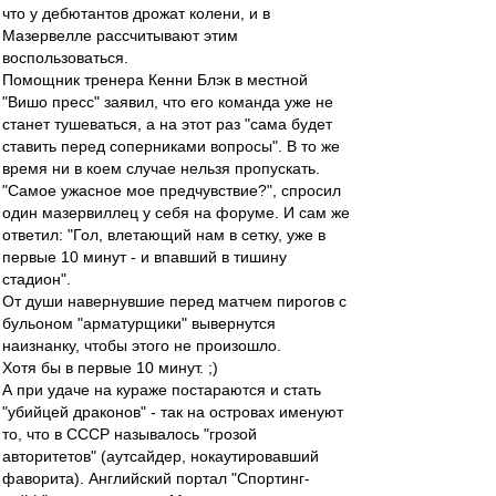
что у дебютантов дрожат колени, и в
Мазервелле рассчитывают этим
воспользоваться.
Помощник тренера Кенни Блэк в местной
"Вишо пресс" заявил, что его команда уже не
станет тушеваться, а на этот раз "сама будет
ставить перед соперниками вопросы". В то же
время ни в коем случае нельзя пропускать.
"Самое ужасное мое предчувствие?", спросил
один мазервиллец у себя на форуме. И сам же
ответил: "Гол, влетающий нам в сетку, уже в
первые 10 минут - и впавший в тишину
стадион".
От души навернувшие перед матчем пирогов с
бульоном "арматурщики" вывернутся
наизнанку, чтобы этого не произошло.
Хотя бы в первые 10 минут. ;)
А при удаче на кураже постараются и стать
"убийцей драконов" - так на островах именуют
то, что в СССР называлось "грозой
авторитетов" (аутсайдер, нокаутировавший
фаворита). Английский портал "Спортинг-