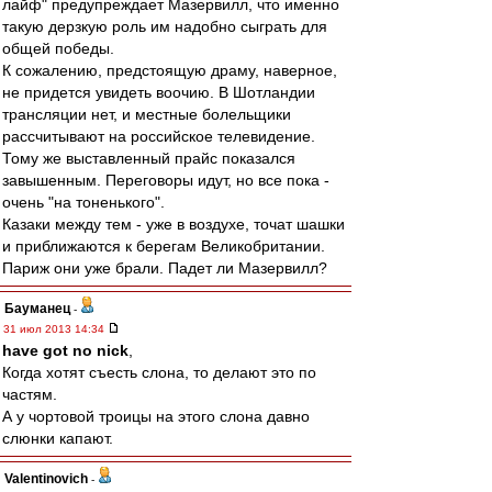
лайф" предупреждает Мазервилл, что именно
такую дерзкую роль им надобно сыграть для
общей победы.
К сожалению, предстоящую драму, наверное,
не придется увидеть воочию. В Шотландии
трансляции нет, и местные болельщики
рассчитывают на российское телевидение.
Тому же выставленный прайс показался
завышенным. Переговоры идут, но все пока -
очень "на тоненького".
Казаки между тем - уже в воздухе, точат шашки
и приближаются к берегам Великобритании.
Париж они уже брали. Падет ли Мазервилл?
Бауманец
-
31 июл 2013 14:34
have got no nick
,
Когда хотят съесть слона, то делают это по
частям.
А у чортовой троицы на этого слона давно
слюнки капают.
Valentinovich
-