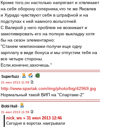
Кроме того,он настолько напрягает и отвлекает
на себя оборону соперника,что те же Яковлев
и Хурадо чувствуют себя в штрафной и на
подступах к ней намного вольготней.
С Валерой у него проблем не возникает и
замотивировать его на полную выкладку хотя
бы на сезон элементарно:
"Станем чемпионами-получи еще одну
зарплату в виде бонуса и мы отпустим тебя на
все четыре стороны.
Если,конечно,захочешь."
Superfuzz
-
31 июл 2013 11:59
http://www.spartak.com/img/photo/big/42969.jpg
Нормальный такой ВИП на "Спартаке-2"
Bobi Hall
-
31 июл 2013 11:59
nick_ws » 31 июл 2013 12:46
Сегодня в воротах наигрывали