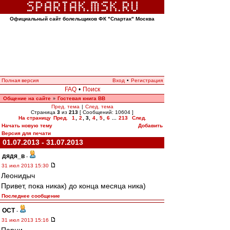
Официальный сайт болельщиков ФК "Спартак" Москва
Полная версия
Вход
•
Регистрация
FAQ
•
Поиск
Общение на сайте
Гостевая книга ВВ
»
Пред. тема
|
След. тема
Страница
3
из
213
[ Сообщений: 10604 ]
На страницу
Пред.
1
,
2
,
3
,
4
,
5
,
6
...
213
След.
Начать новую тему
Добавить
Версия для печати
01.07.2013 - 31.07.2013
дядя_в
-
31 июл 2013 15:30
Леонидыч
Привет, пока никак) до конца месяца ника)
Последнее сообщение
ОСТ
-
31 июл 2013 15:16