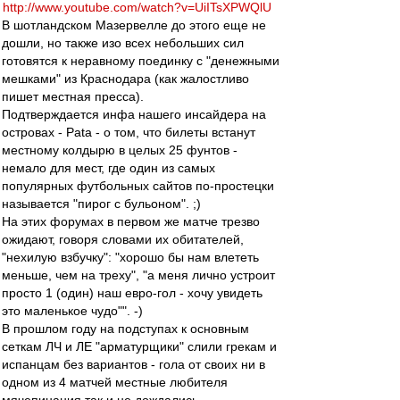
http://www.youtube.com/watch?v=UiITsXPWQlU
В шотландском Мазервелле до этого еще не
дошли, но также изо всех небольших сил
готовятся к неравному поединку с "денежными
мешками" из Краснодара (как жалостливо
пишет местная пресса).
Подтверждается инфа нашего инсайдера на
островах - Pata - о том, что билеты встанут
местному колдырю в целых 25 фунтов -
немало для мест, где один из самых
популярных футбольных сайтов по-простецки
называется "пирог с бульоном". ;)
На этих форумах в первом же матче трезво
ожидают, говоря словами их обитателей,
"нехилую взбучку": "хорошо бы нам влететь
меньше, чем на треху", "а меня лично устроит
просто 1 (один) наш евро-гол - хочу увидеть
это маленькое чудо"". -)
В прошлом году на подступах к основным
сеткам ЛЧ и ЛЕ "арматурщики" слили грекам и
испанцам без вариантов - гола от своих ни в
одном из 4 матчей местные любителя