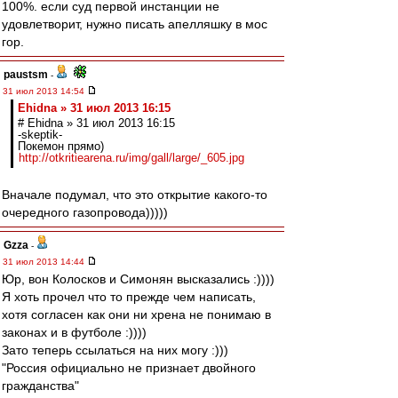
100%. если суд первой инстанции не
удовлетворит, нужно писать апелляшку в мос
гор.
paustsm
-
31 июл 2013 14:54
Ehidna » 31 июл 2013 16:15
# Ehidna » 31 июл 2013 16:15
-skeptik-
Покемон прямо)
http://otkritiearena.ru/img/gall/large/_605.jpg
Вначале подумал, что это открытие какого-то
очередного газопровода)))))
Gzza
-
31 июл 2013 14:44
Юр, вон Колосков и Симонян высказались :))))
Я хоть прочел что то прежде чем написать,
хотя согласен как они ни хрена не понимаю в
законах и в футболе :))))
Зато теперь ссылаться на них могу :)))
"Россия официально не признает двойного
гражданства"