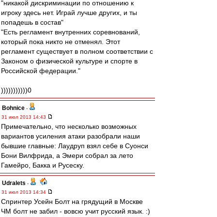
"никакой дискриминации по отношению к
игроку здесь нет. Играй лучше других, и ты
попадешь в состав"
"Есть регламент внутренних соревнований,
который пока никто не отменял. Этот
регламент существует в полном соответствии с
Законом о физической культуре и спорте в
Российской федерации."
)))))))))))0
Bohnice
-
31 июл 2013 14:43
Примечательно, что несколько возможных
вариантов усиления атаки разобрали наши
бывшие главные: Лаудруп взял себе в Суонси
Бони Вилфрида, а Эмери собрал за лето
Гамейро, Бакка и Русеску.
Udralets
-
31 июл 2013 14:34
Спринтер Усейн Болт на грядущий в Москве
ЧМ болт не забил - вовсю учит русский язык. :)