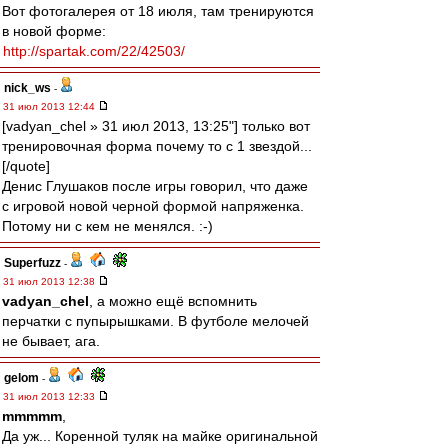
Вот фотогалерея от 18 июля, там тренируются
в новой форме:
http://spartak.com/22/42503/
nick_ws
-
31 июл 2013 12:44
[vadyan_chel » 31 июл 2013, 13:25"] только вот
тренировочная форма почему то с 1 звездой...
[/quote]
Денис Глушаков после игры говорил, что даже
с игровой новой черной формой напряженка.
Потому ни с кем не менялся. :-)
Superfuzz
-
31 июл 2013 12:38
vadyan_chel
, а можно ещё вспомнить
перчатки с пупырышками. В футболе мелочей
не бывает, ага.
gelom
-
31 июл 2013 12:33
mmmmm
,
Да уж... Коренной туляк на майке оригинальной