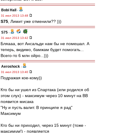
Bobi Hall
-
31 июл 2013 13:48
S75
, Лимит уже отменили?? )))
S75
-
31 июл 2013 13:42
Бляааа, вот Ансальди нам бы не помешал. А
теперь, видимо, бамжам будет помогать...
Всего-то 6 млн ойро...)))
Aeroshock
-
31 июл 2013 13:40
Подражая кое-кому))
Кто бы ни ушел из Спартака (или родился об
этом слух) - максимум через 10 минут на ВВ
появится мисака
"Ну и пусть валит. В принципе я рад"
Максимум
Кто бы ни приходил, через 15 минут (тоже -
максимум!) - появляется