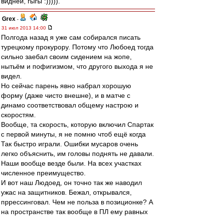
видней, гыгы :))))).
Grex
-
31 июл 2013 14:00
Полгода назад я уже сам собирался писать
турецкому прокурору. Потому что Любоед тогда
сильно заебал своим сидением на жопе,
нытьём и пофигизмом, что другого выхода я не
видел.
Но сейчас парень явно набрал хорошую
форму (даже чисто внешне), и в матче с
динамо соответствовал общему настрою и
скоростям.
Вообще, та скорость, которую включил Спартак
с первой минуты, я не помню чтоб ещё когда
Так быстро играли. Ошибки мусаров очень
легко объяснить, им головы поднять не давали.
Наши вообще везде были. На всех участках
численное преимущество.
И вот наш Людоед, он точно так же наводил
ужас на защитников. Бежал, открывался,
пррессинговал. Чем не польза в позиционке? А
на пространстве так вообще в ПЛ ему равных