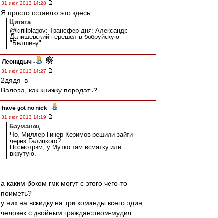
31 июл 2013 14:28
Я просто оставлю это здесь
Цитата
@kirillblagov: Трансфер дня: Александр
Данишевский перешел в бобруйскую
"Белшину"
Леонидыч
-
31 июл 2013 14:27
2дядя_в
Валера, как книжку передать?
have got no nick
-
31 июл 2013 14:19
Бауманец
Чо, Миллер-Гинер-Керимов решили зайти
через Галицкого?
Посмотрим, у Мутко там всмятку или
вкрутую.
а каким боком гмк могут с этого чего-то
поиметь?
у них на вскидку на три команды всего один
человек с двойным гражданством-мудил