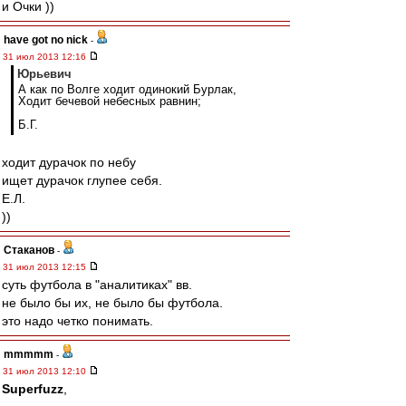
и Очки ))
have got no nick
-
31 июл 2013 12:16
Юрьевич
А как по Волге ходит одинокий Бурлак,
Ходит бечевой небесных равнин;
Б.Г.
ходит дурачок по небу
ищет дурачок глупее себя.
Е.Л.
))
Cтаканов
-
31 июл 2013 12:15
суть футбола в "аналитиках" вв.
не было бы их, не было бы футбола.
это надо четко понимать.
mmmmm
-
31 июл 2013 12:10
Superfuzz
,