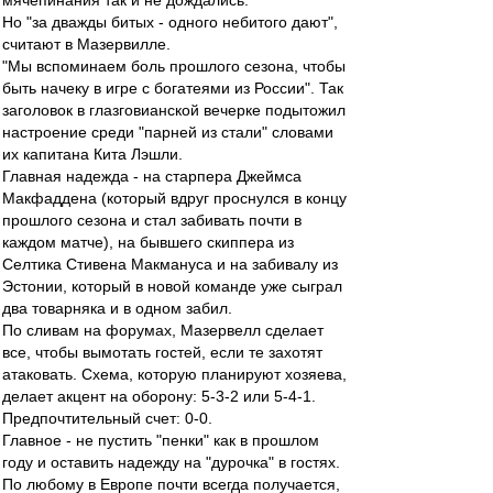
мячепинания так и не дождались.
Но "за дважды битых - одного небитого дают",
считают в Мазервилле.
"Мы вспоминаем боль прошлого сезона, чтобы
быть начеку в игре с богатеями из России". Так
заголовок в глазговианской вечерке подытожил
настроение среди "парней из стали" словами
их капитана Кита Лэшли.
Главная надежда - на старпера Джеймса
Макфаддена (который вдруг проснулся в концу
прошлого сезона и стал забивать почти в
каждом матче), на бывшего скиппера из
Селтика Стивена Макмануса и на забивалу из
Эстонии, который в новой команде уже сыграл
два товарняка и в одном забил.
По сливам на форумах, Мазервелл сделает
все, чтобы вымотать гостей, если те захотят
атаковать. Схема, которую планируют хозяева,
делает акцент на оборону: 5-3-2 или 5-4-1.
Предпочтительный счет: 0-0.
Главное - не пустить "пенки" как в прошлом
году и оставить надежду на "дурочка" в гостях.
По любому в Европе почти всегда получается,