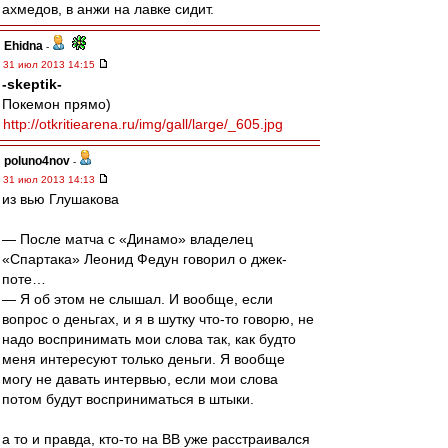
ахмедов, в анжи на лавке сидит.
Ehidna
-
31 июл 2013 14:15
-skeptik-
Покемон прямо)
http://otkritiearena.ru/img/gall/large/_605.jpg
poluno4nov
-
31 июл 2013 14:13
из вью Глушакова
— После матча с «Динамо» владелец
«Спартака» Леонид Федун говорил о джек-
поте…
— Я об этом не слышал. И вообще, если
вопрос о деньгах, и я в шутку что-то говорю, не
надо воспринимать мои слова так, как будто
меня интересуют только деньги. Я вообще
могу не давать интервью, если мои слова
потом будут восприниматься в штыки.
а то и правда, кто-то на ВВ уже расстраивался