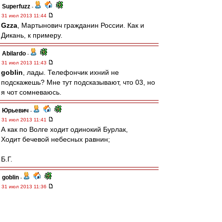
Superfuzz
-
31 июл 2013 11:44
Gzza
, Мартынович гражданин России. Как и
Дикань, к примеру.
Abilardo
-
31 июл 2013 11:43
goblin
, лады. Телефончик ихний не
подскажешь? Мне тут подсказывают, что 03, но
я чот сомневаюсь.
Юрьевич
-
31 июл 2013 11:41
А как по Волге ходит одинокий Бурлак,
Ходит бечевой небесных равнин;
Б.Г.
goblin
-
31 июл 2013 11:36
Abilardo
, а, так в восемь с половиной?..
Тогда я не прав – ты имеешь полное право на
68-ми часовой рабочий курьерский день!