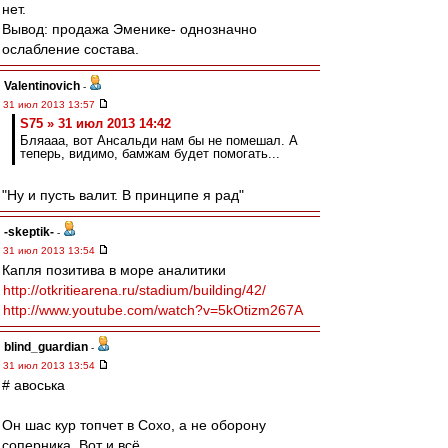
нет.
Вывод: продажа Эменике- однозначно
ослабление состава.
Valentinovich
-
31 июл 2013 13:57
S75 » 31 июл 2013 14:42
Бляааа, вот Ансальди нам бы не помешал. А
теперь, видимо, бамжам будет помогать...
"Ну и пусть валит. В принципе я рад"
-skeptik-
-
31 июл 2013 13:54
Капля позитива в море аналитики
http://otkritiearena.ru/stadium/building/42/
http://www.youtube.com/watch?v=5kOtizm267A
blind_guardian
-
31 июл 2013 13:54
# авоська
Он шас кур топчет в Сохо, а не оборону
соперника. Вот и всё.