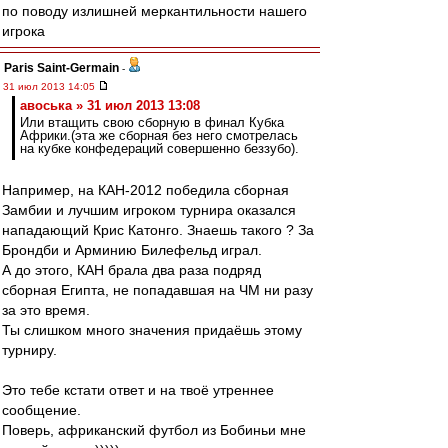
по поводу излишней меркантильности нашего
игрока
Paris Saint-Germain
-
31 июл 2013 14:05
авоська » 31 июл 2013 13:08
Или втащить свою сборную в финал Кубка
Африки.(эта же сборная без него смотрелась
на кубке конфедераций совершенно беззубо).
Например, на КАН-2012 победила сборная
Замбии и лучшим игроком турнира оказался
нападающий Крис Катонго. Знаешь такого ? За
Брондби и Арминию Билефельд играл.
А до этого, КАН брала два раза подряд
сборная Египта, не попадавшая на ЧМ ни разу
за это время.
Ты слишком много значения придаёшь этому
турниру.
Это тебе кстати ответ и на твоё утреннее
сообщение.
Поверь, африканский футбол из Бобиньи мне