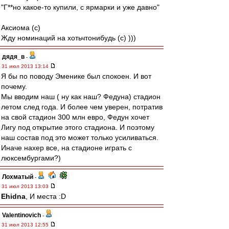
"Г**но какое-то купили, с ярмарки и уже давно"
Аксиома (с)
Жду номинаций на хотьчтонибудь (с) )))
дядя_в
-
31 июл 2013 13:14
Я бы по поводу Эменике был спокоен. И вот
почему.
Мы вводим наш ( ну как наш? Федуна) стадион
летом след года. И более чем уверен, потратив
на свой стадион 300 млн евро, Федун хочет
Лигу под открытие этого стадиона. И поэтому
наш состав под это может только усиливаться.
Иначе нахер все, на стадионе играть с
люксембургами?)
Лохматый
-
31 июл 2013 13:03
Ehidna
, И места :D
Valentinovich
-
31 июл 2013 12:55