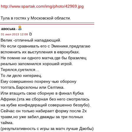
http://www.spartak.com/img/photo/42969.jpg
Тула в гостях у Московской области.
авоська
-
31 июл 2013 12:08
Велик -отличный нападающий.
Но если сравнивать его с Эменике,предлагаю
вспомнить их выступления в еврокубках.
Не помню ни одного матча,где бы бразилец
реально запомнился хорошей игрой.
Терялся,суетился...
То ли дело нигериец.
Ему совершенно похрену чью оборону
топтать.Барселоны или Селтика.
Или втащить свою сборную в финал Кубка
Африки.(эта же сборная без него смотрелась
на кубке конфедераций совершенно беззубо).
Сейчас он только набирает форму после 2х
травм,но уже забил дважды за три полных
тайма.
(результативность с игры за матч лучше Дзюбы)