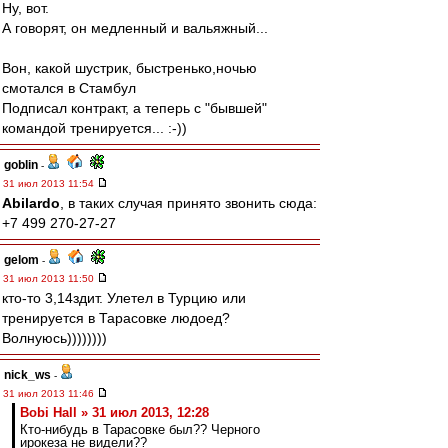
Ну, вот.
А говорят, он медленный и вальяжный...
Вон, какой шустрик, быстренько,ночью
смотался в Стамбул
Подписал контракт, а теперь с "бывшей"
командой тренируется... :-))
goblin
-
31 июл 2013 11:54
Abilardo
, в таких случая принято звонить сюда:
+7 499 270-27-27
gelom
-
31 июл 2013 11:50
кто-то 3,14здит. Улетел в Турцию или
тренируется в Тарасовке людоед?
Волнуюсь))))))))
nick_ws
-
31 июл 2013 11:46
Bobi Hall » 31 июл 2013, 12:28
Кто-нибудь в Тарасовке был?? Черного
ирокеза не видели??