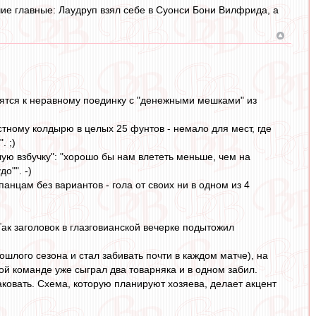
ие главные: Лаудруп взял себе в Суонси Бони Вилфрида, а
вятся к неравному поединку с "денежными мешками" из
стному колдырю в целых 25 фунтов - немало для мест, где
. ;)
лую взбучку": "хорошо бы нам влететь меньше, чем на
о"". -)
анцам без вариантов - гола от своих ни в одном из 4
Так заголовок в глазговианской вечерке подытожил
шлого сезона и стал забивать почти в каждом матче), на
ой команде уже сыграл два товарняка и в одном забил.
аковать. Схема, которую планируют хозяева, делает акцент