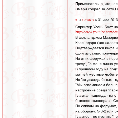
Примечательно, что нес
Эмери собрал за лето Га
#
Udralets
» 31 июл 2013
Спринтер Усейн Болт на 
http://www.youtube.com/
В шотландском Мазервел
Краснодара (как жалост
Подтверждается инфа на
один из самых популярн
На этих форумах в перв
треху", "а меня лично ус
В прошлом году на подст
матчей местные любител
Но "за дважды битых - о
"Мы вспоминаем боль про
настроение среди "парн
Главная надежда - на с
бывшего скиппера из Се
По сливам на форумах, 
на оборону: 5-3-2 или 5
Главное - не пустить "пе