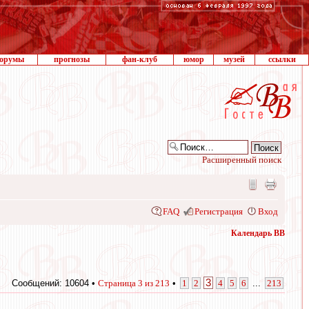
орумы
прогнозы
фан-клуб
юмор
музей
ссылки
Расширенный поиск
FAQ
Регистрация
Вход
Календарь ВВ
3
Сообщений: 10604 •
Страница
3
из
213
•
1
2
4
5
6
...
213