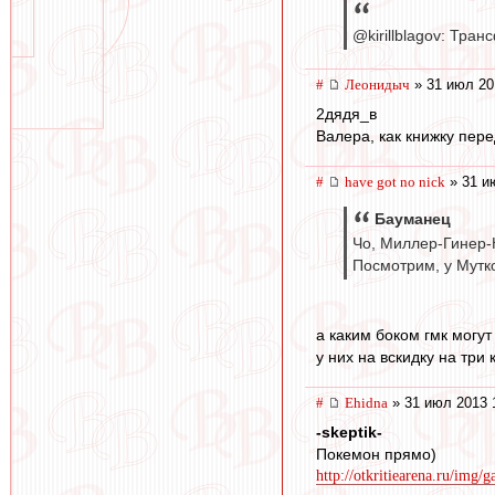
@kirillblagov: Тр
#
Леонидыч
» 31 июл 20
2дядя_в
Валера, как книжку пер
#
have got no nick
» 31 и
Бауманец
Чо, Миллер-Гинер-
Посмотрим, у Мутко
а каким боком гмк могут
у них на вскидку на три
#
Ehidna
» 31 июл 2013 
-skeptik-
Покемон прямо)
http://otkritiearena.ru/img/g