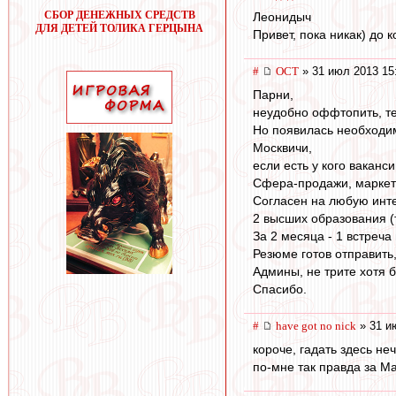
СБОР ДЕНЕЖНЫХ СРЕДСТВ
Леонидыч
ДЛЯ ДЕТЕЙ ТОЛИКА ГЕРЦЫНА
Привет, пока никак) до 
#
ОСТ
» 31 июл 2013 15
Парни,
неудобно оффтопить, те
Но появилась необходи
Москвичи,
если есть у кого ваканс
Сфера-продажи, маркет
Согласен на любую инте
2 высших образования (
За 2 месяца - 1 встреча
Резюме готов отправить,
Админы, не трите хотя б
Спасибо.
#
have got no nick
» 31 и
короче, гадать здесь не
по-мне так правда за М