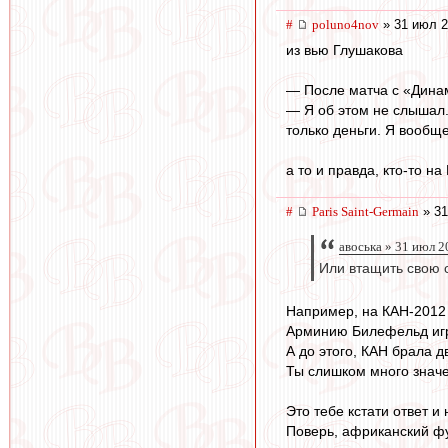
#
poluno4nov
» 31 июл 2
из вью Глушакова
— После матча с «Дина
— Я об этом не слышал. 
только деньги. Я вообщ
а то и правда, кто-то 
#
Paris Saint-Germain
» 31
авоська » 31 июл 2
Или втащить свою 
Например, на КАН-2012 
Арминию Билефельд иг
А до этого, КАН брала д
Ты слишком много значе
Это тебе кстати ответ и
Поверь, африканский фут