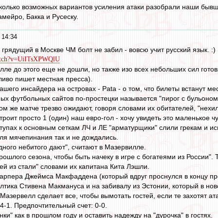
колько возможных вариантов усиления атаки разобрали наши бывш
мейро, Бакка и Русеску.
 14:34
грядущий в Москве ЧМ болт не забил - вовсю учит русский язык. :)
watch?v=UiITsXPWQlU
ле до этого еще не дошли, но также изо всех небольших сил гото
ливо пишет местная пресса).
шего инсайдера на островах - Pata - о том, что билеты встанут ме
ых футбольных сайтов по-простецки называется "пирог с бульоном"
ом же матче трезво ожидают, говоря словами их обитателей, "нехи
троит просто 1 (один) наш евро-гол - хочу увидеть это маленькое чуд
упах к основным сеткам ЛЧ и ЛЕ "арматурщики" слили грекам и исп
я мячепинания так и не дождались.
дного небитого дают", считают в Мазервилле.
шлого сезона, чтобы быть начеку в игре с богатеями из России". 
ей из стали" словами их капитана Кита Лэшли.
тарпера Джеймса Макфаддена (который вдруг проснулся в концу про
лтика Стивена Макмануса и на забивалу из Эстонии, который в нов
Мазервелл сделает все, чтобы вымотать гостей, если те захотят ат
-4-1. Предпочтительный счет: 0-0.
нки" как в прошлом году и оставить надежду на "дурочка" в гостях.