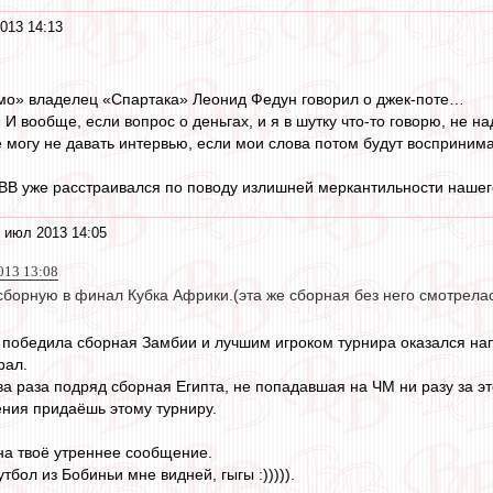
013 14:13
мо» владелец «Спартака» Леонид Федун говорил о джек-поте…
И вообще, если вопрос о деньгах, и я в шутку что-то говорю, не н
е могу не давать интервью, если мои слова потом будут воспринима
на ВВ уже расстраивался по поводу излишней меркантильности нашег
 июл 2013 14:05
013 13:08
сборную в финал Кубка Африки.(эта же сборная без него смотрела
победила сборная Замбии и лучшим игроком турнира оказался нап
рал.
ва раза подряд сборная Египта, не попадавшая на ЧМ ни разу за эт
ния придаёшь этому турниру.
 на твоё утреннее сообщение.
бол из Бобиньи мне видней, гыгы :))))).