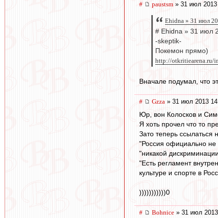
#
paustsm
» 31 июл 2013
Ehidna » 31 июл 2
# Ehidna » 31 июл 
-skeptik-
Покемон прямо)
http://otkritiearena.ru/
Вначале подумал, что эт
#
Gzza
» 31 июл 2013 14
Юр, вон Колосков и Симо
Я хоть прочел что то пр
Зато теперь ссылаться на
"Россия официально не 
"никакой дискриминации 
"Есть регламент внутре
культуре и спорте в Ро
)))))))))))0
#
Bohnice
» 31 июл 2013