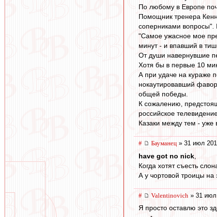
По любому в Европе поч
Помощник тренера Кенни 
соперниками вопросы". В
"Самое ужасное мое пре
минут - и впавший в тиш
От души навернувшие пе
Хотя бы в первые 10 мину
А при удаче на кураже п
нокаутировавший фавори
общей победы.
К сожалению, предстоящ
российское телевидение
Казаки между тем - уже
#
Бауманец
» 31 июл 201
have got no nick
,
Когда хотят съесть слон
А у чортовой троицы на 
#
Valentinovich
» 31 июл
Я просто оставлю это зд