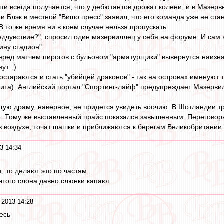
ти всегда получается, что у дебютантов дрожат колени, и в Мазер
Блэк в местной "Вишо пресс" заявил, что его команда уже не стане
 то же время ни в коем случае нельзя пропускать.
дчувствие?", спросил один мазервиллец у себя на форуме. И сам же
ину стадион".
ред матчем пирогов с бульоном "арматурщики" вывернутся наизнан
т. ;)
остараются и стать "убийцей драконов" - так на островах именуют т
та). Английский портал "Спортинг-лайф" предупреждает Мазервил
ую драму, наверное, не придется увидеть воочию. В Шотландии т
. Тому же выставленный прайс показался завышенным. Переговоры ид
 в воздухе, точат шашки и приближаются к берегам Великобритании
3 14:34
а, то делают это по частям.
этого слона давно слюнки капают.
 2013 14:28
есь