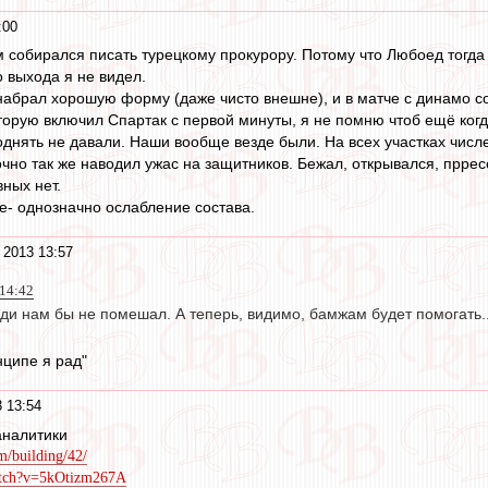
:00
м собирался писать турецкому прокурору. Потому что Любоед тогда
о выхода я не видел.
набрал хорошую форму (даже чисто внешне), и в матче с динамо с
оторую включил Спартак с первой минуты, я не помню чтоб ещё ког
однять не давали. Наши вообще везде были. На всех участках чис
очно так же наводил ужас на защитников. Бежал, открывался, пррес
ных нет.
- однозначно ослабление состава.
 2013 13:57
 14:42
ди нам бы не помешал. А теперь, видимо, бамжам будет помогать..
нципе я рад"
 13:54
аналитики
um/building/42/
atch?v=5kOtizm267A