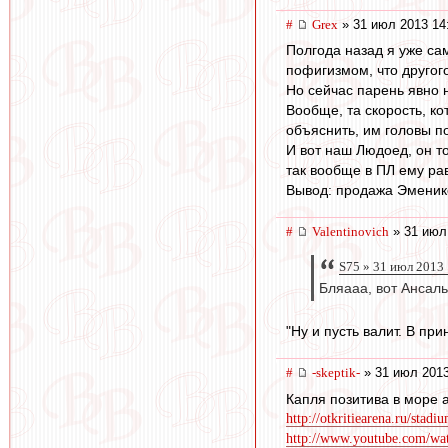
#
Grex
» 31 июл 2013 14
Полгода назад я уже са
пофигизмом, что другог
Но сейчас парень явно 
Вообще, та скорость, к
объяснить, им головы п
И вот наш Людоед, он т
так вообще в ПЛ ему рав
Вывод: продажа Эменике
#
Valentinovich
» 31 июл
S75 » 31 июл 2013
Бляааа, вот Ансаль
"Ну и пусть валит. В при
#
-skeptik-
» 31 июл 2013
Капля позитива в море 
http://otkritiearena.ru/stadi
http://www.youtube.com/w