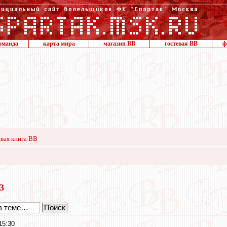
оманда
карта мира
магазин ВВ
гостевая ВВ
ф
вая книга ВВ
13
15:30