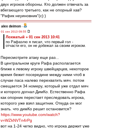
двух игроков обороны. Кто должен отвечать за
вбегающего третьего, как не опорный хав?
"Рафик неуиновник"(с):)
alex deimon
-
01 сен 2013 09:55
Лохматый » 01 сен 2013 10:41
по Рафаэлю я писал, что первый гол -
отчасти его, он не добежал за своим игроком.
Пересмотрите атаку еще раз...
В центральном круге Рафа располагается
ближе к левому игроку швейцарцев, некоторое
время бежит посередине между ними чтоб в
случае паса налево перехватить мяч. потом
смещается 34 номеру, который уже отдал мяч
и которого догнал ДимКо. Естественно Рафа
как опорник перестает преследовать игрока,
которого уже взял защитник. Откуда он мог
знать. что димКо решит остановится?
https://www.youtube.com/watch?
v=WZkNVTn4rPg
вот на 1-24 четко видно, что игрока держит уже