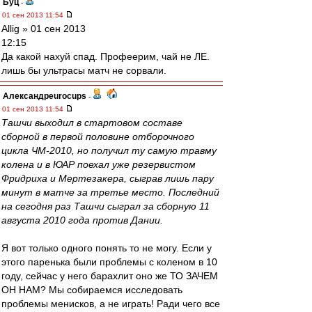
Буц
-
01 сен 2013 11:54
Allig » 01 сен 2013
12:15
Да какой нахуй спад. Профеерим, чай не ЛЕ.
лишь бы ультрасы матч не сорвали.
Александрeurocups
-
01 сен 2013 11:54
Ташчи выходил в стартовом составе
сборной в первой половине отборочного
цикла ЧМ-2010, но получил ту самую травму
колена и в ЮАР поехал уже резервистом
Фридриха и Мертезакера, сыграв лишь пару
минут в матче за третье место. Последний
на сегодня раз Ташчи сыграл за сборную 11
августа 2010 года против Дании.
Я вот только одного понять то не могу. Если у
этого паренька были проблемы с коленом в 10
году, сейчас у него барахлит оно же ТО ЗАЧЕМ
ОН НАМ? Мы собираемся исследовать
проблемы менисков, а не играть! Ради чего все