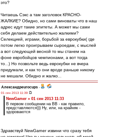
это?
Читаешь Сэкс а там заголовок КРАСНО-
ЖАЛКИЕ? Обидно, но сами виноваты что в наш
адрес идут такие эпитеты. А может мы сами
себя делаем действительно жалкими?
Селекцией, играми, борьбой за еврокубки( где
потом легко проигрываем сыроедам, с мыслей
а вот следующей весной то мы станем на
фоне евробойцов чемпионами, а вот тогда
то...) Но позвольте ведь еврокубки не вчера
придумали, и как то они вроде раньше никому
не мешали. Обидно и жалко...
Александрeurocups
-
01 сен 2013 11:39
NewGamer » 01 сен 2013 11:33
В первом сообщении на ВВ - как правило,
представляются))) Ну, или, на крайняк -
здороваются
Здравствуй NewGamer извини что сразу тебя
не заметил! Что ты хочешь услышать об моей