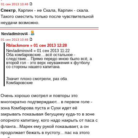
01 сен 2013 10:46
Спектр
, Карпин - не Скала, Карпин - скала.
Такого сместить только после чувствительной
неудачи возможно.
Nevladimirovi4
-
01 сен 2013 10:46
Rblackmore » 01 сен 2013 12:28
Nevladimirovi4 » 01 сен 2013 11:22
Оба комбаровские....всё остальное -
следствие... Прямо передо мною было всё, а
второй гол - это верх неуважения к футболу
со стороны нашего капитана
Значит плохо смотрели, раз оба
Комбаровские
Очень хорошо смотрел и повторы это
многократно подтверждают... в первом голе -
зона Комбарова пуста и Сухи идет её
закрывать показывая бегущему куда-то в зоне
опорного капитану, кого надо накрыть от паса с
фланга...Марек ему рукой показывает, а он
продолжает бежать в пустоту... пас на этого