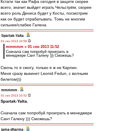
Кстати так как Рафа сегодня в защите скорее
всего, значит выйдет играть Чельстрём, скорее
всего роль Дениса будет у Косты, посмотрим
как он будет отрабатывать. Томь не многим
сильнее/слабее Галена.
Spartak-Yalta
-
01 сен 2013 10:59
mmmmm » 01 сен 2013 11:52
Сначала сам попробуй проиграть в
менеджере Сант Галену ))) Сможешь?
Смочь то я смогу, только я ж не Карпин.
Меня сразу выкинет Leonid Fedun, с волчьим
билетом)))
mmmmm
-
01 сен 2013 10:52
Spartak-Yalta
,
Сначала сам попробуй проиграть в менеджере
Сант Галену ))) Сможешь?
jama-dharma
-