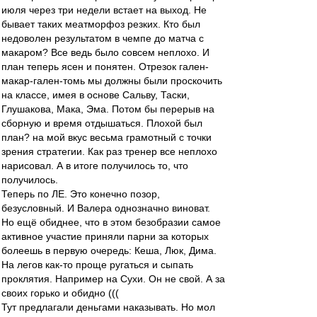
июля через три недели встает на выход. Не
бывает таких меатморфоз резких. Кто был
недоволен результатом в чемпе до матча с
макаром? Все ведь было совсем неплохо. И
план теперь ясен и понятен. Отрезок гален-
макар-гален-томь мы должны были проскочить
на классе, имея в основе Сальву, Таски,
Глушакова, Мака, Эма. Потом бы перерыв на
сборную и время отдышаться. Плохой был
план? на мой вкус весьма грамотный с точки
зрения стратегии. Как раз тренер все неплохо
нарисовал. А в итоге получилось то, что
получилось.
Теперь по ЛЕ. Это конечно позор,
безусловный. И Валера однозначно виноват.
Но ещё обиднее, что в этом безобразии самое
активное участие приняли парни за которых
болеешь в первую очередь: Кеша, Люк, Дима.
На легов как-то проще ругаться и сыпать
проклятия. Например на Сухи. Он не свой. А за
своих горько и обидно (((
Тут предлагали деньгами наказывать. Но мол