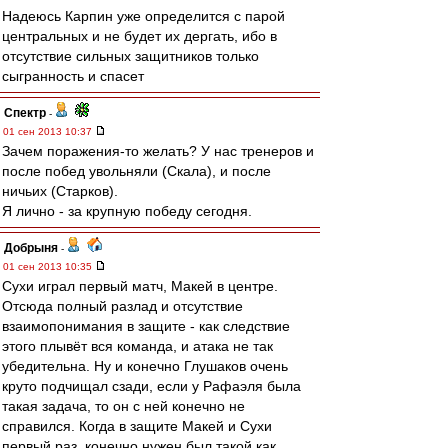
Надеюсь Карпин уже определится с парой
центральных и не будет их дергать, ибо в
отсутствие сильных защитников только
сыгранность и спасет
Спектр
-
01 сен 2013 10:37
Зачем поражения-то желать? У нас тренеров и
после побед увольняли (Скала), и после
ничьих (Старков).
Я лично - за крупную победу сегодня.
Добрыня
-
01 сен 2013 10:35
Сухи играл первый матч, Макей в центре.
Отсюда полный разлад и отсутствие
взаимопонимания в защите - как следствие
этого плывёт вся команда, и атака не так
убедительна. Ну и конечно Глушаков очень
круто подчищал сзади, если у Рафаэля была
такая задача, то он с ней конечно не
справился. Когда в защите Макей и Сухи
первый раз, конечно нужен был такой как