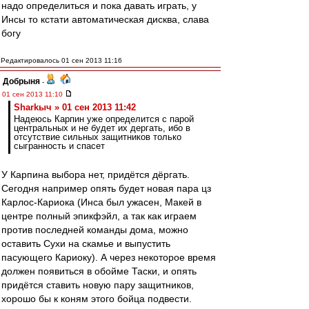
надо определиться и пока давать играть, у
Инсы то кстати автоматическая дисква, слава
богу
Редактировалось 01 сен 2013 11:16
Добрыня
-
01 сен 2013 11:10
Sharkыч » 01 сен 2013 11:42
Надеюсь Карпин уже определится с парой
центральных и не будет их дергать, ибо в
отсутствие сильных защитников только
сыгранность и спасет
У Карпина выбора нет, придётся дёргать.
Сегодня например опять будет новая пара цз
Карлос-Кариока (Инса был ужасен, Макей в
центре полный эпикфэйл, а так как играем
против последней команды дома, можно
оставить Сухи на скамье и выпустить
пасующего Кариоку). А через некоторое время
должен появиться в обойме Таски, и опять
придётся ставить новую пару защитников,
хорошо бы к коням этого бойца подвести.