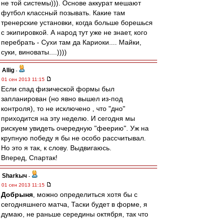
не той системы))). Основе аккурат мешают
футбол классный позывать. Какие там
тренерские установки, когда больше борешься
с экипировкой. А народ тут уже не знает, кого
перебрать - Сухи там да Кариоки.... Майки,
суки, виноваты....))))
Allig
-
01 сен 2013 11:15
Если спад физической формы был
запланирован (но явно вышел из-под
контроля), то не исключено , что "дно"
приходится на эту неделю. И сегодня мы
рискуем увидеть очередную "феерию". Уж на
крупную победу я бы не особо рассчитывал.
Но это я так, к слову. Выдвигаюсь.
Вперед, Спартак!
Sharkыч
-
01 сен 2013 11:15
Добрыня
, можно определиться хотя бы с
сегодняшнего матча, Таски будет в форме, я
думаю, не раньше середины октября, так что