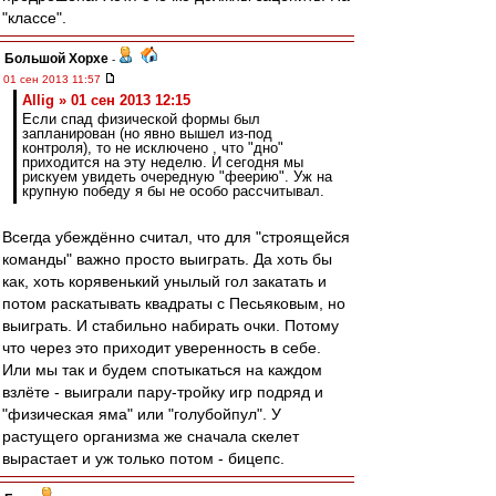
"классе".
Большой Хорхе
-
01 сен 2013 11:57
Allig » 01 сен 2013 12:15
Если спад физической формы был
запланирован (но явно вышел из-под
контроля), то не исключено , что "дно"
приходится на эту неделю. И сегодня мы
рискуем увидеть очередную "феерию". Уж на
крупную победу я бы не особо рассчитывал.
Всегда убеждённо считал, что для "строящейся
команды" важно просто выиграть. Да хоть бы
как, хоть корявенький унылый гол закатать и
потом раскатывать квадраты с Песьяковым, но
выиграть. И стабильно набирать очки. Потому
что через это приходит уверенность в себе.
Или мы так и будем спотыкаться на каждом
взлёте - выиграли пару-тройку игр подряд и
"физическая яма" или "голубойпул". У
растущего организма же сначала скелет
вырастает и уж только потом - бицепс.