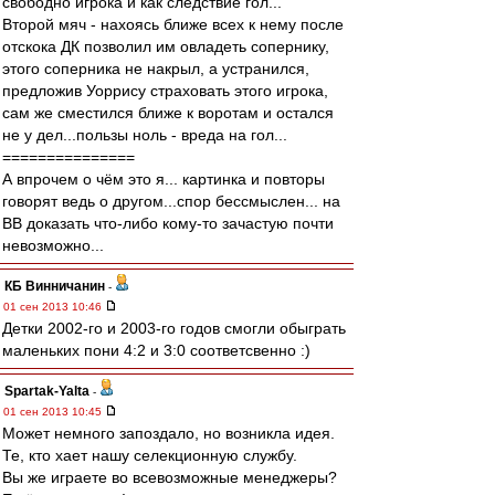
свободно игрока и как следствие гол...
Второй мяч - нахоясь ближе всех к нему после
отскока ДК позволил им овладеть сопернику,
этого соперника не накрыл, а устранился,
предложив Уоррису страховать этого игрока,
сам же сместился ближе к воротам и остался
не у дел...пользы ноль - вреда на гол...
===============
А впрочем о чём это я... картинка и повторы
говорят ведь о другом...спор бессмыслен... на
ВВ доказать что-либо кому-то зачастую почти
невозможно...
КБ Винничанин
-
01 сен 2013 10:46
Детки 2002-го и 2003-го годов смогли обыграть
маленьких пони 4:2 и 3:0 соответсвенно :)
Spartak-Yalta
-
01 сен 2013 10:45
Может немного запоздало, но возникла идея.
Те, кто хает нашу селекционную службу.
Вы же играете во всевозможные менеджеры?