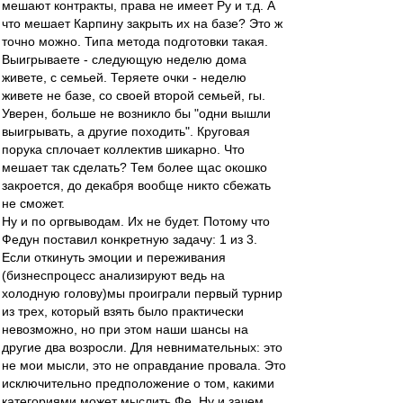
мешают контракты, права не имеет Ру и т.д. А
что мешает Карпину закрыть их на базе? Это ж
точно можно. Типа метода подготовки такая.
Выигрываете - следующую неделю дома
живете, с семьей. Теряете очки - неделю
живете не базе, со своей второй семьей, гы.
Уверен, больше не возникло бы "одни вышли
выигрывать, а другие походить". Круговая
порука сплочает коллектив шикарно. Что
мешает так сделать? Тем более щас окошко
закроется, до декабря вообще никто сбежать
не сможет.
Ну и по оргвыводам. Их не будет. Потому что
Федун поставил конкретную задачу: 1 из 3.
Если откинуть эмоции и переживания
(бизнеспроцесс анализируют ведь на
холодную голову)мы проиграли первый турнир
из трех, который взять было практически
невозможно, но при этом наши шансы на
другие два возросли. Для невнимательных: это
не мои мысли, это не оправдание провала. Это
исключительно предположение о том, какими
категориями может мыслить Фе. Ну и зачем