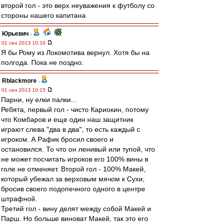
второй гол - это верх неуважения к футболу со
стороны нашего капитана
Юрьевич
-
01 сен 2013 10:16
Я бы Рому из Локомотива вернул. Хотя бы на
полгода. Пока не поздно.
Rblackmore
-
01 сен 2013 10:15
Парни, ну елки палки...
Ребята, первый гол - чисто Кариокин, потому
что Комбаров и еще один наш защитник
играют слева "два в два", то есть каждый с
игроком. А Рафик бросил своего и
остановился. То что он ленивый или тупой, что
не может посчитать игроков его 100% вины в
голе не отменяет. Второй гол - 100% Макей,
который убежал за верховым мячом к Сухи,
бросив своего подопечного одного в центре
штрафной.
Третий гол - вину делят между собой Макей и
Парш. Но больше виноват Макей, так это его