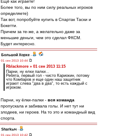
Ещё как играете!
Более того, вы по ним силу реальных игроков
определяете)
Так вот, попробуйте купить в Спартак Таски и
Бокетти.
Причем за те-же, а желательно даже за
меньшие деньги, чем это сделал ФКСМ.
Будет интересно.
Большой Хорхе
-
01 сен 2013 10:44
Rblackmore » 01 сен 2013 11:15
Парни, ну елки палки...
Ребята, первый гол - чисто Кариокин, потому
что Комбаров и еще один наш защитник
играют слева "два в два", то есть каждый с
игроком.
Парни, ну ёлки-палки -
вся команда
пропускала и забивала голы. И нет тут ни
злодеев, ни героев. На то это и командный вид
спорта.
Sharkыч
-
01 сен 2013 10:42