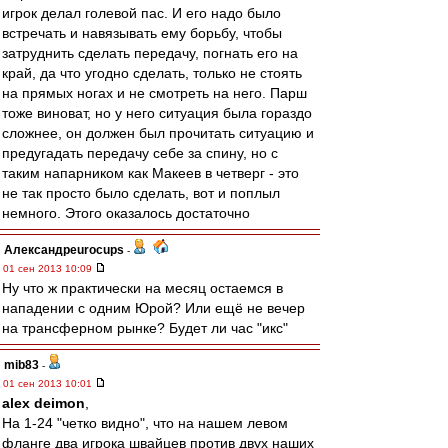
игрок делал голевой пас. И его надо было
встречать и навязывать ему борьбу, чтобы
затруднить сделать передачу, погнать его на
край, да что угодно сделать, только не стоять
на прямых ногах и не смотреть на него. Парш
тоже виноват, но у него ситуация была гораздо
сложнее, он должен был прочитать ситуацию и
предугадать передачу себе за спину, но с
таким напарником как Макеев в четверг - это
не так просто было сделать, вот и поплыл
немного. Этого оказалось достаточно
Александрeurocups
-
01 сен 2013 10:09
Ну что ж практически на месяц остаемся в
нападении с одним Юрой? Или ещё не вечер
на трансферном рынке? Будет ли час "икс"
mib83
-
01 сен 2013 10:01
alex deimon
,
На 1-24 "четко видно", что на нашем левом
фланге два игрока швайцев против двух наших