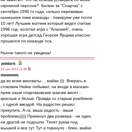
скромной персоне?. Болею за "Спартак" с
сентября 1990 го года, сильно переживаю
нынешнее пике команды - пикируем уже почти
10 лет! Лучшим матчем который видел считаю
1996 год- золотая игра с "Аланией", очень
хорошая игра детсад Георгия Ярцева классно
прошелся по команде пса.
Нынче такого не увидишь!
poliduris
-
01 сен 2013 11:38
mmmmm
,
да во всем виноваты.... майки ))). Вчерась в
стоковом Найке побывал, на входе в магазин
прям наши спартаковские маечки висят -
красные и белые. Правда со старым ромбиком
, с одной звездой. На радостях решил
прикупить. А-га, ваша радость - ваши
проблемы)))) Прикинул два размера - ни один,
ни другой не подошли. Тянет рукав под
мышкой и все тут. Тут и торкнуло - блин, майки