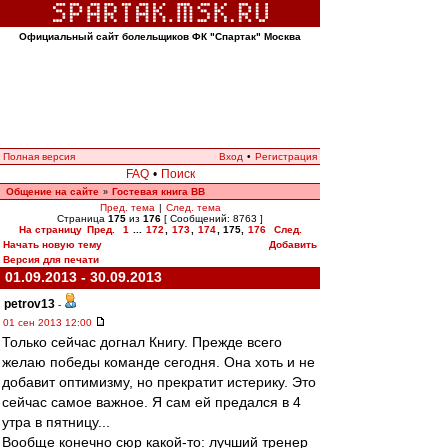
Официальный сайт болельщиков ФК "Спартак" Москва
Полная версия
Вход
•
Регистрация
FAQ
•
Поиск
Общение на сайте
Гостевая книга ВВ
»
Пред. тема
|
След. тема
Страница
175
из
176
[ Сообщений: 8763 ]
На страницу
Пред.
1
...
172
,
173
,
174
,
175
,
176
След.
Начать новую тему
Добавить
Версия для печати
01.09.2013 - 30.09.2013
petrov13
-
01 сен 2013 12:00
Только сейчас догнал Книгу. Прежде всего
желаю победы команде сегодня. Она хоть и не
добавит оптимизму, но прекратит истерику. Это
сейчас самое важное. Я сам ей предался в 4
утра в пятницу...
Вообще конечно сюр какой-то: лучший тренер