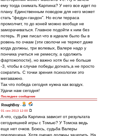
ему тогда снимать Карпина? У него все идет по
плану. Единственным поводом для него может
стать "федун-гандон". Но если терраса
промолчит, то до коней можно вообще не
заморачиваться. Главное подойти к ним без
потерь. Я уже писал что в идеале было бы в
ровень по очкам (эти сволочи не теряют даже
когда должны, три волевых, Валере надо у
пончика учиться не ремеслу, а одолжить
фартожопости), но важно хотя бы не больше
-3, чтобы в случае победы догнать,а не просто
сократить. С точки зрения психологии это
мегаважно.
Так что победа сегодня нужна как воздух.
Удачи нам сегодня!
Последнее сообщение
RoughBoy
-
01 сен 2013 12:00
А что, судьба Карпина зависит от результата
сегодняшней игры с Томью? У Томска ведь
еще нет очков. Боюсь, судьба Валеры
предрешена. Хотя очечко должны зацепить. На