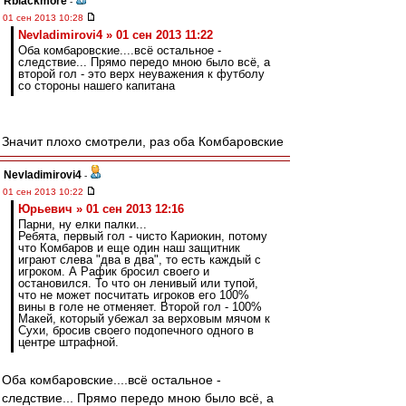
Rblackmore
-
01 сен 2013 10:28
Nevladimirovi4 » 01 сен 2013 11:22
Оба комбаровские....всё остальное -
следствие... Прямо передо мною было всё, а
второй гол - это верх неуважения к футболу
со стороны нашего капитана
Значит плохо смотрели, раз оба Комбаровские
Nevladimirovi4
-
01 сен 2013 10:22
Юрьевич » 01 сен 2013 12:16
Парни, ну елки палки...
Ребята, первый гол - чисто Кариокин, потому
что Комбаров и еще один наш защитник
играют слева "два в два", то есть каждый с
игроком. А Рафик бросил своего и
остановился. То что он ленивый или тупой,
что не может посчитать игроков его 100%
вины в голе не отменяет. Второй гол - 100%
Макей, который убежал за верховым мячом к
Сухи, бросив своего подопечного одного в
центре штрафной.
Оба комбаровские....всё остальное -
следствие... Прямо передо мною было всё, а