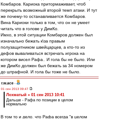
Комбаров. Кариока притормаживает, чтоб
перекрыть возможный второй темп атаки. И тут
же почему-то останавливается Комбаров.
Вина Кариоки только в том, что он не умеет
читать что в голове у ДимКо.
Имхо, в этой ситуации Комбаров должен был
изначально бежать к\за правым
полузащитником швейцарцев, а кто-то из
дефов вываливаться встречать игрока на
котором висел Рафа.. И гола бы не было. Или
же ДимКо должен был бежать за 34 номером
до штрафной. И гола бы тоже не было.
r.w.ace
-
01 сен 2013 09:47
Лохматый » 01 сен 2013 10:41
Дальше - Рафа по позиции в целом
нормально
В том то и дело, что Рафа всегда "в целом
нормально", а Дэн спасает регулярно.
Лохматый
-