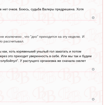
ще нет очков. Боюсь, судьба Валеры предрешена. Хотя
е исключено , что "дно" приходится на эту неделю. И
бо рассчитывал.
 как, хоть корявенький унылый гол закатать и потом
ерез это приходит уверенность в себе. Или мы так и будем
"голубойпул". У растущего организма же сначала скелет