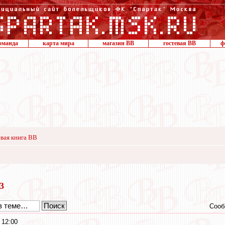
оманда
карта мира
магазин ВВ
гостевая ВВ
ф
вая книга ВВ
13
Сооб
 12:00