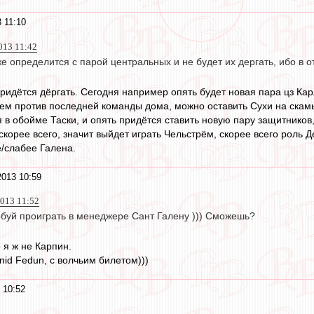
 11:10
013 11:42
 определится с парой центральных и не будет их дергать, ибо в о
придётся дёргать. Сегодня например опять будет новая пара цз Ка
раем против последней команды дома, можно оставить Сухи на скам
в обойме Таски, и опять придётся ставить новую пару защитников, 
корее всего, значит выйдет играть Чельстрём, скорее всего роль Д
/слабее Галена.
2013 10:59
013 11:52
буй проиграть в менеджере Сант Галену ))) Сможешь?
о я ж не Карпин.
nid Fedun, с волчьим билетом)))
 10:52