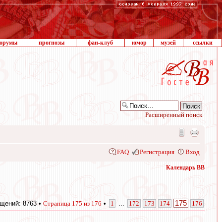
орумы
прогнозы
фан-клуб
юмор
музей
ссылки
Расширенный поиск
FAQ
Регистрация
Вход
Календарь ВВ
175
щений: 8763 •
Страница
175
из
176
•
1
...
172
173
174
176