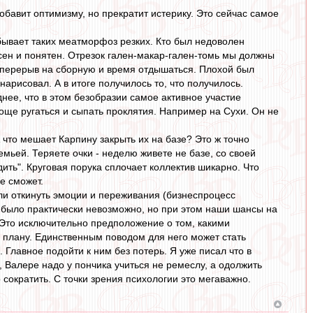
обавит оптимизму, но прекратит истерику. Это сейчас самое
бывает таких меатморфоз резких. Кто был недоволен
сен и понятен. Отрезок гален-макар-гален-томь мы должны
ы перерыв на сборную и время отдышаться. Плохой был
нарисовал. А в итоге получилось то, что получилось.
нее, что в этом безобразии самое активное участие
роще ругаться и сыпать проклятия. Например на Сухи. Он не
 что мешает Карпину закрыть их на базе? Это ж точно
мьей. Теряете очки - неделю живете не базе, со своей
ить". Круговая порука сплочает коллектив шикарно. Что
е сможет.
Если откинуть эмоции и переживания (бизнеспроцесс
ь было практически невозможно, но при этом наши шансы на
 Это исключительно предположение о том, какими
о плану. Единственным поводом для него может стать
 Главное подойти к ним без потерь. Я уже писал что в
, Валере надо у пончика учиться не ремеслу, а одолжить
 сократить. С точки зрения психологии это мегаважно.