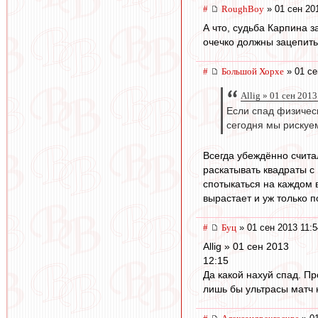
#
RoughBoy
» 01 сен 20
А что, судьба Карпина 
очечко должны зацепить.
#
Большой Хорхе
» 01 се
Allig » 01 сен 2013
Если спад физическ
сегодня мы рискуе
Всегда убеждённо считал
раскатывать квадраты с 
спотыкаться на каждом в
вырастает и уж только п
#
Буц
» 01 сен 2013 11:5
Allig » 01 сен 2013
12:15
Да какой нахуй спад. П
лишь бы ультрасы матч 