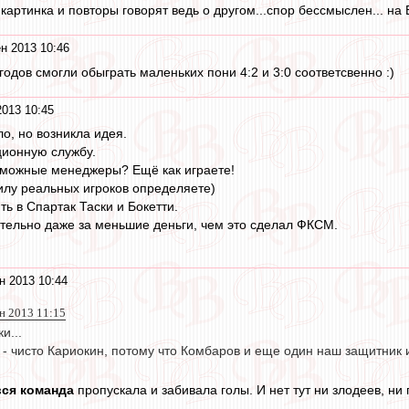
. картинка и повторы говорят ведь о другом...спор бессмыслен... на
н 2013 10:46
 годов смогли обыграть маленьких пони 4:2 и 3:0 соответсвенно :)
2013 10:45
о, но возникла идея.
ционную службу.
зможные менеджеры? Ещё как играете!
силу реальных игроков определяете)
ть в Спартак Таски и Бокетти.
ательно даже за меньшие деньги, чем это сделал ФКСМ.
н 2013 10:44
н 2013 11:15
и...
 - чисто Кариокин, потому что Комбаров и еще один наш защитник иг
вся команда
пропускала и забивала голы. И нет тут ни злодеев, ни 