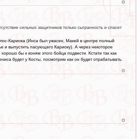
тсутствие сильных защитников только сыгранность и спасет
рлос-Кариока (Инса был ужасен, Макей в центре полный
ье и выпустить пасующего Кариоку). А через некоторое
хорошо бы к коням этого бойца подвести. Кстати так как
ениса будет у Косты, посмотрим как он будет отрабатывать.