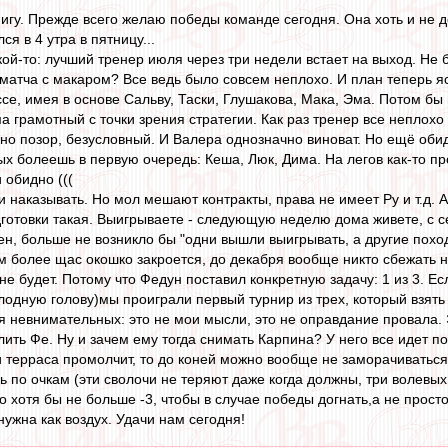
нигу. Прежде всего желаю победы команде сегодня. Она хоть и не д
я в 4 утра в пятницу...
ой-то: лучший тренер июля через три недели встает на выход. Не 
 матча с макаром? Все ведь было совсем неплохо. И план теперь я
ссе, имея в основе Сальву, Таски, Глушакова, Мака, Эма. Потом б
а грамотный с точки зрения стратегии. Как раз тренер все неплохо 
чно позор, безусловный. И Валера однозначно виноват. Но ещё обид
ых болеешь в первую очередь: Кеша, Люк, Дима. На легов как-то п
и обидно (((
 наказывать. Но мол мешают контракты, права не имеет Ру и т.д. А
готовки такая. Выигрываете - следующую неделю дома живете, с се
ен, больше не возникло бы "одни вышли выигрывать, а другие поход
м более щас окошко закроется, до декабря вообще никто сбежать н
не будет. Потому что Федун поставил конкретную задачу: 1 из 3. 
лодную голову)мы проиграли первый турнир из трех, который взят
ля невнимательных: это не мои мысли, это не оправдание провала.
ить Фе. Ну и зачем ему тогда снимать Карпина? У него все идет п
 терраса промолчит, то до коней можно вообще не заморачиваться.
 по очкам (эти сволочи не теряют даже когда должны, три волевых
 хотя бы не больше -3, чтобы в случае победы догнать,а не просто
нужна как воздух. Удачи нам сегодня!