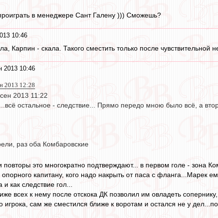
роиграть в менеджере Сант Галену ))) Сможешь?
013 10:46
ала, Карпин - скала. Такого сместить только после чувствительной 
н 2013 10:46
н 2013 12:28
 сен 2013 11:22
..всё остальное - следствие... Прямо передо мною было всё, а вто
рели, раз оба Комбаровские
 повторы это многократно подтверждают... в первом голе - зона Ко
 опорного капитану, кого надо накрыть от паса с фланга...Марек ему
 и как следствие гол...
иже всех к нему после отскока ДК позволил им овладеть сопернику,
о игрока, сам же сместился ближе к воротам и остался не у дел...пол