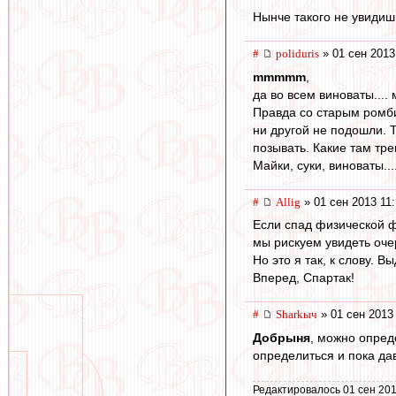
Нынче такого не увидиш
#
poliduris
» 01 сен 2013
mmmmm
,
да во всем виноваты....
Правда со старым ромбик
ни другой не подошли. Т
позывать. Какие там тре
Майки, суки, виноваты....
#
Allig
» 01 сен 2013 11
Если спад физической ф
мы рискуем увидеть оче
Но это я так, к слову. В
Вперед, Спартак!
#
Sharkыч
» 01 сен 2013
Добрыня
, можно опред
определиться и пока дав
Редактировалось 01 сен 201