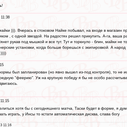
ь!
 11:38
 майки ))). Вчерась в стоковом Найке побывал, на входе в магазин 
ом , с одной звездой. На радостях решил прикупить. А-га, ваша р
янет рукав под мышкой и все тут. Тут и торкнуло - блин, майки не
нерские установки, когда больше борешься с экипировкой. А народ ту
))))
:15
ормы был запланирован (но явно вышел из-под контроля), то не иск
редную "феерию". Уж на крупную победу я бы не особо рассчитыва
ыдвигаюсь.
 11:15
елиться хотя бы с сегодняшнего матча, Таски будет в форме, я дум
ать играть, у Инсы то кстати автоматическая дисква, слава богу
3 11:16