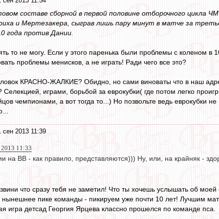
 сен 2013 11:54
овом составе сборной в первой половине отборочного цикла ЧМ-
иха и Мертезакера, сыграв лишь пару минут в матче за третье
10 года против Дании.
ять то не могу. Если у этого паренька были проблемы с коленом в
ать проблемы менисков, а не играть! Ради чего все это?
оловок КРАСНО-ЖАЛКИЕ? Обидно, но сами виноваты что в наш адре
 Селекцией, играми, борьбой за еврокубки( где потом легко прои
ов чемпионами, а вот тогда то...) Но позвольте ведь еврокубки не
...
 сен 2013 11:39
 2013 11:33
 на ВВ - как правило, представляются))) Ну, или, на крайняк - зд
вини что сразу тебя не заметил! Что ты хочешь услышать об моей 
 нынешнее пике команды - пикируем уже почти 10 лет! Лучшим матч
ая игра детсад Георгия Ярцева классно прошелся по команде пса.