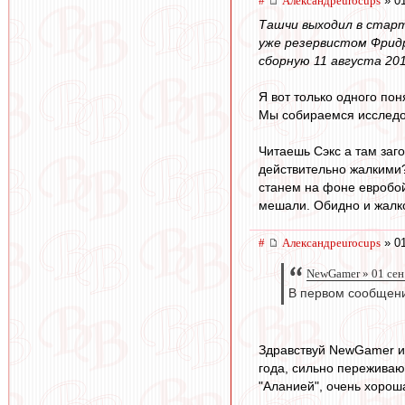
#
Александрeurocups
» 01
Ташчи выходил в старт
уже резервистом Фридр
сборную 11 августа 20
Я вот только одного пон
Мы собираемся исследов
Читаешь Сэкс а там заг
действительно жалкими?
станем на фоне евробойц
мешали. Обидно и жалко
#
Александрeurocups
» 01
NewGamer » 01 сен
В первом сообщении
Здравствуй NewGamer из
года, сильно переживаю
"Аланией", очень хорош