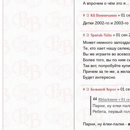
А впрочем о чём это я..
#
КБ Винничанин
» 01 се
Детки 2002-го и 2003-го
#
Spartak-Yalta
» 01 сен 
Может немного запоздал
Те, кто хает нашу селек
Вы же играете во всево
Более того, вы по ним 
Так вот, попробуйте купи
Причем за те-же, а жел
Будет интересно.
#
Большой Хорхе
» 01 се
Rblackmore » 01 се
Парни, ну елки палк
Ребята, первый гол
Парни, ну ёлки-палки -