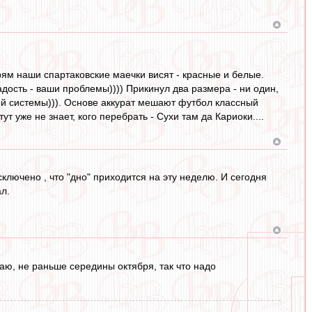
прям наши спартаковские маечки висят - красные и белые.
адость - ваши проблемы)))) Прикинул два размера - ни один,
 той системы))). Основе аккурат мешают футбол классный
т уже не знает, кого перебрать - Сухи там да Кариоки....
лючено , что "дно" приходится на эту неделю. И сегодня
л.
аю, не раньше середины октября, так что надо