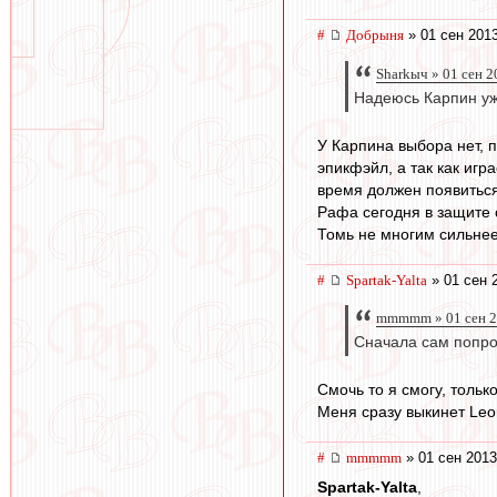
#
Добрыня
» 01 сен 2013
Sharkыч » 01 сен 2
Надеюсь Карпин уже
У Карпина выбора нет, 
эпикфэйл, а так как иг
время должен появиться 
Рафа сегодня в защите с
Томь не многим сильнее
#
Spartak-Yalta
» 01 сен 
mmmmm » 01 сен 2
Сначала сам попро
Смочь то я смогу, тольк
Меня сразу выкинет Leo
#
mmmmm
» 01 сен 2013
Spartak-Yalta
,