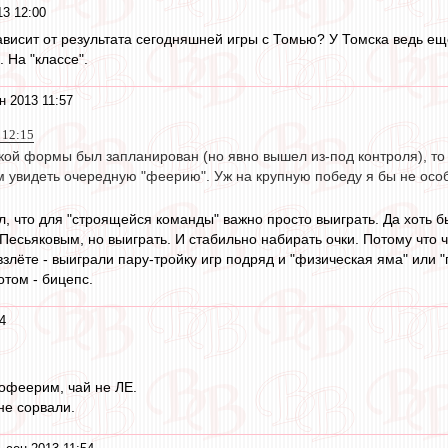
13 12:00
зависит от результата сегодняшней игры с Томью? У Томска ведь е
 На "классе".
н 2013 11:57
 12:15
ой формы был запланирован (но явно вышел из-под контроля), то н
м увидеть очередную "феерию". Уж на крупную победу я бы не осо
, что для "строящейся команды" важно просто выиграть. Да хоть бы
Песьяковым, но выиграть. И стабильно набирать очки. Потому что ч
злёте - выиграли пару-тройку игр подряд и "физическая яма" или 
отом - бицепс.
4
рофеерим, чай не ЛЕ.
не сорвали.