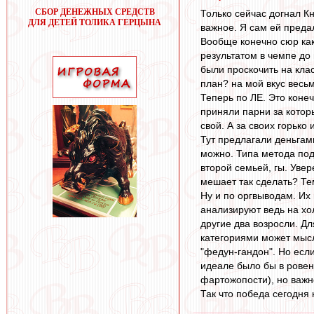
СБОР ДЕНЕЖНЫХ СРЕДСТВ
Только сейчас догнал К
ДЛЯ ДЕТЕЙ ТОЛИКА ГЕРЦЫНА
важное. Я сам ей предалс
Вообще конечно сюр как
результатом в чемпе до
были проскочить на кла
план? на мой вкус весьм
Теперь по ЛЕ. Это коне
приняли парни за котор
свой. А за своих горько 
Тут предлагали деньгами
можно. Типа метода под
второй семьей, гы. Увер
мешает так сделать? Те
Ну и по оргвыводам. Их 
анализируют ведь на хо
другие два возросли. Д
категориями может мысл
"федун-гандон". Но если
идеале было бы в ровень
фартожопости), но важно
Так что победа сегодня 