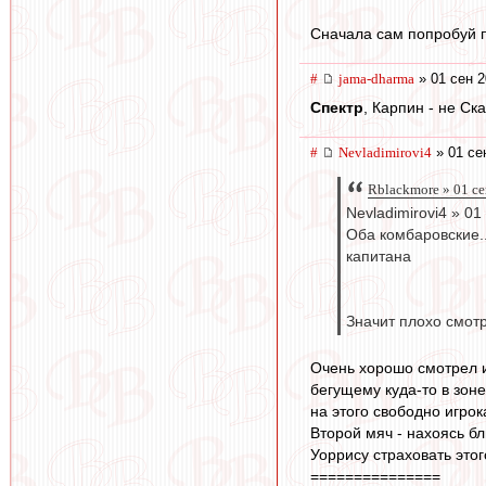
Сначала сам попробуй п
#
jama-dharma
» 01 сен 2
Спектр
, Карпин - не Ск
#
Nevladimirovi4
» 01 се
Rblackmore » 01 се
Nevladimirovi4 » 01
Оба комбаровские..
капитана
Значит плохо смот
Очень хорошо смотрел и
бегущему куда-то в зоне
на этого свободно игрока
Второй мяч - нахоясь бл
Уоррису страховать этог
===============