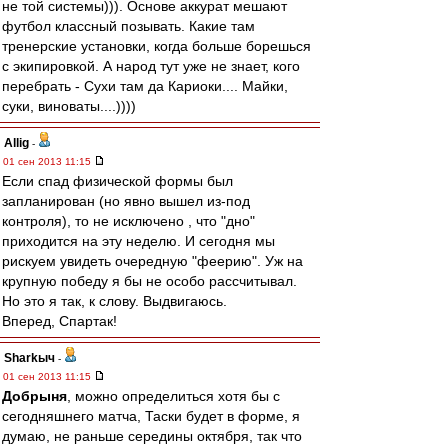
не той системы))). Основе аккурат мешают
футбол классный позывать. Какие там
тренерские установки, когда больше борешься
с экипировкой. А народ тут уже не знает, кого
перебрать - Сухи там да Кариоки.... Майки,
суки, виноваты....))))
Allig
-
01 сен 2013 11:15
Если спад физической формы был
запланирован (но явно вышел из-под
контроля), то не исключено , что "дно"
приходится на эту неделю. И сегодня мы
рискуем увидеть очередную "феерию". Уж на
крупную победу я бы не особо рассчитывал.
Но это я так, к слову. Выдвигаюсь.
Вперед, Спартак!
Sharkыч
-
01 сен 2013 11:15
Добрыня
, можно определиться хотя бы с
сегодняшнего матча, Таски будет в форме, я
думаю, не раньше середины октября, так что