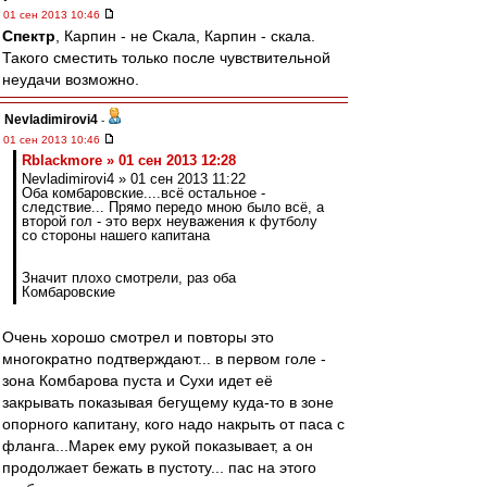
01 сен 2013 10:46
Спектр
, Карпин - не Скала, Карпин - скала.
Такого сместить только после чувствительной
неудачи возможно.
Nevladimirovi4
-
01 сен 2013 10:46
Rblackmore » 01 сен 2013 12:28
Nevladimirovi4 » 01 сен 2013 11:22
Оба комбаровские....всё остальное -
следствие... Прямо передо мною было всё, а
второй гол - это верх неуважения к футболу
со стороны нашего капитана
Значит плохо смотрели, раз оба
Комбаровские
Очень хорошо смотрел и повторы это
многократно подтверждают... в первом голе -
зона Комбарова пуста и Сухи идет её
закрывать показывая бегущему куда-то в зоне
опорного капитану, кого надо накрыть от паса с
фланга...Марек ему рукой показывает, а он
продолжает бежать в пустоту... пас на этого