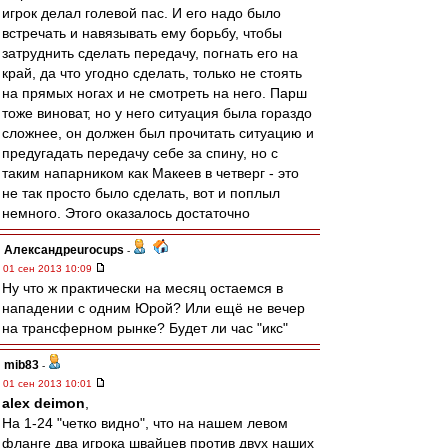
игрок делал голевой пас. И его надо было
встречать и навязывать ему борьбу, чтобы
затруднить сделать передачу, погнать его на
край, да что угодно сделать, только не стоять
на прямых ногах и не смотреть на него. Парш
тоже виноват, но у него ситуация была гораздо
сложнее, он должен был прочитать ситуацию и
предугадать передачу себе за спину, но с
таким напарником как Макеев в четверг - это
не так просто было сделать, вот и поплыл
немного. Этого оказалось достаточно
Александрeurocups
-
01 сен 2013 10:09
Ну что ж практически на месяц остаемся в
нападении с одним Юрой? Или ещё не вечер
на трансферном рынке? Будет ли час "икс"
mib83
-
01 сен 2013 10:01
alex deimon
,
На 1-24 "четко видно", что на нашем левом
фланге два игрока швайцев против двух наших