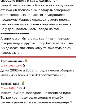
свободно игрока и как следствие гол...
Второй мяч - нахоясь ближе всех к нему после
отскока ДК позволил им овладеть сопернику,
этого соперника не накрыл, а устранился,
предложив Уоррису страховать этого игрока,
сам же сместился ближе к воротам и остался
не у дел...пользы ноль - вреда на гол...
===============
А впрочем о чём это я... картинка и повторы
говорят ведь о другом...спор бессмыслен... на
ВВ доказать что-либо кому-то зачастую почти
невозможно...
КБ Винничанин
-
01 сен 2013 10:46
Детки 2002-го и 2003-го годов смогли обыграть
маленьких пони 4:2 и 3:0 соответсвенно :)
Spartak-Yalta
-
01 сен 2013 10:45
Может немного запоздало, но возникла идея.
Те, кто хает нашу селекционную службу.
Вы же играете во всевозможные менеджеры?