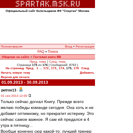
Официальный сайт болельщиков ФК "Спартак" Москва
Полная версия
Вход
•
Регистрация
FAQ
•
Поиск
Общение на сайте
Гостевая книга ВВ
»
Пред. тема
|
След. тема
Страница
175
из
176
[ Сообщений: 8763 ]
На страницу
Пред.
1
...
172
,
173
,
174
,
175
,
176
След.
Начать новую тему
Добавить
Версия для печати
01.09.2013 - 30.09.2013
petrov13
-
01 сен 2013 12:00
Только сейчас догнал Книгу. Прежде всего
желаю победы команде сегодня. Она хоть и не
добавит оптимизму, но прекратит истерику. Это
сейчас самое важное. Я сам ей предался в 4
утра в пятницу...
Вообще конечно сюр какой-то: лучший тренер