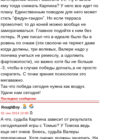
ему тогда снимать Карпина? У него все идет по
плану. Единственным поводом для него может
стать "федун-гандон". Но если терраса
промолчит, то до коней можно вообще не
заморачиваться. Главное подойти к ним без
потерь. Я уже писал что в идеале было бы в
ровень по очкам (эти сволочи не теряют даже
когда должны, три волевых, Валере надо у
пончика учиться не ремеслу, а одолжить
фартожопости), но важно хотя бы не больше
-3, чтобы в случае победы догнать,а не просто
сократить. С точки зрения психологии это
мегаважно.
Так что победа сегодня нужна как воздух.
Удачи нам сегодня!
Последнее сообщение
RoughBoy
-
01 сен 2013 12:00
А что, судьба Карпина зависит от результата
сегодняшней игры с Томью? У Томска ведь
еще нет очков. Боюсь, судьба Валеры
предрешена. Хотя очечко должны зацепить. На