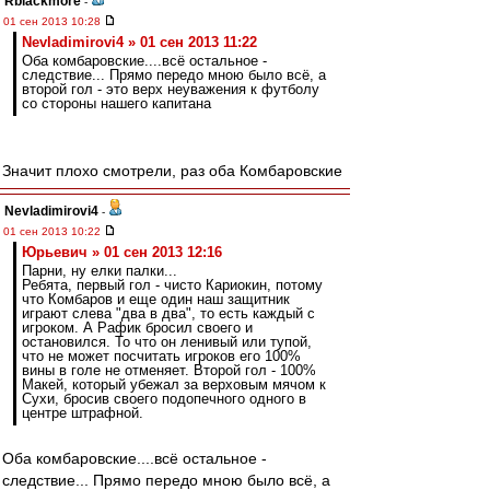
Rblackmore
-
01 сен 2013 10:28
Nevladimirovi4 » 01 сен 2013 11:22
Оба комбаровские....всё остальное -
следствие... Прямо передо мною было всё, а
второй гол - это верх неуважения к футболу
со стороны нашего капитана
Значит плохо смотрели, раз оба Комбаровские
Nevladimirovi4
-
01 сен 2013 10:22
Юрьевич » 01 сен 2013 12:16
Парни, ну елки палки...
Ребята, первый гол - чисто Кариокин, потому
что Комбаров и еще один наш защитник
играют слева "два в два", то есть каждый с
игроком. А Рафик бросил своего и
остановился. То что он ленивый или тупой,
что не может посчитать игроков его 100%
вины в голе не отменяет. Второй гол - 100%
Макей, который убежал за верховым мячом к
Сухи, бросив своего подопечного одного в
центре штрафной.
Оба комбаровские....всё остальное -
следствие... Прямо передо мною было всё, а