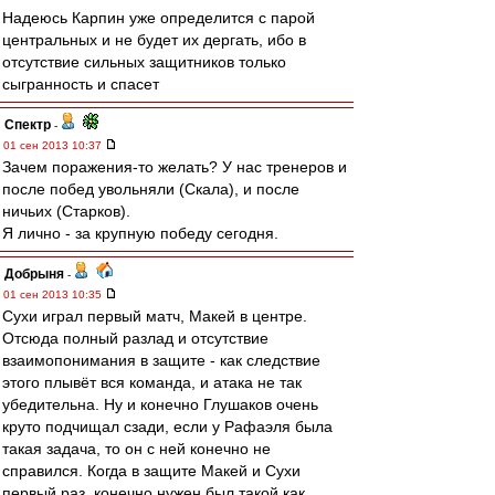
Надеюсь Карпин уже определится с парой
центральных и не будет их дергать, ибо в
отсутствие сильных защитников только
сыгранность и спасет
Спектр
-
01 сен 2013 10:37
Зачем поражения-то желать? У нас тренеров и
после побед увольняли (Скала), и после
ничьих (Старков).
Я лично - за крупную победу сегодня.
Добрыня
-
01 сен 2013 10:35
Сухи играл первый матч, Макей в центре.
Отсюда полный разлад и отсутствие
взаимопонимания в защите - как следствие
этого плывёт вся команда, и атака не так
убедительна. Ну и конечно Глушаков очень
круто подчищал сзади, если у Рафаэля была
такая задача, то он с ней конечно не
справился. Когда в защите Макей и Сухи
первый раз, конечно нужен был такой как