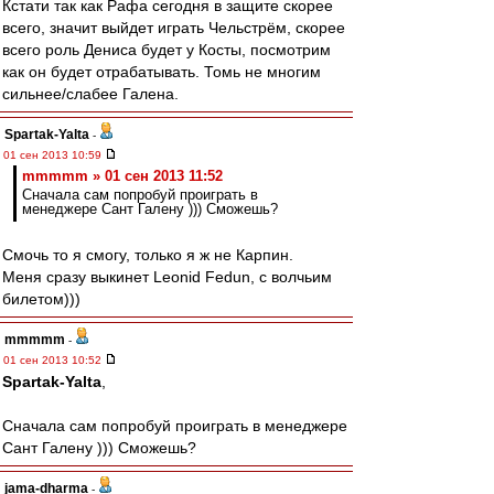
Кстати так как Рафа сегодня в защите скорее
всего, значит выйдет играть Чельстрём, скорее
всего роль Дениса будет у Косты, посмотрим
как он будет отрабатывать. Томь не многим
сильнее/слабее Галена.
Spartak-Yalta
-
01 сен 2013 10:59
mmmmm » 01 сен 2013 11:52
Сначала сам попробуй проиграть в
менеджере Сант Галену ))) Сможешь?
Смочь то я смогу, только я ж не Карпин.
Меня сразу выкинет Leonid Fedun, с волчьим
билетом)))
mmmmm
-
01 сен 2013 10:52
Spartak-Yalta
,
Сначала сам попробуй проиграть в менеджере
Сант Галену ))) Сможешь?
jama-dharma
-