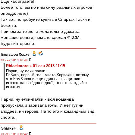
Ещё как играете!
Более того, вы по ним силу реальных игроков
определяете)
Так вот, попробуйте купить в Спартак Таски и
Бокетти.
Причем за те-же, а желательно даже за
меньшие деньги, чем это сделал ФКСМ.
Будет интересно.
Большой Хорхе
-
01 сен 2013 10:44
Rblackmore » 01 сен 2013 11:15
Парни, ну елки палки...
Ребята, первый гол - чисто Кариокин, потому
что Комбаров и еще один наш защитник
играют слева "два в два", то есть каждый с
игроком.
Парни, ну ёлки-палки -
вся команда
пропускала и забивала голы. И нет тут ни
злодеев, ни героев. На то это и командный вид
спорта.
Sharkыч
-
01 сен 2013 10:42