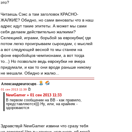
это?
Читаешь Сэкс а там заголовок КРАСНО-
ЖАЛКИЕ? Обидно, но сами виноваты что в наш
адрес идут такие эпитеты. А может мы сами
себя делаем действительно жалкими?
Селекцией, играми, борьбой за еврокубки( где
потом легко проигрываем сыроедам, с мыслей
а вот следующей весной то мы станем на
фоне евробойцов чемпионами, а вот тогда
то...) Но позвольте ведь еврокубки не вчера
придумали, и как то они вроде раньше никому
не мешали. Обидно и жалко...
Александрeurocups
-
01 сен 2013 11:39
NewGamer » 01 сен 2013 11:33
В первом сообщении на ВВ - как правило,
представляются))) Ну, или, на крайняк -
здороваются
Здравствуй NewGamer извини что сразу тебя
не заметил! Что ты хочешь услышать об моей