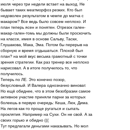
июля через три недели встает на выход. Не
бывает таких меатморфоз резких. Кто был
недоволен результатом в чемпе до матча с
макаром? Все ведь было совсем неплохо. И
план теперь ясен и понятен. Отрезок гален-
макар-гален-томь мы должны были проскочить
на классе, имея в основе Сальву, Таски,
Глушакова, Мака, Эма. Потом бы перерыв на
сборную и время отдышаться. Плохой был
план? на мой вкус весьма грамотный с точки
зрения стратегии. Как раз тренер все неплохо
нарисовал. А в итоге получилось то, что
получилось.
Теперь по ЛЕ. Это конечно позор,
безусловный. И Валера однозначно виноват.
Но ещё обиднее, что в этом безобразии самое
активное участие приняли парни за которых
болеешь в первую очередь: Кеша, Люк, Дима.
На легов как-то проще ругаться и сыпать
проклятия. Например на Сухи. Он не свой. А за
своих горько и обидно (((
Тут предлагали деньгами наказывать. Но мол