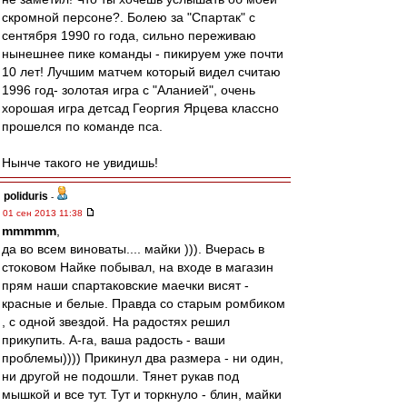
скромной персоне?. Болею за "Спартак" с
сентября 1990 го года, сильно переживаю
нынешнее пике команды - пикируем уже почти
10 лет! Лучшим матчем который видел считаю
1996 год- золотая игра с "Аланией", очень
хорошая игра детсад Георгия Ярцева классно
прошелся по команде пса.
Нынче такого не увидишь!
poliduris
-
01 сен 2013 11:38
mmmmm
,
да во всем виноваты.... майки ))). Вчерась в
стоковом Найке побывал, на входе в магазин
прям наши спартаковские маечки висят -
красные и белые. Правда со старым ромбиком
, с одной звездой. На радостях решил
прикупить. А-га, ваша радость - ваши
проблемы)))) Прикинул два размера - ни один,
ни другой не подошли. Тянет рукав под
мышкой и все тут. Тут и торкнуло - блин, майки