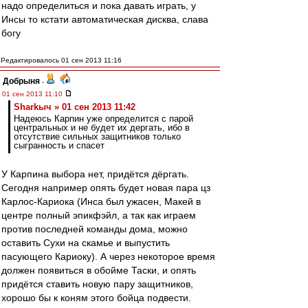
надо определиться и пока давать играть, у
Инсы то кстати автоматическая дисква, слава
богу
Редактировалось 01 сен 2013 11:16
Добрыня
-
01 сен 2013 11:10
Sharkыч » 01 сен 2013 11:42
Надеюсь Карпин уже определится с парой
центральных и не будет их дергать, ибо в
отсутствие сильных защитников только
сыгранность и спасет
У Карпина выбора нет, придётся дёргать.
Сегодня например опять будет новая пара цз
Карлос-Кариока (Инса был ужасен, Макей в
центре полный эпикфэйл, а так как играем
против последней команды дома, можно
оставить Сухи на скамье и выпустить
пасующего Кариоку). А через некоторое время
должен появиться в обойме Таски, и опять
придётся ставить новую пару защитников,
хорошо бы к коням этого бойца подвести.