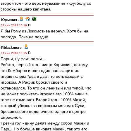
второй гол - это верх неуважения к футболу со
стороны нашего капитана
Юрьевич
-
01 сен 2013 10:16
Я бы Рому из Локомотива вернул. Хотя бы на
полгода. Пока не поздно.
Rblackmore
-
01 сен 2013 10:15
Парни, ну елки палки...
Ребята, первый гол - чисто Кариокин, потому
что Комбаров и еще один наш защитник
играют слева "два в два", то есть каждый с
игроком. А Рафик бросил своего и
остановился. То что он ленивый или тупой, что
не может посчитать игроков его 100% вины в
голе не отменяет. Второй гол - 100% Макей,
который убежал за верховым мячом к Сухи,
бросив своего подопечного одного в центре
штрафной.
Третий гол - вину делят между собой Макей и
Парш. Но больше виноват Макей, так это его