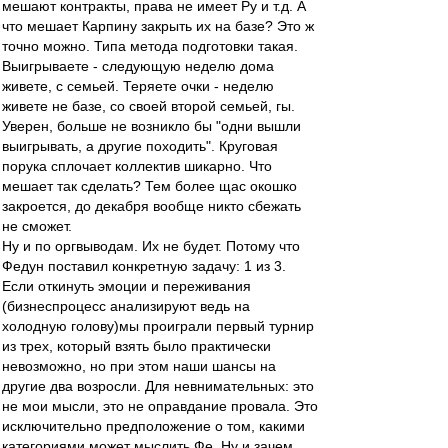
мешают контракты, права не имеет Ру и т.д. А
что мешает Карпину закрыть их на базе? Это ж
точно можно. Типа метода подготовки такая.
Выигрываете - следующую неделю дома
живете, с семьей. Теряете очки - неделю
живете не базе, со своей второй семьей, гы.
Уверен, больше не возникло бы "одни вышли
выигрывать, а другие походить". Круговая
порука сплочает коллектив шикарно. Что
мешает так сделать? Тем более щас окошко
закроется, до декабря вообще никто сбежать
не сможет.
Ну и по оргвыводам. Их не будет. Потому что
Федун поставил конкретную задачу: 1 из 3.
Если откинуть эмоции и переживания
(бизнеспроцесс анализируют ведь на
холодную голову)мы проиграли первый турнир
из трех, который взять было практически
невозможно, но при этом наши шансы на
другие два возросли. Для невнимательных: это
не мои мысли, это не оправдание провала. Это
исключительно предположение о том, какими
категориями может мыслить Фе. Ну и зачем