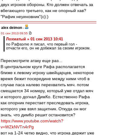
двух игроков обороны. Кто должен отвечать за
вбегающего третьего, как не опорный хав?
"Рафик неуиновник"(с):)
alex deimon
-
01 сен 2013 09:55
Лохматый » 01 сен 2013 10:41
по Рафаэлю я писал, что первый гол -
отчасти его, он не добежал за своим игроком.
Пересмотрите атаку еще раз...
В центральном круге Рафа располагается
ближе к левому игроку швейцарцев, некоторое
время бежит посередине между ними чтоб в
случае паса налево перехватить мяч. потом
смещается 34 номеру, который уже отдал мяч
и которого догнал ДимКо. Естественно Рафа
как опорник перестает преследовать игрока,
которого уже взял защитник. Откуда он мог
знать. что димКо решит остановится?
https://www.youtube.com/watch?
v=WZkNVTn4rPg
вот на 1-24 четко видно, что игрока держит уже