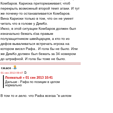
Комбаров. Кариока притормаживает, чтоб
перекрыть возможный второй темп атаки. И тут
же почему-то останавливается Комбаров.
Вина Кариоки только в том, что он не умеет
читать что в голове у ДимКо.
Имхо, в этой ситуации Комбаров должен был
изначально бежать к\за правым
полузащитником швейцарцев, а кто-то из
дефов вываливаться встречать игрока на
котором висел Рафа.. И гола бы не было. Или
же ДимКо должен был бежать за 34 номером
до штрафной. И гола бы тоже не было.
r.w.ace
-
01 сен 2013 09:47
Лохматый » 01 сен 2013 10:41
Дальше - Рафа по позиции в целом
нормально
В том то и дело, что Рафа всегда "в целом
нормально", а Дэн спасает регулярно.
Лохматый
-