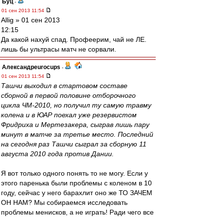
Буц
-
01 сен 2013 11:54
Allig » 01 сен 2013
12:15
Да какой нахуй спад. Профеерим, чай не ЛЕ.
лишь бы ультрасы матч не сорвали.
Александрeurocups
-
01 сен 2013 11:54
Ташчи выходил в стартовом составе
сборной в первой половине отборочного
цикла ЧМ-2010, но получил ту самую травму
колена и в ЮАР поехал уже резервистом
Фридриха и Мертезакера, сыграв лишь пару
минут в матче за третье место. Последний
на сегодня раз Ташчи сыграл за сборную 11
августа 2010 года против Дании.
Я вот только одного понять то не могу. Если у
этого паренька были проблемы с коленом в 10
году, сейчас у него барахлит оно же ТО ЗАЧЕМ
ОН НАМ? Мы собираемся исследовать
проблемы менисков, а не играть! Ради чего все