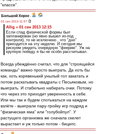
"классе".
Большой Хорхе
-
01 сен 2013 11:57
Allig » 01 сен 2013 12:15
Если спад физической формы был
запланирован (но явно вышел из-под
контроля), то не исключено , что "дно"
приходится на эту неделю. И сегодня мы
рискуем увидеть очередную "феерию". Уж на
крупную победу я бы не особо рассчитывал.
Всегда убеждённо считал, что для "строящейся
команды" важно просто выиграть. Да хоть бы
как, хоть корявенький унылый гол закатать и
потом раскатывать квадраты с Песьяковым, но
выиграть. И стабильно набирать очки. Потому
что через это приходит уверенность в себе.
Или мы так и будем спотыкаться на каждом
взлёте - выиграли пару-тройку игр подряд и
"физическая яма" или "голубойпул". У
растущего организма же сначала скелет
вырастает и уж только потом - бицепс.