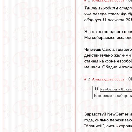
#
Александрeurocups
» 01
Ташчи выходил в старт
уже резервистом Фридр
сборную 11 августа 20
Я вот только одного пон
Мы собираемся исследов
Читаешь Сэкс а там заг
действительно жалкими?
станем на фоне евробойц
мешали. Обидно и жалко
#
Александрeurocups
» 01
NewGamer » 01 сен
В первом сообщении
Здравствуй NewGamer из
года, сильно переживаю
"Аланией", очень хорош