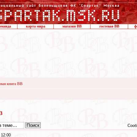
оманда
карта мира
магазин ВВ
гостевая ВВ
ф
вая книга ВВ
13
Сооб
 12:00