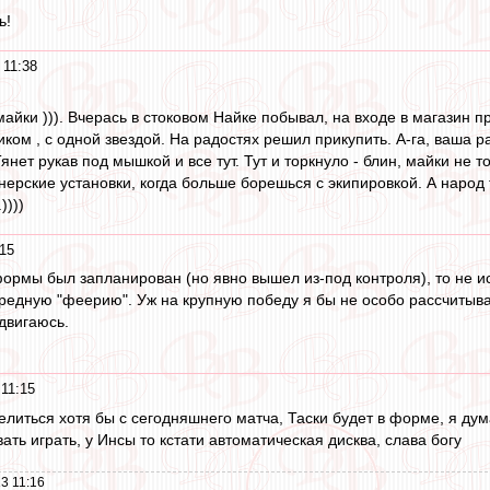
ь!
 11:38
 майки ))). Вчерась в стоковом Найке побывал, на входе в магазин 
ом , с одной звездой. На радостях решил прикупить. А-га, ваша р
янет рукав под мышкой и все тут. Тут и торкнуло - блин, майки не
нерские установки, когда больше борешься с экипировкой. А народ ту
))))
:15
ормы был запланирован (но явно вышел из-под контроля), то не иск
редную "феерию". Уж на крупную победу я бы не особо рассчитыва
ыдвигаюсь.
 11:15
елиться хотя бы с сегодняшнего матча, Таски будет в форме, я дум
ать играть, у Инсы то кстати автоматическая дисква, слава богу
3 11:16