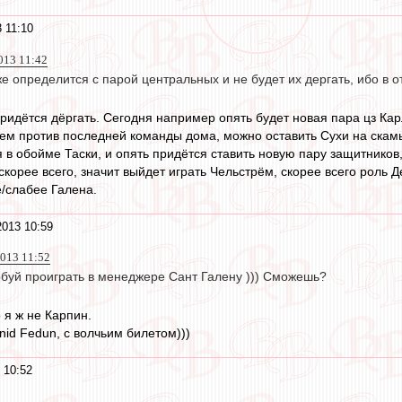
 11:10
013 11:42
 определится с парой центральных и не будет их дергать, ибо в о
придётся дёргать. Сегодня например опять будет новая пара цз Ка
раем против последней команды дома, можно оставить Сухи на скам
в обойме Таски, и опять придётся ставить новую пару защитников, 
корее всего, значит выйдет играть Чельстрём, скорее всего роль Д
/слабее Галена.
2013 10:59
013 11:52
буй проиграть в менеджере Сант Галену ))) Сможешь?
о я ж не Карпин.
nid Fedun, с волчьим билетом)))
 10:52