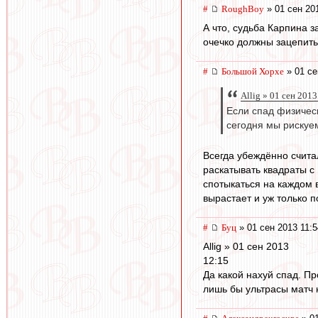
#
RoughBoy
» 01 сен 20
А что, судьба Карпина 
очечко должны зацепить.
#
Большой Хорхе
» 01 се
Allig » 01 сен 2013
Если спад физическ
сегодня мы рискуе
Всегда убеждённо считал
раскатывать квадраты с 
спотыкаться на каждом в
вырастает и уж только п
#
Буц
» 01 сен 2013 11:5
Allig » 01 сен 2013
12:15
Да какой нахуй спад. П
лишь бы ультрасы матч 