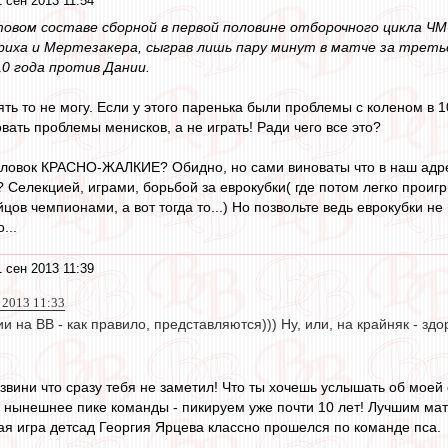
 сен 2013 11:54
овом составе сборной в первой половине отборочного цикла ЧМ-
иха и Мертезакера, сыграв лишь пару минут в матче за третье
10 года против Дании.
ять то не могу. Если у этого паренька были проблемы с коленом в
ать проблемы менисков, а не играть! Ради чего все это?
оловок КРАСНО-ЖАЛКИЕ? Обидно, но сами виноваты что в наш адре
 Селекцией, играми, борьбой за еврокубки( где потом легко прои
ов чемпионами, а вот тогда то...) Но позвольте ведь еврокубки не
...
 сен 2013 11:39
 2013 11:33
 на ВВ - как правило, представляются))) Ну, или, на крайняк - зд
вини что сразу тебя не заметил! Что ты хочешь услышать об моей 
 нынешнее пике команды - пикируем уже почти 10 лет! Лучшим матч
ая игра детсад Георгия Ярцева классно прошелся по команде пса.