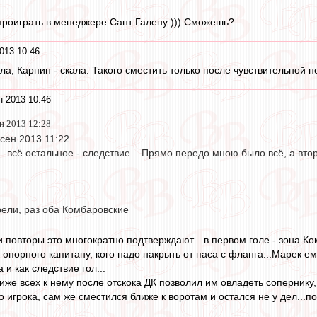
роиграть в менеджере Сант Галену ))) Сможешь?
013 10:46
ала, Карпин - скала. Такого сместить только после чувствительной 
н 2013 10:46
н 2013 12:28
 сен 2013 11:22
..всё остальное - следствие... Прямо передо мною было всё, а вто
рели, раз оба Комбаровские
 повторы это многократно подтверждают... в первом голе - зона Ко
 опорного капитану, кого надо накрыть от паса с фланга...Марек ему
 и как следствие гол...
иже всех к нему после отскока ДК позволил им овладеть сопернику,
о игрока, сам же сместился ближе к воротам и остался не у дел...пол