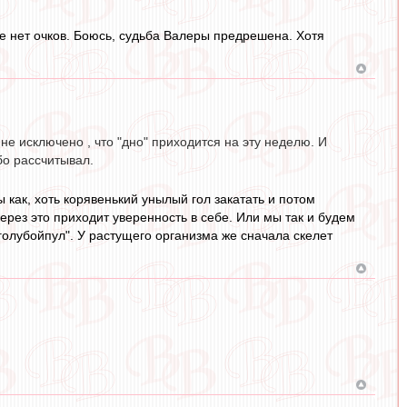
ще нет очков. Боюсь, судьба Валеры предрешена. Хотя
е исключено , что "дно" приходится на эту неделю. И
бо рассчитывал.
 как, хоть корявенький унылый гол закатать и потом
ерез это приходит уверенность в себе. Или мы так и будем
"голубойпул". У растущего организма же сначала скелет