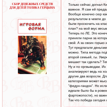
СБОР ДЕНЕЖНЫХ СРЕДСТВ
Только сейчас догнал К
ДЛЯ ДЕТЕЙ ТОЛИКА ГЕРЦЫНА
важное. Я сам ей предалс
Вообще конечно сюр как
результатом в чемпе до
были проскочить на кла
план? на мой вкус весьм
Теперь по ЛЕ. Это коне
приняли парни за котор
свой. А за своих горько 
Тут предлагали деньгами
можно. Типа метода под
второй семьей, гы. Увер
мешает так сделать? Те
Ну и по оргвыводам. Их 
анализируют ведь на хо
другие два возросли. Д
категориями может мысл
"федун-гандон". Но если
идеале было бы в ровень
фартожопости), но важно
Так что победа сегодня 