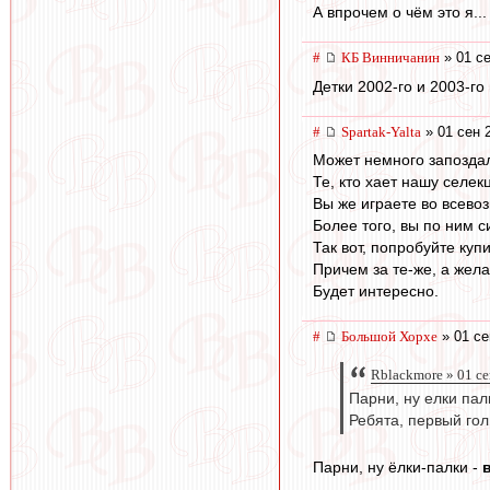
А впрочем о чём это я..
#
КБ Винничанин
» 01 се
Детки 2002-го и 2003-го
#
Spartak-Yalta
» 01 сен 
Может немного запоздал
Те, кто хает нашу селек
Вы же играете во всево
Более того, вы по ним 
Так вот, попробуйте купи
Причем за те-же, а жел
Будет интересно.
#
Большой Хорхе
» 01 се
Rblackmore » 01 се
Парни, ну елки палк
Ребята, первый гол
Парни, ну ёлки-палки -