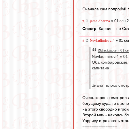
Сначала сам попробуй п
#
jama-dharma
» 01 сен 2
Спектр
, Карпин - не Ск
#
Nevladimirovi4
» 01 се
Rblackmore » 01 се
Nevladimirovi4 » 01
Оба комбаровские..
капитана
Значит плохо смот
Очень хорошо смотрел и
бегущему куда-то в зоне
на этого свободно игрока
Второй мяч - нахоясь бл
Уоррису страховать этог
===============