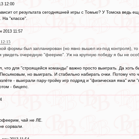
13 12:00
зависит от результата сегодняшней игры с Томью? У Томска ведь е
 На "классе".
н 2013 11:57
 12:15
ой формы был запланирован (но явно вышел из-под контроля), то н
м увидеть очередную "феерию". Уж на крупную победу я бы не осо
, что для "строящейся команды" важно просто выиграть. Да хоть бы
Песьяковым, но выиграть. И стабильно набирать очки. Потому что ч
злёте - выиграли пару-тройку игр подряд и "физическая яма" или 
отом - бицепс.
4
рофеерим, чай не ЛЕ.
не сорвали.