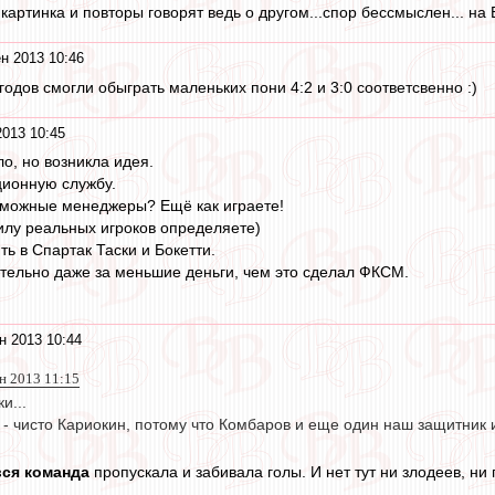
. картинка и повторы говорят ведь о другом...спор бессмыслен... на
н 2013 10:46
 годов смогли обыграть маленьких пони 4:2 и 3:0 соответсвенно :)
2013 10:45
о, но возникла идея.
ционную службу.
зможные менеджеры? Ещё как играете!
силу реальных игроков определяете)
ть в Спартак Таски и Бокетти.
ательно даже за меньшие деньги, чем это сделал ФКСМ.
н 2013 10:44
н 2013 11:15
и...
 - чисто Кариокин, потому что Комбаров и еще один наш защитник иг
вся команда
пропускала и забивала голы. И нет тут ни злодеев, ни 