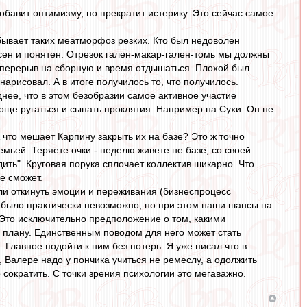
обавит оптимизму, но прекратит истерику. Это сейчас самое
бывает таких меатморфоз резких. Кто был недоволен
сен и понятен. Отрезок гален-макар-гален-томь мы должны
ы перерыв на сборную и время отдышаться. Плохой был
нарисовал. А в итоге получилось то, что получилось.
нее, что в этом безобразии самое активное участие
роще ругаться и сыпать проклятия. Например на Сухи. Он не
 что мешает Карпину закрыть их на базе? Это ж точно
мьей. Теряете очки - неделю живете не базе, со своей
ить". Круговая порука сплочает коллектив шикарно. Что
е сможет.
Если откинуть эмоции и переживания (бизнеспроцесс
ь было практически невозможно, но при этом наши шансы на
 Это исключительно предположение о том, какими
о плану. Единственным поводом для него может стать
 Главное подойти к ним без потерь. Я уже писал что в
, Валере надо у пончика учиться не ремеслу, а одолжить
 сократить. С точки зрения психологии это мегаважно.