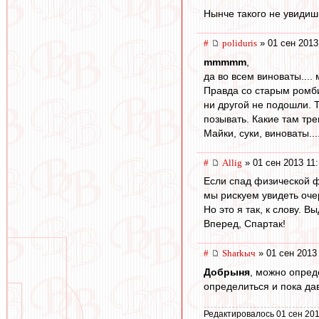
Нынче такого не увидиш
#
poliduris
» 01 сен 2013
mmmmm
,
да во всем виноваты....
Правда со старым ромбик
ни другой не подошли. Т
позывать. Какие там тре
Майки, суки, виноваты....
#
Allig
» 01 сен 2013 11
Если спад физической ф
мы рискуем увидеть оче
Но это я так, к слову. В
Вперед, Спартак!
#
Sharkыч
» 01 сен 2013
Добрыня
, можно опред
определиться и пока дав
Редактировалось 01 сен 201