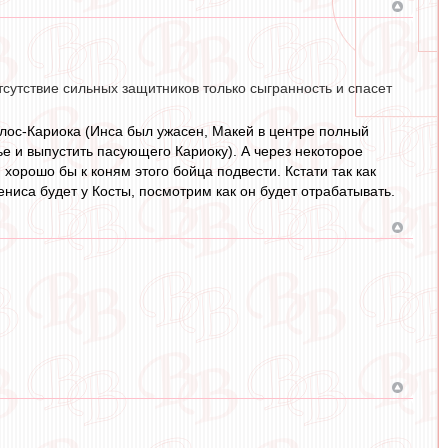
тсутствие сильных защитников только сыгранность и спасет
рлос-Кариока (Инса был ужасен, Макей в центре полный
ье и выпустить пасующего Кариоку). А через некоторое
хорошо бы к коням этого бойца подвести. Кстати так как
ениса будет у Косты, посмотрим как он будет отрабатывать.