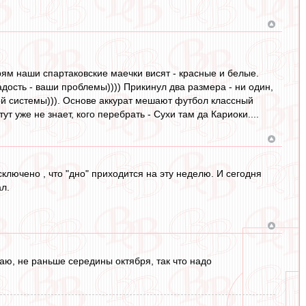
прям наши спартаковские маечки висят - красные и белые.
адость - ваши проблемы)))) Прикинул два размера - ни один,
 той системы))). Основе аккурат мешают футбол классный
т уже не знает, кого перебрать - Сухи там да Кариоки....
лючено , что "дно" приходится на эту неделю. И сегодня
л.
аю, не раньше середины октября, так что надо