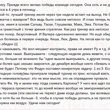
нигу. Прежде всего желаю победы команде сегодня. Она хоть и не д
я в 4 утра в пятницу...
ой-то: лучший тренер июля через три недели встает на выход. Не 
 матча с макаром? Все ведь было совсем неплохо. И план теперь я
ссе, имея в основе Сальву, Таски, Глушакова, Мака, Эма. Потом б
а грамотный с точки зрения стратегии. Как раз тренер все неплохо 
чно позор, безусловный. И Валера однозначно виноват. Но ещё обид
ых болеешь в первую очередь: Кеша, Люк, Дима. На легов как-то п
и обидно (((
 наказывать. Но мол мешают контракты, права не имеет Ру и т.д. А
готовки такая. Выигрываете - следующую неделю дома живете, с се
ен, больше не возникло бы "одни вышли выигрывать, а другие поход
м более щас окошко закроется, до декабря вообще никто сбежать н
не будет. Потому что Федун поставил конкретную задачу: 1 из 3. 
лодную голову)мы проиграли первый турнир из трех, который взят
ля невнимательных: это не мои мысли, это не оправдание провала.
ить Фе. Ну и зачем ему тогда снимать Карпина? У него все идет п
 терраса промолчит, то до коней можно вообще не заморачиваться.
 по очкам (эти сволочи не теряют даже когда должны, три волевых
 хотя бы не больше -3, чтобы в случае победы догнать,а не просто
нужна как воздух. Удачи нам сегодня!