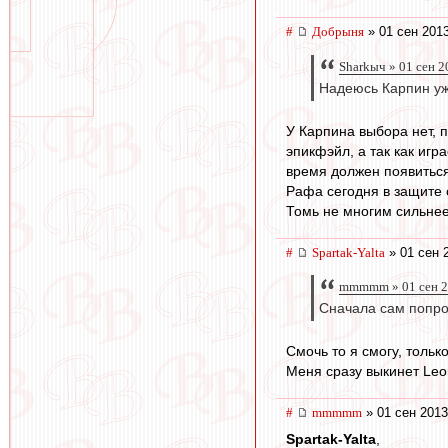
#
Добрыня
» 01 сен 2013
Sharkыч » 01 сен 2
Надеюсь Карпин уже
У Карпина выбора нет, 
эпикфэйл, а так как иг
время должен появиться 
Рафа сегодня в защите с
Томь не многим сильнее
#
Spartak-Yalta
» 01 сен 
mmmmm » 01 сен 2
Сначала сам попро
Смочь то я смогу, тольк
Меня сразу выкинет Leo
#
mmmmm
» 01 сен 2013
Spartak-Yalta
,