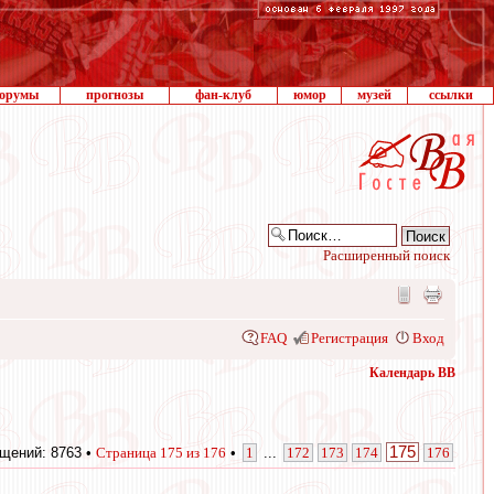
орумы
прогнозы
фан-клуб
юмор
музей
ссылки
Расширенный поиск
FAQ
Регистрация
Вход
Календарь ВВ
175
щений: 8763 •
Страница
175
из
176
•
1
...
172
173
174
176