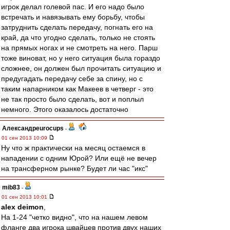
игрок делал голевой пас. И его надо было
встречать и навязывать ему борьбу, чтобы
затруднить сделать передачу, погнать его на
край, да что угодно сделать, только не стоять
на прямых ногах и не смотреть на него. Парш
тоже виноват, но у него ситуация была гораздо
сложнее, он должен был прочитать ситуацию и
предугадать передачу себе за спину, но с
таким напарником как Макеев в четверг - это
не так просто было сделать, вот и поплыл
немного. Этого оказалось достаточно
Александрeurocups
-
01 сен 2013 10:09
Ну что ж практически на месяц остаемся в
нападении с одним Юрой? Или ещё не вечер
на трансферном рынке? Будет ли час "икс"
mib83
-
01 сен 2013 10:01
alex deimon
,
На 1-24 "четко видно", что на нашем левом
фланге два игрока швайцев против двух наших