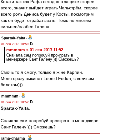
Кстати так как Рафа сегодня в защите скорее
всего, значит выйдет играть Чельстрём, скорее
всего роль Дениса будет у Косты, посмотрим
как он будет отрабатывать. Томь не многим
сильнее/слабее Галена.
Spartak-Yalta
-
01 сен 2013 10:59
mmmmm » 01 сен 2013 11:52
Сначала сам попробуй проиграть в
менеджере Сант Галену ))) Сможешь?
Смочь то я смогу, только я ж не Карпин.
Меня сразу выкинет Leonid Fedun, с волчьим
билетом)))
mmmmm
-
01 сен 2013 10:52
Spartak-Yalta
,
Сначала сам попробуй проиграть в менеджере
Сант Галену ))) Сможешь?
jama-dharma
-