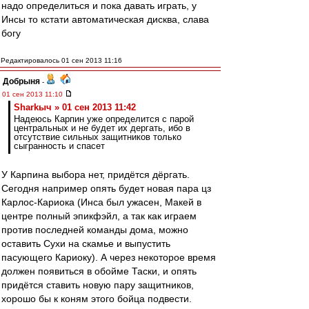
надо определиться и пока давать играть, у
Инсы то кстати автоматическая дисква, слава
богу
Редактировалось 01 сен 2013 11:16
Добрыня
-
01 сен 2013 11:10
Sharkыч » 01 сен 2013 11:42
Надеюсь Карпин уже определится с парой
центральных и не будет их дергать, ибо в
отсутствие сильных защитников только
сыгранность и спасет
У Карпина выбора нет, придётся дёргать.
Сегодня например опять будет новая пара цз
Карлос-Кариока (Инса был ужасен, Макей в
центре полный эпикфэйл, а так как играем
против последней команды дома, можно
оставить Сухи на скамье и выпустить
пасующего Кариоку). А через некоторое время
должен появиться в обойме Таски, и опять
придётся ставить новую пару защитников,
хорошо бы к коням этого бойца подвести.