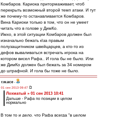
Комбаров. Кариока притормаживает, чтоб
перекрыть возможный второй темп атаки. И тут
же почему-то останавливается Комбаров.
Вина Кариоки только в том, что он не умеет
читать что в голове у ДимКо.
Имхо, в этой ситуации Комбаров должен был
изначально бежать к\за правым
полузащитником швейцарцев, а кто-то из
дефов вываливаться встречать игрока на
котором висел Рафа.. И гола бы не было. Или
же ДимКо должен был бежать за 34 номером
до штрафной. И гола бы тоже не было.
r.w.ace
-
01 сен 2013 09:47
Лохматый » 01 сен 2013 10:41
Дальше - Рафа по позиции в целом
нормально
В том то и дело, что Рафа всегда "в целом
нормально", а Дэн спасает регулярно.
Лохматый
-