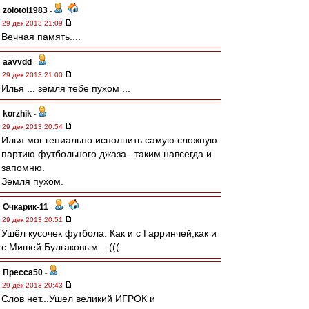
zolotoi1983
-
29 дек 2013 21:09
Вечная память....
aavvdd
-
29 дек 2013 21:00
Илья ... земля тебе пухом ...
korzhik
-
29 дек 2013 20:54
Илья мог гениально исполнить самую сложную
партию футбольного джаза...таким навсегда и
запомню.
Земля пухом.
Очкарик-11
-
29 дек 2013 20:51
Ушёл кусочек футбола. Как и с Гарринчей,как и
с Мишей Булгаковым...:(((
Пресса50
-
29 дек 2013 20:43
Слов нет...Ушел великий ИГРОК и