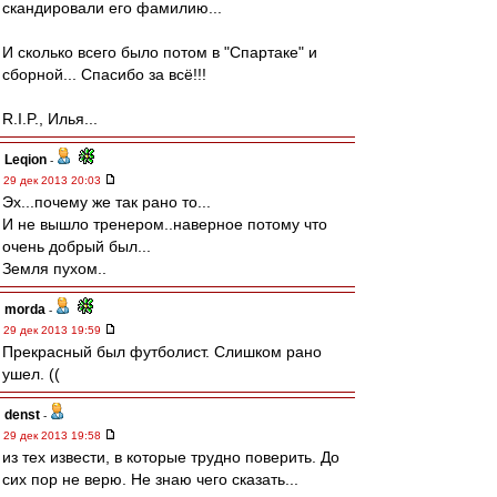
скандировали его фамилию...
И сколько всего было потом в "Спартаке" и
сборной... Спасибо за всё!!!
R.I.P., Илья...
Leqion
-
29 дек 2013 20:03
Эх...почему же так рано то...
И не вышло тренером..наверное потому что
очень добрый был...
Земля пухом..
morda
-
29 дек 2013 19:59
Прекрасный был футболист. Слишком рано
ушел. ((
denst
-
29 дек 2013 19:58
из тех извести, в которые трудно поверить. До
сих пор не верю. Не знаю чего сказать...