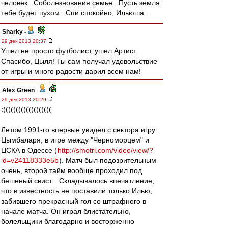
человек...Соболезнования семье...Пусть земля
тебе будет пухом...Спи спокойно, Ильюша..
Sharky
-
29 дек 2013 20:37
Ушел не просто футболист, ушел Артист.
Спасибо, Цыля! Ты сам получал удовольствие
от игры и много радости дарил всем нам!
Alex Green
-
29 дек 2013 20:29
:(((((((((((((((((((
Летом 1991-го впервые увидел с сектора игру
Цымбаларя, в игре между "Черноморцем" и
ЦСКА в Одессе (
http://smotri.com/video/view/?
id=v24118333e5b
). Матч был подозрительным
очень, второй тайм вообще проходил под
бешеный свист... Складывалось впечатление,
что в известность не поставили только Илью,
забившего прекрасный гол со штрафного в
начале матча. Он играл блистательно,
болельщики благодарно и восторженно