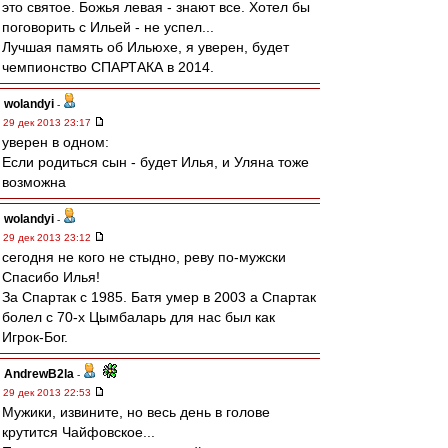
это святое. Божья левая - знают все. Хотел бы
поговорить с Ильей - не успел...
Лучшая память об Ильюхе, я уверен, будет
чемпионство СПАРТАКА в 2014.
wolandyi
-
29 дек 2013 23:17
уверен в одном:
Если родиться сын - будет Илья, и Уляна тоже
возможна
wolandyi
-
29 дек 2013 23:12
сегодня не кого не стыдно, реву по-мужски
Спасибо Илья!
За Спартак с 1985. Батя умер в 2003 а Спартак
болел с 70-х Цымбаларь для нас был как
Игрок-Бог.
AndrewB2la
-
29 дек 2013 22:53
Мужики, извините, но весь день в голове
крутится Чайфовское...