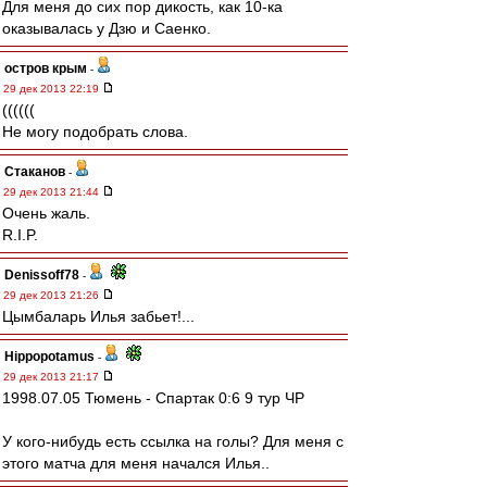
Для меня до сих пор дикость, как 10-ка
оказывалась у Дзю и Саенко.
остров крым
-
29 дек 2013 22:19
((((((
Не могу подобрать слова.
Cтаканов
-
29 дек 2013 21:44
Очень жаль.
R.I.P.
Denissoff78
-
29 дек 2013 21:26
Цымбаларь Илья забьет!...
Hippopotamus
-
29 дек 2013 21:17
1998.07.05 Тюмень - Спартак 0:6 9 тур ЧР
У кого-нибудь есть ссылка на голы? Для меня с
этого матча для меня начался Илья..