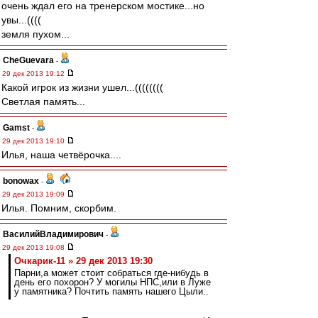
очень ждал его на тренерском мостике...но
увы...((((
земля пухом...
CheGuevara
-
29 дек 2013 19:12
Какой игрок из жизни ушел...((((((((
Светлая память...
Gamst
-
29 дек 2013 19:10
Илья, наша четвёрочка....
bonowax
-
29 дек 2013 19:09
Илья. Помним, скорбим.
ВасилийВладимирович
-
29 дек 2013 19:08
Очкарик-11 » 29 дек 2013 19:30
Парни,а может стоит собраться где-нибудь в
день его похорон? У могилы НПС,или в Луже
у памятника? Почтить память нашего Цыли..