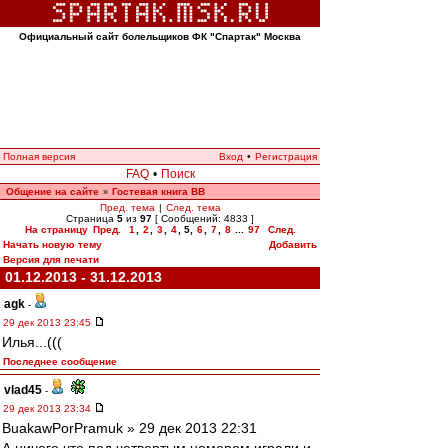
Официальный сайт болельщиков ФК "Спартак" Москва
Полная версия
Вход
•
Регистрация
FAQ
•
Поиск
Общение на сайте
Гостевая книга ВВ
»
Пред. тема
|
След. тема
Страница
5
из
97
[ Сообщений: 4833 ]
На страницу
Пред.
1
,
2
,
3
,
4
,
5
,
6
,
7
,
8
...
97
След.
Начать новую тему
Добавить
Версия для печати
01.12.2013 - 31.12.2013
agk
-
29 дек 2013 23:45
Илья...(((
Последнее сообщение
vlad45
-
29 дек 2013 23:34
BuakawPorPramuk » 29 дек 2013 22:31