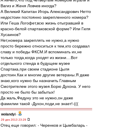
А ничего,что под четвертым номером играли и
Вагиз и Женя Ловчев иногда?
А Великий Капитан Игорь Александрович Нетто
недостоин постоянно закрепленного номера?
Или Геша Логофет,всю жизнь отыгравший в
красно-белой спартаковской форме? Или Гиля
Хусаинов?
Нет,номера закреплять не нужно,а нужно
просто бережно относиться к тем,кто создавал
славу и победы ФКСМ.И вспоминать их,не
только тогда,когда уходят из жизни....Вот
отдельного стенда в будущем музее
Спартака,при своем стадионе Цыля
достоин.Как и многие другие ветераны.Я даже
знаю,кого нужно бы назначить Главным
Смотрителем этого музея.Борю Духона. У него
просто не было бы забытых!
Да жаль,Федуну это не нужно,он даже
фамилии такой -Духон,поди,не знает!-(((
wolandyi
-
29 дек 2013 23:29
Отец еще говорил: - Черенков и Цымбаларь -