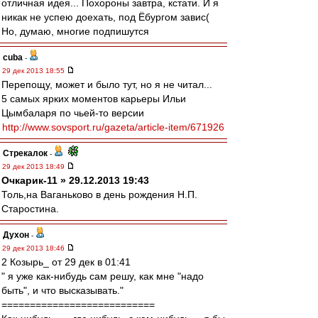
отличная идея... Похороны завтра, кстати. И я
никак не успею доехать, под Ёбургом завис(
Но, думаю, многие подпишутся
cuba
-
29 дек 2013 18:55
Перепощу, может и было тут, но я не читал...
5 самых ярких моментов карьеры Ильи
Цымбаларя по чьей-то версии
http://www.sovsport.ru/gazeta/article-item/671926
Стрекалок
-
29 дек 2013 18:49
Очкарик-11 » 29.12.2013 19:43
Толь,на Ваганьково в день рождения Н.П.
Старостина.
Духон
-
29 дек 2013 18:46
2 Козырь_ от 29 дек в 01:41
" я уже как-нибудь сам решу, как мне "надо
быть", и что высказывать."
===========================