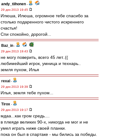
andy_tiihonen
-
29 дек 2013 19:45
Илюша, Илюша, огромное тебе спасибо за
столько подаренного чистого искреннего
счастья!
Спи спокойно, дорогой...
Baz_in
-
29 дек 2013 19:43
не могу поверить, всего 45 лет..((
любимейший игрок, умница и технарь..
земля пухом, Илья
rexal
-
29 дек 2013 19:39
Илья, земля тебе пухом...
Tirox
-
29 дек 2013 19:17
мдаа...как гром средь....
в плеяде великих 90-х, никогда не мог и не
умел играть ниже своей планки.
пока он был в спартаке - мы бились за победы.