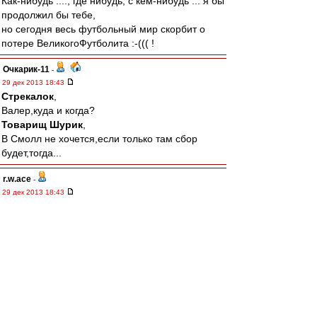
Как-нибудь ...., где нибудь, с кем-нибудь ... я бы
продолжил бы тебе,
но сегодня весь футбольный мир скорбит о
потере ВеликогоФутболита :-((( !
Очкарик-11
-
29 дек 2013 18:43
Стрекалок
,
Валер,куда и когда?
Товарищ Шурик
,
В Смолл не хочется,если только там сбор
будет,тогда...
r.w.ace
-
29 дек 2013 18:43
Упокой Господи твою душу, Илюша! Ты ИГРАЛ
за нас сердцем. Оно и не выдержало. Стад де
Франс и штрафной Реалу. Теперь ты в наших
сердцах.
Товарищ Шурик
-
29 дек 2013 18:36
Очкарик-11
,
Я вечером загляну в Смолл, выпью рюмку не