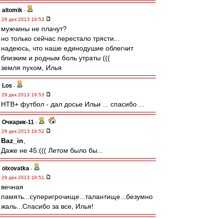
altomik
-
29 дек 2013 19:53
мужчины не плачут?
но только сейчас перестало трясти...
надеюсь, что наше единодушие облегчит
близким и родным боль утраты (((
земля пухом, Илья
Los
-
29 дек 2013 19:53
НТВ+ футбол - дал досье Ильи ... спасибо ...
Очкарик-11
-
29 дек 2013 19:52
Baz_in
,
Даже не 45:((( Летом было бы...
olxovatka
-
29 дек 2013 19:51
вечная
память...суперигрочище...талантище...безумно
жаль...Спасибо за все, Илья!