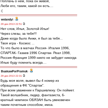
Поплачь о нем, пока он живой,
Люби его, таким, какой он есть....
:(
wolandyi
-
29 дек 2013 22:51
Нет слов, Илья, Золотой Илья!
Через слезы, за тебя!!!
Даже когда было Анжи, я был за тебя...
Твоя игра - Космос ...
То что было в матчах Россия- Италия 1996,
СПАРТАК- Газаев 1996 Спартак- Реал 1998,
Россия-Франция 1999 никто не забудет никогда
Илью буду помнить всегда....
BuakawPorPramuk
-
29 дек 2013 22:31
Будь моя воля, вывел бы 4 номер из
обращения в ФК "Спартак".
При всем уважении к Паршивлюку. Он поймет.
Такой волшебник, лидер, фантазиста, 6-
кратный чемпион ОБЯЗАН быть увековечен
таким почетным способом, имха.