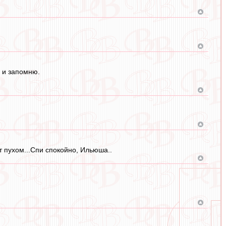
 и запомню.
т пухом...Спи спокойно, Ильюша..