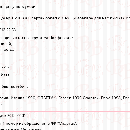
но, реву по-мужски
 умер в 2003 а Спартак болел с 70-х Цымбаларь для нас был как Иг
013 22:53
сь день в голове крутится Чайфовское...
живой,
 есть....
 22:51
 Илья!
 был за тебя...
оссия- Италия 1996, СПАРТАК- Газаев 1996 Спартак- Реал 1998, Ро
а....
дек 2013 22:31
ы 4 номер из обращения в ФК "Спартак".
ршивлюку. Он поймет.