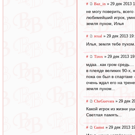
#
Baz_in
» 29 дек 2013 1
не могу поверить, всего 4
любимейший игрок, умни
земля пухом, Илья
#
rexal
» 29 дек 2013 19
Илья, земля тебе пухом.
#
Tirox
» 29 дек 2013 19
мдаа...как гром средь....
в плеяде великих 90-х, 
пока он был в спартаке 
очень ждал его на тренер
земля пухом...
#
CheGuevara
» 29 дек 2
Какой игрок из жизни ушел
Светлая память...
#
Gamst
» 29 дек 2013 1