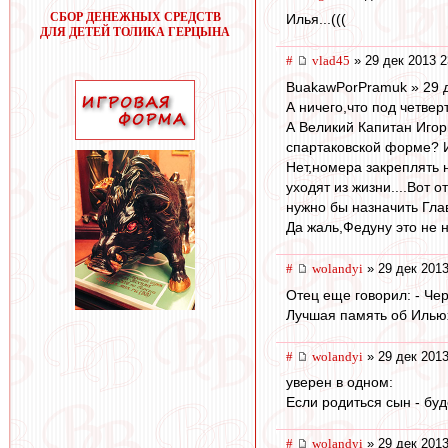
СБОР ДЕНЕЖНЫХ СРЕДСТВ
Илья...(((
ДЛЯ ДЕТЕЙ ТОЛИКА ГЕРЦЫНА
#
vlad45
» 29 дек 2013 2
BuakawPorPramuk » 29 д
А ничего,что под четве
А Великий Капитан Игор
спартаковской форме? 
Нет,номера закреплять 
уходят из жизни....Вот
нужно бы назначить Гла
Да жаль,Федуну это не н
#
wolandyi
» 29 дек 2013
Отец еще говорил: - Чер
Лучшая память об Ильюх
#
wolandyi
» 29 дек 2013
уверен в одном:
Если родиться сын - бу
#
wolandyi
» 29 дек 2013