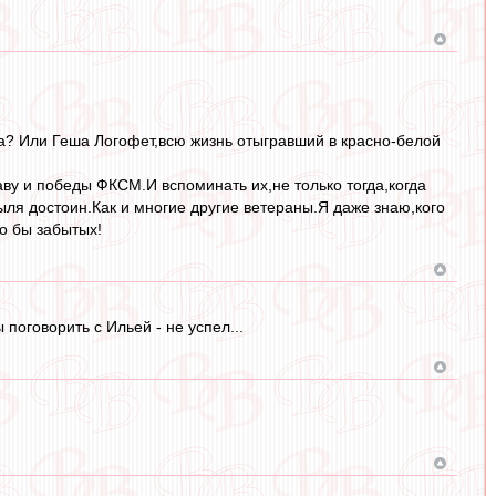
а? Или Геша Логофет,всю жизнь отыгравший в красно-белой
аву и победы ФКСМ.И вспоминать их,не только тогда,когда
ыля достоин.Как и многие другие ветераны.Я даже знаю,кого
о бы забытых!
 поговорить с Ильей - не успел...