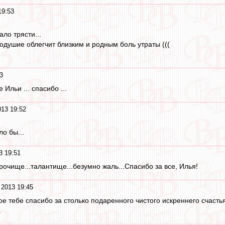
19:53
ало трясти...
одушие облегчит близким и родным боль утраты (((
3
Ильи ... спасибо ...
013 19:52
ло бы...
3 19:51
рочище...талантище...безумно жаль...Спасибо за все, Илья!
 2013 19:45
 тебе спасибо за столько подаренного чистого искреннего счастья
.