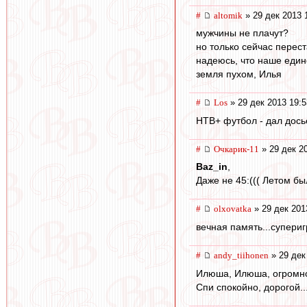
#
altomik
» 29 дек 2013 
мужчины не плачут?
но только сейчас перест
надеюсь, что наше един
земля пухом, Илья
#
Los
» 29 дек 2013 19:5
НТВ+ футбол - дал досье 
#
Очкарик-11
» 29 дек 2
Baz_in
,
Даже не 45:((( Летом бы
#
olxovatka
» 29 дек 201
вечная память...супериг
#
andy_tiihonen
» 29 дек
Илюша, Илюша, огромное
Спи спокойно, дорогой..