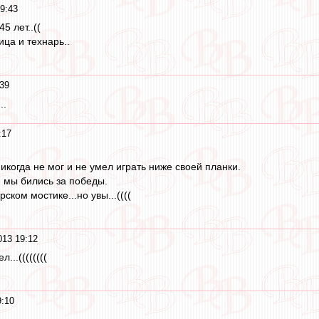
9:43
5 лет..((
ца и технарь..
:39
..
:17
никогда не мог и не умел играть ниже своей планки.
- мы бились за победы.
ском мостике...но увы...((((
013 19:12
...((((((((
9:10