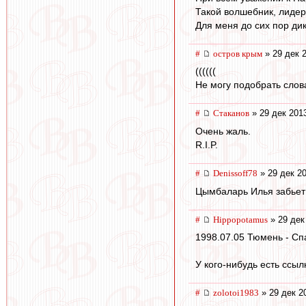
Такой волшебник, лидер
Для меня до сих пор дик
#
остров крым
» 29 дек 
((((((
Не могу подобрать слов
#
Cтаканов
» 29 дек 201
Очень жаль.
R.I.P.
#
Denissoff78
» 29 дек 20
Цымбаларь Илья забьет!
#
Hippopotamus
» 29 дек
1998.07.05 Тюмень - Спа
У кого-нибудь есть ссыл
#
zolotoi1983
» 29 дек 2