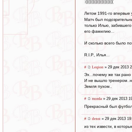
:(((((((((((((((((((
Летом 1991-го впервые 
Матч был подозрительны
только Илью, забившего
его фамилию...
И сколько всего было пот
R.I.P., Илья...
#
Leqion
» 29 дек 2013 2
Эх...почему же так рано 
И не вышло тренером..н
Земля пухом..
#
morda
» 29 дек 2013 1
Прекрасный был футболи
#
denst
» 29 дек 2013 19
из тех извести, в которы