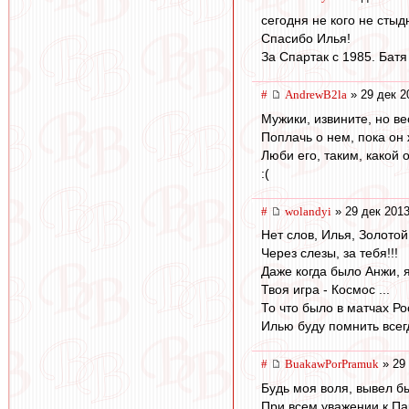
сегодня не кого не стыд
Спасибо Илья!
За Спартак с 1985. Батя
#
AndrewB2la
» 29 дек 2
Мужики, извините, но ве
Поплачь о нем, пока он 
Люби его, таким, какой он
:(
#
wolandyi
» 29 дек 2013
Нет слов, Илья, Золотой
Через слезы, за тебя!!!
Даже когда было Анжи, я
Твоя игра - Космос ...
То что было в матчах Р
Илью буду помнить всегд
#
BuakawPorPramuk
» 29 
Будь моя воля, вывел б
При всем уважении к Па