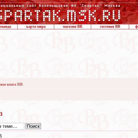
оманда
карта мира
магазин ВВ
гостевая ВВ
ф
вая книга ВВ
13
5