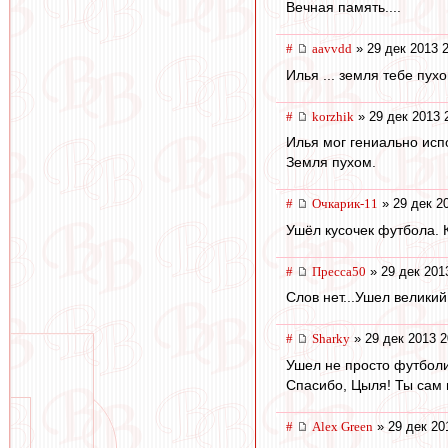
Вечная память....
#
aavvdd
» 29 дек 2013 
Илья ... земля тебе пухом
#
korzhik
» 29 дек 2013 
Илья мог гениально исп
Земля пухом.
#
Очкарик-11
» 29 дек 2
Ушёл кусочек футбола. К
#
Пресса50
» 29 дек 201
Слов нет...Ушел велики
#
Sharky
» 29 дек 2013 2
Ушел не просто футболи
Спасибо, Цыля! Ты сам 
#
Alex Green
» 29 дек 20