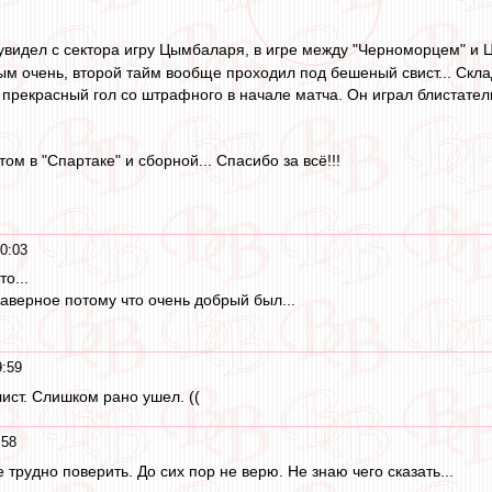
увидел с сектора игру Цымбаларя, в игре между "Черноморцем" и 
м очень, второй тайм вообще проходил под бешеный свист... Склад
 прекрасный гол со штрафного в начале матча. Он играл блистате
ом в "Спартаке" и сборной... Спасибо за всё!!!
0:03
то...
аверное потому что очень добрый был...
9:59
ст. Слишком рано ушел. ((
:58
е трудно поверить. До сих пор не верю. Не знаю чего сказать...