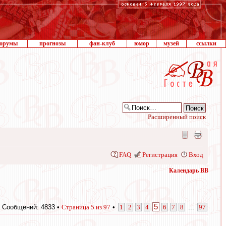
орумы
прогнозы
фан-клуб
юмор
музей
ссылки
Расширенный поиск
FAQ
Регистрация
Вход
Календарь ВВ
5
Сообщений: 4833 •
Страница
5
из
97
•
1
2
3
4
6
7
8
...
97