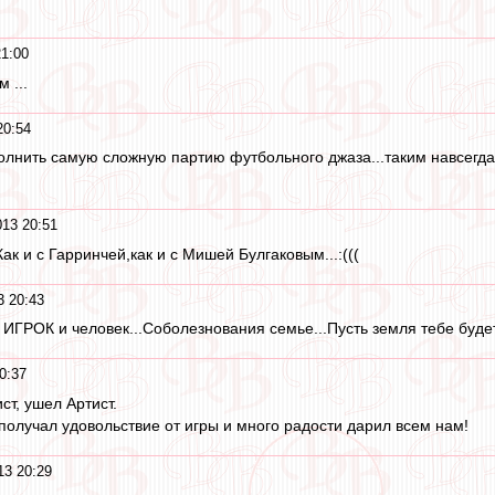
21:00
 ...
20:54
олнить самую сложную партию футбольного джаза...таким навсегда
013 20:51
ак и с Гарринчей,как и с Мишей Булгаковым...:(((
3 20:43
й ИГРОК и человек...Соболезнования семье...Пусть земля тебе буде
0:37
ст, ушел Артист.
получал удовольствие от игры и много радости дарил всем нам!
13 20:29