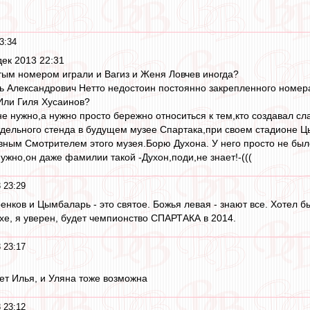
3:34
ек 2013 22:31
ртым номером играли и Вагиз и Женя Ловчев иногда?
ь Александрович Нетто недостоин постоянно закрепленного номер
Или Гиля Хусаинов?
не нужно,а нужно просто бережно относиться к тем,кто создавал сл
 отдельного стенда в будущем музее Спартака,при своем стадионе Ц
вным Смотрителем этого музея.Борю Духона. У него просто не был
ужно,он даже фамилии такой -Духон,поди,не знает!-(((
 23:29
енков и Цымбаларь - это святое. Божья левая - знают все. Хотел бы
е, я уверен, будет чемпионство СПАРТАКА в 2014.
 23:17
дет Илья, и Уляна тоже возможна
 23:12