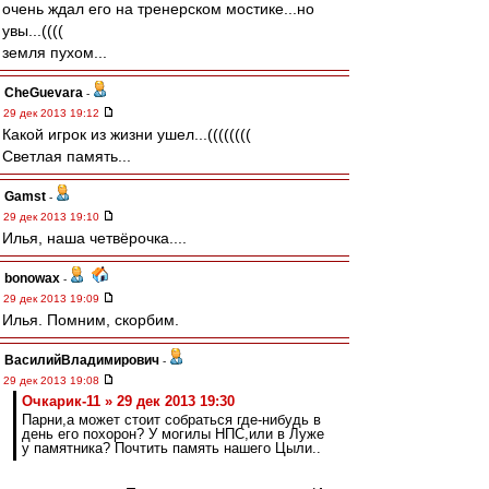
очень ждал его на тренерском мостике...но
увы...((((
земля пухом...
CheGuevara
-
29 дек 2013 19:12
Какой игрок из жизни ушел...((((((((
Светлая память...
Gamst
-
29 дек 2013 19:10
Илья, наша четвёрочка....
bonowax
-
29 дек 2013 19:09
Илья. Помним, скорбим.
ВасилийВладимирович
-
29 дек 2013 19:08
Очкарик-11 » 29 дек 2013 19:30
Парни,а может стоит собраться где-нибудь в
день его похорон? У могилы НПС,или в Луже
у памятника? Почтить память нашего Цыли..