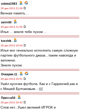
zolotoi1983
-
29 дек 2013 21:09
Вечная память....
aavvdd
-
29 дек 2013 21:00
Илья ... земля тебе пухом ...
korzhik
-
29 дек 2013 20:54
Илья мог гениально исполнить самую сложную
партию футбольного джаза...таким навсегда и
запомню.
Земля пухом.
Очкарик-11
-
29 дек 2013 20:51
Ушёл кусочек футбола. Как и с Гарринчей,как и
с Мишей Булгаковым...:(((
Пресса50
-
29 дек 2013 20:43
Слов нет...Ушел великий ИГРОК и