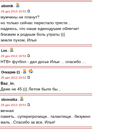
altomik
-
29 дек 2013 19:53
мужчины не плачут?
но только сейчас перестало трясти...
надеюсь, что наше единодушие облегчит
близким и родным боль утраты (((
земля пухом, Илья
Los
-
29 дек 2013 19:53
НТВ+ футбол - дал досье Ильи ... спасибо ...
Очкарик-11
-
29 дек 2013 19:52
Baz_in
,
Даже не 45:((( Летом было бы...
olxovatka
-
29 дек 2013 19:51
вечная
память...суперигрочище...талантище...безумно
жаль...Спасибо за все, Илья!