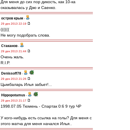
Для меня до сих пор дикость, как 10-ка
оказывалась у Дзю и Саенко.
остров крым
-
29 дек 2013 22:19
((((((
Не могу подобрать слова.
Cтаканов
-
29 дек 2013 21:44
Очень жаль.
R.I.P.
Denissoff78
-
29 дек 2013 21:26
Цымбаларь Илья забьет!...
Hippopotamus
-
29 дек 2013 21:17
1998.07.05 Тюмень - Спартак 0:6 9 тур ЧР
У кого-нибудь есть ссылка на голы? Для меня с
этого матча для меня начался Илья..