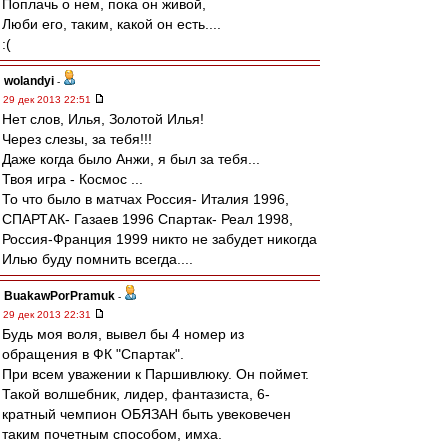
Поплачь о нем, пока он живой,
Люби его, таким, какой он есть....
:(
wolandyi
-
29 дек 2013 22:51
Нет слов, Илья, Золотой Илья!
Через слезы, за тебя!!!
Даже когда было Анжи, я был за тебя...
Твоя игра - Космос ...
То что было в матчах Россия- Италия 1996,
СПАРТАК- Газаев 1996 Спартак- Реал 1998,
Россия-Франция 1999 никто не забудет никогда
Илью буду помнить всегда....
BuakawPorPramuk
-
29 дек 2013 22:31
Будь моя воля, вывел бы 4 номер из
обращения в ФК "Спартак".
При всем уважении к Паршивлюку. Он поймет.
Такой волшебник, лидер, фантазиста, 6-
кратный чемпион ОБЯЗАН быть увековечен
таким почетным способом, имха.