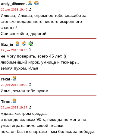
andy_tiihonen
-
29 дек 2013 19:45
Илюша, Илюша, огромное тебе спасибо за
столько подаренного чистого искреннего
счастья!
Спи спокойно, дорогой...
Baz_in
-
29 дек 2013 19:43
не могу поверить, всего 45 лет..((
любимейший игрок, умница и технарь..
земля пухом, Илья
rexal
-
29 дек 2013 19:39
Илья, земля тебе пухом...
Tirox
-
29 дек 2013 19:17
мдаа...как гром средь....
в плеяде великих 90-х, никогда не мог и не
умел играть ниже своей планки.
пока он был в спартаке - мы бились за победы.