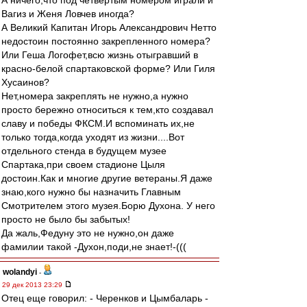
А ничего,что под четвертым номером играли и
Вагиз и Женя Ловчев иногда?
А Великий Капитан Игорь Александрович Нетто
недостоин постоянно закрепленного номера?
Или Геша Логофет,всю жизнь отыгравший в
красно-белой спартаковской форме? Или Гиля
Хусаинов?
Нет,номера закреплять не нужно,а нужно
просто бережно относиться к тем,кто создавал
славу и победы ФКСМ.И вспоминать их,не
только тогда,когда уходят из жизни....Вот
отдельного стенда в будущем музее
Спартака,при своем стадионе Цыля
достоин.Как и многие другие ветераны.Я даже
знаю,кого нужно бы назначить Главным
Смотрителем этого музея.Борю Духона. У него
просто не было бы забытых!
Да жаль,Федуну это не нужно,он даже
фамилии такой -Духон,поди,не знает!-(((
wolandyi
-
29 дек 2013 23:29
Отец еще говорил: - Черенков и Цымбаларь -