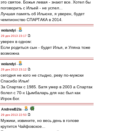
это святое. Божья левая - знают все. Хотел бы
поговорить с Ильей - не успел...
Лучшая память об Ильюхе, я уверен, будет
чемпионство СПАРТАКА в 2014.
wolandyi
-
29 дек 2013 23:17
уверен в одном:
Если родиться сын - будет Илья, и Уляна тоже
возможна
wolandyi
-
29 дек 2013 23:12
сегодня не кого не стыдно, реву по-мужски
Спасибо Илья!
За Спартак с 1985. Батя умер в 2003 а Спартак
болел с 70-х Цымбаларь для нас был как
Игрок-Бог.
AndrewB2la
-
29 дек 2013 22:53
Мужики, извините, но весь день в голове
крутится Чайфовское...