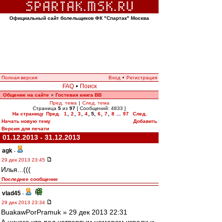
Официальный сайт болельщиков ФК "Спартак" Москва
Полная версия
Вход
•
Регистрация
FAQ
•
Поиск
Общение на сайте
Гостевая книга ВВ
»
Пред. тема
|
След. тема
Страница
5
из
97
[ Сообщений: 4833 ]
На страницу
Пред.
1
,
2
,
3
,
4
,
5
,
6
,
7
,
8
...
97
След.
Начать новую тему
Добавить
Версия для печати
01.12.2013 - 31.12.2013
agk
-
29 дек 2013 23:45
Илья...(((
Последнее сообщение
vlad45
-
29 дек 2013 23:34
BuakawPorPramuk » 29 дек 2013 22:31