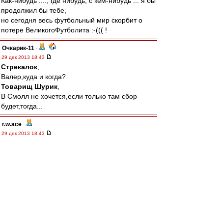
Как-нибудь ...., где нибудь, с кем-нибудь ... я бы
продолжил бы тебе,
но сегодня весь футбольный мир скорбит о
потере ВеликогоФутболита :-((( !
Очкарик-11
-
29 дек 2013 18:43
Стрекалок
,
Валер,куда и когда?
Товарищ Шурик
,
В Смолл не хочется,если только там сбор
будет,тогда...
r.w.ace
-
29 дек 2013 18:43
Упокой Господи твою душу, Илюша! Ты ИГРАЛ
за нас сердцем. Оно и не выдержало. Стад де
Франс и штрафной Реалу. Теперь ты в наших
сердцах.
Товарищ Шурик
-
29 дек 2013 18:36
Очкарик-11
,
Я вечером загляну в Смолл, выпью рюмку не