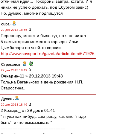
отличная идея... Похороны завтра, кстати. И я
никак не успею доехать, под Ёбургом завис(
Но, думаю, многие подпишутся
cuba
-
29 дек 2013 18:55
Перепощу, может и было тут, но я не читал...
5 самых ярких моментов карьеры Ильи
Цымбаларя по чьей-то версии
http://www.sovsport.ru/gazeta/article-item/671926
Стрекалок
-
29 дек 2013 18:49
Очкарик-11 » 29.12.2013 19:43
Толь,на Ваганьково в день рождения Н.П.
Старостина.
Духон
-
29 дек 2013 18:46
2 Козырь_ от 29 дек в 01:41
" я уже как-нибудь сам решу, как мне "надо
быть", и что высказывать."
===========================