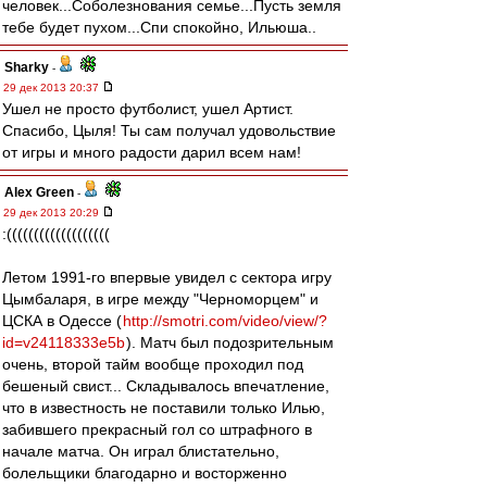
человек...Соболезнования семье...Пусть земля
тебе будет пухом...Спи спокойно, Ильюша..
Sharky
-
29 дек 2013 20:37
Ушел не просто футболист, ушел Артист.
Спасибо, Цыля! Ты сам получал удовольствие
от игры и много радости дарил всем нам!
Alex Green
-
29 дек 2013 20:29
:(((((((((((((((((((
Летом 1991-го впервые увидел с сектора игру
Цымбаларя, в игре между "Черноморцем" и
ЦСКА в Одессе (
http://smotri.com/video/view/?
id=v24118333e5b
). Матч был подозрительным
очень, второй тайм вообще проходил под
бешеный свист... Складывалось впечатление,
что в известность не поставили только Илью,
забившего прекрасный гол со штрафного в
начале матча. Он играл блистательно,
болельщики благодарно и восторженно