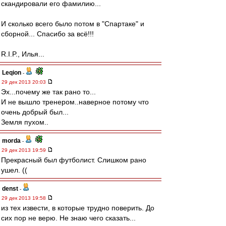
скандировали его фамилию...
И сколько всего было потом в "Спартаке" и
сборной... Спасибо за всё!!!
R.I.P., Илья...
Leqion
-
29 дек 2013 20:03
Эх...почему же так рано то...
И не вышло тренером..наверное потому что
очень добрый был...
Земля пухом..
morda
-
29 дек 2013 19:59
Прекрасный был футболист. Слишком рано
ушел. ((
denst
-
29 дек 2013 19:58
из тех извести, в которые трудно поверить. До
сих пор не верю. Не знаю чего сказать...