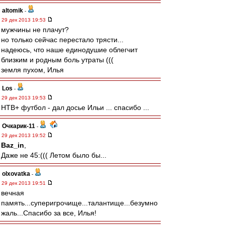
altomik
-
29 дек 2013 19:53
мужчины не плачут?
но только сейчас перестало трясти...
надеюсь, что наше единодушие облегчит
близким и родным боль утраты (((
земля пухом, Илья
Los
-
29 дек 2013 19:53
НТВ+ футбол - дал досье Ильи ... спасибо ...
Очкарик-11
-
29 дек 2013 19:52
Baz_in
,
Даже не 45:((( Летом было бы...
olxovatka
-
29 дек 2013 19:51
вечная
память...суперигрочище...талантище...безумно
жаль...Спасибо за все, Илья!