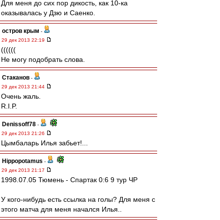
Для меня до сих пор дикость, как 10-ка
оказывалась у Дзю и Саенко.
остров крым
-
29 дек 2013 22:19
((((((
Не могу подобрать слова.
Cтаканов
-
29 дек 2013 21:44
Очень жаль.
R.I.P.
Denissoff78
-
29 дек 2013 21:26
Цымбаларь Илья забьет!...
Hippopotamus
-
29 дек 2013 21:17
1998.07.05 Тюмень - Спартак 0:6 9 тур ЧР
У кого-нибудь есть ссылка на голы? Для меня с
этого матча для меня начался Илья..