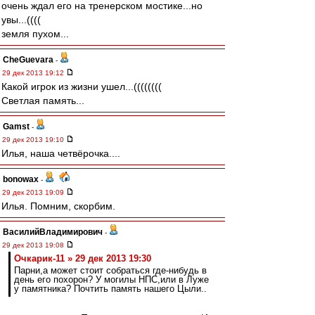
очень ждал его на тренерском мостике...но
увы...((((
земля пухом...
CheGuevara
-
29 дек 2013 19:12
Какой игрок из жизни ушел...((((((((
Светлая память...
Gamst
-
29 дек 2013 19:10
Илья, наша четвёрочка....
bonowax
-
29 дек 2013 19:09
Илья. Помним, скорбим.
ВасилийВладимирович
-
29 дек 2013 19:08
Очкарик-11 » 29 дек 2013 19:30
Парни,а может стоит собраться где-нибудь в
день его похорон? У могилы НПС,или в Луже
у памятника? Почтить память нашего Цыли..