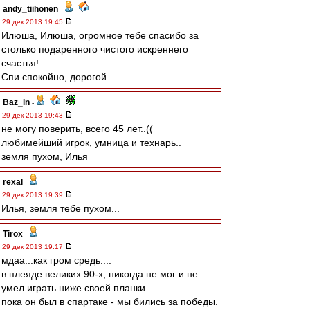
andy_tiihonen
-
29 дек 2013 19:45
Илюша, Илюша, огромное тебе спасибо за
столько подаренного чистого искреннего
счастья!
Спи спокойно, дорогой...
Baz_in
-
29 дек 2013 19:43
не могу поверить, всего 45 лет..((
любимейший игрок, умница и технарь..
земля пухом, Илья
rexal
-
29 дек 2013 19:39
Илья, земля тебе пухом...
Tirox
-
29 дек 2013 19:17
мдаа...как гром средь....
в плеяде великих 90-х, никогда не мог и не
умел играть ниже своей планки.
пока он был в спартаке - мы бились за победы.