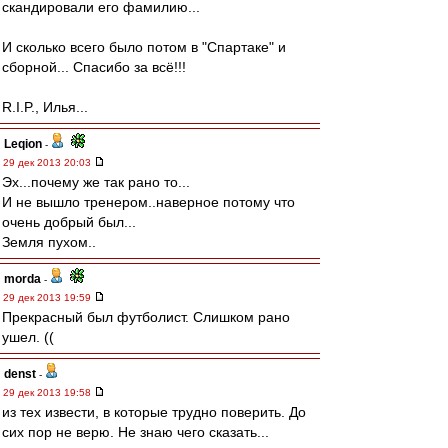
скандировали его фамилию...
И сколько всего было потом в "Спартаке" и
сборной... Спасибо за всё!!!
R.I.P., Илья...
Leqion
-
29 дек 2013 20:03
Эх...почему же так рано то...
И не вышло тренером..наверное потому что
очень добрый был...
Земля пухом..
morda
-
29 дек 2013 19:59
Прекрасный был футболист. Слишком рано
ушел. ((
denst
-
29 дек 2013 19:58
из тех извести, в которые трудно поверить. До
сих пор не верю. Не знаю чего сказать...