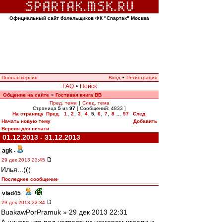
Официальный сайт болельщиков ФК "Спартак" Москва
Полная версия
Вход
•
Регистрация
FAQ
•
Поиск
Общение на сайте
Гостевая книга ВВ
»
Пред. тема
|
След. тема
Страница
5
из
97
[ Сообщений: 4833 ]
На страницу
Пред.
1
,
2
,
3
,
4
,
5
,
6
,
7
,
8
...
97
След.
Начать новую тему
Добавить
Версия для печати
01.12.2013 - 31.12.2013
agk
-
29 дек 2013 23:45
Илья...(((
Последнее сообщение
vlad45
-
29 дек 2013 23:34
BuakawPorPramuk » 29 дек 2013 22:31