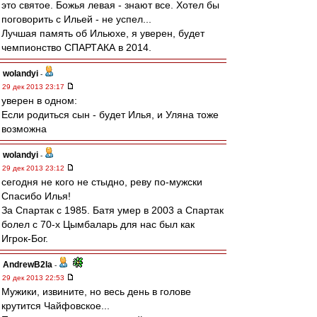
это святое. Божья левая - знают все. Хотел бы
поговорить с Ильей - не успел...
Лучшая память об Ильюхе, я уверен, будет
чемпионство СПАРТАКА в 2014.
wolandyi
-
29 дек 2013 23:17
уверен в одном:
Если родиться сын - будет Илья, и Уляна тоже
возможна
wolandyi
-
29 дек 2013 23:12
сегодня не кого не стыдно, реву по-мужски
Спасибо Илья!
За Спартак с 1985. Батя умер в 2003 а Спартак
болел с 70-х Цымбаларь для нас был как
Игрок-Бог.
AndrewB2la
-
29 дек 2013 22:53
Мужики, извините, но весь день в голове
крутится Чайфовское...