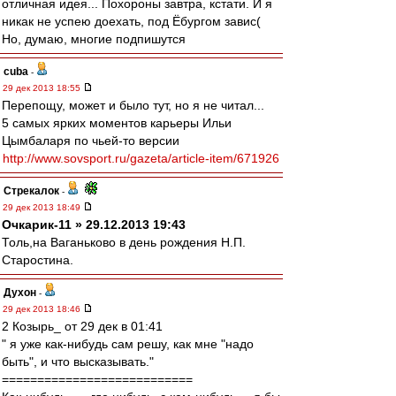
отличная идея... Похороны завтра, кстати. И я
никак не успею доехать, под Ёбургом завис(
Но, думаю, многие подпишутся
cuba
-
29 дек 2013 18:55
Перепощу, может и было тут, но я не читал...
5 самых ярких моментов карьеры Ильи
Цымбаларя по чьей-то версии
http://www.sovsport.ru/gazeta/article-item/671926
Стрекалок
-
29 дек 2013 18:49
Очкарик-11 » 29.12.2013 19:43
Толь,на Ваганьково в день рождения Н.П.
Старостина.
Духон
-
29 дек 2013 18:46
2 Козырь_ от 29 дек в 01:41
" я уже как-нибудь сам решу, как мне "надо
быть", и что высказывать."
===========================