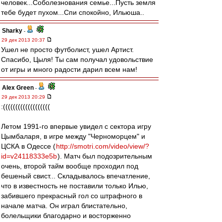
человек...Соболезнования семье...Пусть земля
тебе будет пухом...Спи спокойно, Ильюша..
Sharky
-
29 дек 2013 20:37
Ушел не просто футболист, ушел Артист.
Спасибо, Цыля! Ты сам получал удовольствие
от игры и много радости дарил всем нам!
Alex Green
-
29 дек 2013 20:29
:(((((((((((((((((((
Летом 1991-го впервые увидел с сектора игру
Цымбаларя, в игре между "Черноморцем" и
ЦСКА в Одессе (
http://smotri.com/video/view/?
id=v24118333e5b
). Матч был подозрительным
очень, второй тайм вообще проходил под
бешеный свист... Складывалось впечатление,
что в известность не поставили только Илью,
забившего прекрасный гол со штрафного в
начале матча. Он играл блистательно,
болельщики благодарно и восторженно