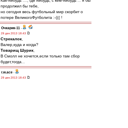
Как-нибудь ...., где нибудь, с кем-нибудь ... я бы
продолжил бы тебе,
но сегодня весь футбольный мир скорбит о
потере ВеликогоФутболита :-((( !
Очкарик-11
-
29 дек 2013 18:43
Стрекалок
,
Валер,куда и когда?
Товарищ Шурик
,
В Смолл не хочется,если только там сбор
будет,тогда...
r.w.ace
-
29 дек 2013 18:43
Упокой Господи твою душу, Илюша! Ты ИГРАЛ
за нас сердцем. Оно и не выдержало. Стад де
Франс и штрафной Реалу. Теперь ты в наших
сердцах.
Товарищ Шурик
-
29 дек 2013 18:36
Очкарик-11
,
Я вечером загляну в Смолл, выпью рюмку не