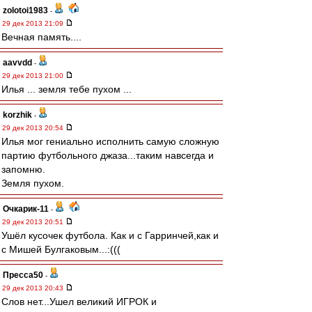
zolotoi1983
-
29 дек 2013 21:09
Вечная память....
aavvdd
-
29 дек 2013 21:00
Илья ... земля тебе пухом ...
korzhik
-
29 дек 2013 20:54
Илья мог гениально исполнить самую сложную
партию футбольного джаза...таким навсегда и
запомню.
Земля пухом.
Очкарик-11
-
29 дек 2013 20:51
Ушёл кусочек футбола. Как и с Гарринчей,как и
с Мишей Булгаковым...:(((
Пресса50
-
29 дек 2013 20:43
Слов нет...Ушел великий ИГРОК и