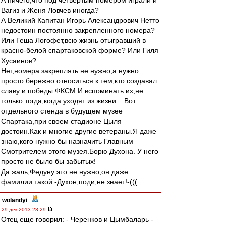
А ничего,что под четвертым номером играли и
Вагиз и Женя Ловчев иногда?
А Великий Капитан Игорь Александрович Нетто
недостоин постоянно закрепленного номера?
Или Геша Логофет,всю жизнь отыгравший в
красно-белой спартаковской форме? Или Гиля
Хусаинов?
Нет,номера закреплять не нужно,а нужно
просто бережно относиться к тем,кто создавал
славу и победы ФКСМ.И вспоминать их,не
только тогда,когда уходят из жизни....Вот
отдельного стенда в будущем музее
Спартака,при своем стадионе Цыля
достоин.Как и многие другие ветераны.Я даже
знаю,кого нужно бы назначить Главным
Смотрителем этого музея.Борю Духона. У него
просто не было бы забытых!
Да жаль,Федуну это не нужно,он даже
фамилии такой -Духон,поди,не знает!-(((
wolandyi
-
29 дек 2013 23:29
Отец еще говорил: - Черенков и Цымбаларь -