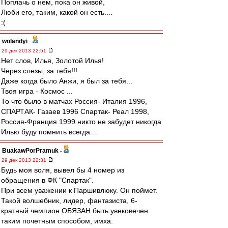
Поплачь о нем, пока он живой,
Люби его, таким, какой он есть....
:(
wolandyi
-
29 дек 2013 22:51
Нет слов, Илья, Золотой Илья!
Через слезы, за тебя!!!
Даже когда было Анжи, я был за тебя...
Твоя игра - Космос ...
То что было в матчах Россия- Италия 1996,
СПАРТАК- Газаев 1996 Спартак- Реал 1998,
Россия-Франция 1999 никто не забудет никогда
Илью буду помнить всегда....
BuakawPorPramuk
-
29 дек 2013 22:31
Будь моя воля, вывел бы 4 номер из
обращения в ФК "Спартак".
При всем уважении к Паршивлюку. Он поймет.
Такой волшебник, лидер, фантазиста, 6-
кратный чемпион ОБЯЗАН быть увековечен
таким почетным способом, имха.