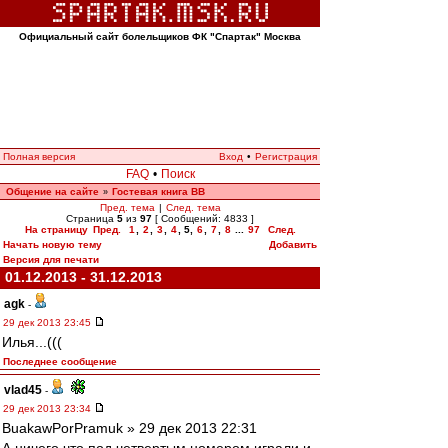
Официальный сайт болельщиков ФК "Спартак" Москва
Полная версия
Вход
•
Регистрация
FAQ
•
Поиск
Общение на сайте
Гостевая книга ВВ
»
Пред. тема
|
След. тема
Страница
5
из
97
[ Сообщений: 4833 ]
На страницу
Пред.
1
,
2
,
3
,
4
,
5
,
6
,
7
,
8
...
97
След.
Начать новую тему
Добавить
Версия для печати
01.12.2013 - 31.12.2013
agk
-
29 дек 2013 23:45
Илья...(((
Последнее сообщение
vlad45
-
29 дек 2013 23:34
BuakawPorPramuk » 29 дек 2013 22:31