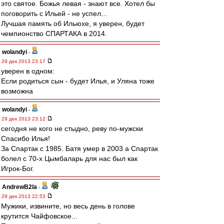
это святое. Божья левая - знают все. Хотел бы
поговорить с Ильей - не успел...
Лучшая память об Ильюхе, я уверен, будет
чемпионство СПАРТАКА в 2014.
wolandyi
-
29 дек 2013 23:17
уверен в одном:
Если родиться сын - будет Илья, и Уляна тоже
возможна
wolandyi
-
29 дек 2013 23:12
сегодня не кого не стыдно, реву по-мужски
Спасибо Илья!
За Спартак с 1985. Батя умер в 2003 а Спартак
болел с 70-х Цымбаларь для нас был как
Игрок-Бог.
AndrewB2la
-
29 дек 2013 22:53
Мужики, извините, но весь день в голове
крутится Чайфовское...