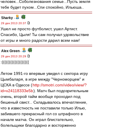
человек...Соболезнования семье...Пусть земля
тебе будет пухом...Спи спокойно, Ильюша..
Sharky
-
29 дек 2013 20:37
Ушел не просто футболист, ушел Артист.
Спасибо, Цыля! Ты сам получал удовольствие
от игры и много радости дарил всем нам!
Alex Green
-
29 дек 2013 20:29
:(((((((((((((((((((
Летом 1991-го впервые увидел с сектора игру
Цымбаларя, в игре между "Черноморцем" и
ЦСКА в Одессе (
http://smotri.com/video/view/?
id=v24118333e5b
). Матч был подозрительным
очень, второй тайм вообще проходил под
бешеный свист... Складывалось впечатление,
что в известность не поставили только Илью,
забившего прекрасный гол со штрафного в
начале матча. Он играл блистательно,
болельщики благодарно и восторженно