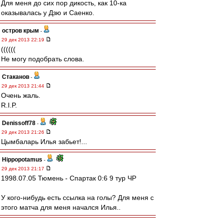
Для меня до сих пор дикость, как 10-ка
оказывалась у Дзю и Саенко.
остров крым
-
29 дек 2013 22:19
((((((
Не могу подобрать слова.
Cтаканов
-
29 дек 2013 21:44
Очень жаль.
R.I.P.
Denissoff78
-
29 дек 2013 21:26
Цымбаларь Илья забьет!...
Hippopotamus
-
29 дек 2013 21:17
1998.07.05 Тюмень - Спартак 0:6 9 тур ЧР
У кого-нибудь есть ссылка на голы? Для меня с
этого матча для меня начался Илья..