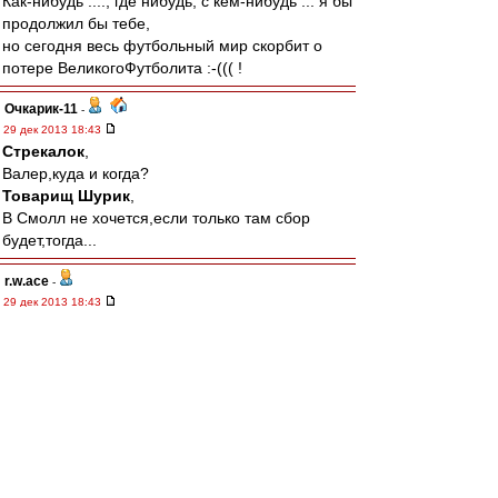
Как-нибудь ...., где нибудь, с кем-нибудь ... я бы
продолжил бы тебе,
но сегодня весь футбольный мир скорбит о
потере ВеликогоФутболита :-((( !
Очкарик-11
-
29 дек 2013 18:43
Стрекалок
,
Валер,куда и когда?
Товарищ Шурик
,
В Смолл не хочется,если только там сбор
будет,тогда...
r.w.ace
-
29 дек 2013 18:43
Упокой Господи твою душу, Илюша! Ты ИГРАЛ
за нас сердцем. Оно и не выдержало. Стад де
Франс и штрафной Реалу. Теперь ты в наших
сердцах.
Товарищ Шурик
-
29 дек 2013 18:36
Очкарик-11
,
Я вечером загляну в Смолл, выпью рюмку не