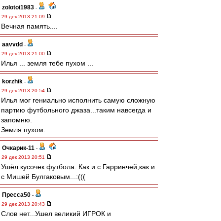
zolotoi1983
-
29 дек 2013 21:09
Вечная память....
aavvdd
-
29 дек 2013 21:00
Илья ... земля тебе пухом ...
korzhik
-
29 дек 2013 20:54
Илья мог гениально исполнить самую сложную
партию футбольного джаза...таким навсегда и
запомню.
Земля пухом.
Очкарик-11
-
29 дек 2013 20:51
Ушёл кусочек футбола. Как и с Гарринчей,как и
с Мишей Булгаковым...:(((
Пресса50
-
29 дек 2013 20:43
Слов нет...Ушел великий ИГРОК и