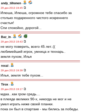
andy_tiihonen
-
29 дек 2013 19:45
Илюша, Илюша, огромное тебе спасибо за
столько подаренного чистого искреннего
счастья!
Спи спокойно, дорогой...
Baz_in
-
29 дек 2013 19:43
не могу поверить, всего 45 лет..((
любимейший игрок, умница и технарь..
земля пухом, Илья
rexal
-
29 дек 2013 19:39
Илья, земля тебе пухом...
Tirox
-
29 дек 2013 19:17
мдаа...как гром средь....
в плеяде великих 90-х, никогда не мог и не
умел играть ниже своей планки.
пока он был в спартаке - мы бились за победы.