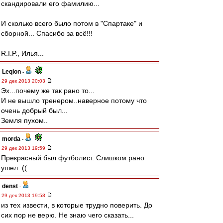
скандировали его фамилию...
И сколько всего было потом в "Спартаке" и
сборной... Спасибо за всё!!!
R.I.P., Илья...
Leqion
-
29 дек 2013 20:03
Эх...почему же так рано то...
И не вышло тренером..наверное потому что
очень добрый был...
Земля пухом..
morda
-
29 дек 2013 19:59
Прекрасный был футболист. Слишком рано
ушел. ((
denst
-
29 дек 2013 19:58
из тех извести, в которые трудно поверить. До
сих пор не верю. Не знаю чего сказать...