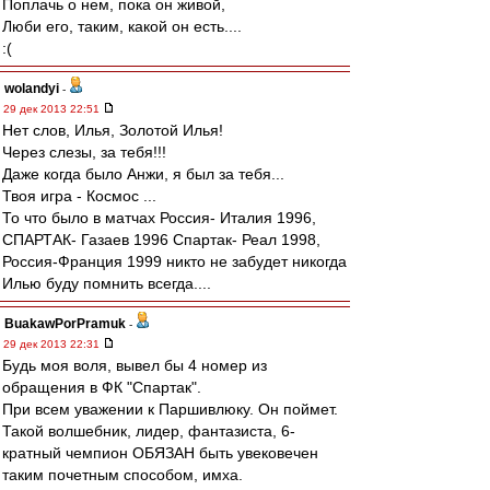
Поплачь о нем, пока он живой,
Люби его, таким, какой он есть....
:(
wolandyi
-
29 дек 2013 22:51
Нет слов, Илья, Золотой Илья!
Через слезы, за тебя!!!
Даже когда было Анжи, я был за тебя...
Твоя игра - Космос ...
То что было в матчах Россия- Италия 1996,
СПАРТАК- Газаев 1996 Спартак- Реал 1998,
Россия-Франция 1999 никто не забудет никогда
Илью буду помнить всегда....
BuakawPorPramuk
-
29 дек 2013 22:31
Будь моя воля, вывел бы 4 номер из
обращения в ФК "Спартак".
При всем уважении к Паршивлюку. Он поймет.
Такой волшебник, лидер, фантазиста, 6-
кратный чемпион ОБЯЗАН быть увековечен
таким почетным способом, имха.