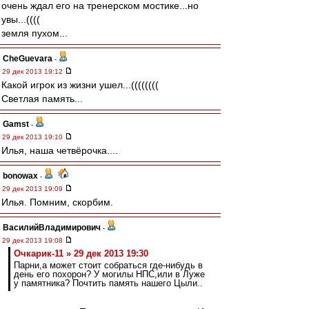
очень ждал его на тренерском мостике...но
увы...((((
земля пухом...
CheGuevara
-
29 дек 2013 19:12
Какой игрок из жизни ушел...((((((((
Светлая память...
Gamst
-
29 дек 2013 19:10
Илья, наша четвёрочка....
bonowax
-
29 дек 2013 19:09
Илья. Помним, скорбим.
ВасилийВладимирович
-
29 дек 2013 19:08
Очкарик-11 » 29 дек 2013 19:30
Парни,а может стоит собраться где-нибудь в
день его похорон? У могилы НПС,или в Луже
у памятника? Почтить память нашего Цыли..