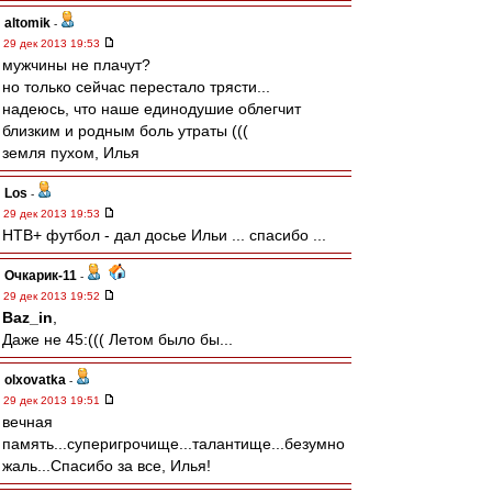
altomik
-
29 дек 2013 19:53
мужчины не плачут?
но только сейчас перестало трясти...
надеюсь, что наше единодушие облегчит
близким и родным боль утраты (((
земля пухом, Илья
Los
-
29 дек 2013 19:53
НТВ+ футбол - дал досье Ильи ... спасибо ...
Очкарик-11
-
29 дек 2013 19:52
Baz_in
,
Даже не 45:((( Летом было бы...
olxovatka
-
29 дек 2013 19:51
вечная
память...суперигрочище...талантище...безумно
жаль...Спасибо за все, Илья!