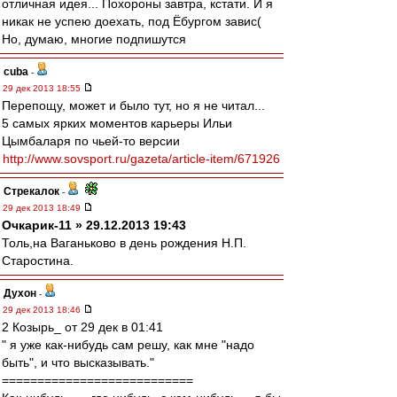
отличная идея... Похороны завтра, кстати. И я
никак не успею доехать, под Ёбургом завис(
Но, думаю, многие подпишутся
cuba
-
29 дек 2013 18:55
Перепощу, может и было тут, но я не читал...
5 самых ярких моментов карьеры Ильи
Цымбаларя по чьей-то версии
http://www.sovsport.ru/gazeta/article-item/671926
Стрекалок
-
29 дек 2013 18:49
Очкарик-11 » 29.12.2013 19:43
Толь,на Ваганьково в день рождения Н.П.
Старостина.
Духон
-
29 дек 2013 18:46
2 Козырь_ от 29 дек в 01:41
" я уже как-нибудь сам решу, как мне "надо
быть", и что высказывать."
===========================