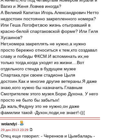
А ничего,что под четвертым номером играли и
Вагиз и Женя Ловчев иногда?
А Великий Капитан Игорь Александрович Нетто
недостоин постоянно закрепленного номера?
Или Геша Логофет,всю жизнь отыгравший в
красно-белой спартаковской форме? Или Гиля
Хусаинов?
Нет,номера закреплять не нужно,а нужно
просто бережно относиться к тем,кто создавал
славу и победы ФКСМ.И вспоминать их,не
только тогда,когда уходят из жизни....Вот
отдельного стенда в будущем музее
Спартака,при своем стадионе Цыля
достоин.Как и многие другие ветераны.Я даже
знаю,кого нужно бы назначить Главным
Смотрителем этого музея.Борю Духона. У него
просто не было бы забытых!
Да жаль,Федуну это не нужно,он даже
фамилии такой -Духон,поди,не знает!-(((
wolandyi
-
29 дек 2013 23:29
Отец еще говорил: - Черенков и Цымбаларь -