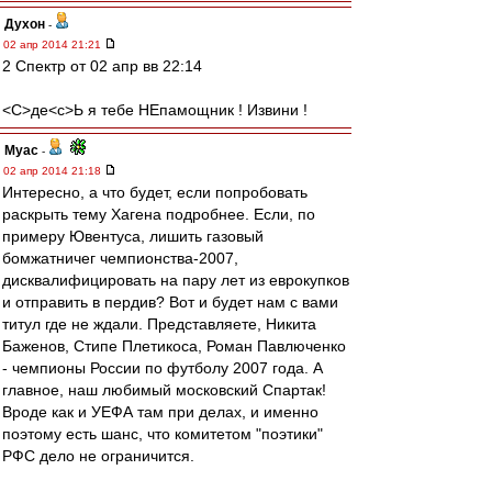
Духон
-
02 апр 2014 21:21
2 Спектр от 02 апр вв 22:14
<C>де<с>Ь я тебе НЕпамощник ! Извини !
Myac
-
02 апр 2014 21:18
Интересно, а что будет, если попробовать
раскрыть тему Хагена подробнее. Если, по
примеру Ювентуса, лишить газовый
бомжатничег чемпионства-2007,
дисквалифицировать на пару лет из еврокупков
и отправить в пердив? Вот и будет нам с вами
титул где не ждали. Представляете, Никита
Баженов, Стипе Плетикоса, Роман Павлюченко
- чемпионы России по футболу 2007 года. А
главное, наш любимый московский Спартак!
Вроде как и УЕФА там при делах, и именно
поэтому есть шанс, что комитетом "поэтики"
РФС дело не ограничится.