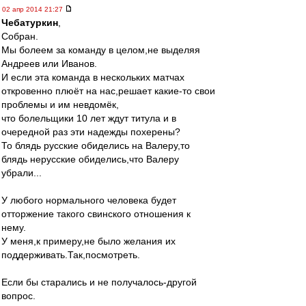
02 апр 2014 21:27
Чебатуркин
,
Собран.
Мы болеем за команду в целом,не выделяя
Андреев или Иванов.
И если эта команда в нескольких матчах
откровенно плюёт на нас,решает какие-то свои
проблемы и им невдомёк,
что болельщики 10 лет ждут титула и в
очередной раз эти надежды похерены?
То блядь русские обиделись на Валеру,то
блядь нерусские обиделись,что Валеру
убрали...
У любого нормального человека будет
отторжение такого свинского отношения к
нему.
У меня,к примеру,не было желания их
поддерживать.Так,посмотреть.
Если бы старались и не получалось-другой
вопрос.