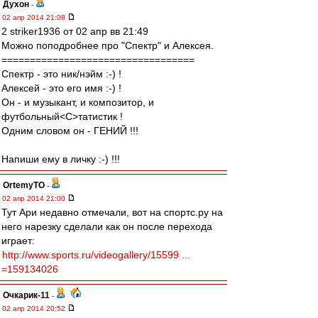
Духон
-
02 апр 2014 21:08
2 striker1936 от 02 апр вв 21:49
Можно поподробнее про "Спектр" и Алексея.
==================================
Спектр - это ник/нэйм :-) !
Алексей - это его имя :-) !
Он - и музыкант, и композитор, и
футбольный<C>татистик !
Одним словом он - ГЕНИЙ !!!
Напиши ему в личку :-) !!!
OrtemyTO
-
02 апр 2014 21:00
Тут Ари недавно отмечали, вот на спортс.ру на
него нарезку сделали как он после перехода
играет:
http://www.sports.ru/videogallery/15599 ...
=159134026
Очкарик-11
-
02 апр 2014 20:52