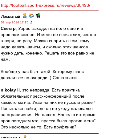
http://football.sport-express.ru/reviews/38493/
Лохматый
-
02 апр 2014 17:15
Спектр
, Уорис выходил на поле еще и в
прошлом сезоне. И меня не впечатлил, честно
говоря, ни разу. Можно спорить о том, кому
надо давать шансы, и сколько этих шансов
нужно дать, конечно. Решать это все равно не
нам.
Вообще у нас был такой. Которому шанс
давали все по очереди :) Саша звали.
nikolay II
, это неправда. Есть практика
обязательных пресс-конференций после
каждого матча. Унаи на них не пускали разве?
Попытался найти, где он по уходу жаловался
на ограничения. Не нашел. Нашел в интервью
прошлогоднем что "пресса была против меня".
Это несколько не то. Есть пруфлинк?