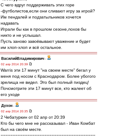
С чего вдруг поддерживать этих горе
-футболистов,если они сливают игру за игрой?
Им пендалей и подзатыльников хочется
надавать
Играли бы как в прошлом сезоне,лохов бы
никто и не услышал.
Пусть заново завоёвывают уважение и будет
им хлоп-хлоп и всё остальное.
ВасилийВладимирович
-
02 апр 2014 20:39
Warris эти 17 минут "на своем месте" бегал у
меня под носом с Краснодаром. Более убогого
зрелища не видел. Это был полный пиздец!
Почсмотрите эти 17 минут все, кто жалеет об
его уходе
Духон
-
02 апр 2014 20:35
2 Чебатуркин от 02 апр от 20:39
Кто бы чего мне не рассказывал - Иван Комбат
был на своём месте.
=======================================