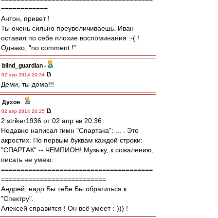
============
Антон, привет !
Ты очень сильно преувеличиваешь. Иван
оставил по себе плохие воспоминания :-( !
Однако, "no comment !"
blind_guardian
-
02 апр 2014 20:34
Деми, ты дома!!!
Духон
-
02 апр 2014 20:25
2 striker1936 от 02 апр вв 20:36
Недавно написал гимн "Спартака": ... . Это
акростих. По первым буквам каждой строки:
"СПАРТАК" -- ЧЕМПИОН! Музыку, к сожалению,
писать не умею.
=======================================
===========================
Андрей, надо Бы теБе Бы обратиться к
"Спектру".
Алексей справится ! Он всё умеет :-))) !