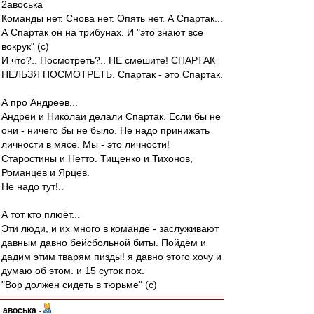
2авоська
Команды нет. Снова нет. Опять нет. А Спартак...
А Спартак он на трибунах. И "это знают все
вокрук" (с)
И что?.. Посмотреть?.. НЕ смешите! СПАРТАК
НЕЛЬЗЯ ПОСМОТРЕТЬ. Спартак - это Спартак.
А про Андреев...
Андреи и Николаи делали Спартак. Если бы не
они - ничего бы не было. Не надо принижать
личности в мясе. Мы - это личности!
Старостины и Нетто. Тищенко и Тихонов,
Романцев и Ярцев.
Не надо тут!..
А тот кто плюёт...
Эти люди, и их много в команде - заслуживают
давным давно бейсбольной биты. Пойдём и
дадим этим тварям пизды! я давно этого хочу и
думаю об этом. и 15 суток пох.
"Вор должен сидеть в тюрьме" (с)
авоська
-