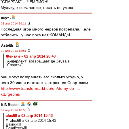
"СПАРТАК" -- ЧЕМПИОН!
Музыку, к сожалению, писать не умею.
Кнут
-
02 апр 2014 19:11
Последняя игра много нервов потрепала....еле
отбились...у нас пока нет КОМАНДЫ.
Astelth
-
02 апр 2014 18:51
Жентяй » 02 апр 2014 20:40
"Андерлехт" возвращает де Зеува в
"Спартак"
они могут возвращать его сколько угодно, у
него 30 июня истекает контракт со Спартаком
http://www.transfermarkt.de/en/demy-de- ...
ktErgebnis
К-Б Ворон
-
02 апр 2014 18:50
alex68 » 02 апр 2014 15:43
# alex68 » 02 апр 2014 15:43
Бамжи!!!
Покайтесь!!!