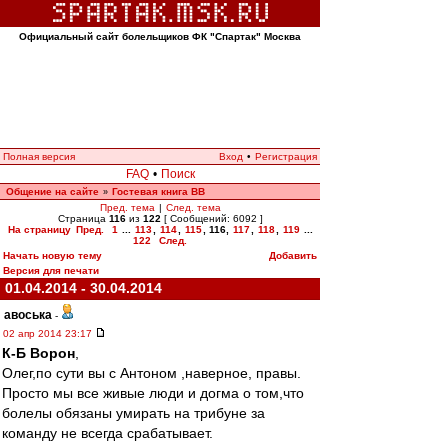
Официальный сайт болельщиков ФК "Спартак" Москва
Полная версия
Вход
•
Регистрация
FAQ
•
Поиск
Общение на сайте
Гостевая книга ВВ
»
Пред. тема
|
След. тема
Страница
116
из
122
[ Сообщений: 6092 ]
На страницу
Пред.
1
...
113
,
114
,
115
,
116
,
117
,
118
,
119
...
122
След.
Начать новую тему
Добавить
Версия для печати
01.04.2014 - 30.04.2014
авоська
-
02 апр 2014 23:17
К-Б Ворон
,
Олег,по сути вы с Антоном ,наверное, правы.
Просто мы все живые люди и догма о том,что
болелы обязаны умирать на трибуне за
команду не всегда срабатывает.