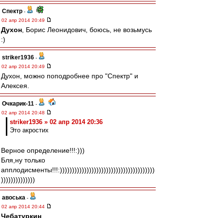
Спектр
-
02 апр 2014 20:49
Духон
, Борис Леонидович, боюсь, не возьмусь
:)
striker1936
-
02 апр 2014 20:49
Духон, можно поподробнее про "Спектр" и
Алексея.
Очкарик-11
-
02 апр 2014 20:48
striker1936 » 02 апр 2014 20:36
Это акростих
Верное определение!!!:)))
Бля,ну только
апплодисменты!!!:)))))))))))))))))))))))))))))))))))))))
))))))))))))))
авоська
-
02 апр 2014 20:44
Чебатуркин
,