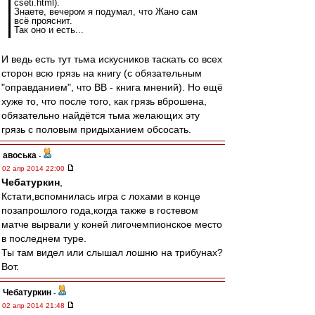
cseti.html).
Знаете, вечером я подумал, что Жано сам
всё прояснит.
Так оно и есть...
И ведь есть тут тьма искусников таскать со всех
сторон всю грязь на книгу (с обязательным
"оправданием", что ВВ - книга мнений). Но ещё
хуже то, что после того, как грязь вброшена,
обязательно найдётся тьма желающих эту
грязь с половым придыханием обсосать.
авоська
-
02 апр 2014 22:00
Чебатуркин
,
Кстати,вспомнилась игра с лохами в конце
позапрошлого года,когда также в гостевом
матче вырвали у коней лигочемпионское место
в последнем туре.
Ты там видел или слышал лошню на трибунах?
Вот.
Чебатуркин
-
02 апр 2014 21:48