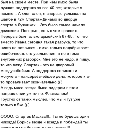
был на своём месте. При нём имхо была
лучшая поддержка за все 40 лет, которые я
помню!.. А хлоп-хлоп, я впервые услышал на
шайбе в 72м Спартак-Динамо во дворце
спорта в Лужниках!.. Это было самое начало
движения. Поверьте, есть с чем сравнить.
Перерыв был только армейский 87-88. То, что
вместо Ивана сегодня такая разруха, то что
никто не появился - имхо только подчёркивает
ошибочность его увольнения. я не в теме
внутренних разборок. Мне это не надо. я пишу,
то что вижу. Спартак - это не дворовый
междусобойчик. А поддержка великого и
могучего - наисерьёзнейшее дело, которое кто-
то проваливает окончательно (((
А ведь мясо всегда было лидером в этом
направлении уж точно. Флагманом!
Грустно от таких мыслей, что мы и тут уже
только в 5ке (((
ОООО, Спартак Масква!!!.. Ты не будешь один
никогда! Борись везде и всегда и побеждай ты
врага и ты не будешь один никогда!!!