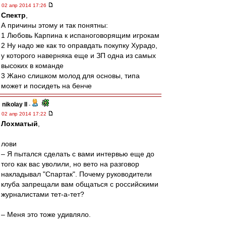
02 апр 2014 17:26
Спектр
,
А причины этому и так понятны:
1 Любовь Карпина к испаноговорящим игрокам
2 Ну надо же как то оправдать покупку Хурадо,
у которого наверняка еще и ЗП одна из самых
высоких в команде
3 Жано слишком молод для основы, типа
может и посидеть на бенче
nikolay II
-
02 апр 2014 17:22
Лохматый
,
лови
– Я пытался сделать с вами интервью еще до
того как вас уволили, но вето на разговор
накладывал "Спартак". Почему руководители
клуба запрещали вам общаться с российскими
журналистами тет-а-тет?
– Меня это тоже удивляло.