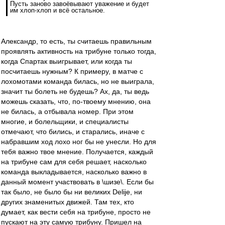
Пусть заново завоёвывают уважение и будет
им хлоп-хлоп и всё остальное.
Александр, то есть, ты считаешь правильным
проявлять активность на трибуне только тогда,
когда Спартак выигрывает, или когда ты
посчитаешь нужным? К примеру, в матче с
лохомотами команда билась, но не выиграла,
значит ты болеть не будешь? Ах, да, ты ведь
можешь сказать, что, по-твоему мнению, она
не билась, а отбывала номер. При этом
многие, и болельщики, и специалисты
отмечают, что бились, и старались, иначе с
набравшим ход лохо ног бы не унесли. Но для
тебя важно твое мнение. Получается, каждый
на трибуне сам для себя решает, насколько
команда выкладывается, насколько важно в
данный момент участвовать в \шизе\. Если бы
так было, не было бы ни великих Delije, ни
других знаменитых движей. Там тех, кто
думает, как вести себя на трибуне, просто не
пускают на эту самую трибуну. Пришел на