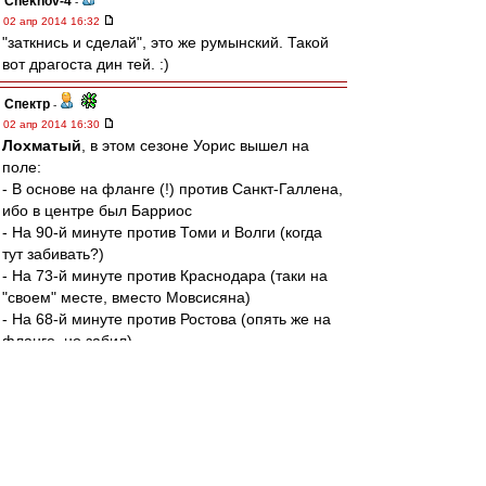
Chekhov-4
-
02 апр 2014 16:32
"заткнись и сделай", это же румынский. Такой
вот драгоста дин тей. :)
Спектр
-
02 апр 2014 16:30
Лохматый
, в этом сезоне Уорис вышел на
поле:
- В основе на фланге (!) против Санкт-Галлена,
ибо в центре был Барриос
- На 90-й минуте против Томи и Волги (когда
тут забивать?)
- На 73-й минуте против Краснодара (таки на
"своем" месте, вместо Мовсисяна)
- На 68-й минуте против Ростова (опять же на
фланге, но забил).
Итого, Уорис на позиции центрфорварда
провел за "Спартак" аж 17 минут. Это
называется "дать шанс"?
Да и всего на поле он провел меньше полного
матча.