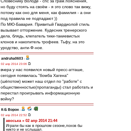
Словеснику Володе - спс за грам.пояснения,
но буду стоять на своём - я это слово так вижу,
потому как оно для меня, как фамилия - а они
под правила не подпадают ))
По МЮ-Бавария. Привитый Гвардиолой стиль
вызывает отторжение. Кудесник тренерского
дела, блядь, клепатель тики-такиевистых
клонов и накопитель трофеев. Тьфу, на это
уродство, анти-Ф-ное.
andruha0603
-
02 апр 2014 23:06
вчера у нас появился новый пресс-атташе,
сегодня появилась "бомба Хагена"
(шёпотом) может наш отдел по "работе" с
общественностью(пропаганды) стал работать и
перестал проигрывать информационную
войну?
К-Б Ворон
-
02 апр 2014 22:52
авоська » 02 апр 2014 21:44
Играли бы как в прошлом сезоне,лохов бы
никто и не услышал.