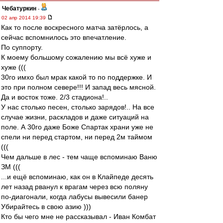
Чебатуркин
-
02 апр 2014 19:39
Как то после воскресного матча затёрлось, а
сейчас вспомнилось это впечатление.
По суппорту.
К моему большому сожалению мы всё хуже и
хуже (((
30го имхо был мрак какой то по поддержке. И
это при полном севере!!! И запад весь мясной.
Да и восток тоже. 2/3 стадиона!..
У нас столько песен, столько зарядов!.. На все
случае жизни, раскладов и даже ситуаций на
поле. А 30го даже Боже Спартак храни уже не
спели ни перед стартом, ни перед 2м таймом
(((
Чем дальше в лес - тем чаще вспоминаю Ваню
ЗМ (((
...и ещё вспоминаю, как он в Клайпеде десять
лет назад рванул к врагам через всю поляну
по-диагонали, когда лабусы вывесили банер
Убирайтесь в свою азию )))
Кто бы чего мне не рассказывал - Иван Комбат