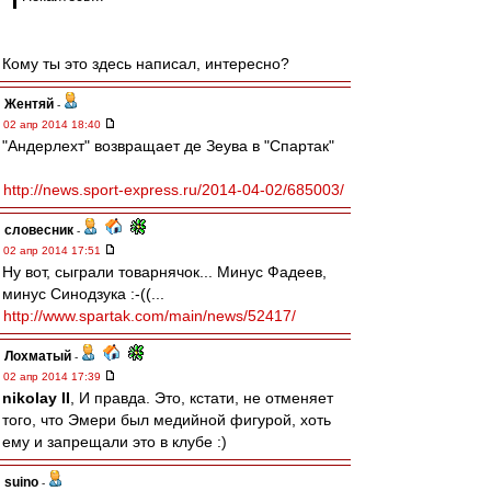
Кому ты это здесь написал, интересно?
Жентяй
-
02 апр 2014 18:40
"Андерлехт" возвращает де Зеува в "Спартак"
http://news.sport-express.ru/2014-04-02/685003/
словесник
-
02 апр 2014 17:51
Ну вот, сыграли товарнячок... Минус Фадеев,
минус Синодзука :-((...
http://www.spartak.com/main/news/52417/
Лохматый
-
02 апр 2014 17:39
nikolay II
, И правда. Это, кстати, не отменяет
того, что Эмери был медийной фигурой, хоть
ему и запрещали это в клубе :)
suino
-