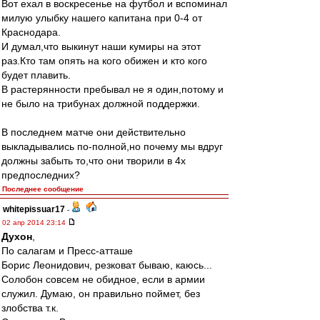
Вот ехал в воскресенье на футбол и вспоминал
милую улыбку нашего капитана при 0-4 от
Краснодара.
И думал,что выкинут наши кумиры на этот
раз.Кто там опять на кого обижен и кто кого
будет плавить.
В растерянности пребывал не я один,потому и
не было на трибунах должной поддержки.
В последнем матче они действительно
выкладывались по-полной,но почему мы вдруг
должны забыть то,что они творили в 4х
предпоследних?
Последнее сообщение
whitepissuar17
-
02 апр 2014 23:14
Духон
,
По салагам и Пресс-атташе
Борис Леонидович, резковат бываю, каюсь...
Солобон совсем не обидное, если в армии
служил. Думаю, он правильно поймет, без
злобства т.к.