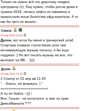
Только не нужно всё это дорогому пиздюк-
хуетрукычу (с). Ему нужно, чтобы росли дома в
тушино-2018, лилась нефть из скважины и
приростали иные богатства ифд-капитала. А то
как бы чего не вышло...
Спектр
-
02 апр 2014 21:14
Духон
, вот если бы меня в тренерский штаб
Спартака позвали статистиком (или там
мотивирующую музыку писать), я бы еще
подумал :) Но вот писать музыку на все, что
выложат на ВВ... :))))
Духон
-
02 апр 2014 21:13
2 Спектр от 02 апр вв 21:49
"... боюсь, не возьмусь :) "
========================
А ты не бойся :-))) !
Вон, Гунько - не испугался, а чем ты хуже
ДимыИваныча ???