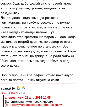
сектор, будь добр, делай за счет своей глотки
этот сектор лучше, громче, мощнее, а не
раздумывай.
Ясное, дело, когда команда рвется к
чемпионству, на трибуне веселее, но нужно
понимать, что мы - это мы, и планку опускать
из-за неудач команды негоже. Тут
вспоминаются времена шафаров и шоав, когда
мы шли во второй десятке, но сектор от этого
тише и малочисленнее не становился. Все
понимали, что они уйдут, а мы останемся. Ради
этого и стоит быть на трибуне не ради галочки
\был, мол, стопервый выезд пробил\, а ради
всего движа.
Прошу прощения за пафос, что-то нахлынуло.
Кого-то постоянно критикуем, а сами...
spartak46
-
02 апр 2014 22:41
словесник » 02 апр 2014 15:08
Валентинович уже процитировал
(
http://www.championat.com/football/news
...