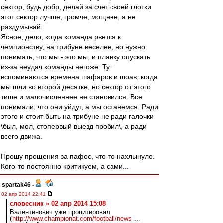
сектор, будь добр, делай за счет своей глотки
этот сектор лучше, громче, мощнее, а не
раздумывай.
Ясное, дело, когда команда рвется к
чемпионству, на трибуне веселее, но нужно
понимать, что мы - это мы, и планку опускать
из-за неудач команды негоже. Тут
вспоминаются времена шафаров и шоав, когда
мы шли во второй десятке, но сектор от этого
тише и малочисленнее не становился. Все
понимали, что они уйдут, а мы останемся. Ради
этого и стоит быть на трибуне не ради галочки
\был, мол, стопервый выезд пробил\, а ради
всего движа.
Прошу прощения за пафос, что-то нахлынуло.
Кого-то постоянно критикуем, а сами...
spartak46
-
02 апр 2014 22:41
словесник » 02 апр 2014 15:08
Валентинович уже процитировал
(
http://www.championat.com/football/news
...