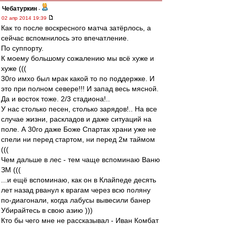
Чебатуркин
-
02 апр 2014 19:39
Как то после воскресного матча затёрлось, а
сейчас вспомнилось это впечатление.
По суппорту.
К моему большому сожалению мы всё хуже и
хуже (((
30го имхо был мрак какой то по поддержке. И
это при полном севере!!! И запад весь мясной.
Да и восток тоже. 2/3 стадиона!..
У нас столько песен, столько зарядов!.. На все
случае жизни, раскладов и даже ситуаций на
поле. А 30го даже Боже Спартак храни уже не
спели ни перед стартом, ни перед 2м таймом
(((
Чем дальше в лес - тем чаще вспоминаю Ваню
ЗМ (((
...и ещё вспоминаю, как он в Клайпеде десять
лет назад рванул к врагам через всю поляну
по-диагонали, когда лабусы вывесили банер
Убирайтесь в свою азию )))
Кто бы чего мне не рассказывал - Иван Комбат