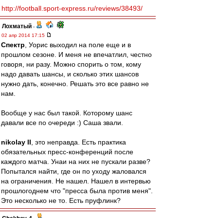
http://football.sport-express.ru/reviews/38493/
Лохматый
-
02 апр 2014 17:15
Спектр
, Уорис выходил на поле еще и в
прошлом сезоне. И меня не впечатлил, честно
говоря, ни разу. Можно спорить о том, кому
надо давать шансы, и сколько этих шансов
нужно дать, конечно. Решать это все равно не
нам.
Вообще у нас был такой. Которому шанс
давали все по очереди :) Саша звали.
nikolay II
, это неправда. Есть практика
обязательных пресс-конференций после
каждого матча. Унаи на них не пускали разве?
Попытался найти, где он по уходу жаловался
на ограничения. Не нашел. Нашел в интервью
прошлогоднем что "пресса была против меня".
Это несколько не то. Есть пруфлинк?