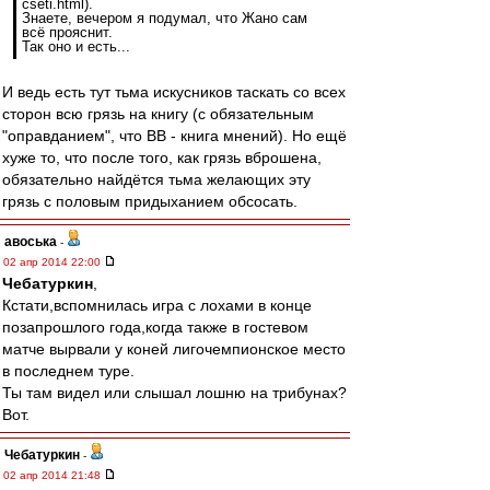
cseti.html).
Знаете, вечером я подумал, что Жано сам
всё прояснит.
Так оно и есть...
И ведь есть тут тьма искусников таскать со всех
сторон всю грязь на книгу (с обязательным
"оправданием", что ВВ - книга мнений). Но ещё
хуже то, что после того, как грязь вброшена,
обязательно найдётся тьма желающих эту
грязь с половым придыханием обсосать.
авоська
-
02 апр 2014 22:00
Чебатуркин
,
Кстати,вспомнилась игра с лохами в конце
позапрошлого года,когда также в гостевом
матче вырвали у коней лигочемпионское место
в последнем туре.
Ты там видел или слышал лошню на трибунах?
Вот.
Чебатуркин
-
02 апр 2014 21:48