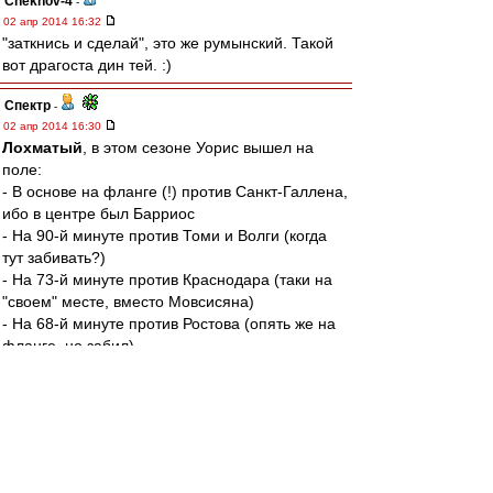
Chekhov-4
-
02 апр 2014 16:32
"заткнись и сделай", это же румынский. Такой
вот драгоста дин тей. :)
Спектр
-
02 апр 2014 16:30
Лохматый
, в этом сезоне Уорис вышел на
поле:
- В основе на фланге (!) против Санкт-Галлена,
ибо в центре был Барриос
- На 90-й минуте против Томи и Волги (когда
тут забивать?)
- На 73-й минуте против Краснодара (таки на
"своем" месте, вместо Мовсисяна)
- На 68-й минуте против Ростова (опять же на
фланге, но забил).
Итого, Уорис на позиции центрфорварда
провел за "Спартак" аж 17 минут. Это
называется "дать шанс"?
Да и всего на поле он провел меньше полного
матча.