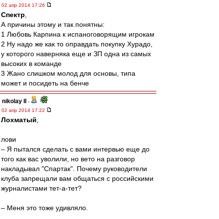
02 апр 2014 17:26
Спектр
,
А причины этому и так понятны:
1 Любовь Карпина к испаноговорящим игрокам
2 Ну надо же как то оправдать покупку Хурадо,
у которого наверняка еще и ЗП одна из самых
высоких в команде
3 Жано слишком молод для основы, типа
может и посидеть на бенче
nikolay II
-
02 апр 2014 17:22
Лохматый
,
лови
– Я пытался сделать с вами интервью еще до
того как вас уволили, но вето на разговор
накладывал "Спартак". Почему руководители
клуба запрещали вам общаться с российскими
журналистами тет-а-тет?
– Меня это тоже удивляло.