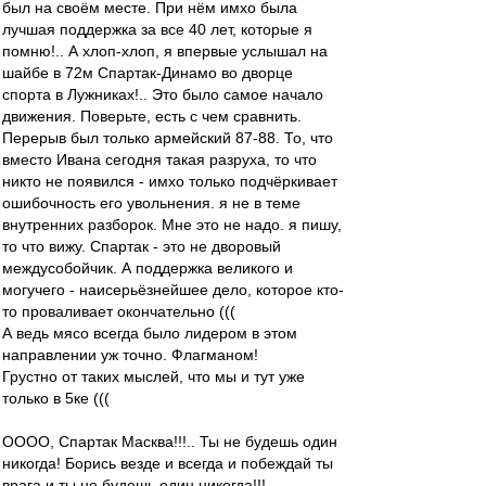
был на своём месте. При нём имхо была
лучшая поддержка за все 40 лет, которые я
помню!.. А хлоп-хлоп, я впервые услышал на
шайбе в 72м Спартак-Динамо во дворце
спорта в Лужниках!.. Это было самое начало
движения. Поверьте, есть с чем сравнить.
Перерыв был только армейский 87-88. То, что
вместо Ивана сегодня такая разруха, то что
никто не появился - имхо только подчёркивает
ошибочность его увольнения. я не в теме
внутренних разборок. Мне это не надо. я пишу,
то что вижу. Спартак - это не дворовый
междусобойчик. А поддержка великого и
могучего - наисерьёзнейшее дело, которое кто-
то проваливает окончательно (((
А ведь мясо всегда было лидером в этом
направлении уж точно. Флагманом!
Грустно от таких мыслей, что мы и тут уже
только в 5ке (((
ОООО, Спартак Масква!!!.. Ты не будешь один
никогда! Борись везде и всегда и побеждай ты
врага и ты не будешь один никогда!!!