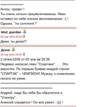
============
Антон, привет !
Ты очень сильно преувеличиваешь. Иван
оставил по себе плохие воспоминания :-( !
Однако, "no comment !"
blind_guardian
-
02 апр 2014 20:34
Деми, ты дома!!!
Духон
-
02 апр 2014 20:25
2 striker1936 от 02 апр вв 20:36
Недавно написал гимн "Спартака": ... . Это
акростих. По первым буквам каждой строки:
"СПАРТАК" -- ЧЕМПИОН! Музыку, к сожалению,
писать не умею.
=======================================
===========================
Андрей, надо Бы теБе Бы обратиться к
"Спектру".
Алексей справится ! Он всё умеет :-))) !