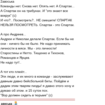
2авоська
Команды нет. Снова нет. Опять нет. А Спартак...
А Спартак он на трибунах. И "это знают все
вокрук" (с)
И что?.. Посмотреть?.. НЕ смешите! СПАРТАК
НЕЛЬЗЯ ПОСМОТРЕТЬ. Спартак - это Спартак.
А про Андреев...
Андреи и Николаи делали Спартак. Если бы не
они - ничего бы не было. Не надо принижать
личности в мясе. Мы - это личности!
Старостины и Нетто. Тищенко и Тихонов,
Романцев и Ярцев.
Не надо тут!..
А тот кто плюёт...
Эти люди, и их много в команде - заслуживают
давным давно бейсбольной биты. Пойдём и
дадим этим тварям пизды! я давно этого хочу и
думаю об этом. и 15 суток пох.
"Вор должен сидеть в тюрьме" (с)
авоська
-