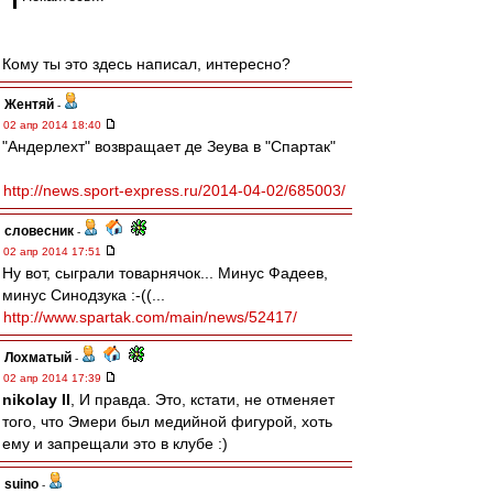
Кому ты это здесь написал, интересно?
Жентяй
-
02 апр 2014 18:40
"Андерлехт" возвращает де Зеува в "Спартак"
http://news.sport-express.ru/2014-04-02/685003/
словесник
-
02 апр 2014 17:51
Ну вот, сыграли товарнячок... Минус Фадеев,
минус Синодзука :-((...
http://www.spartak.com/main/news/52417/
Лохматый
-
02 апр 2014 17:39
nikolay II
, И правда. Это, кстати, не отменяет
того, что Эмери был медийной фигурой, хоть
ему и запрещали это в клубе :)
suino
-