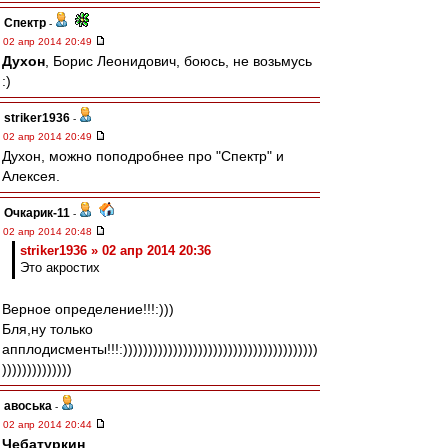
Спектр
-
02 апр 2014 20:49
Духон
, Борис Леонидович, боюсь, не возьмусь
:)
striker1936
-
02 апр 2014 20:49
Духон, можно поподробнее про "Спектр" и
Алексея.
Очкарик-11
-
02 апр 2014 20:48
striker1936 » 02 апр 2014 20:36
Это акростих
Верное определение!!!:)))
Бля,ну только
апплодисменты!!!:)))))))))))))))))))))))))))))))))))))))
))))))))))))))
авоська
-
02 апр 2014 20:44
Чебатуркин
,