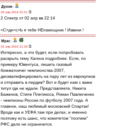
Духон
-
02 апр 2014 21:21
2 Спектр от 02 апр вв 22:14
<C>де<с>Ь я тебе НЕпамощник ! Извини !
Myac
-
02 апр 2014 21:18
Интересно, а что будет, если попробовать
раскрыть тему Хагена подробнее. Если, по
примеру Ювентуса, лишить газовый
бомжатничег чемпионства-2007,
дисквалифицировать на пару лет из еврокупков
и отправить в пердив? Вот и будет нам с вами
титул где не ждали. Представляете, Никита
Баженов, Стипе Плетикоса, Роман Павлюченко
- чемпионы России по футболу 2007 года. А
главное, наш любимый московский Спартак!
Вроде как и УЕФА там при делах, и именно
поэтому есть шанс, что комитетом "поэтики"
РФС дело не ограничится.