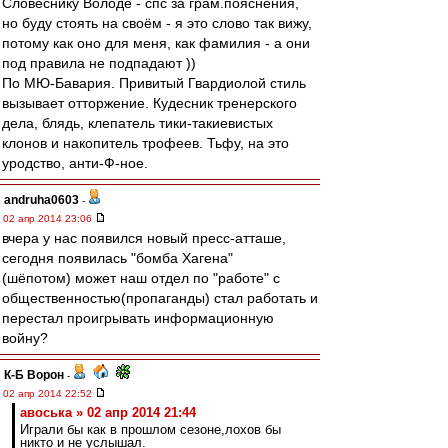
Словеснику Володе - спс за грам.пояснения,
но буду стоять на своём - я это слово так вижу,
потому как оно для меня, как фамилия - а они
под правила не подпадают ))
По МЮ-Бавария. Привитый Гвардиолой стиль
вызывает отторжение. Кудесник тренерского
дела, блядь, клепатель тики-такиевистых
клонов и накопитель трофеев. Тьфу, на это
уродство, анти-Ф-ное.
andruha0603
-
02 апр 2014 23:06
вчера у нас появился новый пресс-атташе,
сегодня появилась "бомба Хагена"
(шёпотом) может наш отдел по "работе" с
общественностью(пропаганды) стал работать и
перестал проигрывать информационную
войну?
К-Б Ворон
-
02 апр 2014 22:52
авоська » 02 апр 2014 21:44
Играли бы как в прошлом сезоне,лохов бы
никто и не услышал.