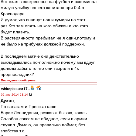
Вот ехал в воскресенье на футбол и вспоминал
милую улыбку нашего капитана при 0-4 от
Краснодара.
И думал,что выкинут наши кумиры на этот
раз.Кто там опять на кого обижен и кто кого
будет плавить.
В растерянности пребывал не я один,потому и
не было на трибунах должной поддержки.
В последнем матче они действительно
выкладывались по-полной,но почему мы вдруг
должны забыть то,что они творили в 4х
предпоследних?
Последнее сообщение
whitepissuar17
-
02 апр 2014 23:14
Духон
,
По салагам и Пресс-атташе
Борис Леонидович, резковат бываю, каюсь...
Солобон совсем не обидное, если в армии
служил. Думаю, он правильно поймет, без
злобства т.к.