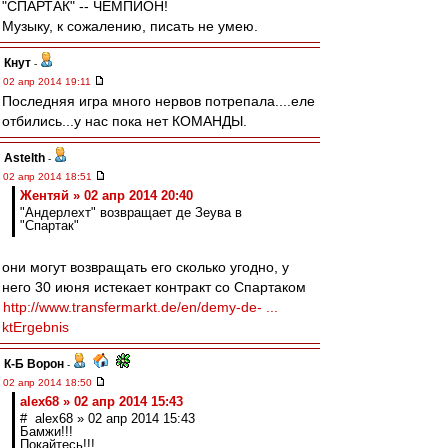
"СПАРТАК" -- ЧЕМПИОН!
Музыку, к сожалению, писать не умею.
Кнут
-
02 апр 2014 19:11
Последняя игра много нервов потрепала....еле
отбились...у нас пока нет КОМАНДЫ.
Astelth
-
02 апр 2014 18:51
Жентяй » 02 апр 2014 20:40
"Андерлехт" возвращает де Зеува в
"Спартак"
они могут возвращать его сколько угодно, у
него 30 июня истекает контракт со Спартаком
http://www.transfermarkt.de/en/demy-de- ...
ktErgebnis
К-Б Ворон
-
02 апр 2014 18:50
alex68 » 02 апр 2014 15:43
# alex68 » 02 апр 2014 15:43
Бамжи!!!
Покайтесь!!!