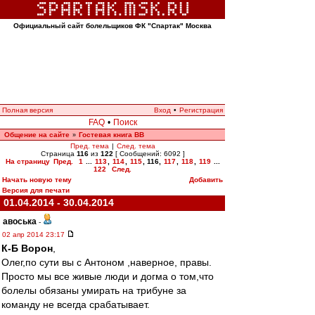
Официальный сайт болельщиков ФК "Спартак" Москва
Полная версия
Вход
•
Регистрация
FAQ
•
Поиск
Общение на сайте
Гостевая книга ВВ
»
Пред. тема
|
След. тема
Страница
116
из
122
[ Сообщений: 6092 ]
На страницу
Пред.
1
...
113
,
114
,
115
,
116
,
117
,
118
,
119
...
122
След.
Начать новую тему
Добавить
Версия для печати
01.04.2014 - 30.04.2014
авоська
-
02 апр 2014 23:17
К-Б Ворон
,
Олег,по сути вы с Антоном ,наверное, правы.
Просто мы все живые люди и догма о том,что
болелы обязаны умирать на трибуне за
команду не всегда срабатывает.