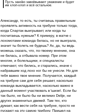
Пусть заново завоёвывают уважение и будет
им хлоп-хлоп и всё остальное.
Александр, то есть, ты считаешь правильным
проявлять активность на трибуне только тогда,
когда Спартак выигрывает, или когда ты
посчитаешь нужным? К примеру, в матче с
лохомотами команда билась, но не выиграла,
значит ты болеть не будешь? Ах, да, ты ведь
можешь сказать, что, по-твоему мнению, она
не билась, а отбывала номер. При этом
многие, и болельщики, и специалисты
отмечают, что бились, и старались, иначе с
набравшим ход лохо ног бы не унесли. Но для
тебя важно твое мнение. Получается, каждый
на трибуне сам для себя решает, насколько
команда выкладывается, насколько важно в
данный момент участвовать в \шизе\. Если бы
так было, не было бы ни великих Delije, ни
других знаменитых движей. Там тех, кто
думает, как вести себя на трибуне, просто не
пускают на эту самую трибуну. Пришел на