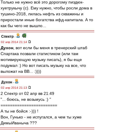
Только не нужно всё это дорогому пиздюк-
хуетрукычу (с). Ему нужно, чтобы росли дома в
тушино-2018, лилась нефть из скважины и
приростали иные богатства ифд-капитала. А то
как бы чего не вышло...
Спектр
-
02 апр 2014 21:14
Духон
, вот если бы меня в тренерский штаб
Спартака позвали статистиком (или там
мотивирующую музыку писать), я бы еще
подумал :) Но вот писать музыку на все, что
выложат на ВВ... :))))
Духон
-
02 апр 2014 21:13
2 Спектр от 02 апр вв 21:49
"... боюсь, не возьмусь :) "
========================
А ты не бойся :-))) !
Вон, Гунько - не испугался, а чем ты хуже
ДимыИваныча ???