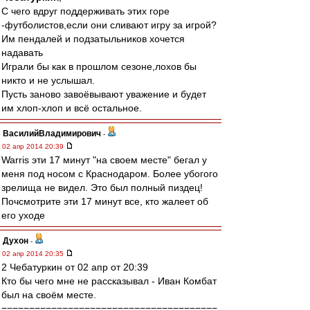
С чего вдруг поддерживать этих горе
-футболистов,если они сливают игру за игрой?
Им пендалей и подзатыльников хочется
надавать
Играли бы как в прошлом сезоне,лохов бы
никто и не услышал.
Пусть заново завоёвывают уважение и будет
им хлоп-хлоп и всё остальное.
ВасилийВладимирович
-
02 апр 2014 20:39
Warris эти 17 минут "на своем месте" бегал у
меня под носом с Краснодаром. Более убогого
зрелища не видел. Это был полный пиздец!
Почсмотрите эти 17 минут все, кто жалеет об
его уходе
Духон
-
02 апр 2014 20:35
2 Чебатуркин от 02 апр от 20:39
Кто бы чего мне не рассказывал - Иван Комбат
был на своём месте.
=======================================