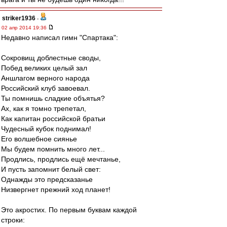
striker1936
-
02 апр 2014 19:36
Недавно написал гимн "Спартака":
Сокровищ доблестные своды,
Побед великих целый зал
Аншлагом верного народа
Российский клуб завоевал.
Ты помнишь сладкие объятья?
Ах, как я томно трепетал,
Как капитан российской братьи
Чудесный кубок поднимал!
Его волшебное сиянье
Мы будем помнить много лет...
Продлись, продлись ещё мечтанье,
И пусть запомнит белый свет:
Однажды это предсказанье
Низвергнет прежний ход планет!
Это акростих. По первым буквам каждой
строки: