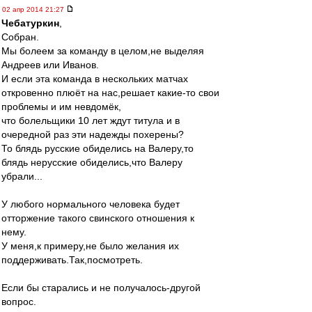
02 апр 2014 21:27
Чебатуркин
,
Собран.
Мы болеем за команду в целом,не выделяя
Андреев или Иванов.
И если эта команда в нескольких матчах
откровенно плюёт на нас,решает какие-то свои
проблемы и им невдомёк,
что болельщики 10 лет ждут титула и в
очередной раз эти надежды похерены?
То блядь русские обиделись на Валеру,то
блядь нерусские обиделись,что Валеру
убрали...
У любого нормального человека будет
отторжение такого свинского отношения к
нему.
У меня,к примеру,не было желания их
поддерживать.Так,посмотреть.
Если бы старались и не получалось-другой
вопрос.