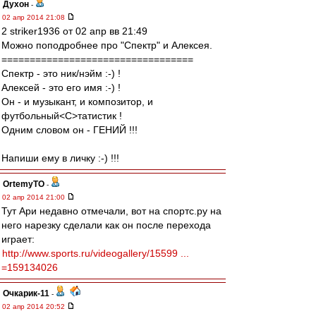
Духон
-
02 апр 2014 21:08
2 striker1936 от 02 апр вв 21:49
Можно поподробнее про "Спектр" и Алексея.
==================================
Спектр - это ник/нэйм :-) !
Алексей - это его имя :-) !
Он - и музыкант, и композитор, и
футбольный<C>татистик !
Одним словом он - ГЕНИЙ !!!
Напиши ему в личку :-) !!!
OrtemyTO
-
02 апр 2014 21:00
Тут Ари недавно отмечали, вот на спортс.ру на
него нарезку сделали как он после перехода
играет:
http://www.sports.ru/videogallery/15599 ...
=159134026
Очкарик-11
-
02 апр 2014 20:52