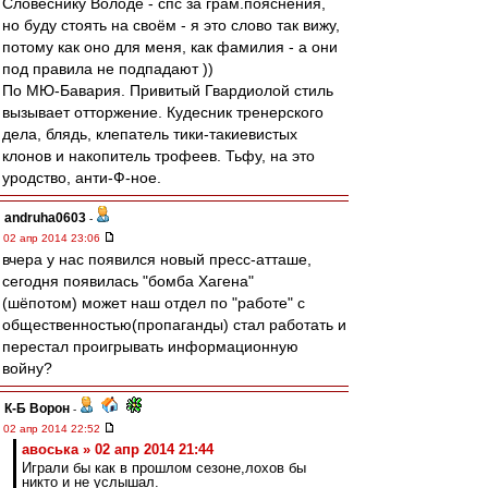
Словеснику Володе - спс за грам.пояснения,
но буду стоять на своём - я это слово так вижу,
потому как оно для меня, как фамилия - а они
под правила не подпадают ))
По МЮ-Бавария. Привитый Гвардиолой стиль
вызывает отторжение. Кудесник тренерского
дела, блядь, клепатель тики-такиевистых
клонов и накопитель трофеев. Тьфу, на это
уродство, анти-Ф-ное.
andruha0603
-
02 апр 2014 23:06
вчера у нас появился новый пресс-атташе,
сегодня появилась "бомба Хагена"
(шёпотом) может наш отдел по "работе" с
общественностью(пропаганды) стал работать и
перестал проигрывать информационную
войну?
К-Б Ворон
-
02 апр 2014 22:52
авоська » 02 апр 2014 21:44
Играли бы как в прошлом сезоне,лохов бы
никто и не услышал.