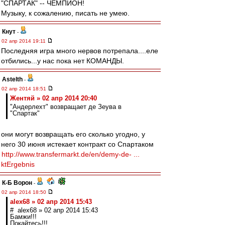
"СПАРТАК" -- ЧЕМПИОН!
Музыку, к сожалению, писать не умею.
Кнут
-
02 апр 2014 19:11
Последняя игра много нервов потрепала....еле
отбились...у нас пока нет КОМАНДЫ.
Astelth
-
02 апр 2014 18:51
Жентяй » 02 апр 2014 20:40
"Андерлехт" возвращает де Зеува в
"Спартак"
они могут возвращать его сколько угодно, у
него 30 июня истекает контракт со Спартаком
http://www.transfermarkt.de/en/demy-de- ...
ktErgebnis
К-Б Ворон
-
02 апр 2014 18:50
alex68 » 02 апр 2014 15:43
# alex68 » 02 апр 2014 15:43
Бамжи!!!
Покайтесь!!!