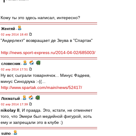
Кому ты это здесь написал, интересно?
Жентяй
-
02 апр 2014 18:40
"Андерлехт" возвращает де Зеува в "Спартак"
http://news.sport-express.ru/2014-04-02/685003/
словесник
-
02 апр 2014 17:51
Ну вот, сыграли товарнячок... Минус Фадеев,
минус Синодзука :-((...
http://www.spartak.com/main/news/52417/
Лохматый
-
02 апр 2014 17:39
nikolay II
, И правда. Это, кстати, не отменяет
того, что Эмери был медийной фигурой, хоть
ему и запрещали это в клубе :)
suino
-