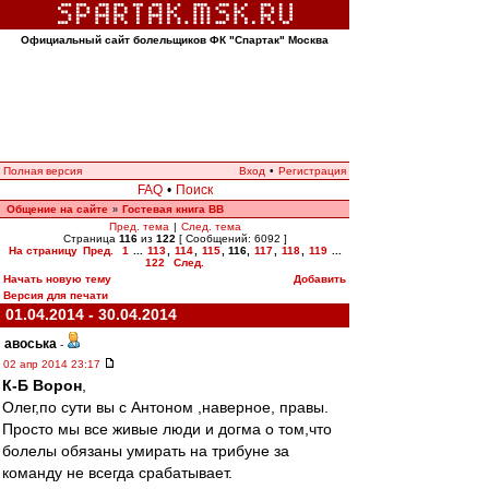
Официальный сайт болельщиков ФК "Спартак" Москва
Полная версия
Вход
•
Регистрация
FAQ
•
Поиск
Общение на сайте
Гостевая книга ВВ
»
Пред. тема
|
След. тема
Страница
116
из
122
[ Сообщений: 6092 ]
На страницу
Пред.
1
...
113
,
114
,
115
,
116
,
117
,
118
,
119
...
122
След.
Начать новую тему
Добавить
Версия для печати
01.04.2014 - 30.04.2014
авоська
-
02 апр 2014 23:17
К-Б Ворон
,
Олег,по сути вы с Антоном ,наверное, правы.
Просто мы все живые люди и догма о том,что
болелы обязаны умирать на трибуне за
команду не всегда срабатывает.