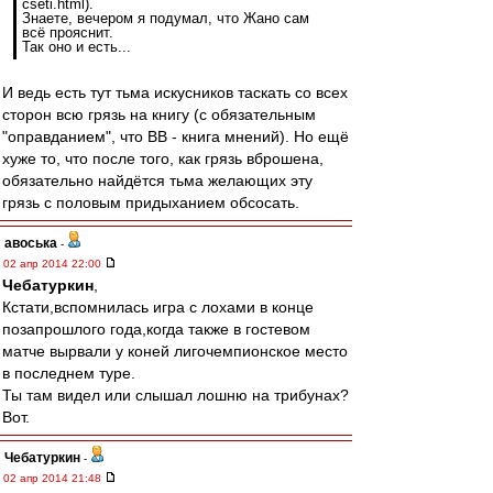
cseti.html).
Знаете, вечером я подумал, что Жано сам
всё прояснит.
Так оно и есть...
И ведь есть тут тьма искусников таскать со всех
сторон всю грязь на книгу (с обязательным
"оправданием", что ВВ - книга мнений). Но ещё
хуже то, что после того, как грязь вброшена,
обязательно найдётся тьма желающих эту
грязь с половым придыханием обсосать.
авоська
-
02 апр 2014 22:00
Чебатуркин
,
Кстати,вспомнилась игра с лохами в конце
позапрошлого года,когда также в гостевом
матче вырвали у коней лигочемпионское место
в последнем туре.
Ты там видел или слышал лошню на трибунах?
Вот.
Чебатуркин
-
02 апр 2014 21:48