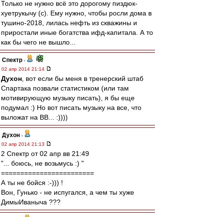
Только не нужно всё это дорогому пиздюк-
хуетрукычу (с). Ему нужно, чтобы росли дома в
тушино-2018, лилась нефть из скважины и
приростали иные богатства ифд-капитала. А то
как бы чего не вышло...
Спектр
-
02 апр 2014 21:14
Духон
, вот если бы меня в тренерский штаб
Спартака позвали статистиком (или там
мотивирующую музыку писать), я бы еще
подумал :) Но вот писать музыку на все, что
выложат на ВВ... :))))
Духон
-
02 апр 2014 21:13
2 Спектр от 02 апр вв 21:49
"... боюсь, не возьмусь :) "
========================
А ты не бойся :-))) !
Вон, Гунько - не испугался, а чем ты хуже
ДимыИваныча ???