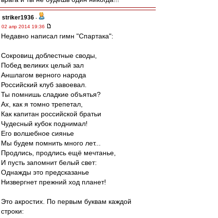
striker1936
-
02 апр 2014 19:36
Недавно написал гимн "Спартака":
Сокровищ доблестные своды,
Побед великих целый зал
Аншлагом верного народа
Российский клуб завоевал.
Ты помнишь сладкие объятья?
Ах, как я томно трепетал,
Как капитан российской братьи
Чудесный кубок поднимал!
Его волшебное сиянье
Мы будем помнить много лет...
Продлись, продлись ещё мечтанье,
И пусть запомнит белый свет:
Однажды это предсказанье
Низвергнет прежний ход планет!
Это акростих. По первым буквам каждой
строки: