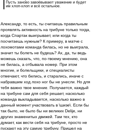
Пусть заново завоёвывают уважение и будет
им хлоп-хлоп и всё остальное.
Александр, то есть, ты считаешь правильным
проявлять активность на трибуне только тогда,
когда Спартак выигрывает, или когда ты
посчитаешь нужным? К примеру, в матче с
лохомотами команда билась, но не выиграла,
значит ты болеть не будешь? Ах, да, ты ведь
можешь сказать, что, по-твоему мнению, она
не билась, а отбывала номер. При этом
многие, и болельщики, и специалисты
отмечают, что бились, и старались, иначе с
набравшим ход лохо ног бы не унесли. Но для
тебя важно твое мнение. Получается, каждый
на трибуне сам для себя решает, насколько
команда выкладывается, насколько важно в
данный момент участвовать в \шизе\. Если бы
так было, не было бы ни великих Delije, ни
других знаменитых движей. Там тех, кто
думает, как вести себя на трибуне, просто не
пускают на эту самую трибуну. Пришел на