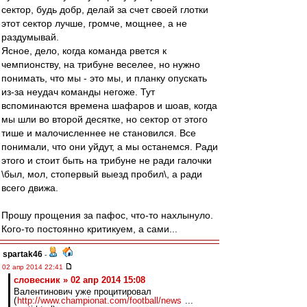
сектор, будь добр, делай за счет своей глотки
этот сектор лучше, громче, мощнее, а не
раздумывай.
Ясное, дело, когда команда рвется к
чемпионству, на трибуне веселее, но нужно
понимать, что мы - это мы, и планку опускать
из-за неудач команды негоже. Тут
вспоминаются времена шафаров и шоав, когда
мы шли во второй десятке, но сектор от этого
тише и малочисленнее не становился. Все
понимали, что они уйдут, а мы останемся. Ради
этого и стоит быть на трибуне не ради галочки
\был, мол, стопервый выезд пробил\, а ради
всего движа.
Прошу прощения за пафос, что-то нахлынуло.
Кого-то постоянно критикуем, а сами...
spartak46
-
02 апр 2014 22:41
словесник » 02 апр 2014 15:08
Валентинович уже процитировал
(
http://www.championat.com/football/news
...