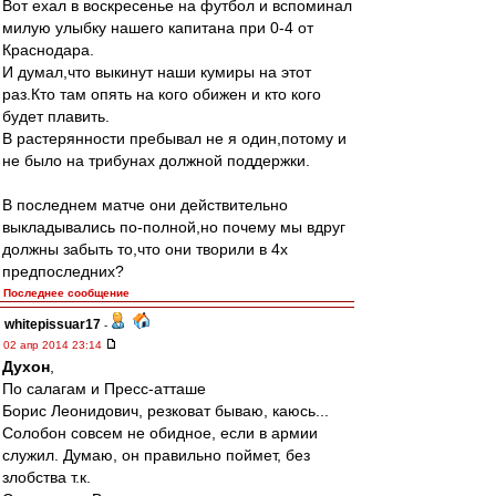
Вот ехал в воскресенье на футбол и вспоминал
милую улыбку нашего капитана при 0-4 от
Краснодара.
И думал,что выкинут наши кумиры на этот
раз.Кто там опять на кого обижен и кто кого
будет плавить.
В растерянности пребывал не я один,потому и
не было на трибунах должной поддержки.
В последнем матче они действительно
выкладывались по-полной,но почему мы вдруг
должны забыть то,что они творили в 4х
предпоследних?
Последнее сообщение
whitepissuar17
-
02 апр 2014 23:14
Духон
,
По салагам и Пресс-атташе
Борис Леонидович, резковат бываю, каюсь...
Солобон совсем не обидное, если в армии
служил. Думаю, он правильно поймет, без
злобства т.к.