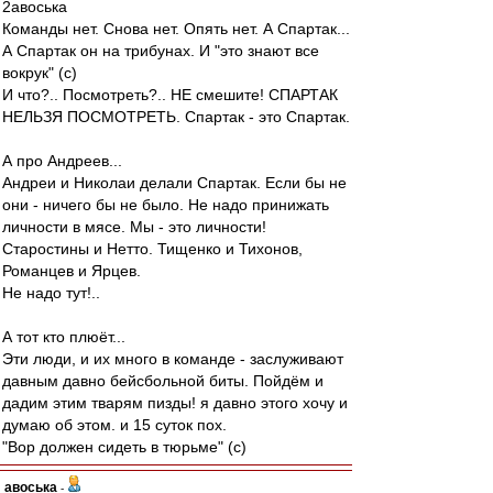
2авоська
Команды нет. Снова нет. Опять нет. А Спартак...
А Спартак он на трибунах. И "это знают все
вокрук" (с)
И что?.. Посмотреть?.. НЕ смешите! СПАРТАК
НЕЛЬЗЯ ПОСМОТРЕТЬ. Спартак - это Спартак.
А про Андреев...
Андреи и Николаи делали Спартак. Если бы не
они - ничего бы не было. Не надо принижать
личности в мясе. Мы - это личности!
Старостины и Нетто. Тищенко и Тихонов,
Романцев и Ярцев.
Не надо тут!..
А тот кто плюёт...
Эти люди, и их много в команде - заслуживают
давным давно бейсбольной биты. Пойдём и
дадим этим тварям пизды! я давно этого хочу и
думаю об этом. и 15 суток пох.
"Вор должен сидеть в тюрьме" (с)
авоська
-