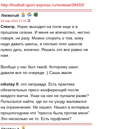
http://football.sport-express.ru/reviews/38493/
Лохматый
-
02 апр 2014 17:15
Спектр
, Уорис выходил на поле еще и в
прошлом сезоне. И меня не впечатлил, честно
говоря, ни разу. Можно спорить о том, кому
надо давать шансы, и сколько этих шансов
нужно дать, конечно. Решать это все равно не
нам.
Вообще у нас был такой. Которому шанс
давали все по очереди :) Саша звали.
nikolay II
, это неправда. Есть практика
обязательных пресс-конференций после
каждого матча. Унаи на них не пускали разве?
Попытался найти, где он по уходу жаловался
на ограничения. Не нашел. Нашел в интервью
прошлогоднем что "пресса была против меня".
Это несколько не то. Есть пруфлинк?