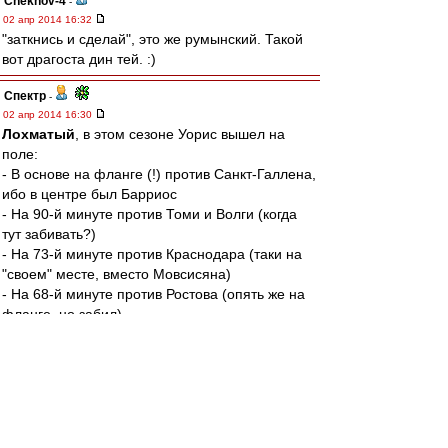
Chekhov-4
-
02 апр 2014 16:32
"заткнись и сделай", это же румынский. Такой
вот драгоста дин тей. :)
Спектр
-
02 апр 2014 16:30
Лохматый
, в этом сезоне Уорис вышел на
поле:
- В основе на фланге (!) против Санкт-Галлена,
ибо в центре был Барриос
- На 90-й минуте против Томи и Волги (когда
тут забивать?)
- На 73-й минуте против Краснодара (таки на
"своем" месте, вместо Мовсисяна)
- На 68-й минуте против Ростова (опять же на
фланге, но забил).
Итого, Уорис на позиции центрфорварда
провел за "Спартак" аж 17 минут. Это
называется "дать шанс"?
Да и всего на поле он провел меньше полного
матча.