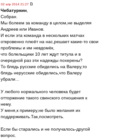
02 апр 2014 21:27
Чебатуркин
,
Собран.
Мы болеем за команду в целом,не выделяя
Андреев или Иванов.
И если эта команда в нескольких матчах
откровенно плюёт на нас,решает какие-то свои
проблемы и им невдомёк,
что болельщики 10 лет ждут титула и в
очередной раз эти надежды похерены?
То блядь русские обиделись на Валеру,то
блядь нерусские обиделись,что Валеру
убрали...
У любого нормального человека будет
отторжение такого свинского отношения к
нему.
У меня,к примеру,не было желания их
поддерживать.Так,посмотреть.
Если бы старались и не получалось-другой
вопрос.