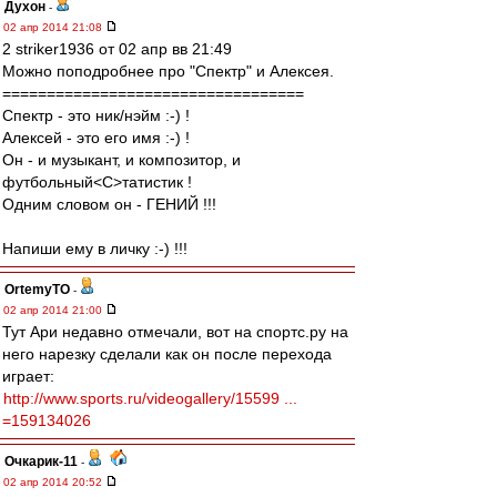
Духон
-
02 апр 2014 21:08
2 striker1936 от 02 апр вв 21:49
Можно поподробнее про "Спектр" и Алексея.
==================================
Спектр - это ник/нэйм :-) !
Алексей - это его имя :-) !
Он - и музыкант, и композитор, и
футбольный<C>татистик !
Одним словом он - ГЕНИЙ !!!
Напиши ему в личку :-) !!!
OrtemyTO
-
02 апр 2014 21:00
Тут Ари недавно отмечали, вот на спортс.ру на
него нарезку сделали как он после перехода
играет:
http://www.sports.ru/videogallery/15599 ...
=159134026
Очкарик-11
-
02 апр 2014 20:52