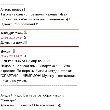
============
Антон, привет !
Ты очень сильно преувеличиваешь. Иван
оставил по себе плохие воспоминания :-( !
Однако, "no comment !"
blind_guardian
-
02 апр 2014 20:34
Деми, ты дома!!!
Духон
-
02 апр 2014 20:25
2 striker1936 от 02 апр вв 20:36
Недавно написал гимн "Спартака": ... . Это
акростих. По первым буквам каждой строки:
"СПАРТАК" -- ЧЕМПИОН! Музыку, к сожалению,
писать не умею.
=======================================
===========================
Андрей, надо Бы теБе Бы обратиться к
"Спектру".
Алексей справится ! Он всё умеет :-))) !