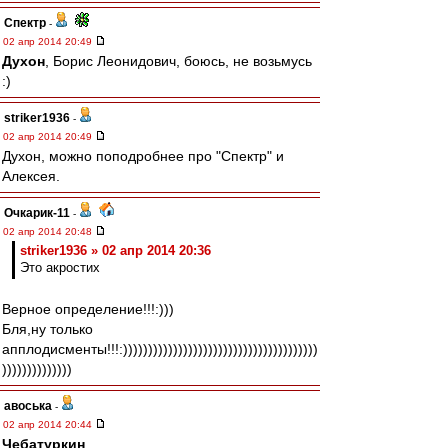
Спектр
-
02 апр 2014 20:49
Духон
, Борис Леонидович, боюсь, не возьмусь
:)
striker1936
-
02 апр 2014 20:49
Духон, можно поподробнее про "Спектр" и
Алексея.
Очкарик-11
-
02 апр 2014 20:48
striker1936 » 02 апр 2014 20:36
Это акростих
Верное определение!!!:)))
Бля,ну только
апплодисменты!!!:)))))))))))))))))))))))))))))))))))))))
))))))))))))))
авоська
-
02 апр 2014 20:44
Чебатуркин
,