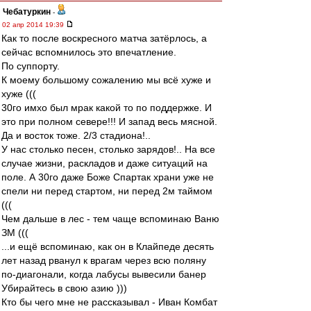
Чебатуркин
-
02 апр 2014 19:39
Как то после воскресного матча затёрлось, а
сейчас вспомнилось это впечатление.
По суппорту.
К моему большому сожалению мы всё хуже и
хуже (((
30го имхо был мрак какой то по поддержке. И
это при полном севере!!! И запад весь мясной.
Да и восток тоже. 2/3 стадиона!..
У нас столько песен, столько зарядов!.. На все
случае жизни, раскладов и даже ситуаций на
поле. А 30го даже Боже Спартак храни уже не
спели ни перед стартом, ни перед 2м таймом
(((
Чем дальше в лес - тем чаще вспоминаю Ваню
ЗМ (((
...и ещё вспоминаю, как он в Клайпеде десять
лет назад рванул к врагам через всю поляну
по-диагонали, когда лабусы вывесили банер
Убирайтесь в свою азию )))
Кто бы чего мне не рассказывал - Иван Комбат