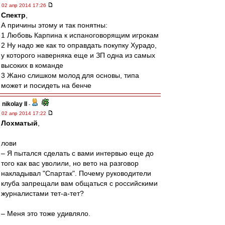
02 апр 2014 17:26
Спектр
,
А причины этому и так понятны:
1 Любовь Карпина к испаноговорящим игрокам
2 Ну надо же как то оправдать покупку Хурадо,
у которого наверняка еще и ЗП одна из самых
высоких в команде
3 Жано слишком молод для основы, типа
может и посидеть на бенче
nikolay II
-
02 апр 2014 17:22
Лохматый
,
лови
– Я пытался сделать с вами интервью еще до
того как вас уволили, но вето на разговор
накладывал "Спартак". Почему руководители
клуба запрещали вам общаться с российскими
журналистами тет-а-тет?
– Меня это тоже удивляло.