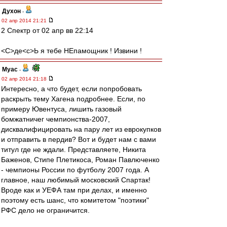
Духон
-
02 апр 2014 21:21
2 Спектр от 02 апр вв 22:14
<C>де<с>Ь я тебе НЕпамощник ! Извини !
Myac
-
02 апр 2014 21:18
Интересно, а что будет, если попробовать
раскрыть тему Хагена подробнее. Если, по
примеру Ювентуса, лишить газовый
бомжатничег чемпионства-2007,
дисквалифицировать на пару лет из еврокупков
и отправить в пердив? Вот и будет нам с вами
титул где не ждали. Представляете, Никита
Баженов, Стипе Плетикоса, Роман Павлюченко
- чемпионы России по футболу 2007 года. А
главное, наш любимый московский Спартак!
Вроде как и УЕФА там при делах, и именно
поэтому есть шанс, что комитетом "поэтики"
РФС дело не ограничится.