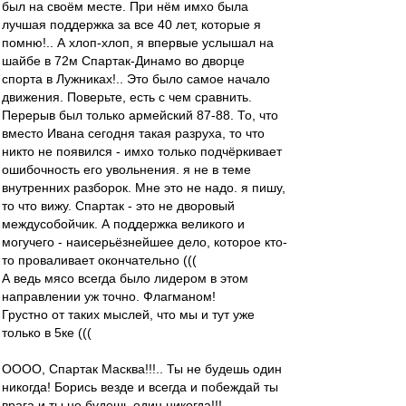
был на своём месте. При нём имхо была
лучшая поддержка за все 40 лет, которые я
помню!.. А хлоп-хлоп, я впервые услышал на
шайбе в 72м Спартак-Динамо во дворце
спорта в Лужниках!.. Это было самое начало
движения. Поверьте, есть с чем сравнить.
Перерыв был только армейский 87-88. То, что
вместо Ивана сегодня такая разруха, то что
никто не появился - имхо только подчёркивает
ошибочность его увольнения. я не в теме
внутренних разборок. Мне это не надо. я пишу,
то что вижу. Спартак - это не дворовый
междусобойчик. А поддержка великого и
могучего - наисерьёзнейшее дело, которое кто-
то проваливает окончательно (((
А ведь мясо всегда было лидером в этом
направлении уж точно. Флагманом!
Грустно от таких мыслей, что мы и тут уже
только в 5ке (((
ОООО, Спартак Масква!!!.. Ты не будешь один
никогда! Борись везде и всегда и побеждай ты
врага и ты не будешь один никогда!!!