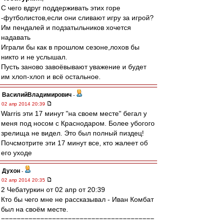
С чего вдруг поддерживать этих горе
-футболистов,если они сливают игру за игрой?
Им пендалей и подзатыльников хочется
надавать
Играли бы как в прошлом сезоне,лохов бы
никто и не услышал.
Пусть заново завоёвывают уважение и будет
им хлоп-хлоп и всё остальное.
ВасилийВладимирович
-
02 апр 2014 20:39
Warris эти 17 минут "на своем месте" бегал у
меня под носом с Краснодаром. Более убогого
зрелища не видел. Это был полный пиздец!
Почсмотрите эти 17 минут все, кто жалеет об
его уходе
Духон
-
02 апр 2014 20:35
2 Чебатуркин от 02 апр от 20:39
Кто бы чего мне не рассказывал - Иван Комбат
был на своём месте.
=======================================