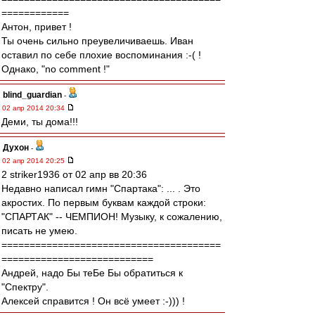
============
Антон, привет !
Ты очень сильно преувеличиваешь. Иван
оставил по себе плохие воспоминания :-( !
Однако, "no comment !"
blind_guardian
-
02 апр 2014 20:34
Деми, ты дома!!!
Духон
-
02 апр 2014 20:25
2 striker1936 от 02 апр вв 20:36
Недавно написал гимн "Спартака": ... . Это
акростих. По первым буквам каждой строки:
"СПАРТАК" -- ЧЕМПИОН! Музыку, к сожалению,
писать не умею.
=======================================
===========================
Андрей, надо Бы теБе Бы обратиться к
"Спектру".
Алексей справится ! Он всё умеет :-))) !