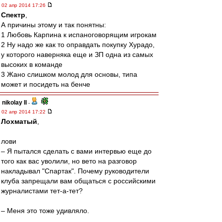
02 апр 2014 17:26
Спектр
,
А причины этому и так понятны:
1 Любовь Карпина к испаноговорящим игрокам
2 Ну надо же как то оправдать покупку Хурадо,
у которого наверняка еще и ЗП одна из самых
высоких в команде
3 Жано слишком молод для основы, типа
может и посидеть на бенче
nikolay II
-
02 апр 2014 17:22
Лохматый
,
лови
– Я пытался сделать с вами интервью еще до
того как вас уволили, но вето на разговор
накладывал "Спартак". Почему руководители
клуба запрещали вам общаться с российскими
журналистами тет-а-тет?
– Меня это тоже удивляло.