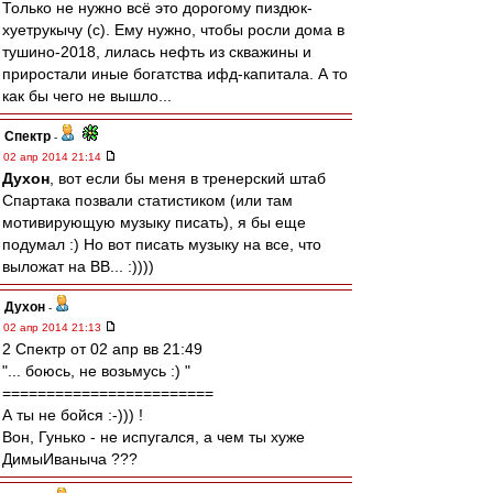
Только не нужно всё это дорогому пиздюк-
хуетрукычу (с). Ему нужно, чтобы росли дома в
тушино-2018, лилась нефть из скважины и
приростали иные богатства ифд-капитала. А то
как бы чего не вышло...
Спектр
-
02 апр 2014 21:14
Духон
, вот если бы меня в тренерский штаб
Спартака позвали статистиком (или там
мотивирующую музыку писать), я бы еще
подумал :) Но вот писать музыку на все, что
выложат на ВВ... :))))
Духон
-
02 апр 2014 21:13
2 Спектр от 02 апр вв 21:49
"... боюсь, не возьмусь :) "
========================
А ты не бойся :-))) !
Вон, Гунько - не испугался, а чем ты хуже
ДимыИваныча ???