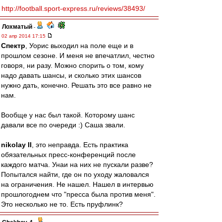
http://football.sport-express.ru/reviews/38493/
Лохматый
-
02 апр 2014 17:15
Спектр
, Уорис выходил на поле еще и в
прошлом сезоне. И меня не впечатлил, честно
говоря, ни разу. Можно спорить о том, кому
надо давать шансы, и сколько этих шансов
нужно дать, конечно. Решать это все равно не
нам.
Вообще у нас был такой. Которому шанс
давали все по очереди :) Саша звали.
nikolay II
, это неправда. Есть практика
обязательных пресс-конференций после
каждого матча. Унаи на них не пускали разве?
Попытался найти, где он по уходу жаловался
на ограничения. Не нашел. Нашел в интервью
прошлогоднем что "пресса была против меня".
Это несколько не то. Есть пруфлинк?