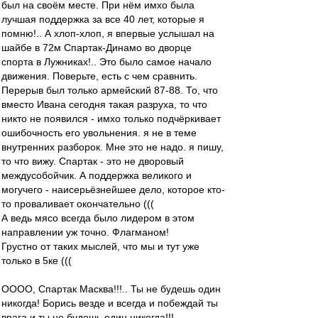
был на своём месте. При нём имхо была
лучшая поддержка за все 40 лет, которые я
помню!.. А хлоп-хлоп, я впервые услышал на
шайбе в 72м Спартак-Динамо во дворце
спорта в Лужниках!.. Это было самое начало
движения. Поверьте, есть с чем сравнить.
Перерыв был только армейский 87-88. То, что
вместо Ивана сегодня такая разруха, то что
никто не появился - имхо только подчёркивает
ошибочность его увольнения. я не в теме
внутренних разборок. Мне это не надо. я пишу,
то что вижу. Спартак - это не дворовый
междусобойчик. А поддержка великого и
могучего - наисерьёзнейшее дело, которое кто-
то проваливает окончательно (((
А ведь мясо всегда было лидером в этом
направлении уж точно. Флагманом!
Грустно от таких мыслей, что мы и тут уже
только в 5ке (((
ОООО, Спартак Масква!!!.. Ты не будешь один
никогда! Борись везде и всегда и побеждай ты
врага и ты не будешь один никогда!!!