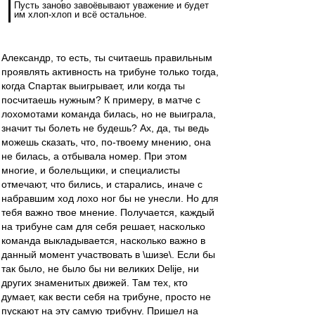
Пусть заново завоёвывают уважение и будет
им хлоп-хлоп и всё остальное.
Александр, то есть, ты считаешь правильным
проявлять активность на трибуне только тогда,
когда Спартак выигрывает, или когда ты
посчитаешь нужным? К примеру, в матче с
лохомотами команда билась, но не выиграла,
значит ты болеть не будешь? Ах, да, ты ведь
можешь сказать, что, по-твоему мнению, она
не билась, а отбывала номер. При этом
многие, и болельщики, и специалисты
отмечают, что бились, и старались, иначе с
набравшим ход лохо ног бы не унесли. Но для
тебя важно твое мнение. Получается, каждый
на трибуне сам для себя решает, насколько
команда выкладывается, насколько важно в
данный момент участвовать в \шизе\. Если бы
так было, не было бы ни великих Delije, ни
других знаменитых движей. Там тех, кто
думает, как вести себя на трибуне, просто не
пускают на эту самую трибуну. Пришел на