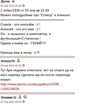
Духон
-
02 апр 2014 21:08
2 striker1936 от 02 апр вв 21:49
Можно поподробнее про "Спектр" и Алексея.
==================================
Спектр - это ник/нэйм :-) !
Алексей - это его имя :-) !
Он - и музыкант, и композитор, и
футбольный<C>татистик !
Одним словом он - ГЕНИЙ !!!
Напиши ему в личку :-) !!!
OrtemyTO
-
02 апр 2014 21:00
Тут Ари недавно отмечали, вот на спортс.ру на
него нарезку сделали как он после перехода
играет:
http://www.sports.ru/videogallery/15599 ...
=159134026
Очкарик-11
-
02 апр 2014 20:52