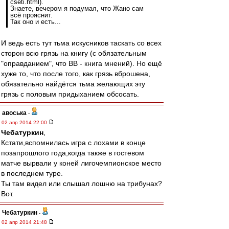
cseti.html).
Знаете, вечером я подумал, что Жано сам
всё прояснит.
Так оно и есть...
И ведь есть тут тьма искусников таскать со всех
сторон всю грязь на книгу (с обязательным
"оправданием", что ВВ - книга мнений). Но ещё
хуже то, что после того, как грязь вброшена,
обязательно найдётся тьма желающих эту
грязь с половым придыханием обсосать.
авоська
-
02 апр 2014 22:00
Чебатуркин
,
Кстати,вспомнилась игра с лохами в конце
позапрошлого года,когда также в гостевом
матче вырвали у коней лигочемпионское место
в последнем туре.
Ты там видел или слышал лошню на трибунах?
Вот.
Чебатуркин
-
02 апр 2014 21:48