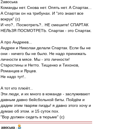
2авоська
Команды нет. Снова нет. Опять нет. А Спартак...
А Спартак он на трибунах. И "это знают все
вокрук" (с)
И что?.. Посмотреть?.. НЕ смешите! СПАРТАК
НЕЛЬЗЯ ПОСМОТРЕТЬ. Спартак - это Спартак.
А про Андреев...
Андреи и Николаи делали Спартак. Если бы не
они - ничего бы не было. Не надо принижать
личности в мясе. Мы - это личности!
Старостины и Нетто. Тищенко и Тихонов,
Романцев и Ярцев.
Не надо тут!..
А тот кто плюёт...
Эти люди, и их много в команде - заслуживают
давным давно бейсбольной биты. Пойдём и
дадим этим тварям пизды! я давно этого хочу и
думаю об этом. и 15 суток пох.
"Вор должен сидеть в тюрьме" (с)
авоська
-