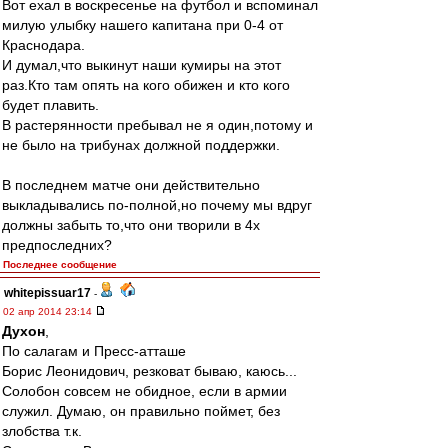
Вот ехал в воскресенье на футбол и вспоминал
милую улыбку нашего капитана при 0-4 от
Краснодара.
И думал,что выкинут наши кумиры на этот
раз.Кто там опять на кого обижен и кто кого
будет плавить.
В растерянности пребывал не я один,потому и
не было на трибунах должной поддержки.
В последнем матче они действительно
выкладывались по-полной,но почему мы вдруг
должны забыть то,что они творили в 4х
предпоследних?
Последнее сообщение
whitepissuar17
-
02 апр 2014 23:14
Духон
,
По салагам и Пресс-атташе
Борис Леонидович, резковат бываю, каюсь...
Солобон совсем не обидное, если в армии
служил. Думаю, он правильно поймет, без
злобства т.к.