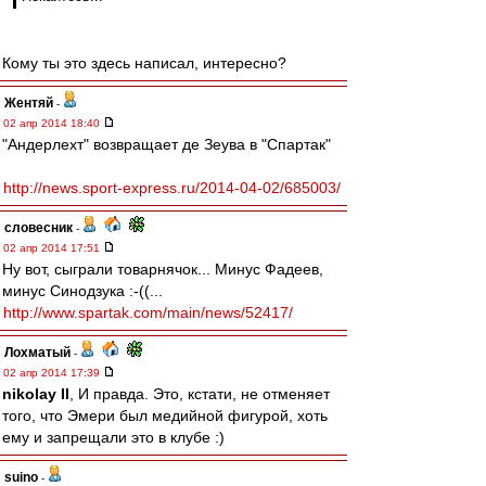
Кому ты это здесь написал, интересно?
Жентяй
-
02 апр 2014 18:40
"Андерлехт" возвращает де Зеува в "Спартак"
http://news.sport-express.ru/2014-04-02/685003/
словесник
-
02 апр 2014 17:51
Ну вот, сыграли товарнячок... Минус Фадеев,
минус Синодзука :-((...
http://www.spartak.com/main/news/52417/
Лохматый
-
02 апр 2014 17:39
nikolay II
, И правда. Это, кстати, не отменяет
того, что Эмери был медийной фигурой, хоть
ему и запрещали это в клубе :)
suino
-