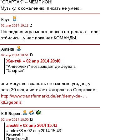
"СПАРТАК" -- ЧЕМПИОН!
Музыку, к сожалению, писать не умею.
Кнут
-
02 апр 2014 19:11
Последняя игра много нервов потрепала....еле
отбились...у нас пока нет КОМАНДЫ.
Astelth
-
02 апр 2014 18:51
Жентяй » 02 апр 2014 20:40
"Андерлехт" возвращает де Зеува в
"Спартак"
они могут возвращать его сколько угодно, у
него 30 июня истекает контракт со Спартаком
http://www.transfermarkt.de/en/demy-de- ...
ktErgebnis
К-Б Ворон
-
02 апр 2014 18:50
alex68 » 02 апр 2014 15:43
# alex68 » 02 апр 2014 15:43
Бамжи!!!
Покайтесь!!!