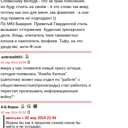
Словеснику Володе - спс за грам.пояснения,
но буду стоять на своём - я это слово так вижу,
потому как оно для меня, как фамилия - а они
под правила не подпадают ))
По МЮ-Бавария. Привитый Гвардиолой стиль
вызывает отторжение. Кудесник тренерского
дела, блядь, клепатель тики-такиевистых
клонов и накопитель трофеев. Тьфу, на это
уродство, анти-Ф-ное.
andruha0603
-
02 апр 2014 23:06
вчера у нас появился новый пресс-атташе,
сегодня появилась "бомба Хагена"
(шёпотом) может наш отдел по "работе" с
общественностью(пропаганды) стал работать и
перестал проигрывать информационную
войну?
К-Б Ворон
-
02 апр 2014 22:52
авоська » 02 апр 2014 21:44
Играли бы как в прошлом сезоне,лохов бы
никто и не услышал.