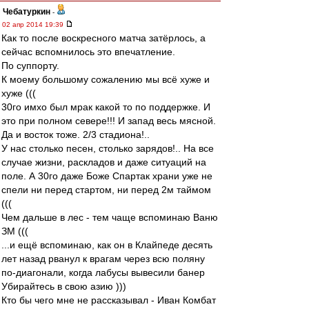
Чебатуркин
-
02 апр 2014 19:39
Как то после воскресного матча затёрлось, а
сейчас вспомнилось это впечатление.
По суппорту.
К моему большому сожалению мы всё хуже и
хуже (((
30го имхо был мрак какой то по поддержке. И
это при полном севере!!! И запад весь мясной.
Да и восток тоже. 2/3 стадиона!..
У нас столько песен, столько зарядов!.. На все
случае жизни, раскладов и даже ситуаций на
поле. А 30го даже Боже Спартак храни уже не
спели ни перед стартом, ни перед 2м таймом
(((
Чем дальше в лес - тем чаще вспоминаю Ваню
ЗМ (((
...и ещё вспоминаю, как он в Клайпеде десять
лет назад рванул к врагам через всю поляну
по-диагонали, когда лабусы вывесили банер
Убирайтесь в свою азию )))
Кто бы чего мне не рассказывал - Иван Комбат