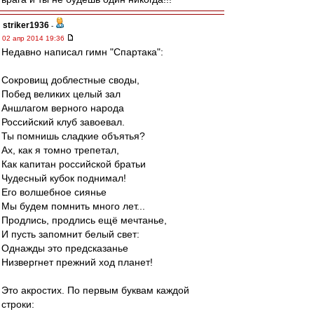
striker1936
-
02 апр 2014 19:36
Недавно написал гимн "Спартака":
Сокровищ доблестные своды,
Побед великих целый зал
Аншлагом верного народа
Российский клуб завоевал.
Ты помнишь сладкие объятья?
Ах, как я томно трепетал,
Как капитан российской братьи
Чудесный кубок поднимал!
Его волшебное сиянье
Мы будем помнить много лет...
Продлись, продлись ещё мечтанье,
И пусть запомнит белый свет:
Однажды это предсказанье
Низвергнет прежний ход планет!
Это акростих. По первым буквам каждой
строки: