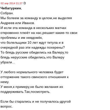
02 апр 2014 21:27
Чебатуркин
,
Собран.
Мы болеем за команду в целом,не выделяя
Андреев или Иванов.
И если эта команда в нескольких матчах
откровенно плюёт на нас,решает какие-то свои
проблемы и им невдомёк,
что болельщики 10 лет ждут титула и в
очередной раз эти надежды похерены?
То блядь русские обиделись на Валеру,то
блядь нерусские обиделись,что Валеру
убрали...
У любого нормального человека будет
отторжение такого свинского отношения к
нему.
У меня,к примеру,не было желания их
поддерживать.Так,посмотреть.
Если бы старались и не получалось-другой
вопрос.