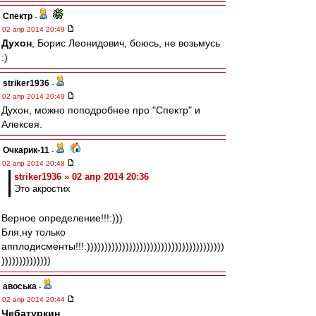
Спектр
-
02 апр 2014 20:49
Духон
, Борис Леонидович, боюсь, не возьмусь
:)
striker1936
-
02 апр 2014 20:49
Духон, можно поподробнее про "Спектр" и
Алексея.
Очкарик-11
-
02 апр 2014 20:48
striker1936 » 02 апр 2014 20:36
Это акростих
Верное определение!!!:)))
Бля,ну только
апплодисменты!!!:)))))))))))))))))))))))))))))))))))))))
))))))))))))))
авоська
-
02 апр 2014 20:44
Чебатуркин
,