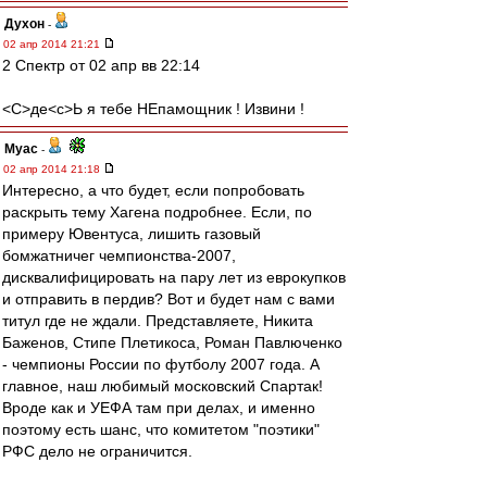
Духон
-
02 апр 2014 21:21
2 Спектр от 02 апр вв 22:14
<C>де<с>Ь я тебе НЕпамощник ! Извини !
Myac
-
02 апр 2014 21:18
Интересно, а что будет, если попробовать
раскрыть тему Хагена подробнее. Если, по
примеру Ювентуса, лишить газовый
бомжатничег чемпионства-2007,
дисквалифицировать на пару лет из еврокупков
и отправить в пердив? Вот и будет нам с вами
титул где не ждали. Представляете, Никита
Баженов, Стипе Плетикоса, Роман Павлюченко
- чемпионы России по футболу 2007 года. А
главное, наш любимый московский Спартак!
Вроде как и УЕФА там при делах, и именно
поэтому есть шанс, что комитетом "поэтики"
РФС дело не ограничится.