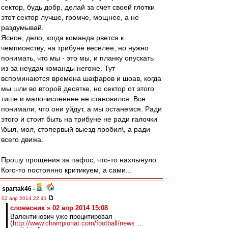
сектор, будь добр, делай за счет своей глотки
этот сектор лучше, громче, мощнее, а не
раздумывай.
Ясное, дело, когда команда рвется к
чемпионству, на трибуне веселее, но нужно
понимать, что мы - это мы, и планку опускать
из-за неудач команды негоже. Тут
вспоминаются времена шафаров и шоав, когда
мы шли во второй десятке, но сектор от этого
тише и малочисленнее не становился. Все
понимали, что они уйдут, а мы останемся. Ради
этого и стоит быть на трибуне не ради галочки
\был, мол, стопервый выезд пробил\, а ради
всего движа.
Прошу прощения за пафос, что-то нахлынуло.
Кого-то постоянно критикуем, а сами...
spartak46
-
02 апр 2014 22:41
словесник » 02 апр 2014 15:08
Валентинович уже процитировал
(
http://www.championat.com/football/news
...