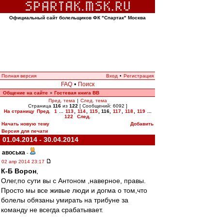
Официальный сайт болельщиков ФК "Спартак" Москва
Полная версия
Вход
•
Регистрация
FAQ
•
Поиск
Общение на сайте
Гостевая книга ВВ
»
Пред. тема
|
След. тема
Страница
116
из
122
[ Сообщений: 6092 ]
На страницу
Пред.
1
...
113
,
114
,
115
,
116
,
117
,
118
,
119
...
122
След.
Начать новую тему
Добавить
Версия для печати
01.04.2014 - 30.04.2014
авоська
-
02 апр 2014 23:17
К-Б Ворон
,
Олег,по сути вы с Антоном ,наверное, правы.
Просто мы все живые люди и догма о том,что
болелы обязаны умирать на трибуне за
команду не всегда срабатывает.