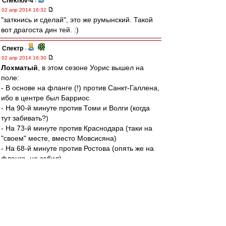
Chekhov-4
-
02 апр 2014 16:32
"заткнись и сделай", это же румынский. Такой
вот драгоста дин тей. :)
Спектр
-
02 апр 2014 16:30
Лохматый
, в этом сезоне Уорис вышел на
поле:
- В основе на фланге (!) против Санкт-Галлена,
ибо в центре был Барриос
- На 90-й минуте против Томи и Волги (когда
тут забивать?)
- На 73-й минуте против Краснодара (таки на
"своем" месте, вместо Мовсисяна)
- На 68-й минуте против Ростова (опять же на
фланге, но забил).
Итого, Уорис на позиции центрфорварда
провел за "Спартак" аж 17 минут. Это
называется "дать шанс"?
Да и всего на поле он провел меньше полного
матча.