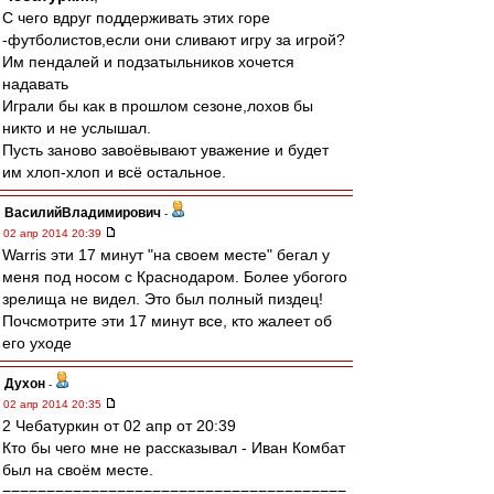
С чего вдруг поддерживать этих горе
-футболистов,если они сливают игру за игрой?
Им пендалей и подзатыльников хочется
надавать
Играли бы как в прошлом сезоне,лохов бы
никто и не услышал.
Пусть заново завоёвывают уважение и будет
им хлоп-хлоп и всё остальное.
ВасилийВладимирович
-
02 апр 2014 20:39
Warris эти 17 минут "на своем месте" бегал у
меня под носом с Краснодаром. Более убогого
зрелища не видел. Это был полный пиздец!
Почсмотрите эти 17 минут все, кто жалеет об
его уходе
Духон
-
02 апр 2014 20:35
2 Чебатуркин от 02 апр от 20:39
Кто бы чего мне не рассказывал - Иван Комбат
был на своём месте.
=======================================