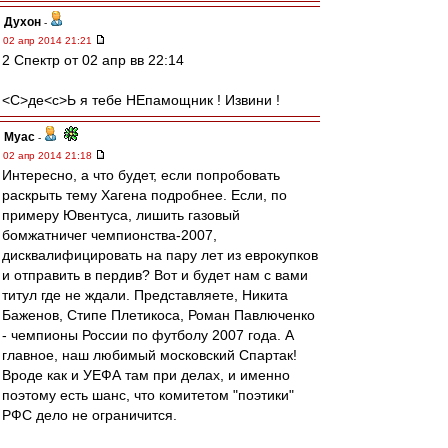
Духон
-
02 апр 2014 21:21
2 Спектр от 02 апр вв 22:14
<C>де<с>Ь я тебе НЕпамощник ! Извини !
Myac
-
02 апр 2014 21:18
Интересно, а что будет, если попробовать
раскрыть тему Хагена подробнее. Если, по
примеру Ювентуса, лишить газовый
бомжатничег чемпионства-2007,
дисквалифицировать на пару лет из еврокупков
и отправить в пердив? Вот и будет нам с вами
титул где не ждали. Представляете, Никита
Баженов, Стипе Плетикоса, Роман Павлюченко
- чемпионы России по футболу 2007 года. А
главное, наш любимый московский Спартак!
Вроде как и УЕФА там при делах, и именно
поэтому есть шанс, что комитетом "поэтики"
РФС дело не ограничится.