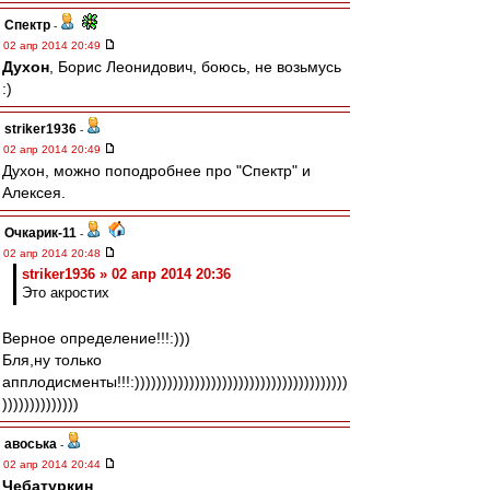
Спектр
-
02 апр 2014 20:49
Духон
, Борис Леонидович, боюсь, не возьмусь
:)
striker1936
-
02 апр 2014 20:49
Духон, можно поподробнее про "Спектр" и
Алексея.
Очкарик-11
-
02 апр 2014 20:48
striker1936 » 02 апр 2014 20:36
Это акростих
Верное определение!!!:)))
Бля,ну только
апплодисменты!!!:)))))))))))))))))))))))))))))))))))))))
))))))))))))))
авоська
-
02 апр 2014 20:44
Чебатуркин
,