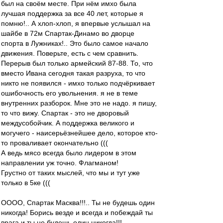
был на своём месте. При нём имхо была
лучшая поддержка за все 40 лет, которые я
помню!.. А хлоп-хлоп, я впервые услышал на
шайбе в 72м Спартак-Динамо во дворце
спорта в Лужниках!.. Это было самое начало
движения. Поверьте, есть с чем сравнить.
Перерыв был только армейский 87-88. То, что
вместо Ивана сегодня такая разруха, то что
никто не появился - имхо только подчёркивает
ошибочность его увольнения. я не в теме
внутренних разборок. Мне это не надо. я пишу,
то что вижу. Спартак - это не дворовый
междусобойчик. А поддержка великого и
могучего - наисерьёзнейшее дело, которое кто-
то проваливает окончательно (((
А ведь мясо всегда было лидером в этом
направлении уж точно. Флагманом!
Грустно от таких мыслей, что мы и тут уже
только в 5ке (((
ОООО, Спартак Масква!!!.. Ты не будешь один
никогда! Борись везде и всегда и побеждай ты
врага и ты не будешь один никогда!!!