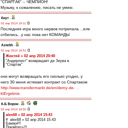
"СПАРТАК" -- ЧЕМПИОН!
Музыку, к сожалению, писать не умею.
Кнут
-
02 апр 2014 19:11
Последняя игра много нервов потрепала....еле
отбились...у нас пока нет КОМАНДЫ.
Astelth
-
02 апр 2014 18:51
Жентяй » 02 апр 2014 20:40
"Андерлехт" возвращает де Зеува в
"Спартак"
они могут возвращать его сколько угодно, у
него 30 июня истекает контракт со Спартаком
http://www.transfermarkt.de/en/demy-de- ...
ktErgebnis
К-Б Ворон
-
02 апр 2014 18:50
alex68 » 02 апр 2014 15:43
# alex68 » 02 апр 2014 15:43
Бамжи!!!
Покайтесь!!!