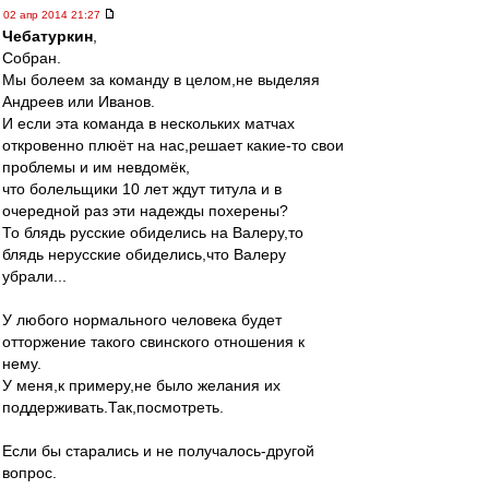
02 апр 2014 21:27
Чебатуркин
,
Собран.
Мы болеем за команду в целом,не выделяя
Андреев или Иванов.
И если эта команда в нескольких матчах
откровенно плюёт на нас,решает какие-то свои
проблемы и им невдомёк,
что болельщики 10 лет ждут титула и в
очередной раз эти надежды похерены?
То блядь русские обиделись на Валеру,то
блядь нерусские обиделись,что Валеру
убрали...
У любого нормального человека будет
отторжение такого свинского отношения к
нему.
У меня,к примеру,не было желания их
поддерживать.Так,посмотреть.
Если бы старались и не получалось-другой
вопрос.