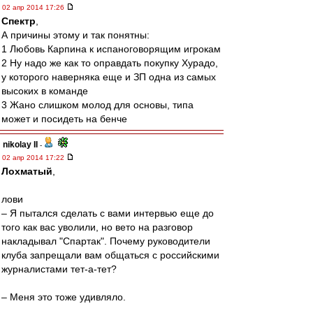
02 апр 2014 17:26
Спектр
,
А причины этому и так понятны:
1 Любовь Карпина к испаноговорящим игрокам
2 Ну надо же как то оправдать покупку Хурадо,
у которого наверняка еще и ЗП одна из самых
высоких в команде
3 Жано слишком молод для основы, типа
может и посидеть на бенче
nikolay II
-
02 апр 2014 17:22
Лохматый
,
лови
– Я пытался сделать с вами интервью еще до
того как вас уволили, но вето на разговор
накладывал "Спартак". Почему руководители
клуба запрещали вам общаться с российскими
журналистами тет-а-тет?
– Меня это тоже удивляло.