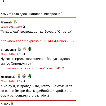
Кому ты это здесь написал, интересно?
Жентяй
-
02 апр 2014 18:40
"Андерлехт" возвращает де Зеува в "Спартак"
http://news.sport-express.ru/2014-04-02/685003/
словесник
-
02 апр 2014 17:51
Ну вот, сыграли товарнячок... Минус Фадеев,
минус Синодзука :-((...
http://www.spartak.com/main/news/52417/
Лохматый
-
02 апр 2014 17:39
nikolay II
, И правда. Это, кстати, не отменяет
того, что Эмери был медийной фигурой, хоть
ему и запрещали это в клубе :)
suino
-