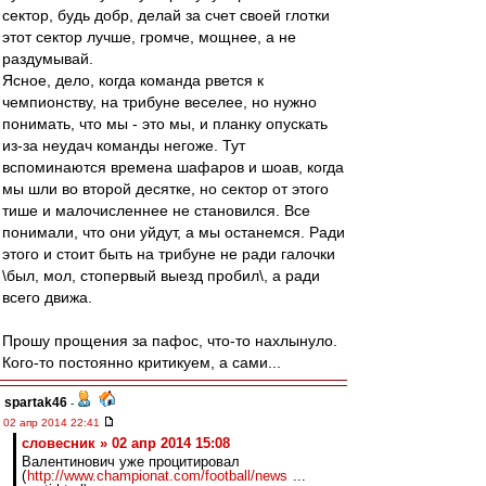
сектор, будь добр, делай за счет своей глотки
этот сектор лучше, громче, мощнее, а не
раздумывай.
Ясное, дело, когда команда рвется к
чемпионству, на трибуне веселее, но нужно
понимать, что мы - это мы, и планку опускать
из-за неудач команды негоже. Тут
вспоминаются времена шафаров и шоав, когда
мы шли во второй десятке, но сектор от этого
тише и малочисленнее не становился. Все
понимали, что они уйдут, а мы останемся. Ради
этого и стоит быть на трибуне не ради галочки
\был, мол, стопервый выезд пробил\, а ради
всего движа.
Прошу прощения за пафос, что-то нахлынуло.
Кого-то постоянно критикуем, а сами...
spartak46
-
02 апр 2014 22:41
словесник » 02 апр 2014 15:08
Валентинович уже процитировал
(
http://www.championat.com/football/news
...