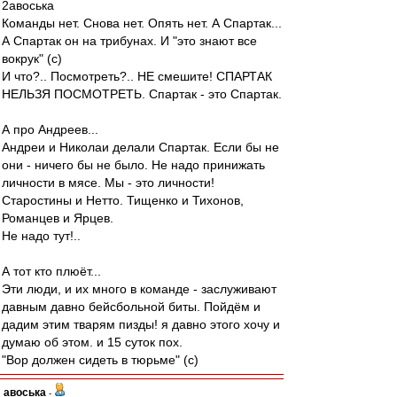
2авоська
Команды нет. Снова нет. Опять нет. А Спартак...
А Спартак он на трибунах. И "это знают все
вокрук" (с)
И что?.. Посмотреть?.. НЕ смешите! СПАРТАК
НЕЛЬЗЯ ПОСМОТРЕТЬ. Спартак - это Спартак.
А про Андреев...
Андреи и Николаи делали Спартак. Если бы не
они - ничего бы не было. Не надо принижать
личности в мясе. Мы - это личности!
Старостины и Нетто. Тищенко и Тихонов,
Романцев и Ярцев.
Не надо тут!..
А тот кто плюёт...
Эти люди, и их много в команде - заслуживают
давным давно бейсбольной биты. Пойдём и
дадим этим тварям пизды! я давно этого хочу и
думаю об этом. и 15 суток пох.
"Вор должен сидеть в тюрьме" (с)
авоська
-