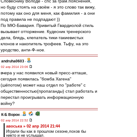
Словеснику Володе - спс за грам.пояснения,
но буду стоять на своём - я это слово так вижу,
потому как оно для меня, как фамилия - а они
под правила не подпадают ))
По МЮ-Бавария. Привитый Гвардиолой стиль
вызывает отторжение. Кудесник тренерского
дела, блядь, клепатель тики-такиевистых
клонов и накопитель трофеев. Тьфу, на это
уродство, анти-Ф-ное.
andruha0603
-
02 апр 2014 23:06
вчера у нас появился новый пресс-атташе,
сегодня появилась "бомба Хагена"
(шёпотом) может наш отдел по "работе" с
общественностью(пропаганды) стал работать и
перестал проигрывать информационную
войну?
К-Б Ворон
-
02 апр 2014 22:52
авоська » 02 апр 2014 21:44
Играли бы как в прошлом сезоне,лохов бы
никто и не услышал.