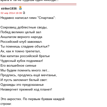
striker1936
-
02 апр 2014 19:36
Недавно написал гимн "Спартака":
Сокровищ доблестные своды,
Побед великих целый зал
Аншлагом верного народа
Российский клуб завоевал.
Ты помнишь сладкие объятья?
Ах, как я томно трепетал,
Как капитан российской братьи
Чудесный кубок поднимал!
Его волшебное сиянье
Мы будем помнить много лет...
Продлись, продлись ещё мечтанье,
И пусть запомнит белый свет:
Однажды это предсказанье
Низвергнет прежний ход планет!
Это акростих. По первым буквам каждой
строки: