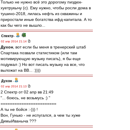
Только не нужно всё это дорогому пиздюк-
хуетрукычу (с). Ему нужно, чтобы росли дома в
тушино-2018, лилась нефть из скважины и
приростали иные богатства ифд-капитала. А то
как бы чего не вышло...
Спектр
-
02 апр 2014 21:14
Духон
, вот если бы меня в тренерский штаб
Спартака позвали статистиком (или там
мотивирующую музыку писать), я бы еще
подумал :) Но вот писать музыку на все, что
выложат на ВВ... :))))
Духон
-
02 апр 2014 21:13
2 Спектр от 02 апр вв 21:49
"... боюсь, не возьмусь :) "
========================
А ты не бойся :-))) !
Вон, Гунько - не испугался, а чем ты хуже
ДимыИваныча ???