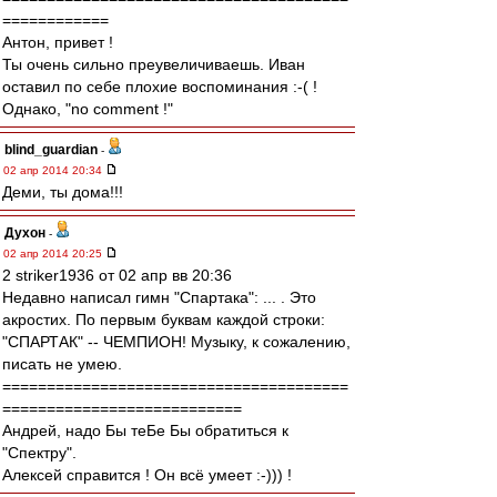
============
Антон, привет !
Ты очень сильно преувеличиваешь. Иван
оставил по себе плохие воспоминания :-( !
Однако, "no comment !"
blind_guardian
-
02 апр 2014 20:34
Деми, ты дома!!!
Духон
-
02 апр 2014 20:25
2 striker1936 от 02 апр вв 20:36
Недавно написал гимн "Спартака": ... . Это
акростих. По первым буквам каждой строки:
"СПАРТАК" -- ЧЕМПИОН! Музыку, к сожалению,
писать не умею.
=======================================
===========================
Андрей, надо Бы теБе Бы обратиться к
"Спектру".
Алексей справится ! Он всё умеет :-))) !