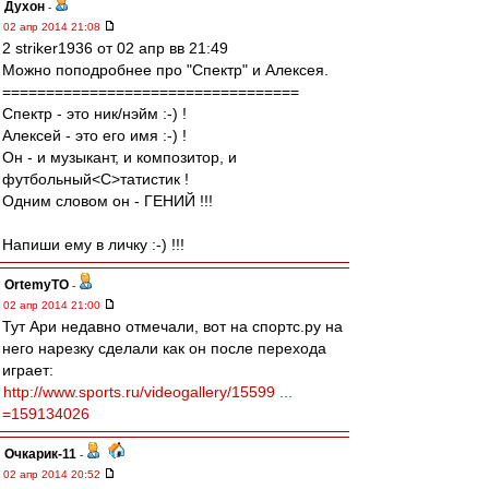
Духон
-
02 апр 2014 21:08
2 striker1936 от 02 апр вв 21:49
Можно поподробнее про "Спектр" и Алексея.
==================================
Спектр - это ник/нэйм :-) !
Алексей - это его имя :-) !
Он - и музыкант, и композитор, и
футбольный<C>татистик !
Одним словом он - ГЕНИЙ !!!
Напиши ему в личку :-) !!!
OrtemyTO
-
02 апр 2014 21:00
Тут Ари недавно отмечали, вот на спортс.ру на
него нарезку сделали как он после перехода
играет:
http://www.sports.ru/videogallery/15599 ...
=159134026
Очкарик-11
-
02 апр 2014 20:52