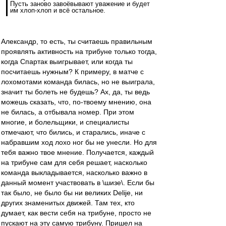
Пусть заново завоёвывают уважение и будет
им хлоп-хлоп и всё остальное.
Александр, то есть, ты считаешь правильным
проявлять активность на трибуне только тогда,
когда Спартак выигрывает, или когда ты
посчитаешь нужным? К примеру, в матче с
лохомотами команда билась, но не выиграла,
значит ты болеть не будешь? Ах, да, ты ведь
можешь сказать, что, по-твоему мнению, она
не билась, а отбывала номер. При этом
многие, и болельщики, и специалисты
отмечают, что бились, и старались, иначе с
набравшим ход лохо ног бы не унесли. Но для
тебя важно твое мнение. Получается, каждый
на трибуне сам для себя решает, насколько
команда выкладывается, насколько важно в
данный момент участвовать в \шизе\. Если бы
так было, не было бы ни великих Delije, ни
других знаменитых движей. Там тех, кто
думает, как вести себя на трибуне, просто не
пускают на эту самую трибуну. Пришел на