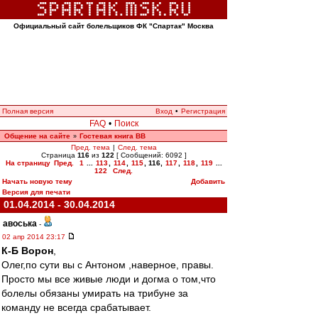
Официальный сайт болельщиков ФК "Спартак" Москва
Полная версия
Вход
•
Регистрация
FAQ
•
Поиск
Общение на сайте
Гостевая книга ВВ
»
Пред. тема
|
След. тема
Страница
116
из
122
[ Сообщений: 6092 ]
На страницу
Пред.
1
...
113
,
114
,
115
,
116
,
117
,
118
,
119
...
122
След.
Начать новую тему
Добавить
Версия для печати
01.04.2014 - 30.04.2014
авоська
-
02 апр 2014 23:17
К-Б Ворон
,
Олег,по сути вы с Антоном ,наверное, правы.
Просто мы все живые люди и догма о том,что
болелы обязаны умирать на трибуне за
команду не всегда срабатывает.