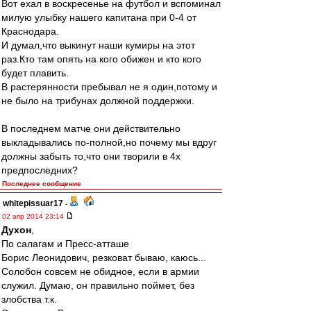
Вот ехал в воскресенье на футбол и вспоминал
милую улыбку нашего капитана при 0-4 от
Краснодара.
И думал,что выкинут наши кумиры на этот
раз.Кто там опять на кого обижен и кто кого
будет плавить.
В растерянности пребывал не я один,потому и
не было на трибунах должной поддержки.
В последнем матче они действительно
выкладывались по-полной,но почему мы вдруг
должны забыть то,что они творили в 4х
предпоследних?
Последнее сообщение
whitepissuar17
-
02 апр 2014 23:14
Духон
,
По салагам и Пресс-атташе
Борис Леонидович, резковат бываю, каюсь...
Солобон совсем не обидное, если в армии
служил. Думаю, он правильно поймет, без
злобства т.к.