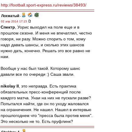
http://football.sport-express.ru/reviews/38493/
Лохматый
-
02 апр 2014 17:15
Спектр
, Уорис выходил на поле еще и в
прошлом сезоне. И меня не впечатлил, честно
говоря, ни разу. Можно спорить о том, кому
надо давать шансы, и сколько этих шансов
нужно дать, конечно. Решать это все равно не
нам.
Вообще у нас был такой. Которому шанс
давали все по очереди :) Саша звали.
nikolay II
, это неправда. Есть практика
обязательных пресс-конференций после
каждого матча. Унаи на них не пускали разве?
Попытался найти, где он по уходу жаловался
на ограничения. Не нашел. Нашел в интервью
прошлогоднем что "пресса была против меня".
Это несколько не то. Есть пруфлинк?