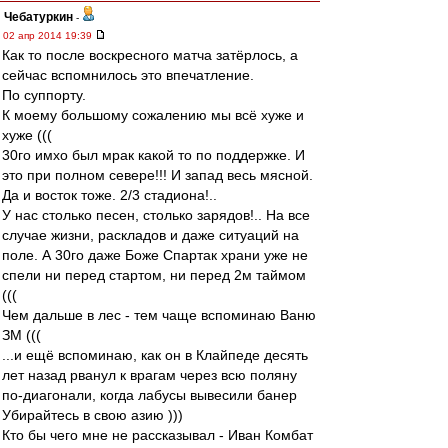
Чебатуркин
-
02 апр 2014 19:39
Как то после воскресного матча затёрлось, а
сейчас вспомнилось это впечатление.
По суппорту.
К моему большому сожалению мы всё хуже и
хуже (((
30го имхо был мрак какой то по поддержке. И
это при полном севере!!! И запад весь мясной.
Да и восток тоже. 2/3 стадиона!..
У нас столько песен, столько зарядов!.. На все
случае жизни, раскладов и даже ситуаций на
поле. А 30го даже Боже Спартак храни уже не
спели ни перед стартом, ни перед 2м таймом
(((
Чем дальше в лес - тем чаще вспоминаю Ваню
ЗМ (((
...и ещё вспоминаю, как он в Клайпеде десять
лет назад рванул к врагам через всю поляну
по-диагонали, когда лабусы вывесили банер
Убирайтесь в свою азию )))
Кто бы чего мне не рассказывал - Иван Комбат