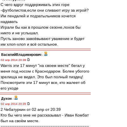
С чего вдруг поддерживать этих горе
-футболистов,если они сливают игру за игрой?
Им пендалей и подзатыльников хочется
надавать
Играли бы как в прошлом сезоне,лохов бы
никто и не услышал.
Пусть заново завоёвывают уважение и будет
им хлоп-хлоп и всё остальное.
ВасилийВладимирович
-
02 апр 2014 20:39
Warris эти 17 минут "на своем месте" бегал у
меня под носом с Краснодаром. Более убогого
зрелища не видел. Это был полный пиздец!
Почсмотрите эти 17 минут все, кто жалеет об
его уходе
Духон
-
02 апр 2014 20:35
2 Чебатуркин от 02 апр от 20:39
Кто бы чего мне не рассказывал - Иван Комбат
был на своём месте.
=======================================