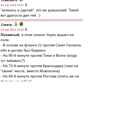
Chekhov-4
-
02 апр 2014 16:32
"заткнись и сделай", это же румынский. Такой
вот драгоста дин тей. :)
Спектр
-
02 апр 2014 16:30
Лохматый
, в этом сезоне Уорис вышел на
поле:
- В основе на фланге (!) против Санкт-Галлена,
ибо в центре был Барриос
- На 90-й минуте против Томи и Волги (когда
тут забивать?)
- На 73-й минуте против Краснодара (таки на
"своем" месте, вместо Мовсисяна)
- На 68-й минуте против Ростова (опять же на
фланге, но забил).
Итого, Уорис на позиции центрфорварда
провел за "Спартак" аж 17 минут. Это
называется "дать шанс"?
Да и всего на поле он провел меньше полного
матча.