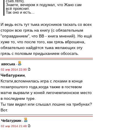
cseti.html).
Знаете, вечером я подумал, что Жано сам
всё прояснит.
Так оно и есть...
И ведь есть тут тьма искусников таскать со всех
сторон всю грязь на книгу (с обязательным
"оправданием", что ВВ - книга мнений). Но ещё
хуже то, что после того, как грязь вброшена,
обязательно найдётся тьма желающих эту
грязь с половым придыханием обсосать.
авоська
-
02 апр 2014 22:00
Чебатуркин
,
Кстати,вспомнилась игра с лохами в конце
позапрошлого года,когда также в гостевом
матче вырвали у коней лигочемпионское место
в последнем туре.
Ты там видел или слышал лошню на трибунах?
Вот.
Чебатуркин
-
02 апр 2014 21:48