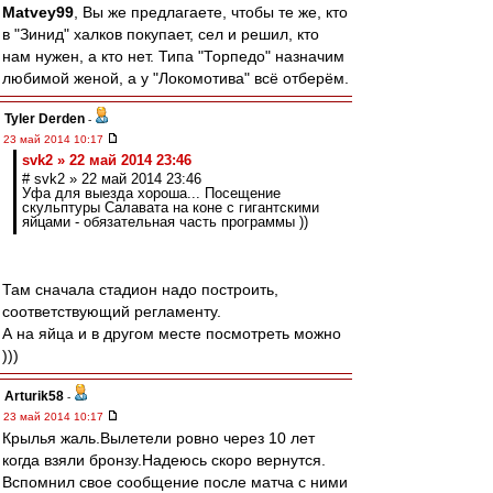
Matvey99
, Вы же предлагаете, чтобы те же, кто
в "Зинид" халков покупает, сел и решил, кто
нам нужен, а кто нет. Типа "Торпедо" назначим
любимой женой, а у "Локомотива" всё отберём.
Tyler Derden
-
23 май 2014 10:17
svk2 » 22 май 2014 23:46
# svk2 » 22 май 2014 23:46
Уфа для выезда хороша... Посещение
скульптуры Салавата на коне с гигантскими
яйцами - обязательная часть программы ))
Там сначала стадион надо построить,
соответствующий регламенту.
А на яйца и в другом месте посмотреть можно
)))
Arturik58
-
23 май 2014 10:17
Крылья жаль.Вылетели ровно через 10 лет
когда взяли бронзу.Надеюсь скоро вернутся.
Вспомнил свое сообщение после матча с ними