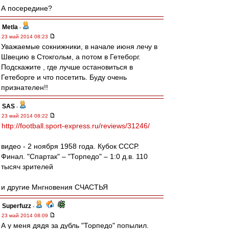
А посередине?
Metla
-
23 май 2014 08:23
Уважаемые сокнижники, в начале июня лечу в
Швецию в Стокгольм, а потом в Гетеборг.
Подскажите , где лучше остановиться в
Гетеборге и что посетить. Буду очень
признателен!!
SAS
-
23 май 2014 08:22
http://football.sport-express.ru/reviews/31246/
видео - 2 ноября 1958 года. Кубок СССР.
Финал. "Спартак" – "Торпедо" – 1:0 д.в. 110
тысяч зрителей
и другие Мнгновения СЧАСТЬЯ
Superfuzz
-
23 май 2014 08:09
А у меня дядя за дубль "Торпедо" попылил.