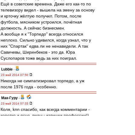
Ещё в советские времена. Даже его как-то по
телевизору видел - вышела на змену за основу
и крточку жёлтую получил. Потом, после
футбола, мясником устроился, почётная
должность. А сейчас бизнесмен.
А вообще я к "Торпедо" всегда относился
неплохо. Сильно удивился, когда узнал, что у
них "Спартак" едва ли не ненавидели. А так
Савичевы, Ширинбеков - это да. Юра
Суслопаров тоже ведь за них поиграл.
Lubbie
-
23 май 2014 07:50
Никогда не симпатизировал торпедо, а уж
после 1976 года - особенно.
Мак-Гуру
-
23 май 2014 07:33
Коля, knn спасибо, как всегда комментарии -
коротко и ясно, видны излишки профессии))
Автоподмену - Карпин - Мессия/Спасатель
щитаю готовой.
ЗЫ. Педо с попедой :), камбэк все таки адовый.