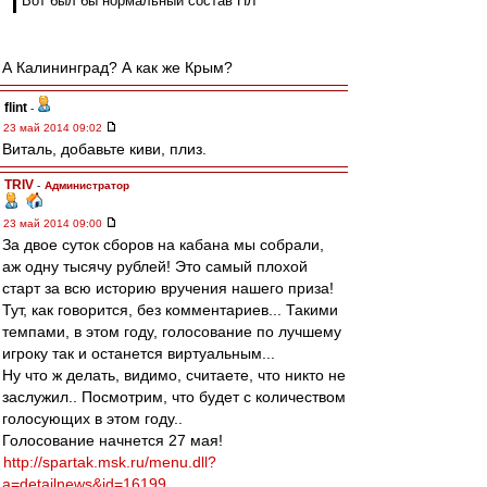
Вот был бы нормальный состав ПЛ
А Калининград? А как же Крым?
flint
-
23 май 2014 09:02
Виталь, добавьте киви, плиз.
TRIV
-
Администратор
23 май 2014 09:00
За двое суток сборов на кабана мы собрали,
аж одну тысячу рублей! Это самый плохой
старт за всю историю вручения нашего приза!
Тут, как говорится, без комментариев... Такими
темпами, в этом году, голосование по лучшему
игроку так и останется виртуальным...
Ну что ж делать, видимо, считаете, что никто не
заслужил.. Посмотрим, что будет с количеством
голосующих в этом году..
Голосование начнется 27 мая!
http://spartak.msk.ru/menu.dll?
a=detailnews&id=16199