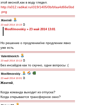
этой весной,как в воду глядел.
http://s012.radikal.ru/i319/1405/0b/bfaa4d66e5bd
.png
Жентяй
-
23 май 2014 10:15
Mosfilmovskiy » 23 май 2014 13:01
Но решение о продлении/не продлении явно
уже есть
Valentinovich
-
23 май 2014 10:13
Без инсайдов как то скучно, одни вопросы :(
Mosfilmovskiy
-
23 май 2014 10:01
Жентяй
,
Когда команда выходит из отпуска?
Когда открывается трансферное окно?