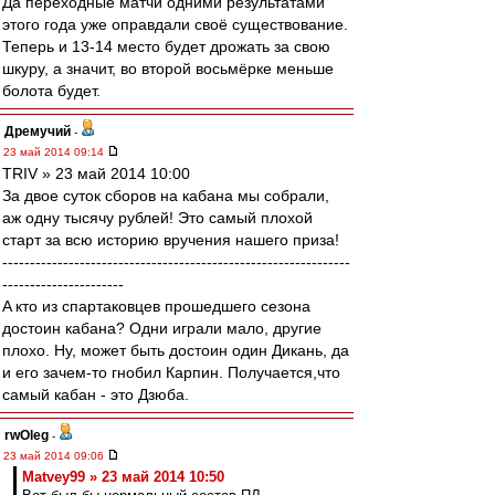
Да переходные матчи одними результатами
этого года уже оправдали своё существование.
Теперь и 13-14 место будет дрожать за свою
шкуру, а значит, во второй восьмёрке меньше
болота будет.
Дремучий
-
23 май 2014 09:14
TRIV » 23 май 2014 10:00
За двое суток сборов на кабана мы собрали,
аж одну тысячу рублей! Это самый плохой
старт за всю историю вручения нашего приза!
---------------------------------------------------------------
----------------------
A кто из спартаковцев прошедшего сезона
достоин кабана? Одни играли мало, другие
плохо. Ну, может быть достоин один Дикань, да
и его зачем-то гнобил Карпин. Получается,что
самый кабан - это Дзюба.
rwOleg
-
23 май 2014 09:06
Matvey99 » 23 май 2014 10:50