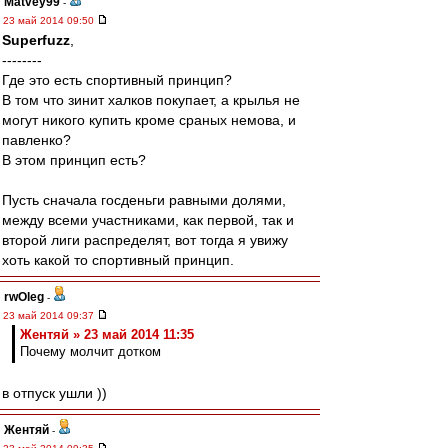
Matvey99
-
23 май 2014 09:50
Superfuzz
,
--------
Где это есть спортивный принцип?
В том что зинит халков покупает, а крылья не
могут никого купить кроме сраных немова, и
павленко?
В этом принцип есть?
Пусть сначала госденьги равными долями,
между всеми участниками, как первой, так и
второй лиги распределят, вот тогда я увижу
хоть какой то спортивный принцип.
rwOleg
-
23 май 2014 09:37
Жентяй » 23 май 2014 11:35
Почему молчит дотком
в отпуск ушли ))
Жентяй
-