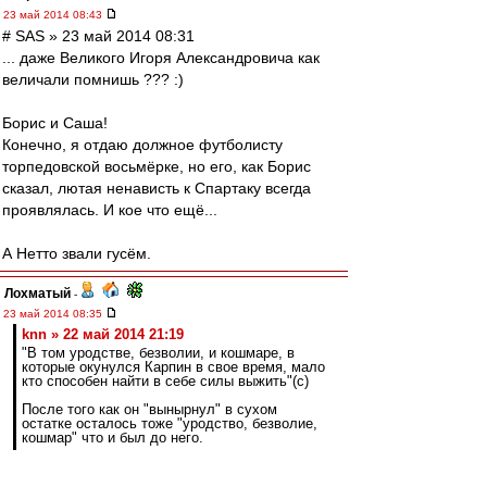
23 май 2014 08:43
# SAS » 23 май 2014 08:31
... даже Великого Игоря Александровича как
величали помнишь ??? :)
Борис и Саша!
Конечно, я отдаю должное футболисту
торпедовской восьмёрке, но его, как Борис
сказал, лютая ненависть к Спартаку всегда
проявлялась. И кое что ещё...
А Нетто звали гусём.
Лохматый
-
23 май 2014 08:35
knn » 22 май 2014 21:19
"В том уродстве, безволии, и кошмаре, в
которые окунулся Карпин в свое время, мало
кто способен найти в себе силы выжить"(c)
После того как он "вынырнул" в сухом
остатке осталось тоже "уродство, безволие,
кошмар" что и был до него.