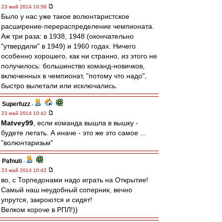
23 май 2014 10:58
Было у нас уже такое волюнтаристское
расширение-перераспределение чемпионата.
Аж три раза: в 1938, 1948 (окончательно
"утвердили" в 1949) и 1960 годах. Ничего
особенно хорошего, как ни странно, из этого не
получилось: большинство команд-новичков,
включенных в чемпионат, "потому что надо",
быстро вылетали или исключались.
Superfuzz
-
23 май 2014 10:42
Matvey99
, если команда вышла в вышку -
будете летать. А иначе - это же это самое ...
"волюнтаризьм"
Pafnuti
-
23 май 2014 10:42
во, с Торпедонами надо играть на Открытие!
Самый наш неудобный соперник, вечно
упрутся, закроются и сидят!
Велком короче в РПЛ!))