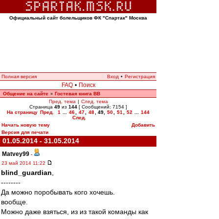
Официальный сайт болельщиков ФК "Спартак" Москва
Полная версия
Вход
•
Регистрация
FAQ
•
Поиск
Общение на сайте
Гостевая книга ВВ
»
Пред. тема
|
След. тема
Страница
49
из
144
[ Сообщений: 7154 ]
На страницу
Пред.
1
...
46
,
47
,
48
,
49
,
50
,
51
,
52
...
144
След.
Начать новую тему
Добавить
Версия для печати
01.05.2014 - 31.05.2014
Matvey99
-
23 май 2014 11:22
blind_guardian
,
--------
Да можно поробывать кого хочешь.
вообще.
Можно даже взяться, из из такой команды как