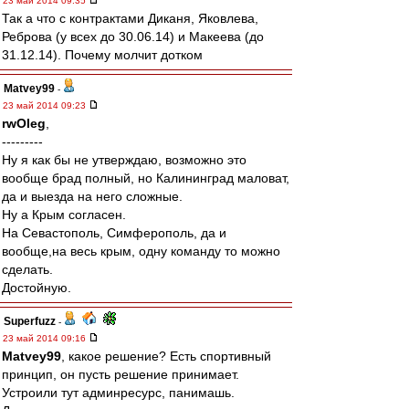
23 май 2014 09:35
Так а что с контрактами Диканя, Яковлева,
Реброва (у всех до 30.06.14) и Макеева (до
31.12.14). Почему молчит дотком
Matvey99
-
23 май 2014 09:23
rwOleg
,
---------
Ну я как бы не утверждаю, возможно это
вообще брад полный, но Калининград маловат,
да и выезда на него сложные.
Ну а Крым согласен.
На Севастополь, Симферополь, да и
вообще,на весь крым, одну команду то можно
сделать.
Достойную.
Superfuzz
-
23 май 2014 09:16
Matvey99
, какое решение? Есть спортивный
принцип, он пусть решение принимает.
Устроили тут админресурс, панимашь.