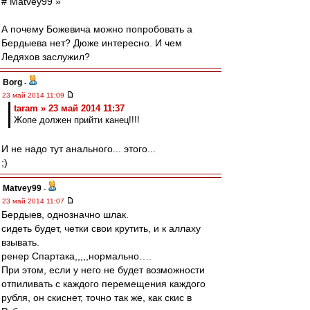
# Matvey99 »
А почему Божевича можно попробовать а
Бердыева нет? Дюже интересно. И чем
Ледяхов заслужил?
Borg
-
23 май 2014 11:09
taram » 23 май 2014 11:37
Жопе должен прийти канец!!!!
И не надо тут анального... этого...
;)
Matvey99
-
23 май 2014 11:07
Бердыев, однозначно шлак.
сидеть будет, четки свои крутить, и к аллаху
взывать.
ренер Спартака,,,,,нормально….
При этом, если у него не будет возможности
отпиливать с каждого перемещения каждого
рубля, он скиснет, точно так же, как скис в