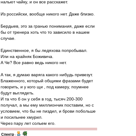
нальют чайку, и он все расскажет.
Из российски, вообще никого нет. Даже близко.
Бердыев, это за гранью понимания, даже если
бы от тренера хоть что то зависило в нашем
случае.
Единственное, я бы ледяхова попробывал.
Или на крайняк Боживича.
А Че? Все равно ведь никого нет.
А так, я думаю варяга какого нибудь привезут.
Блаженного, который общими фразами будет
говорить, и у кого щи , под камеру, поумнее
будут выглядеть.
И та что б он у себя в год, тысяч 200-300
получал, а мы ему миллиончик поставим, но с
условием, что бы не пиздил, и брови побольше
и посильнее хмурил.
Через пару лет сольем его.
Спектр
-