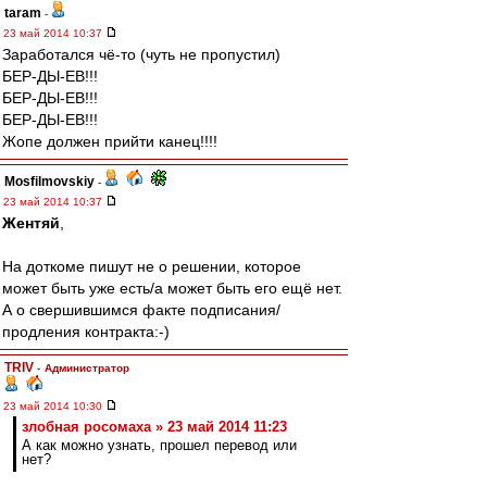
taram
-
23 май 2014 10:37
Заработался чё-то (чуть не пропустил)
БЕР-ДЫ-ЕВ!!!
БЕР-ДЫ-ЕВ!!!
БЕР-ДЫ-ЕВ!!!
Жопе должен прийти канец!!!!
Mosfilmovskiy
-
23 май 2014 10:37
Жентяй
,
На доткоме пишут не о решении, которое
может быть уже есть/а может быть его ещё нет.
А о свершившимся факте подписания/
продления контракта:-)
TRIV
-
Администратор
23 май 2014 10:30
злобная росомаха » 23 май 2014 11:23
А как можно узнать, прошел перевод или
нет?