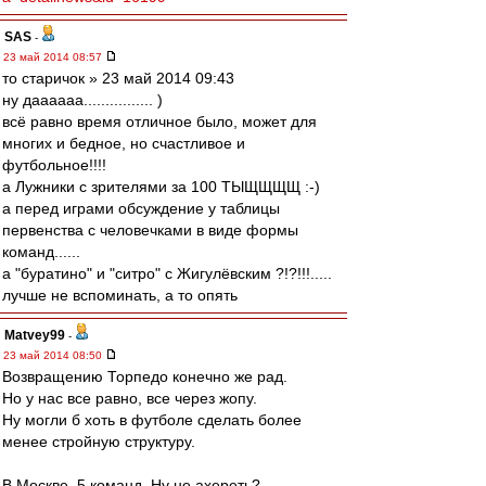
SAS
-
23 май 2014 08:57
то старичок » 23 май 2014 09:43
ну даааааа................ )
всё равно время отличное было, может для
многих и бедное, но счастливое и
футбольное!!!!
а Лужники с зрителями за 100 ТЫЩЩЩЩ :-)
а перед играми обсуждение у таблицы
первенства с человечками в виде формы
команд......
а "буратино" и "cитро" с Жигулёвским ?!?!!!.....
лучше не вспоминать, а то опять
Matvey99
-
23 май 2014 08:50
Возвращению Торпедо конечно же рад.
Но у нас все равно, все через жопу.
Ну могли б хоть в футболе сделать более
менее стройную структуру.
В Москве, 5 команд. Ну не ахереть?