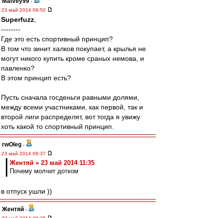
Matvey99
-
23 май 2014 09:50
Superfuzz
,
--------
Где это есть спортивный принцип?
В том что зинит халков покупает, а крылья не
могут никого купить кроме сраных немова, и
павленко?
В этом принцип есть?
Пусть сначала госденьги равными долями,
между всеми участниками, как первой, так и
второй лиги распределят, вот тогда я увижу
хоть какой то спортивный принцип.
rwOleg
-
23 май 2014 09:37
Жентяй » 23 май 2014 11:35
Почему молчит дотком
в отпуск ушли ))
Жентяй
-