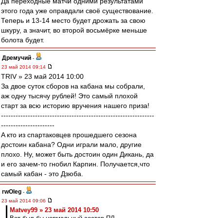
Да переходные матчи одними результатами
этого года уже оправдали своё существование.
Теперь и 13-14 место будет дрожать за свою
шкуру, а значит, во второй восьмёрке меньше
болота будет.
Дремучий
-
23 май 2014 09:14
TRIV » 23 май 2014 10:00
За двое суток сборов на кабана мы собрали,
аж одну тысячу рублей! Это самый плохой
старт за всю историю вручения нашего приза!
---------------------------------------------------------------
----------------------
A кто из спартаковцев прошедшего сезона
достоин кабана? Одни играли мало, другие
плохо. Ну, может быть достоин один Дикань, да
и его зачем-то гнобил Карпин. Получается,что
самый кабан - это Дзюба.
rwOleg
-
23 май 2014 09:06
Matvey99 » 23 май 2014 10:50