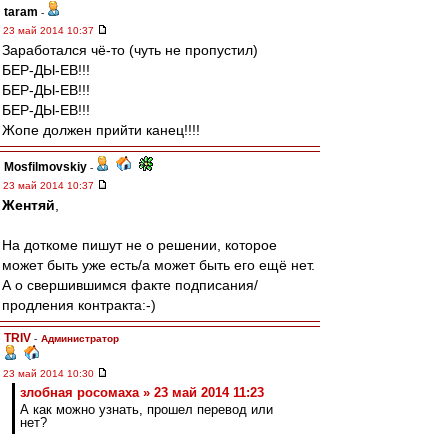
taram
-
23 май 2014 10:37
Заработался чё-то (чуть не пропустил)
БЕР-ДЫ-ЕВ!!!
БЕР-ДЫ-ЕВ!!!
БЕР-ДЫ-ЕВ!!!
Жопе должен прийти канец!!!!
Mosfilmovskiy
-
23 май 2014 10:37
Жентяй
,
На доткоме пишут не о решении, которое
может быть уже есть/а может быть его ещё нет.
А о свершившимся факте подписания/
продления контракта:-)
TRIV
-
Администратор
23 май 2014 10:30
злобная росомаха » 23 май 2014 11:23
А как можно узнать, прошел перевод или
нет?