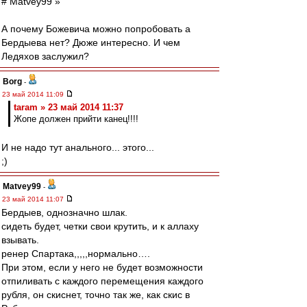
# Matvey99 »
А почему Божевича можно попробовать а
Бердыева нет? Дюже интересно. И чем
Ледяхов заслужил?
Borg
-
23 май 2014 11:09
taram » 23 май 2014 11:37
Жопе должен прийти канец!!!!
И не надо тут анального... этого...
;)
Matvey99
-
23 май 2014 11:07
Бердыев, однозначно шлак.
сидеть будет, четки свои крутить, и к аллаху
взывать.
ренер Спартака,,,,,нормально….
При этом, если у него не будет возможности
отпиливать с каждого перемещения каждого
рубля, он скиснет, точно так же, как скис в