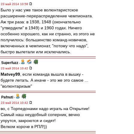
23 май 2014 10:58
Было у нас уже такое волюнтаристское
расширение-перераспределение чемпионата.
Аж три раза: в 1938, 1948 (окончательно
"утвердили" в 1949) и 1960 годах. Ничего
особенно хорошего, как ни странно, из этого не
получилось: большинство команд-новичков,
включенных в чемпионат, "потому что надо",
быстро вылетали или исключались.
Superfuzz
-
23 май 2014 10:42
Matvey99
, если команда вышла в вышку -
будете летать. А иначе - это же это самое ...
"волюнтаризьм"
Pafnuti
-
23 май 2014 10:42
во, с Торпедонами надо играть на Открытие!
Самый наш неудобный соперник, вечно
упрутся, закроются и сидят!
Велком короче в РПЛ!))