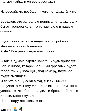
нальют чайку, и он все расскажет.
Из российски, вообще никого нет. Даже близко.
Бердыев, это за гранью понимания, даже если
бы от тренера хоть что то зависило в нашем
случае.
Единственное, я бы ледяхова попробывал.
Или на крайняк Боживича.
А Че? Все равно ведь никого нет.
А так, я думаю варяга какого нибудь привезут.
Блаженного, который общими фразами будет
говорить, и у кого щи , под камеру, поумнее
будут выглядеть.
И та что б он у себя в год, тысяч 200-300
получал, а мы ему миллиончик поставим, но с
условием, что бы не пиздил, и брови побольше
и посильнее хмурил.
Через пару лет сольем его.
Спектр
-