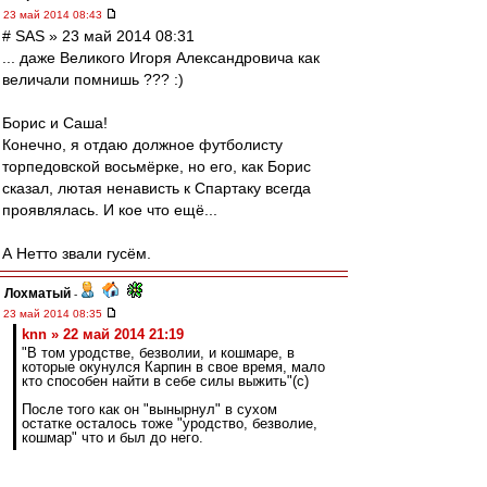
23 май 2014 08:43
# SAS » 23 май 2014 08:31
... даже Великого Игоря Александровича как
величали помнишь ??? :)
Борис и Саша!
Конечно, я отдаю должное футболисту
торпедовской восьмёрке, но его, как Борис
сказал, лютая ненависть к Спартаку всегда
проявлялась. И кое что ещё...
А Нетто звали гусём.
Лохматый
-
23 май 2014 08:35
knn » 22 май 2014 21:19
"В том уродстве, безволии, и кошмаре, в
которые окунулся Карпин в свое время, мало
кто способен найти в себе силы выжить"(c)
После того как он "вынырнул" в сухом
остатке осталось тоже "уродство, безволие,
кошмар" что и был до него.