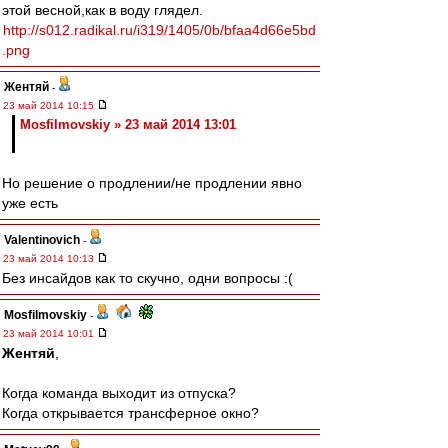
этой весной,как в воду глядел.
http://s012.radikal.ru/i319/1405/0b/bfaa4d66e5bd
.png
Жентяй
-
23 май 2014 10:15
Mosfilmovskiy » 23 май 2014 13:01
Но решение о продлении/не продлении явно
уже есть
Valentinovich
-
23 май 2014 10:13
Без инсайдов как то скучно, одни вопросы :(
Mosfilmovskiy
-
23 май 2014 10:01
Жентяй
,
Когда команда выходит из отпуска?
Когда открывается трансферное окно?