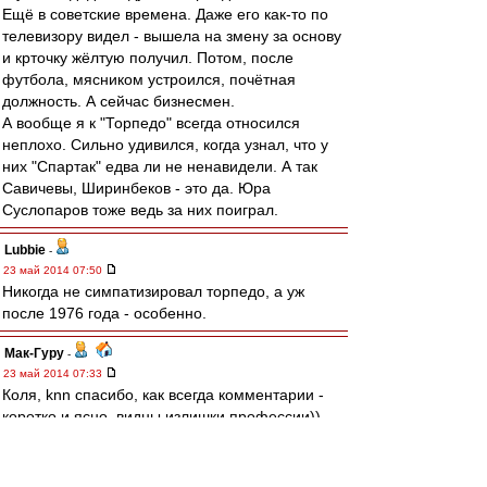
Ещё в советские времена. Даже его как-то по
телевизору видел - вышела на змену за основу
и крточку жёлтую получил. Потом, после
футбола, мясником устроился, почётная
должность. А сейчас бизнесмен.
А вообще я к "Торпедо" всегда относился
неплохо. Сильно удивился, когда узнал, что у
них "Спартак" едва ли не ненавидели. А так
Савичевы, Ширинбеков - это да. Юра
Суслопаров тоже ведь за них поиграл.
Lubbie
-
23 май 2014 07:50
Никогда не симпатизировал торпедо, а уж
после 1976 года - особенно.
Мак-Гуру
-
23 май 2014 07:33
Коля, knn спасибо, как всегда комментарии -
коротко и ясно, видны излишки профессии))
Автоподмену - Карпин - Мессия/Спасатель
щитаю готовой.
ЗЫ. Педо с попедой :), камбэк все таки адовый.