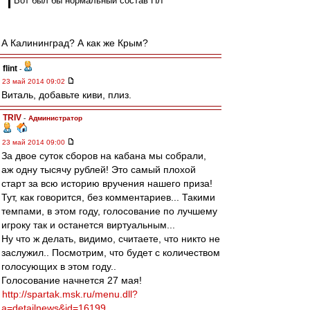
Вот был бы нормальный состав ПЛ
А Калининград? А как же Крым?
flint
-
23 май 2014 09:02
Виталь, добавьте киви, плиз.
TRIV
-
Администратор
23 май 2014 09:00
За двое суток сборов на кабана мы собрали,
аж одну тысячу рублей! Это самый плохой
старт за всю историю вручения нашего приза!
Тут, как говорится, без комментариев... Такими
темпами, в этом году, голосование по лучшему
игроку так и останется виртуальным...
Ну что ж делать, видимо, считаете, что никто не
заслужил.. Посмотрим, что будет с количеством
голосующих в этом году..
Голосование начнется 27 мая!
http://spartak.msk.ru/menu.dll?
a=detailnews&id=16199