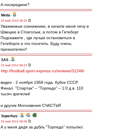
А посередине?
Metla
-
23 май 2014 08:23
Уважаемые сокнижники, в начале июня лечу в
Швецию в Стокгольм, а потом в Гетеборг.
Подскажите , где лучше остановиться в
Гетеборге и что посетить. Буду очень
признателен!!
SAS
-
23 май 2014 08:22
http://football.sport-express.ru/reviews/31246/
видео - 2 ноября 1958 года. Кубок СССР.
Финал. "Спартак" – "Торпедо" – 1:0 д.в. 110
тысяч зрителей
и другие Мнгновения СЧАСТЬЯ
Superfuzz
-
23 май 2014 08:09
А у меня дядя за дубль "Торпедо" попылил.