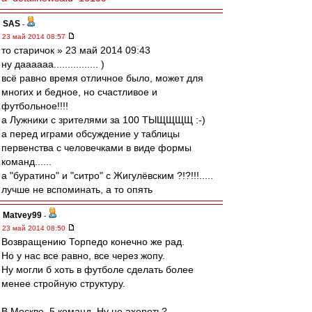
SAS
-
23 май 2014 08:57
то старичок » 23 май 2014 09:43
ну даааааа................ )
всё равно время отличное было, может для
многих и бедное, но счастливое и
футбольное!!!!
а Лужники с зрителями за 100 ТЫЩЩЩЩ :-)
а перед играми обсуждение у таблицы
первенства с человечками в виде формы
команд......
а "буратино" и "cитро" с Жигулёвским ?!?!!!.....
лучше не вспоминать, а то опять
Matvey99
-
23 май 2014 08:50
Возвращению Торпедо конечно же рад.
Но у нас все равно, все через жопу.
Ну могли б хоть в футболе сделать более
менее стройную структуру.
В Москве, 5 команд. Ну не ахереть?