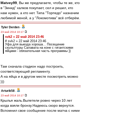
Matvey99
, Вы же предлагаете, чтобы те же, кто
в "Зинид" халков покупает, сел и решил, кто
нам нужен, а кто нет. Типа "Торпедо" назначим
любимой женой, а у "Локомотива" всё отберём.
Tyler Derden
-
23 май 2014 10:17
svk2 » 22 май 2014 23:46
# svk2 » 22 май 2014 23:46
Уфа для выезда хороша... Посещение
скульптуры Салавата на коне с гигантскими
яйцами - обязательная часть программы ))
Там сначала стадион надо построить,
соответствующий регламенту.
А на яйца и в другом месте посмотреть можно
)))
Arturik58
-
23 май 2014 10:17
Крылья жаль.Вылетели ровно через 10 лет
когда взяли бронзу.Надеюсь скоро вернутся.
Вспомнил свое сообщение после матча с ними