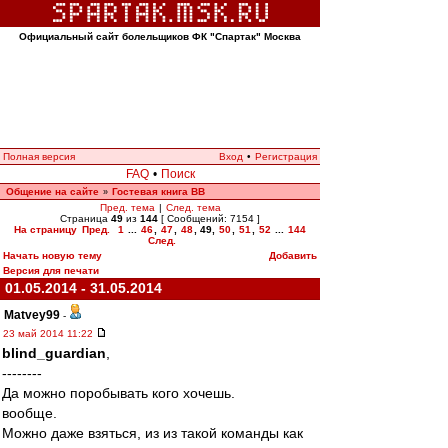
Официальный сайт болельщиков ФК "Спартак" Москва
Полная версия
Вход
•
Регистрация
FAQ
•
Поиск
Общение на сайте
Гостевая книга ВВ
»
Пред. тема
|
След. тема
Страница
49
из
144
[ Сообщений: 7154 ]
На страницу
Пред.
1
...
46
,
47
,
48
,
49
,
50
,
51
,
52
...
144
След.
Начать новую тему
Добавить
Версия для печати
01.05.2014 - 31.05.2014
Matvey99
-
23 май 2014 11:22
blind_guardian
,
--------
Да можно поробывать кого хочешь.
вообще.
Можно даже взяться, из из такой команды как