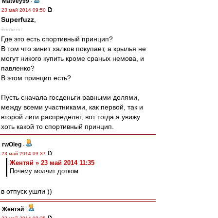
Matvey99
-
23 май 2014 09:50
Superfuzz
,
--------
Где это есть спортивный принцип?
В том что зинит халков покупает, а крылья не
могут никого купить кроме сраных немова, и
павленко?
В этом принцип есть?
Пусть сначала госденьги равными долями,
между всеми участниками, как первой, так и
второй лиги распределят, вот тогда я увижу
хоть какой то спортивный принцип.
rwOleg
-
23 май 2014 09:37
Жентяй » 23 май 2014 11:35
Почему молчит дотком
в отпуск ушли ))
Жентяй
-