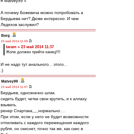
# Matvey99 »
А почему Божевича можно попробовать а
Бердыева нет? Дюже интересно. И чем
Ледяхов заслужил?
Borg
-
23 май 2014 11:09
taram » 23 май 2014 11:37
Жопе должен прийти канец!!!!
И не надо тут анального... этого...
;)
Matvey99
-
23 май 2014 11:07
Бердыев, однозначно шлак.
сидеть будет, четки свои крутить, и к аллаху
взывать.
ренер Спартака,,,,,нормально….
При этом, если у него не будет возможности
отпиливать с каждого перемещения каждого
рубля, он скиснет, точно так же, как скис в