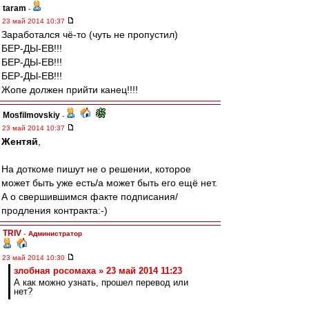
taram
-
23 май 2014 10:37
Заработался чё-то (чуть не пропустил)
БЕР-ДЫ-ЕВ!!!
БЕР-ДЫ-ЕВ!!!
БЕР-ДЫ-ЕВ!!!
Жопе должен прийти канец!!!!
Mosfilmovskiy
-
23 май 2014 10:37
Жентяй
,
На доткоме пишут не о решении, которое
может быть уже есть/а может быть его ещё нет.
А о свершившимся факте подписания/
продления контракта:-)
TRIV
-
Администратор
23 май 2014 10:30
злобная росомаха » 23 май 2014 11:23
А как можно узнать, прошел перевод или
нет?