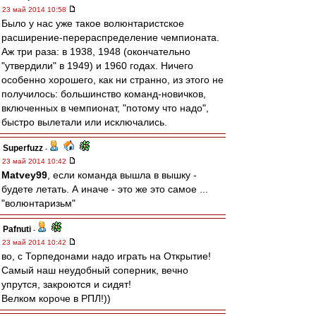
23 май 2014 10:58
Было у нас уже такое волюнтаристское
расширение-перераспределение чемпионата.
Аж три раза: в 1938, 1948 (окончательно
"утвердили" в 1949) и 1960 годах. Ничего
особенно хорошего, как ни странно, из этого не
получилось: большинство команд-новичков,
включенных в чемпионат, "потому что надо",
быстро вылетали или исключались.
Superfuzz
-
23 май 2014 10:42
Matvey99
, если команда вышла в вышку -
будете летать. А иначе - это же это самое ...
"волюнтаризьм"
Pafnuti
-
23 май 2014 10:42
во, с Торпедонами надо играть на Открытие!
Самый наш неудобный соперник, вечно
упрутся, закроются и сидят!
Велком короче в РПЛ!))