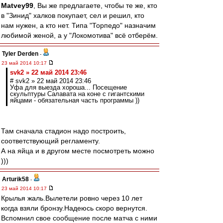
Matvey99
, Вы же предлагаете, чтобы те же, кто
в "Зинид" халков покупает, сел и решил, кто
нам нужен, а кто нет. Типа "Торпедо" назначим
любимой женой, а у "Локомотива" всё отберём.
Tyler Derden
-
23 май 2014 10:17
svk2 » 22 май 2014 23:46
# svk2 » 22 май 2014 23:46
Уфа для выезда хороша... Посещение
скульптуры Салавата на коне с гигантскими
яйцами - обязательная часть программы ))
Там сначала стадион надо построить,
соответствующий регламенту.
А на яйца и в другом месте посмотреть можно
)))
Arturik58
-
23 май 2014 10:17
Крылья жаль.Вылетели ровно через 10 лет
когда взяли бронзу.Надеюсь скоро вернутся.
Вспомнил свое сообщение после матча с ними