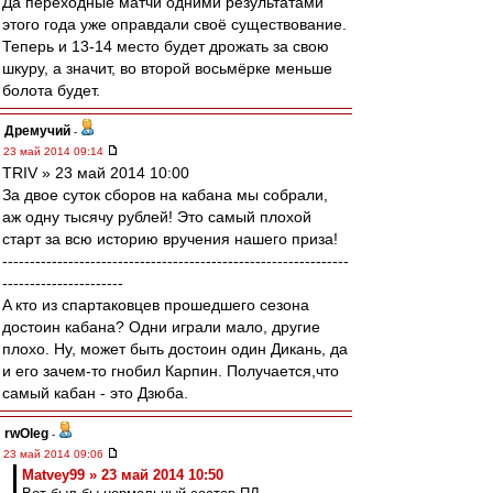
Да переходные матчи одними результатами
этого года уже оправдали своё существование.
Теперь и 13-14 место будет дрожать за свою
шкуру, а значит, во второй восьмёрке меньше
болота будет.
Дремучий
-
23 май 2014 09:14
TRIV » 23 май 2014 10:00
За двое суток сборов на кабана мы собрали,
аж одну тысячу рублей! Это самый плохой
старт за всю историю вручения нашего приза!
---------------------------------------------------------------
----------------------
A кто из спартаковцев прошедшего сезона
достоин кабана? Одни играли мало, другие
плохо. Ну, может быть достоин один Дикань, да
и его зачем-то гнобил Карпин. Получается,что
самый кабан - это Дзюба.
rwOleg
-
23 май 2014 09:06
Matvey99 » 23 май 2014 10:50