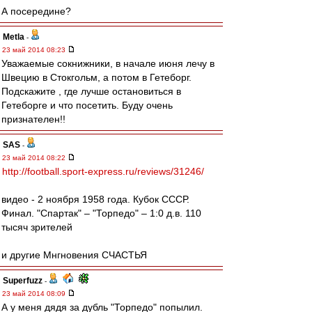
А посередине?
Metla
-
23 май 2014 08:23
Уважаемые сокнижники, в начале июня лечу в
Швецию в Стокгольм, а потом в Гетеборг.
Подскажите , где лучше остановиться в
Гетеборге и что посетить. Буду очень
признателен!!
SAS
-
23 май 2014 08:22
http://football.sport-express.ru/reviews/31246/
видео - 2 ноября 1958 года. Кубок СССР.
Финал. "Спартак" – "Торпедо" – 1:0 д.в. 110
тысяч зрителей
и другие Мнгновения СЧАСТЬЯ
Superfuzz
-
23 май 2014 08:09
А у меня дядя за дубль "Торпедо" попылил.