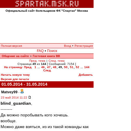
Официальный сайт болельщиков ФК "Спартак" Москва
Полная версия
Вход
•
Регистрация
FAQ
•
Поиск
Общение на сайте
Гостевая книга ВВ
»
Пред. тема
|
След. тема
Страница
49
из
144
[ Сообщений: 7154 ]
На страницу
Пред.
1
...
46
,
47
,
48
,
49
,
50
,
51
,
52
...
144
След.
Начать новую тему
Добавить
Версия для печати
01.05.2014 - 31.05.2014
Matvey99
-
23 май 2014 11:22
blind_guardian
,
--------
Да можно поробывать кого хочешь.
вообще.
Можно даже взяться, из из такой команды как