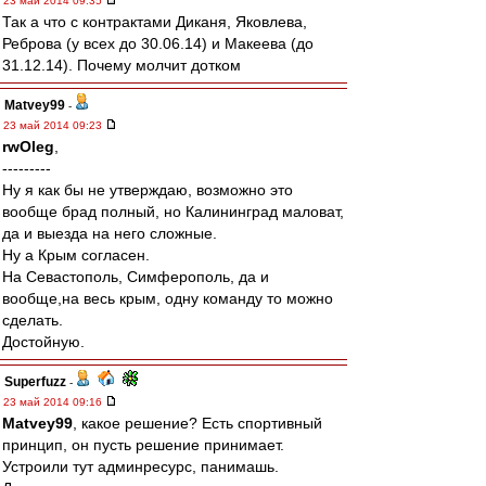
23 май 2014 09:35
Так а что с контрактами Диканя, Яковлева,
Реброва (у всех до 30.06.14) и Макеева (до
31.12.14). Почему молчит дотком
Matvey99
-
23 май 2014 09:23
rwOleg
,
---------
Ну я как бы не утверждаю, возможно это
вообще брад полный, но Калининград маловат,
да и выезда на него сложные.
Ну а Крым согласен.
На Севастополь, Симферополь, да и
вообще,на весь крым, одну команду то можно
сделать.
Достойную.
Superfuzz
-
23 май 2014 09:16
Matvey99
, какое решение? Есть спортивный
принцип, он пусть решение принимает.
Устроили тут админресурс, панимашь.