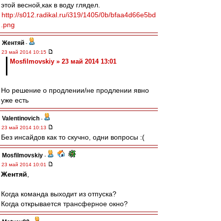
этой весной,как в воду глядел.
http://s012.radikal.ru/i319/1405/0b/bfaa4d66e5bd
.png
Жентяй
-
23 май 2014 10:15
Mosfilmovskiy » 23 май 2014 13:01
Но решение о продлении/не продлении явно
уже есть
Valentinovich
-
23 май 2014 10:13
Без инсайдов как то скучно, одни вопросы :(
Mosfilmovskiy
-
23 май 2014 10:01
Жентяй
,
Когда команда выходит из отпуска?
Когда открывается трансферное окно?