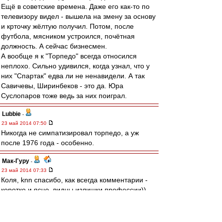
Ещё в советские времена. Даже его как-то по
телевизору видел - вышела на змену за основу
и крточку жёлтую получил. Потом, после
футбола, мясником устроился, почётная
должность. А сейчас бизнесмен.
А вообще я к "Торпедо" всегда относился
неплохо. Сильно удивился, когда узнал, что у
них "Спартак" едва ли не ненавидели. А так
Савичевы, Ширинбеков - это да. Юра
Суслопаров тоже ведь за них поиграл.
Lubbie
-
23 май 2014 07:50
Никогда не симпатизировал торпедо, а уж
после 1976 года - особенно.
Мак-Гуру
-
23 май 2014 07:33
Коля, knn спасибо, как всегда комментарии -
коротко и ясно, видны излишки профессии))
Автоподмену - Карпин - Мессия/Спасатель
щитаю готовой.
ЗЫ. Педо с попедой :), камбэк все таки адовый.