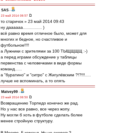
SAS
-
23 май 2014 08:57
то старичок » 23 май 2014 09:43
ну даааааа................ )
всё равно время отличное было, может для
многих и бедное, но счастливое и
футбольное!!!!
а Лужники с зрителями за 100 ТЫЩЩЩЩ :-)
а перед играми обсуждение у таблицы
первенства с человечками в виде формы
команд......
а "буратино" и "cитро" с Жигулёвским ?!?!!!.....
лучше не вспоминать, а то опять
Matvey99
-
23 май 2014 08:50
Возвращению Торпедо конечно же рад.
Но у нас все равно, все через жопу.
Ну могли б хоть в футболе сделать более
менее стройную структуру.
В Москве, 5 команд. Ну не ахереть?