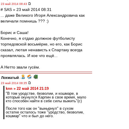
23 май 2014 08:43
# SAS » 23 май 2014 08:31
... даже Великого Игоря Александровича как
величали помнишь ??? :)
Борис и Саша!
Конечно, я отдаю должное футболисту
торпедовской восьмёрке, но его, как Борис
сказал, лютая ненависть к Спартаку всегда
проявлялась. И кое что ещё...
А Нетто звали гусём.
Лохматый
-
23 май 2014 08:35
knn » 22 май 2014 21:19
"В том уродстве, безволии, и кошмаре, в
которые окунулся Карпин в свое время, мало
кто способен найти в себе силы выжить"(c)
После того как он "вынырнул" в сухом
остатке осталось тоже "уродство, безволие,
кошмар" что и был до него.