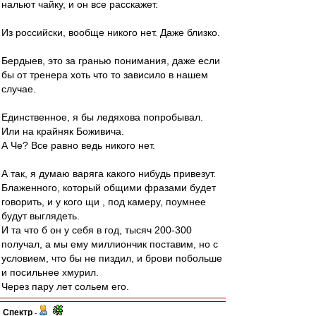
нальют чайку, и он все расскажет.
Из российски, вообще никого нет. Даже близко.
Бердыев, это за гранью понимания, даже если
бы от тренера хоть что то зависило в нашем
случае.
Единственное, я бы ледяхова попробывал.
Или на крайняк Боживича.
А Че? Все равно ведь никого нет.
А так, я думаю варяга какого нибудь привезут.
Блаженного, который общими фразами будет
говорить, и у кого щи , под камеру, поумнее
будут выглядеть.
И та что б он у себя в год, тысяч 200-300
получал, а мы ему миллиончик поставим, но с
условием, что бы не пиздил, и брови побольше
и посильнее хмурил.
Через пару лет сольем его.
Спектр
-