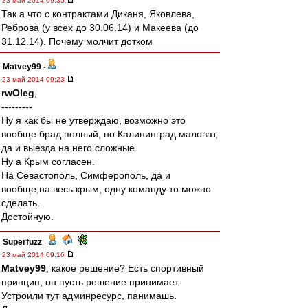
23 май 2014 09:35
Так а что с контрактами Диканя, Яковлева,
Реброва (у всех до 30.06.14) и Макеева (до
31.12.14). Почему молчит дотком
Matvey99
-
23 май 2014 09:23
rwOleg
,
---------
Ну я как бы не утверждаю, возможно это
вообще брад полный, но Калининград маловат,
да и выезда на него сложные.
Ну а Крым согласен.
На Севастополь, Симферополь, да и
вообще,на весь крым, одну команду то можно
сделать.
Достойную.
Superfuzz
-
23 май 2014 09:16
Matvey99
, какое решение? Есть спортивный
принцип, он пусть решение принимает.
Устроили тут админресурс, панимашь.