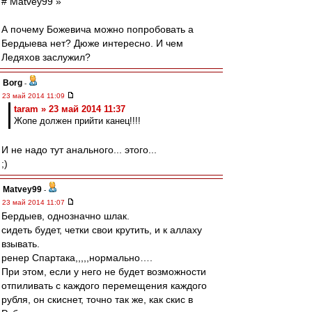
# Matvey99 »
А почему Божевича можно попробовать а
Бердыева нет? Дюже интересно. И чем
Ледяхов заслужил?
Borg
-
23 май 2014 11:09
taram » 23 май 2014 11:37
Жопе должен прийти канец!!!!
И не надо тут анального... этого...
;)
Matvey99
-
23 май 2014 11:07
Бердыев, однозначно шлак.
сидеть будет, четки свои крутить, и к аллаху
взывать.
ренер Спартака,,,,,нормально….
При этом, если у него не будет возможности
отпиливать с каждого перемещения каждого
рубля, он скиснет, точно так же, как скис в