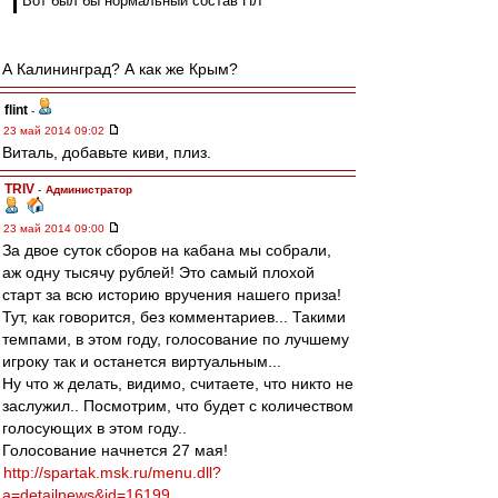
Вот был бы нормальный состав ПЛ
А Калининград? А как же Крым?
flint
-
23 май 2014 09:02
Виталь, добавьте киви, плиз.
TRIV
-
Администратор
23 май 2014 09:00
За двое суток сборов на кабана мы собрали,
аж одну тысячу рублей! Это самый плохой
старт за всю историю вручения нашего приза!
Тут, как говорится, без комментариев... Такими
темпами, в этом году, голосование по лучшему
игроку так и останется виртуальным...
Ну что ж делать, видимо, считаете, что никто не
заслужил.. Посмотрим, что будет с количеством
голосующих в этом году..
Голосование начнется 27 мая!
http://spartak.msk.ru/menu.dll?
a=detailnews&id=16199