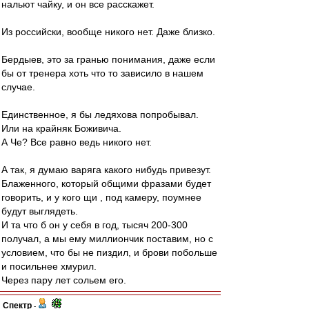
нальют чайку, и он все расскажет.
Из российски, вообще никого нет. Даже близко.
Бердыев, это за гранью понимания, даже если
бы от тренера хоть что то зависило в нашем
случае.
Единственное, я бы ледяхова попробывал.
Или на крайняк Боживича.
А Че? Все равно ведь никого нет.
А так, я думаю варяга какого нибудь привезут.
Блаженного, который общими фразами будет
говорить, и у кого щи , под камеру, поумнее
будут выглядеть.
И та что б он у себя в год, тысяч 200-300
получал, а мы ему миллиончик поставим, но с
условием, что бы не пиздил, и брови побольше
и посильнее хмурил.
Через пару лет сольем его.
Спектр
-