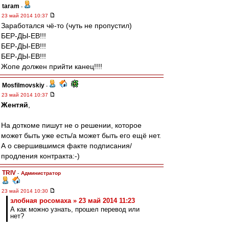
taram
-
23 май 2014 10:37
Заработался чё-то (чуть не пропустил)
БЕР-ДЫ-ЕВ!!!
БЕР-ДЫ-ЕВ!!!
БЕР-ДЫ-ЕВ!!!
Жопе должен прийти канец!!!!
Mosfilmovskiy
-
23 май 2014 10:37
Жентяй
,
На доткоме пишут не о решении, которое
может быть уже есть/а может быть его ещё нет.
А о свершившимся факте подписания/
продления контракта:-)
TRIV
-
Администратор
23 май 2014 10:30
злобная росомаха » 23 май 2014 11:23
А как можно узнать, прошел перевод или
нет?