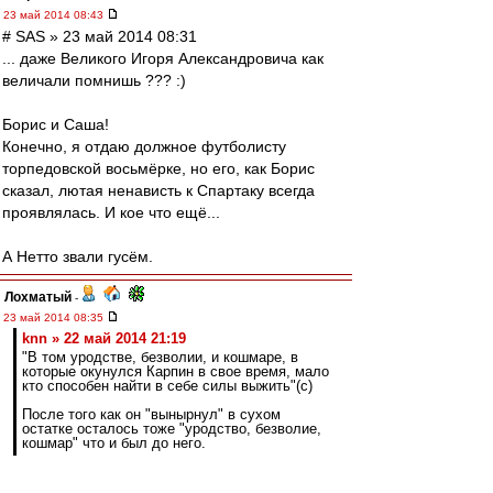
23 май 2014 08:43
# SAS » 23 май 2014 08:31
... даже Великого Игоря Александровича как
величали помнишь ??? :)
Борис и Саша!
Конечно, я отдаю должное футболисту
торпедовской восьмёрке, но его, как Борис
сказал, лютая ненависть к Спартаку всегда
проявлялась. И кое что ещё...
А Нетто звали гусём.
Лохматый
-
23 май 2014 08:35
knn » 22 май 2014 21:19
"В том уродстве, безволии, и кошмаре, в
которые окунулся Карпин в свое время, мало
кто способен найти в себе силы выжить"(c)
После того как он "вынырнул" в сухом
остатке осталось тоже "уродство, безволие,
кошмар" что и был до него.