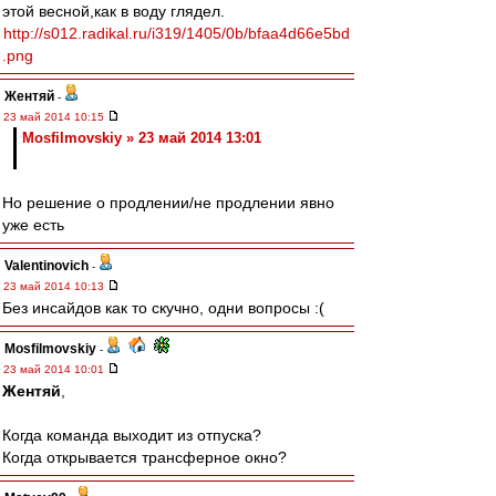
этой весной,как в воду глядел.
http://s012.radikal.ru/i319/1405/0b/bfaa4d66e5bd
.png
Жентяй
-
23 май 2014 10:15
Mosfilmovskiy » 23 май 2014 13:01
Но решение о продлении/не продлении явно
уже есть
Valentinovich
-
23 май 2014 10:13
Без инсайдов как то скучно, одни вопросы :(
Mosfilmovskiy
-
23 май 2014 10:01
Жентяй
,
Когда команда выходит из отпуска?
Когда открывается трансферное окно?