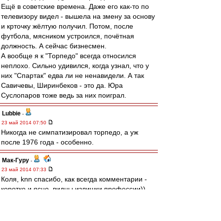
Ещё в советские времена. Даже его как-то по
телевизору видел - вышела на змену за основу
и крточку жёлтую получил. Потом, после
футбола, мясником устроился, почётная
должность. А сейчас бизнесмен.
А вообще я к "Торпедо" всегда относился
неплохо. Сильно удивился, когда узнал, что у
них "Спартак" едва ли не ненавидели. А так
Савичевы, Ширинбеков - это да. Юра
Суслопаров тоже ведь за них поиграл.
Lubbie
-
23 май 2014 07:50
Никогда не симпатизировал торпедо, а уж
после 1976 года - особенно.
Мак-Гуру
-
23 май 2014 07:33
Коля, knn спасибо, как всегда комментарии -
коротко и ясно, видны излишки профессии))
Автоподмену - Карпин - Мессия/Спасатель
щитаю готовой.
ЗЫ. Педо с попедой :), камбэк все таки адовый.