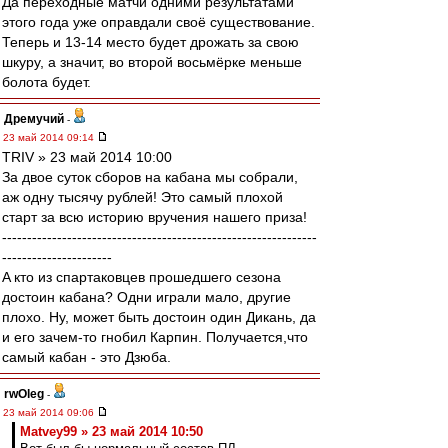
Да переходные матчи одними результатами
этого года уже оправдали своё существование.
Теперь и 13-14 место будет дрожать за свою
шкуру, а значит, во второй восьмёрке меньше
болота будет.
Дремучий
-
23 май 2014 09:14
TRIV » 23 май 2014 10:00
За двое суток сборов на кабана мы собрали,
аж одну тысячу рублей! Это самый плохой
старт за всю историю вручения нашего приза!
---------------------------------------------------------------
----------------------
A кто из спартаковцев прошедшего сезона
достоин кабана? Одни играли мало, другие
плохо. Ну, может быть достоин один Дикань, да
и его зачем-то гнобил Карпин. Получается,что
самый кабан - это Дзюба.
rwOleg
-
23 май 2014 09:06
Matvey99 » 23 май 2014 10:50