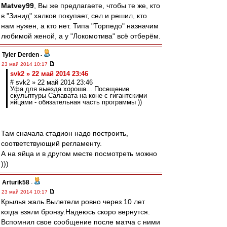
Matvey99
, Вы же предлагаете, чтобы те же, кто
в "Зинид" халков покупает, сел и решил, кто
нам нужен, а кто нет. Типа "Торпедо" назначим
любимой женой, а у "Локомотива" всё отберём.
Tyler Derden
-
23 май 2014 10:17
svk2 » 22 май 2014 23:46
# svk2 » 22 май 2014 23:46
Уфа для выезда хороша... Посещение
скульптуры Салавата на коне с гигантскими
яйцами - обязательная часть программы ))
Там сначала стадион надо построить,
соответствующий регламенту.
А на яйца и в другом месте посмотреть можно
)))
Arturik58
-
23 май 2014 10:17
Крылья жаль.Вылетели ровно через 10 лет
когда взяли бронзу.Надеюсь скоро вернутся.
Вспомнил свое сообщение после матча с ними