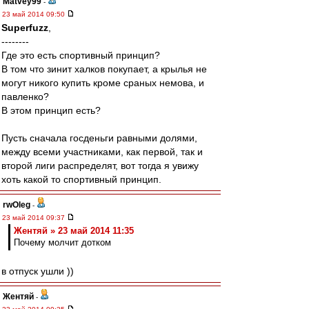
Matvey99
-
23 май 2014 09:50
Superfuzz
,
--------
Где это есть спортивный принцип?
В том что зинит халков покупает, а крылья не
могут никого купить кроме сраных немова, и
павленко?
В этом принцип есть?
Пусть сначала госденьги равными долями,
между всеми участниками, как первой, так и
второй лиги распределят, вот тогда я увижу
хоть какой то спортивный принцип.
rwOleg
-
23 май 2014 09:37
Жентяй » 23 май 2014 11:35
Почему молчит дотком
в отпуск ушли ))
Жентяй
-