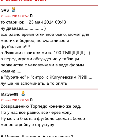
SAS
-
23 май 2014 08:57
то старичок » 23 май 2014 09:43
ну даааааа................ )
всё равно время отличное было, может для
многих и бедное, но счастливое и
футбольное!!!!
а Лужники с зрителями за 100 ТЫЩЩЩЩ :-)
а перед играми обсуждение у таблицы
первенства с человечками в виде формы
команд......
а "буратино" и "cитро" с Жигулёвским ?!?!!!.....
лучше не вспоминать, а то опять
Matvey99
-
23 май 2014 08:50
Возвращению Торпедо конечно же рад.
Но у нас все равно, все через жопу.
Ну могли б хоть в футболе сделать более
менее стройную структуру.
В Москве, 5 команд. Ну не ахереть?