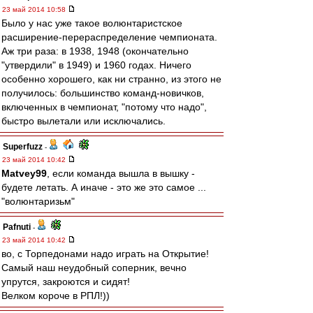
23 май 2014 10:58
Было у нас уже такое волюнтаристское
расширение-перераспределение чемпионата.
Аж три раза: в 1938, 1948 (окончательно
"утвердили" в 1949) и 1960 годах. Ничего
особенно хорошего, как ни странно, из этого не
получилось: большинство команд-новичков,
включенных в чемпионат, "потому что надо",
быстро вылетали или исключались.
Superfuzz
-
23 май 2014 10:42
Matvey99
, если команда вышла в вышку -
будете летать. А иначе - это же это самое ...
"волюнтаризьм"
Pafnuti
-
23 май 2014 10:42
во, с Торпедонами надо играть на Открытие!
Самый наш неудобный соперник, вечно
упрутся, закроются и сидят!
Велком короче в РПЛ!))