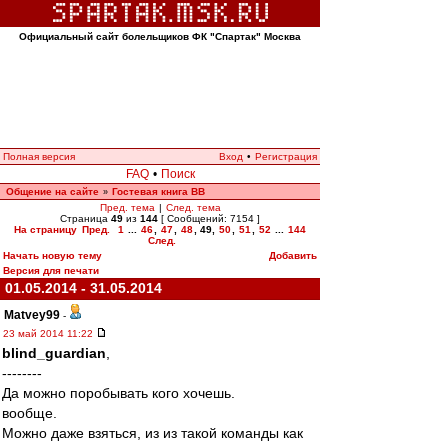
Официальный сайт болельщиков ФК "Спартак" Москва
Полная версия
Вход
•
Регистрация
FAQ
•
Поиск
Общение на сайте
Гостевая книга ВВ
»
Пред. тема
|
След. тема
Страница
49
из
144
[ Сообщений: 7154 ]
На страницу
Пред.
1
...
46
,
47
,
48
,
49
,
50
,
51
,
52
...
144
След.
Начать новую тему
Добавить
Версия для печати
01.05.2014 - 31.05.2014
Matvey99
-
23 май 2014 11:22
blind_guardian
,
--------
Да можно поробывать кого хочешь.
вообще.
Можно даже взяться, из из такой команды как