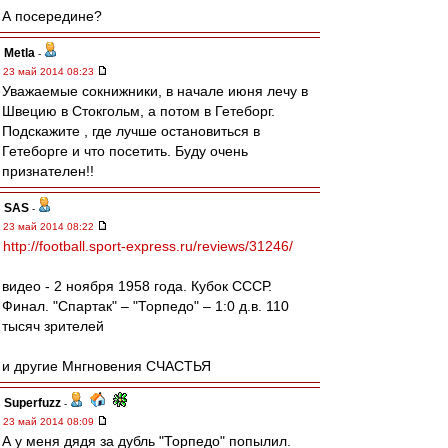
А посередине?
Metla
-
23 май 2014 08:23
Уважаемые сокнижники, в начале июня лечу в
Швецию в Стокгольм, а потом в Гетеборг.
Подскажите , где лучше остановиться в
Гетеборге и что посетить. Буду очень
признателен!!
SAS
-
23 май 2014 08:22
http://football.sport-express.ru/reviews/31246/
видео - 2 ноября 1958 года. Кубок СССР.
Финал. "Спартак" – "Торпедо" – 1:0 д.в. 110
тысяч зрителей
и другие Мнгновения СЧАСТЬЯ
Superfuzz
-
23 май 2014 08:09
А у меня дядя за дубль "Торпедо" попылил.