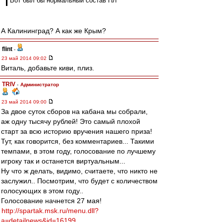
Вот был бы нормальный состав ПЛ
А Калининград? А как же Крым?
flint
-
23 май 2014 09:02
Виталь, добавьте киви, плиз.
TRIV
-
Администратор
23 май 2014 09:00
За двое суток сборов на кабана мы собрали,
аж одну тысячу рублей! Это самый плохой
старт за всю историю вручения нашего приза!
Тут, как говорится, без комментариев... Такими
темпами, в этом году, голосование по лучшему
игроку так и останется виртуальным...
Ну что ж делать, видимо, считаете, что никто не
заслужил.. Посмотрим, что будет с количеством
голосующих в этом году..
Голосование начнется 27 мая!
http://spartak.msk.ru/menu.dll?
a=detailnews&id=16199