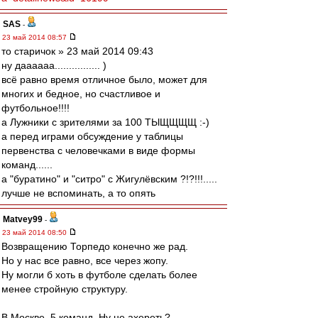
SAS
-
23 май 2014 08:57
то старичок » 23 май 2014 09:43
ну даааааа................ )
всё равно время отличное было, может для
многих и бедное, но счастливое и
футбольное!!!!
а Лужники с зрителями за 100 ТЫЩЩЩЩ :-)
а перед играми обсуждение у таблицы
первенства с человечками в виде формы
команд......
а "буратино" и "cитро" с Жигулёвским ?!?!!!.....
лучше не вспоминать, а то опять
Matvey99
-
23 май 2014 08:50
Возвращению Торпедо конечно же рад.
Но у нас все равно, все через жопу.
Ну могли б хоть в футболе сделать более
менее стройную структуру.
В Москве, 5 команд. Ну не ахереть?