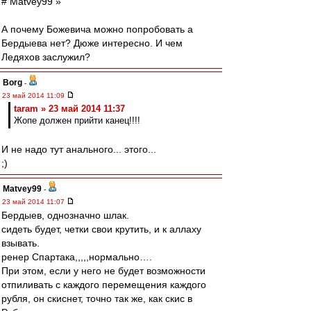
# Matvey99 »
А почему Божевича можно попробовать а
Бердыева нет? Дюже интересно. И чем
Ледяхов заслужил?
Borg
-
23 май 2014 11:09
taram » 23 май 2014 11:37
Жопе должен прийти канец!!!!
И не надо тут анального... этого...
;)
Matvey99
-
23 май 2014 11:07
Бердыев, однозначно шлак.
сидеть будет, четки свои крутить, и к аллаху
взывать.
ренер Спартака,,,,,нормально….
При этом, если у него не будет возможности
отпиливать с каждого перемещения каждого
рубля, он скиснет, точно так же, как скис в