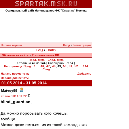
Официальный сайт болельщиков ФК "Спартак" Москва
Полная версия
Вход
•
Регистрация
FAQ
•
Поиск
Общение на сайте
Гостевая книга ВВ
»
Пред. тема
|
След. тема
Страница
49
из
144
[ Сообщений: 7154 ]
На страницу
Пред.
1
...
46
,
47
,
48
,
49
,
50
,
51
,
52
...
144
След.
Начать новую тему
Добавить
Версия для печати
01.05.2014 - 31.05.2014
Matvey99
-
23 май 2014 11:22
blind_guardian
,
--------
Да можно поробывать кого хочешь.
вообще.
Можно даже взяться, из из такой команды как