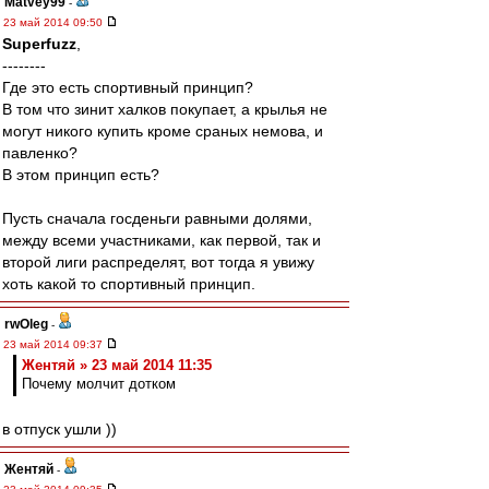
Matvey99
-
23 май 2014 09:50
Superfuzz
,
--------
Где это есть спортивный принцип?
В том что зинит халков покупает, а крылья не
могут никого купить кроме сраных немова, и
павленко?
В этом принцип есть?
Пусть сначала госденьги равными долями,
между всеми участниками, как первой, так и
второй лиги распределят, вот тогда я увижу
хоть какой то спортивный принцип.
rwOleg
-
23 май 2014 09:37
Жентяй » 23 май 2014 11:35
Почему молчит дотком
в отпуск ушли ))
Жентяй
-