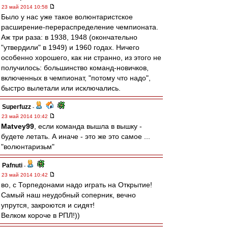
23 май 2014 10:58
Было у нас уже такое волюнтаристское
расширение-перераспределение чемпионата.
Аж три раза: в 1938, 1948 (окончательно
"утвердили" в 1949) и 1960 годах. Ничего
особенно хорошего, как ни странно, из этого не
получилось: большинство команд-новичков,
включенных в чемпионат, "потому что надо",
быстро вылетали или исключались.
Superfuzz
-
23 май 2014 10:42
Matvey99
, если команда вышла в вышку -
будете летать. А иначе - это же это самое ...
"волюнтаризьм"
Pafnuti
-
23 май 2014 10:42
во, с Торпедонами надо играть на Открытие!
Самый наш неудобный соперник, вечно
упрутся, закроются и сидят!
Велком короче в РПЛ!))