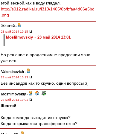
этой весной,как в воду глядел.
http://s012.radikal.ru/i319/1405/0b/bfaa4d66e5bd
.png
Жентяй
-
23 май 2014 10:15
Mosfilmovskiy » 23 май 2014 13:01
Но решение о продлении/не продлении явно
уже есть
Valentinovich
-
23 май 2014 10:13
Без инсайдов как то скучно, одни вопросы :(
Mosfilmovskiy
-
23 май 2014 10:01
Жентяй
,
Когда команда выходит из отпуска?
Когда открывается трансферное окно?