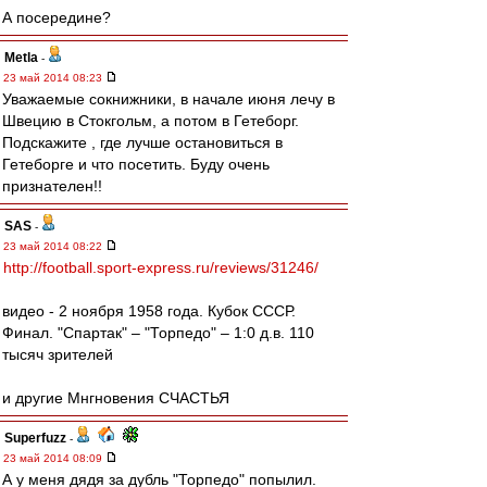
А посередине?
Metla
-
23 май 2014 08:23
Уважаемые сокнижники, в начале июня лечу в
Швецию в Стокгольм, а потом в Гетеборг.
Подскажите , где лучше остановиться в
Гетеборге и что посетить. Буду очень
признателен!!
SAS
-
23 май 2014 08:22
http://football.sport-express.ru/reviews/31246/
видео - 2 ноября 1958 года. Кубок СССР.
Финал. "Спартак" – "Торпедо" – 1:0 д.в. 110
тысяч зрителей
и другие Мнгновения СЧАСТЬЯ
Superfuzz
-
23 май 2014 08:09
А у меня дядя за дубль "Торпедо" попылил.