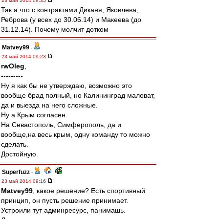
23 май 2014 09:35
Так а что с контрактами Диканя, Яковлева,
Реброва (у всех до 30.06.14) и Макеева (до
31.12.14). Почему молчит дотком
Matvey99
-
23 май 2014 09:23
rwOleg
,
---------
Ну я как бы не утверждаю, возможно это
вообще брад полный, но Калининград маловат,
да и выезда на него сложные.
Ну а Крым согласен.
На Севастополь, Симферополь, да и
вообще,на весь крым, одну команду то можно
сделать.
Достойную.
Superfuzz
-
23 май 2014 09:16
Matvey99
, какое решение? Есть спортивный
принцип, он пусть решение принимает.
Устроили тут админресурс, панимашь.