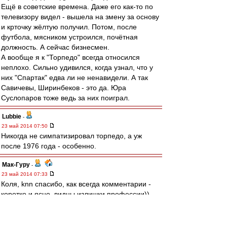
Ещё в советские времена. Даже его как-то по
телевизору видел - вышела на змену за основу
и крточку жёлтую получил. Потом, после
футбола, мясником устроился, почётная
должность. А сейчас бизнесмен.
А вообще я к "Торпедо" всегда относился
неплохо. Сильно удивился, когда узнал, что у
них "Спартак" едва ли не ненавидели. А так
Савичевы, Ширинбеков - это да. Юра
Суслопаров тоже ведь за них поиграл.
Lubbie
-
23 май 2014 07:50
Никогда не симпатизировал торпедо, а уж
после 1976 года - особенно.
Мак-Гуру
-
23 май 2014 07:33
Коля, knn спасибо, как всегда комментарии -
коротко и ясно, видны излишки профессии))
Автоподмену - Карпин - Мессия/Спасатель
щитаю готовой.
ЗЫ. Педо с попедой :), камбэк все таки адовый.