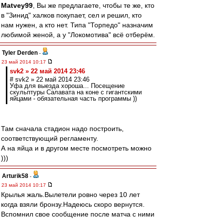
Matvey99
, Вы же предлагаете, чтобы те же, кто
в "Зинид" халков покупает, сел и решил, кто
нам нужен, а кто нет. Типа "Торпедо" назначим
любимой женой, а у "Локомотива" всё отберём.
Tyler Derden
-
23 май 2014 10:17
svk2 » 22 май 2014 23:46
# svk2 » 22 май 2014 23:46
Уфа для выезда хороша... Посещение
скульптуры Салавата на коне с гигантскими
яйцами - обязательная часть программы ))
Там сначала стадион надо построить,
соответствующий регламенту.
А на яйца и в другом месте посмотреть можно
)))
Arturik58
-
23 май 2014 10:17
Крылья жаль.Вылетели ровно через 10 лет
когда взяли бронзу.Надеюсь скоро вернутся.
Вспомнил свое сообщение после матча с ними