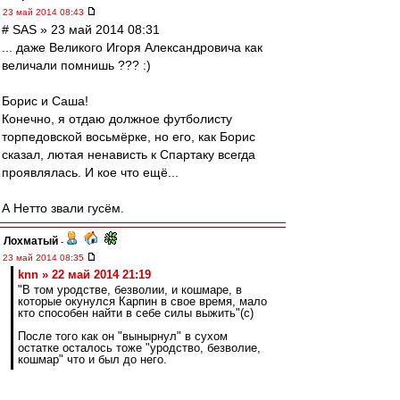
23 май 2014 08:43
# SAS » 23 май 2014 08:31
... даже Великого Игоря Александровича как
величали помнишь ??? :)
Борис и Саша!
Конечно, я отдаю должное футболисту
торпедовской восьмёрке, но его, как Борис
сказал, лютая ненависть к Спартаку всегда
проявлялась. И кое что ещё...
А Нетто звали гусём.
Лохматый
-
23 май 2014 08:35
knn » 22 май 2014 21:19
"В том уродстве, безволии, и кошмаре, в
которые окунулся Карпин в свое время, мало
кто способен найти в себе силы выжить"(c)
После того как он "вынырнул" в сухом
остатке осталось тоже "уродство, безволие,
кошмар" что и был до него.