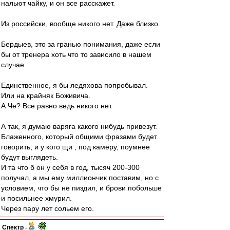
нальют чайку, и он все расскажет.
Из российски, вообще никого нет. Даже близко.
Бердыев, это за гранью понимания, даже если
бы от тренера хоть что то зависило в нашем
случае.
Единственное, я бы ледяхова попробывал.
Или на крайняк Боживича.
А Че? Все равно ведь никого нет.
А так, я думаю варяга какого нибудь привезут.
Блаженного, который общими фразами будет
говорить, и у кого щи , под камеру, поумнее
будут выглядеть.
И та что б он у себя в год, тысяч 200-300
получал, а мы ему миллиончик поставим, но с
условием, что бы не пиздил, и брови побольше
и посильнее хмурил.
Через пару лет сольем его.
Спектр
-