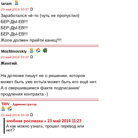
taram
-
23 май 2014 10:37
Заработался чё-то (чуть не пропустил)
БЕР-ДЫ-ЕВ!!!
БЕР-ДЫ-ЕВ!!!
БЕР-ДЫ-ЕВ!!!
Жопе должен прийти канец!!!!
Mosfilmovskiy
-
23 май 2014 10:37
Жентяй
,
На доткоме пишут не о решении, которое
может быть уже есть/а может быть его ещё нет.
А о свершившимся факте подписания/
продления контракта:-)
TRIV
-
Администратор
23 май 2014 10:30
злобная росомаха » 23 май 2014 11:23
А как можно узнать, прошел перевод или
нет?