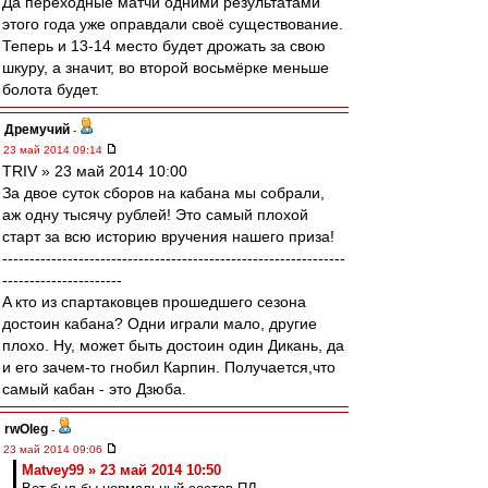
Да переходные матчи одними результатами
этого года уже оправдали своё существование.
Теперь и 13-14 место будет дрожать за свою
шкуру, а значит, во второй восьмёрке меньше
болота будет.
Дремучий
-
23 май 2014 09:14
TRIV » 23 май 2014 10:00
За двое суток сборов на кабана мы собрали,
аж одну тысячу рублей! Это самый плохой
старт за всю историю вручения нашего приза!
---------------------------------------------------------------
----------------------
A кто из спартаковцев прошедшего сезона
достоин кабана? Одни играли мало, другие
плохо. Ну, может быть достоин один Дикань, да
и его зачем-то гнобил Карпин. Получается,что
самый кабан - это Дзюба.
rwOleg
-
23 май 2014 09:06
Matvey99 » 23 май 2014 10:50