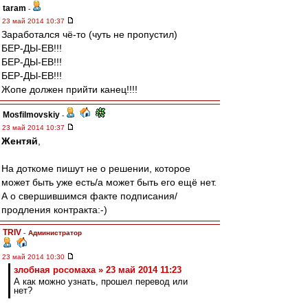
taram
-
23 май 2014 10:37
Заработался чё-то (чуть не пропустил)
БЕР-ДЫ-ЕВ!!!
БЕР-ДЫ-ЕВ!!!
БЕР-ДЫ-ЕВ!!!
Жопе должен прийти канец!!!!
Mosfilmovskiy
-
23 май 2014 10:37
Жентяй
,
На доткоме пишут не о решении, которое
может быть уже есть/а может быть его ещё нет.
А о свершившимся факте подписания/
продления контракта:-)
TRIV
-
Администратор
23 май 2014 10:30
злобная росомаха » 23 май 2014 11:23
А как можно узнать, прошел перевод или
нет?