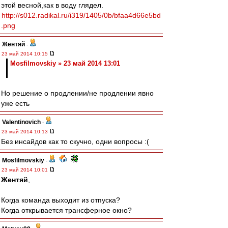
этой весной,как в воду глядел.
http://s012.radikal.ru/i319/1405/0b/bfaa4d66e5bd
.png
Жентяй
-
23 май 2014 10:15
Mosfilmovskiy » 23 май 2014 13:01
Но решение о продлении/не продлении явно
уже есть
Valentinovich
-
23 май 2014 10:13
Без инсайдов как то скучно, одни вопросы :(
Mosfilmovskiy
-
23 май 2014 10:01
Жентяй
,
Когда команда выходит из отпуска?
Когда открывается трансферное окно?