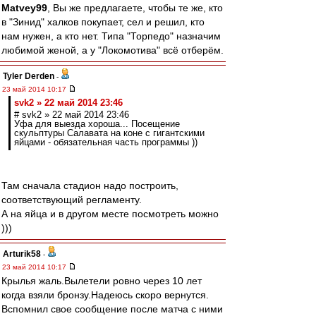
Matvey99
, Вы же предлагаете, чтобы те же, кто
в "Зинид" халков покупает, сел и решил, кто
нам нужен, а кто нет. Типа "Торпедо" назначим
любимой женой, а у "Локомотива" всё отберём.
Tyler Derden
-
23 май 2014 10:17
svk2 » 22 май 2014 23:46
# svk2 » 22 май 2014 23:46
Уфа для выезда хороша... Посещение
скульптуры Салавата на коне с гигантскими
яйцами - обязательная часть программы ))
Там сначала стадион надо построить,
соответствующий регламенту.
А на яйца и в другом месте посмотреть можно
)))
Arturik58
-
23 май 2014 10:17
Крылья жаль.Вылетели ровно через 10 лет
когда взяли бронзу.Надеюсь скоро вернутся.
Вспомнил свое сообщение после матча с ними