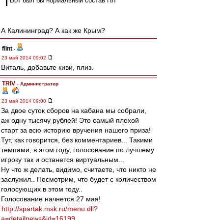
Вот был бы нормальный состав ПЛ
А Калининград? А как же Крым?
flint
-
23 май 2014 09:02
Виталь, добавьте киви, плиз.
TRIV
-
Администратор
23 май 2014 09:00
За двое суток сборов на кабана мы собрали,
аж одну тысячу рублей! Это самый плохой
старт за всю историю вручения нашего приза!
Тут, как говорится, без комментариев... Такими
темпами, в этом году, голосование по лучшему
игроку так и останется виртуальным...
Ну что ж делать, видимо, считаете, что никто не
заслужил.. Посмотрим, что будет с количеством
голосующих в этом году..
Голосование начнется 27 мая!
http://spartak.msk.ru/menu.dll?
a=detailnews&id=16199