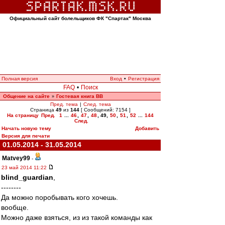
Официальный сайт болельщиков ФК "Спартак" Москва
Полная версия
Вход
•
Регистрация
FAQ
•
Поиск
Общение на сайте
Гостевая книга ВВ
»
Пред. тема
|
След. тема
Страница
49
из
144
[ Сообщений: 7154 ]
На страницу
Пред.
1
...
46
,
47
,
48
,
49
,
50
,
51
,
52
...
144
След.
Начать новую тему
Добавить
Версия для печати
01.05.2014 - 31.05.2014
Matvey99
-
23 май 2014 11:22
blind_guardian
,
--------
Да можно поробывать кого хочешь.
вообще.
Можно даже взяться, из из такой команды как