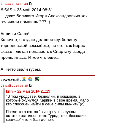
23 май 2014 08:43
# SAS » 23 май 2014 08:31
... даже Великого Игоря Александровича как
величали помнишь ??? :)
Борис и Саша!
Конечно, я отдаю должное футболисту
торпедовской восьмёрке, но его, как Борис
сказал, лютая ненависть к Спартаку всегда
проявлялась. И кое что ещё...
А Нетто звали гусём.
Лохматый
-
23 май 2014 08:35
knn » 22 май 2014 21:19
"В том уродстве, безволии, и кошмаре, в
которые окунулся Карпин в свое время, мало
кто способен найти в себе силы выжить"(c)
После того как он "вынырнул" в сухом
остатке осталось тоже "уродство, безволие,
кошмар" что и был до него.