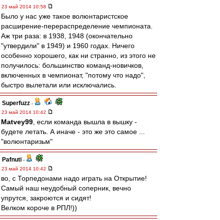
23 май 2014 10:58
Было у нас уже такое волюнтаристское
расширение-перераспределение чемпионата.
Аж три раза: в 1938, 1948 (окончательно
"утвердили" в 1949) и 1960 годах. Ничего
особенно хорошего, как ни странно, из этого не
получилось: большинство команд-новичков,
включенных в чемпионат, "потому что надо",
быстро вылетали или исключались.
Superfuzz
-
23 май 2014 10:42
Matvey99
, если команда вышла в вышку -
будете летать. А иначе - это же это самое ...
"волюнтаризьм"
Pafnuti
-
23 май 2014 10:42
во, с Торпедонами надо играть на Открытие!
Самый наш неудобный соперник, вечно
упрутся, закроются и сидят!
Велком короче в РПЛ!))