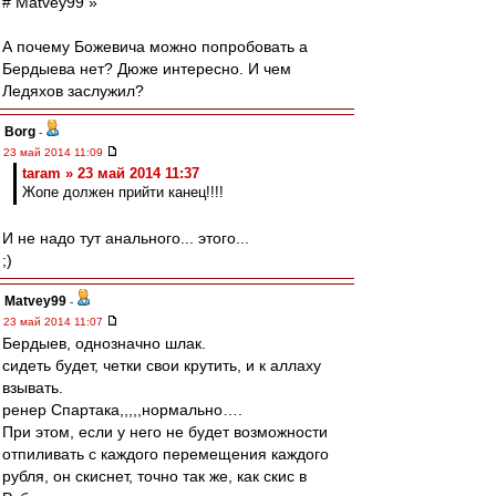
# Matvey99 »
А почему Божевича можно попробовать а
Бердыева нет? Дюже интересно. И чем
Ледяхов заслужил?
Borg
-
23 май 2014 11:09
taram » 23 май 2014 11:37
Жопе должен прийти канец!!!!
И не надо тут анального... этого...
;)
Matvey99
-
23 май 2014 11:07
Бердыев, однозначно шлак.
сидеть будет, четки свои крутить, и к аллаху
взывать.
ренер Спартака,,,,,нормально….
При этом, если у него не будет возможности
отпиливать с каждого перемещения каждого
рубля, он скиснет, точно так же, как скис в