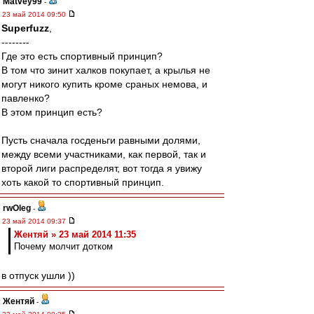
Matvey99
-
23 май 2014 09:50
Superfuzz
,
--------
Где это есть спортивный принцип?
В том что зинит халков покупает, а крылья не
могут никого купить кроме сраных немова, и
павленко?
В этом принцип есть?
Пусть сначала госденьги равными долями,
между всеми участниками, как первой, так и
второй лиги распределят, вот тогда я увижу
хоть какой то спортивный принцип.
rwOleg
-
23 май 2014 09:37
Жентяй » 23 май 2014 11:35
Почему молчит дотком
в отпуск ушли ))
Жентяй
-