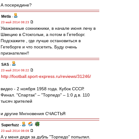
А посередине?
Metla
-
23 май 2014 08:23
Уважаемые сокнижники, в начале июня лечу в
Швецию в Стокгольм, а потом в Гетеборг.
Подскажите , где лучше остановиться в
Гетеборге и что посетить. Буду очень
признателен!!
SAS
-
23 май 2014 08:22
http://football.sport-express.ru/reviews/31246/
видео - 2 ноября 1958 года. Кубок СССР.
Финал. "Спартак" – "Торпедо" – 1:0 д.в. 110
тысяч зрителей
и другие Мнгновения СЧАСТЬЯ
Superfuzz
-
23 май 2014 08:09
А у меня дядя за дубль "Торпедо" попылил.