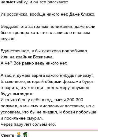
нальют чайку, и он все расскажет.
Из российски, вообще никого нет. Даже близко.
Бердыев, это за гранью понимания, даже если
бы от тренера хоть что то зависило в нашем
случае.
Единственное, я бы ледяхова попробывал.
Или на крайняк Боживича.
А Че? Все равно ведь никого нет.
А так, я думаю варяга какого нибудь привезут.
Блаженного, который общими фразами будет
говорить, и у кого щи , под камеру, поумнее
будут выглядеть.
И та что б он у себя в год, тысяч 200-300
получал, а мы ему миллиончик поставим, но с
условием, что бы не пиздил, и брови побольше
и посильнее хмурил.
Через пару лет сольем его.
Спектр
-