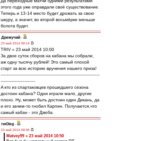
Да переходные матчи одними результатами
этого года уже оправдали своё существование.
Теперь и 13-14 место будет дрожать за свою
шкуру, а значит, во второй восьмёрке меньше
болота будет.
Дремучий
-
23 май 2014 09:14
TRIV » 23 май 2014 10:00
За двое суток сборов на кабана мы собрали,
аж одну тысячу рублей! Это самый плохой
старт за всю историю вручения нашего приза!
---------------------------------------------------------------
----------------------
A кто из спартаковцев прошедшего сезона
достоин кабана? Одни играли мало, другие
плохо. Ну, может быть достоин один Дикань, да
и его зачем-то гнобил Карпин. Получается,что
самый кабан - это Дзюба.
rwOleg
-
23 май 2014 09:06
Matvey99 » 23 май 2014 10:50