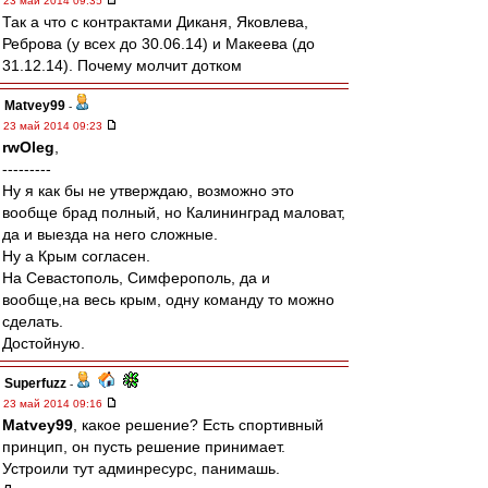
23 май 2014 09:35
Так а что с контрактами Диканя, Яковлева,
Реброва (у всех до 30.06.14) и Макеева (до
31.12.14). Почему молчит дотком
Matvey99
-
23 май 2014 09:23
rwOleg
,
---------
Ну я как бы не утверждаю, возможно это
вообще брад полный, но Калининград маловат,
да и выезда на него сложные.
Ну а Крым согласен.
На Севастополь, Симферополь, да и
вообще,на весь крым, одну команду то можно
сделать.
Достойную.
Superfuzz
-
23 май 2014 09:16
Matvey99
, какое решение? Есть спортивный
принцип, он пусть решение принимает.
Устроили тут админресурс, панимашь.