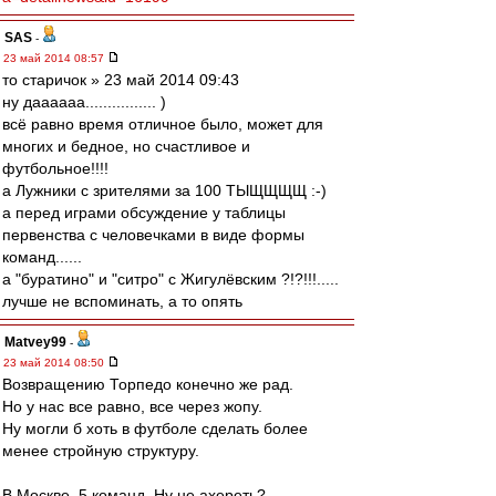
SAS
-
23 май 2014 08:57
то старичок » 23 май 2014 09:43
ну даааааа................ )
всё равно время отличное было, может для
многих и бедное, но счастливое и
футбольное!!!!
а Лужники с зрителями за 100 ТЫЩЩЩЩ :-)
а перед играми обсуждение у таблицы
первенства с человечками в виде формы
команд......
а "буратино" и "cитро" с Жигулёвским ?!?!!!.....
лучше не вспоминать, а то опять
Matvey99
-
23 май 2014 08:50
Возвращению Торпедо конечно же рад.
Но у нас все равно, все через жопу.
Ну могли б хоть в футболе сделать более
менее стройную структуру.
В Москве, 5 команд. Ну не ахереть?