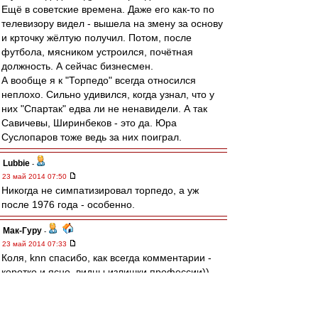
Ещё в советские времена. Даже его как-то по
телевизору видел - вышела на змену за основу
и крточку жёлтую получил. Потом, после
футбола, мясником устроился, почётная
должность. А сейчас бизнесмен.
А вообще я к "Торпедо" всегда относился
неплохо. Сильно удивился, когда узнал, что у
них "Спартак" едва ли не ненавидели. А так
Савичевы, Ширинбеков - это да. Юра
Суслопаров тоже ведь за них поиграл.
Lubbie
-
23 май 2014 07:50
Никогда не симпатизировал торпедо, а уж
после 1976 года - особенно.
Мак-Гуру
-
23 май 2014 07:33
Коля, knn спасибо, как всегда комментарии -
коротко и ясно, видны излишки профессии))
Автоподмену - Карпин - Мессия/Спасатель
щитаю готовой.
ЗЫ. Педо с попедой :), камбэк все таки адовый.