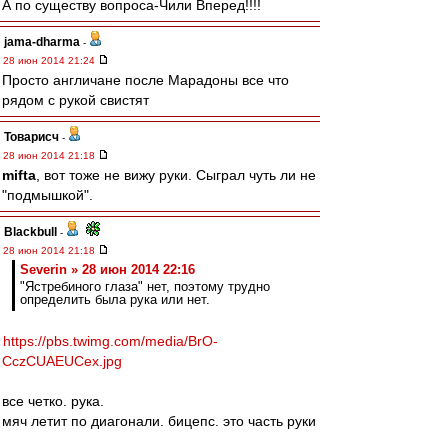
А по существу вопроса-Чили Вперед!!!!
jama-dharma
-
28 июн 2014 21:24
Просто англичане после Марадоны все что
рядом с рукой свистят
Товарисч
-
28 июн 2014 21:18
mifta
, вот тоже не вижу руки. Сыграл чуть ли не
"подмышкой".
Blackbull
-
28 июн 2014 21:18
Severin » 28 июн 2014 22:16
"Ястребиного глаза" нет, поэтому трудно
определить была рука или нет.
https://pbs.twimg.com/media/BrO-
CczCUAEUCex.jpg
все четко. рука.
мяч летит по диагонали. бицепс. это часть руки