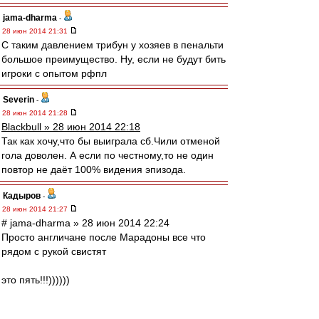
jama-dharma
-
28 июн 2014 21:31
С таким давлением трибун у хозяев в пенальти
большое преимущество. Ну, если не будут бить
игроки с опытом рфпл
Severin
-
28 июн 2014 21:28
Blackbull » 28 июн 2014 22:18
Так как хочу,что бы выиграла сб.Чили отменой
гола доволен. А если по честному,то не один
повтор не даёт 100% видения эпизода.
Кадыров
-
28 июн 2014 21:27
# jama-dharma » 28 июн 2014 22:24
Просто англичане после Марадоны все что
рядом с рукой свистят
это пять!!!))))))