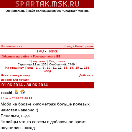
Официальный сайт болельщиков ФК "Спартак" Москва
Полная версия
Вход
•
Регистрация
FAQ
•
Поиск
Общение на сайте
Гостевая книга ВВ
»
Пред. тема
|
След. тема
Страница
12
из
135
[ Сообщений: 6749 ]
На страницу
Пред.
1
...
9
,
10
,
11
,
12
,
13
,
14
,
15
...
135
След.
Начать новую тему
Добавить
Версия для печати
01.06.2014 - 30.06.2014
recchi
-
28 июн 2014 21:40
Моби на бровке километраж больше полевых
намотал наверно :)
Пенальти, н-да.
Чилийцы что-то совсем в добавочное время
опустились назад.