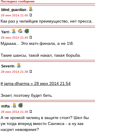
Последнее сообщение
blind_guardian
-
28 июн 2014 21:40
Как раз у чилийцев преимущество, нет пресса.
Yarri
-
28 июн 2014 21:40
Мдаааа... Это матч финала, а не 1\8.
Такие шансы, такой накал, такая борьба.
Severin
-
28 июн 2014 21:38
# jama-dharma » 28 июн 2014 21:54
Знает, поэтому будет бить.
mifta
-
28 июн 2014 21:36
А че хромой чилиец в защите стоит? Шел бы
уж тогда вперед вместо Санчеса - а ну как
насрет невовремя?