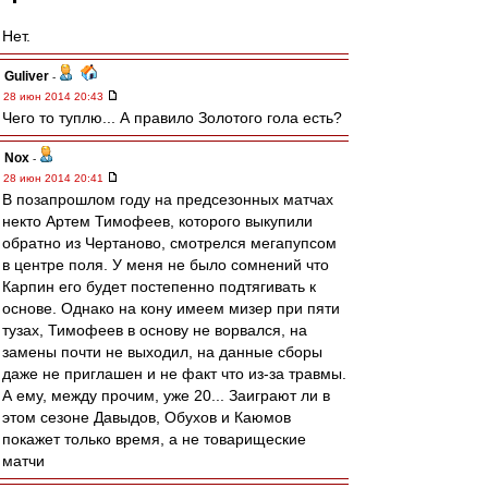
Нет.
Guliver
-
28 июн 2014 20:43
Чего то туплю... А правило Золотого гола есть?
Nox
-
28 июн 2014 20:41
В позапрошлом году на предсезонных матчах
некто Артем Тимофеев, которого выкупили
обратно из Чертаново, смотрелся мегапупсом
в центре поля. У меня не было сомнений что
Карпин его будет постепенно подтягивать к
основе. Однако на кону имеем мизер при пяти
тузах, Тимофеев в основу не ворвался, на
замены почти не выходил, на данные сборы
даже не приглашен и не факт что из-за травмы.
А ему, между прочим, уже 20... Заиграют ли в
этом сезоне Давыдов, Обухов и Каюмов
покажет только время, а не товарищеские
матчи