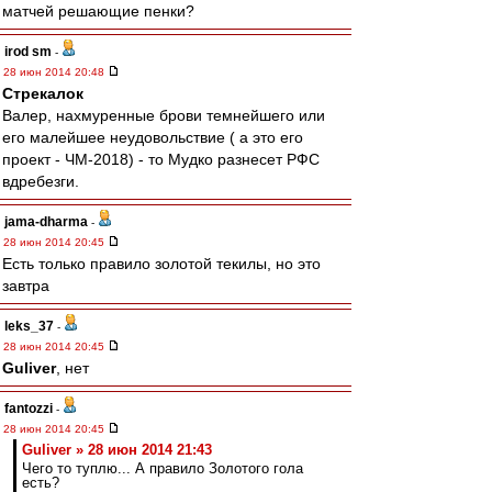
матчей решающие пенки?
irod sm
-
28 июн 2014 20:48
Стрекалок
Валер, нахмуренные брови темнейшего или
его малейшее неудовольствие ( а это его
проект - ЧМ-2018) - то Мудко разнесет РФС
вдребезги.
jama-dharma
-
28 июн 2014 20:45
Есть только правило золотой текилы, но это
завтра
leks_37
-
28 июн 2014 20:45
Guliver
, нет
fantozzi
-
28 июн 2014 20:45
Guliver » 28 июн 2014 21:43
Чего то туплю... А правило Золотого гола
есть?