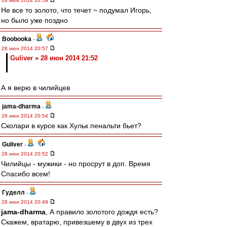
28 июн 2014 20:59
Не все то золото, что течет ~ подумал Игорь,
но было уже поздно
Boobooka
-
28 июн 2014 20:57
Guliver » 28 июн 2014 21:52
А я верю в чилийцев
jama-dharma
-
28 июн 2014 20:54
Сколари в курсе как Хульк пенальти бьет?
Guliver
-
28 июн 2014 20:52
Чилийцы - мужики - но просрут в доп. Время
Спасибо всем!
Гуделл
-
28 июн 2014 20:49
jama-dharma
, А правило золотого дождя есть?
Скажем, вратарю, привезшему в двух из трех