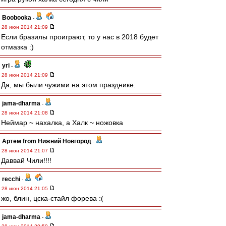
Boobooka
-
28 июн 2014 21:09
Если бразилы проиграют, то у нас в 2018 будет
отмазка :)
yri
-
28 июн 2014 21:09
Да, мы были чужими на этом празднике.
jama-dharma
-
28 июн 2014 21:08
Неймар ~ нахалка, а Халк ~ ножовка
Артем from Нижний Новгород
-
28 июн 2014 21:07
Даввай Чили!!!!
recchi
-
28 июн 2014 21:05
жо, блин, цска-стайл форева :(
jama-dharma
-