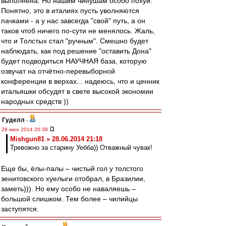
выполнена. Но нашим чинушам особо похуй.
Понятно, это в италиях пусть уволняются
пачками - а у нас завсегда "свой" путь, а он
таков чтоб ничего по-сути не менялось. Жаль,
что и Толстых стал "ручным". Смешно будет
наблюдать, как под решение "оставить Дона"
будет подводиться НАУЧНАЯ база, которую
озвучат на отчётно-перевыборной
конференции в верхах... надеюсь, что и ценник
итальяшки обсудят в свете высокой экономии
народных средств ))
Гуделл
-
28 июн 2014 20:38
Mishgun81 » 28.06.2014 21:18
Тревожно за старину Уебба)) Отважный чувак!
Еще бы, ёлы-палы – чистый гол у толстого
зенитовского хуелыги отобрал, в Бразилии,
заметь))). Но ему особо не наваляешь –
большой слишком. Тем более – чилийцы
заступятся.