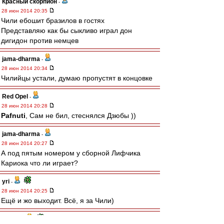
Красный скорпион
-
28 июн 2014 20:35
Чили ебошит бразилов в гостях
Представляю как бы сыкливо играл дон
дигидон против немцев
jama-dharma
-
28 июн 2014 20:34
Чилийцы устали, думаю пропустят в концовке
Red Opel
-
28 июн 2014 20:28
Pafnuti
, Сам не бил, стеснялся Дзюбы ))
jama-dharma
-
28 июн 2014 20:27
А под пятым номером у сборной Лифчика
Кариока что ли играет?
yri
-
28 июн 2014 20:25
Ещё и жо выходит. Всё, я за Чили)
Pafnuti
-