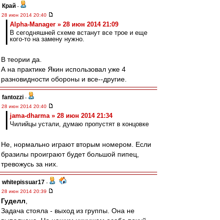
Край
-
28 июн 2014 20:40
Alpha-Manager » 28 июн 2014 21:09
В сегодняшней схеме встанут все трое и еще
кого-то на замену нужно.
В теории да.
А на практике Якин использовал уже 4
разновидности обороны и все--другие.
fantozzi
-
28 июн 2014 20:40
jama-dharma » 28 июн 2014 21:34
Чилийцы устали, думаю пропустят в концовке
Не, нормально играют вторым номером. Если
бразилы проиграют будет большой пипец,
тревожусь за них.
whitepissuar17
-
28 июн 2014 20:39
Гуделл
,
Задача стояла - выход из группы. Она не