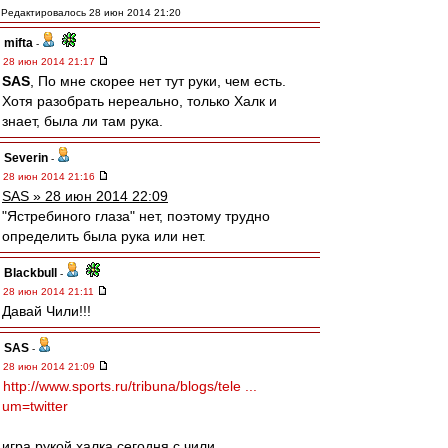
Редактировалось 28 июн 2014 21:20
mifta
-
28 июн 2014 21:17
SAS
, По мне скорее нет тут руки, чем есть.
Хотя разобрать нереально, только Халк и
знает, была ли там рука.
Severin
-
28 июн 2014 21:16
SAS » 28 июн 2014 22:09
"Ястребиного глаза" нет, поэтому трудно
определить была рука или нет.
Blackbull
-
28 июн 2014 21:11
Давай Чили!!!
SAS
-
28 июн 2014 21:09
http://www.sports.ru/tribuna/blogs/tele ...
um=twitter
игра рукой халка сегодня с чили