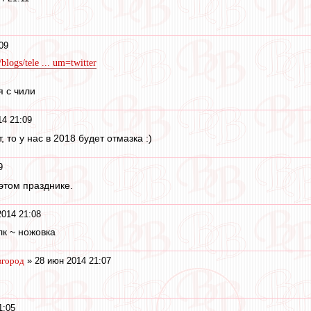
09
blogs/tele ... um=twitter
я с чили
4 21:09
 то у нас в 2018 будет отмазка :)
9
этом празднике.
014 21:08
лк ~ ножовка
вгород
» 28 июн 2014 21:07
1:05