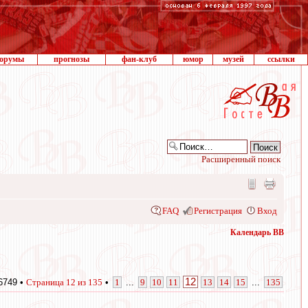
орумы
прогнозы
фан-клуб
юмор
музей
ссылки
Расширенный поиск
FAQ
Регистрация
Вход
Календарь ВВ
12
6749 •
Страница
12
из
135
•
1
...
9
10
11
13
14
15
...
135