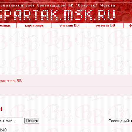
оманда
карта мира
магазин ВВ
гостевая ВВ
ф
вая книга ВВ
14
Сообщений: 
1:40