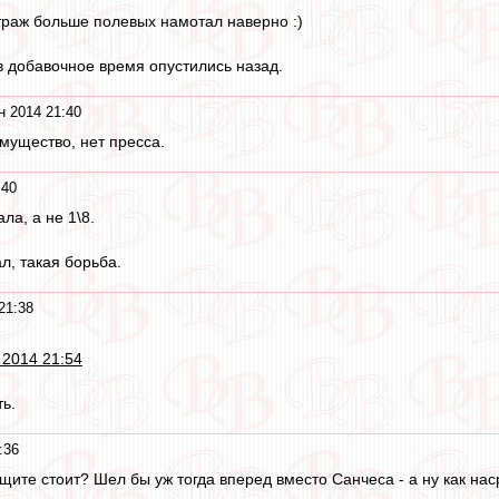
раж больше полевых намотал наверно :)
в добавочное время опустились назад.
н 2014 21:40
имущество, нет пресса.
:40
ла, а не 1\8.
л, такая борьба.
21:38
 2014 21:54
ть.
:36
ащите стоит? Шел бы уж тогда вперед вместо Санчеса - а ну как на