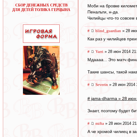
СБОР ДЕНЕЖНЫХ СРЕДСТВ
Моби на бровке километ
ДЛЯ ДЕТЕЙ ТОЛИКА ГЕРЦЫНА
Пенальти, н-да.
Чилийцы что-то совсем 
#
blind_guardian
» 28 ию
Как раз у чилийцев пре
#
Yarri
» 28 июн 2014 21
Мдаааа... Это матч фина
Такие шансы, такой нака
#
Severin
» 28 июн 2014 
# jama-dharma » 28 июн
Знает, поэтому будет би
#
mifta
» 28 июн 2014 21
А че хромой чилиец в з