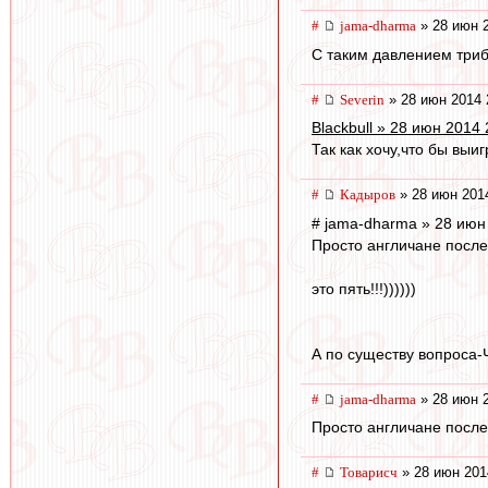
#
jama-dharma
» 28 июн 2
С таким давлением триб
#
Severin
» 28 июн 2014 
Blackbull » 28 июн 2014 
Так как хочу,что бы выи
#
Кадыров
» 28 июн 201
# jama-dharma » 28 июн
Просто англичане после
это пять!!!))))))
А по существу вопроса-Ч
#
jama-dharma
» 28 июн 2
Просто англичане после
#
Товарисч
» 28 июн 201