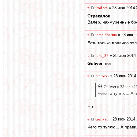
#
irod sm
» 28 июн 2014 
Стрекалок
Валер, нахмуренные бро
#
jama-dharma
» 28 июн 2
Есть только правило зол
#
leks_37
» 28 июн 2014 
Guliver
, нет
#
fantozzi
» 28 июн 2014
Guliver » 28 июн 2
Чего то туплю... А 
Нет.
#
Guliver
» 28 июн 2014 
Чего то туплю... А прав