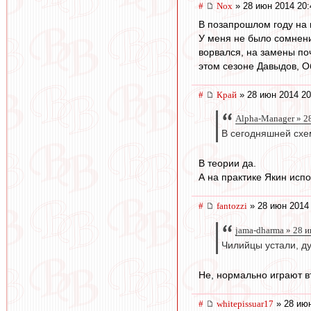
#
Nox
» 28 июн 2014 20:
В позапрошлом году на 
У меня не было сомнени
ворвался, на замены поч
этом сезоне Давыдов, О
#
Край
» 28 июн 2014 20
Alpha-Manager » 2
В сегодняшней схем
В теории да.
А на практике Якин испо
#
fantozzi
» 28 июн 2014
jama-dharma » 28 
Чилийцы устали, д
Не, нормально играют в
#
whitepissuar17
» 28 июн