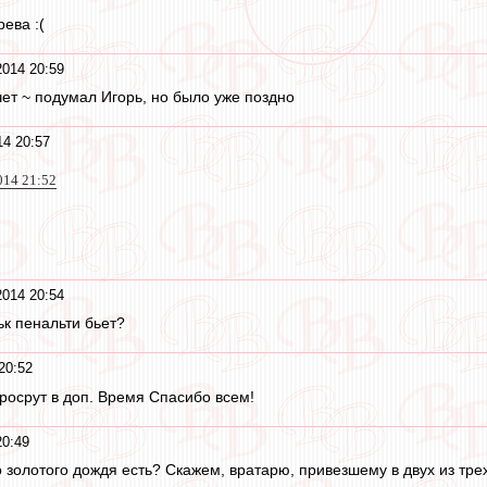
рева :(
014 20:59
ечет ~ подумал Игорь, но было уже поздно
4 20:57
014 21:52
014 20:54
ьк пенальти бьет?
20:52
просрут в доп. Время Спасибо всем!
20:49
о золотого дождя есть? Скажем, вратарю, привезшему в двух из т