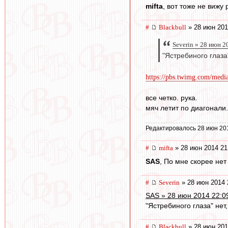
mifta
, вот тоже не вижу
#
Blackbull
» 28 июн 201
Severin » 28 июн 2
"Ястребиного глаза
https://pbs.twimg.com/me
все четко. рука.
мяч летит по диагонали.
Редактировалось 28 июн 20
#
mifta
» 28 июн 2014 21
SAS
, По мне скорее нет
#
Severin
» 28 июн 2014 
SAS » 28 июн 2014 22:0
"Ястребиного глаза" нет
#
Blackbull
» 28 июн 201