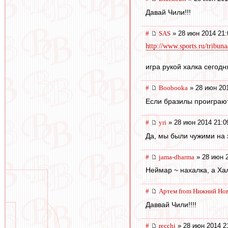
Давай Чили!!!
#
SAS
» 28 июн 2014 21:
http://www.sports.ru/tribuna/
игра рукой халка сегодн
#
Boobooka
» 28 июн 201
Если бразилы проиграют,
#
yri
» 28 июн 2014 21:0
Да, мы были чужими на 
#
jama-dharma
» 28 июн 2
Неймар ~ нахалка, а Ха
#
Артем from Нижний Но
Даввай Чили!!!!
#
recchi
» 28 июн 2014 2