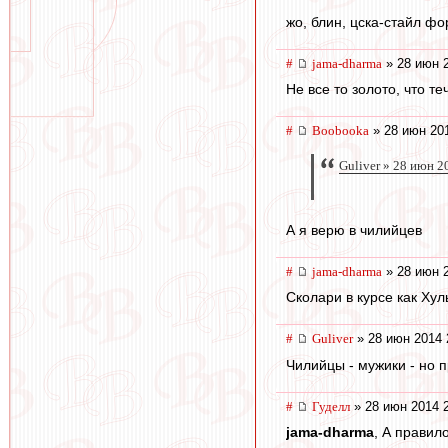
жо, блин, цска-стайл фо
#
jama-dharma
» 28 июн 2
Не все то золото, что т
#
Boobooka
» 28 июн 201
Guliver » 28 июн 2
А я верю в чилийцев
#
jama-dharma
» 28 июн 2
Сколари в курсе как Хул
#
Guliver
» 28 июн 2014 
Чилийцы - мужики - но 
#
Гуделл
» 28 июн 2014 
jama-dharma
, А правил